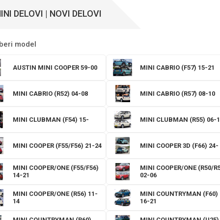
INI DELOVI | NOVI DELOVI
beri model
AUSTIN MINI COOPER 59-00
MINI CABRIO (F57) 15-21
MINI CABRIO (R52) 04-08
MINI CABRIO (R57) 08-10
MINI CLUBMAN (F54) 15-
MINI CLUBMAN (R55) 06-1
MINI COOPER (F55/F56) 21-24
MINI COOPER 3D (F66) 24-
MINI COOPER/ONE (F55/F56)
MINI COOPER/ONE (R50/R5
14-21
02-06
MINI COOPER/ONE (R56) 11-
MINI COUNTRYMAN (F60)
14
16-21
MINI COUNTRYMAN (R60)
MINI COUNTRYMAN (U25)