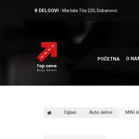
DELOOVI
- Maršala Tita 220, Dobanovci
O NA
POČETNA
Oglasi
Auto delovi
MINI d