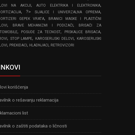
,
,
LOVI NA AKCIJI
AUTO ELEKTRIKA I ELEKTRONIKA
, ?>
,
ORTIZACIJA
SIJALICE I UNIVERZALNA OPREMA
,
ORTIZERI GEPEK VRATA
BRANICI MASKE I PLASTIČNI
,
,
LOVI
BRAVE MEHANIZMI I PODIZAČI
BRISAČI ZA
,
,
,
TOMOBILE
POSUDE ZA TECNOST
PRSKALICE BRISACA
,
,
,
ROVI
STOP LAMPE
KAROSERIJSKI DELOVI
KAROSERIJSKI
,
,
,
LOVI
PREKIDACI
HLADNJACI
RETROVIZORI
INKOVI
lovi korišćenja
avilnik o rešavanju reklamacija
klamacioni list
avilnik o zaštiti podataka o ličnosti