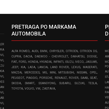
PRETRAGA PO MARKAMA
P
AUTOMOBILA
D
LER
PRA
,
,
,
,
,
,
ALFA ROMEO
AUDI
BMW
CHRYSLER
CITROEN
CITROEN DS
MO
,
VI
,
,
,
,
,
CUPRA
DACIA
DAEWOO - CHEVROLET
DAIHATSU
DODGE
AM
,
OVI
,
,
,
,
,
,
,
,
FIAT
FORD
HONDA
HYUNDAI
INFINITI
ISUZU
IVECO
JAGUAR
MO
UZU
,
,
,
,
,
,
,
PO
JEEP
KIA
LADA
LANCIA
LAND ROVER
LEXUS
MASERATI
KIA
AU
,
,
,
,
,
,
,
MAZDA
MERCEDES
MG
MINI
MITSUBISHI
NISSAN
OPEL
,
OVI
ST
,
,
,
,
,
,
,
PEUGEOT
PIAGGIO
PORSCHE
RENAULT
ROVER
SAAB
SEAT
DES
LA
,
,
,
,
,
,
SKODA
SMART
SSANGYONG
SUBARU
SUZUKI
TESLA
SAN
HA
,
,
,
,
TOYOTA
VOLVO
VW
ZASTAVA
,
RA
OVI
VE
AAB
,
AU
VI
PO
SLA