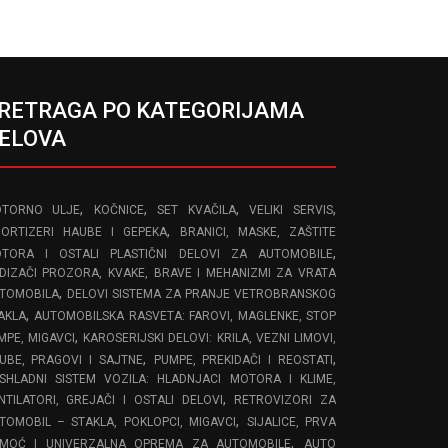
RETRAGA PO KATEGORIJAMA
ELOVA
,
,
,
,
TORNO ULJE
KOČNICE
SET KVAČILA
VELIKI SERVIS
,
ORTIZERI HAUBE I GEPEKA
BRANICI, MASKE, ZAŠTITE
,
TORA I OSTALI PLASTIČNI DELOVI ZA AUTOMOBILE
DIZAČI PROZORA, KVAKE, BRAVE I MEHANIZMI ZA VRATA
,
TOMOBILA
DELOVI SISTEMA ZA PRANJE VETROBRANSKOG
,
AKLA
AUTOMOBILSKA RASVETA: FAROVI, MAGLENKE, STOP
,
MPE, MIGAVCI
KAROSERIJSKI DELOVI: KRILA, VEZNI LIMOVI,
,
,
UBE, PRAGOVI I SAJTNE
PUMPE, PREKIDAČI I REOSTATI
SHLADNI SISTEM VOZILA: HLADNJACI MOTORA I KLIME,
,
NTILATORI, GREJAČI I OSTALI DELOVI
RETROVIZORI ZA
,
TOMOBIL – STAKLA, POKLOPCI, MIGAVCI
SIJALICE, PRVA
,
MOĆ I UNIVERZALNA OPREMA ZA AUTOMOBILE
AUTO