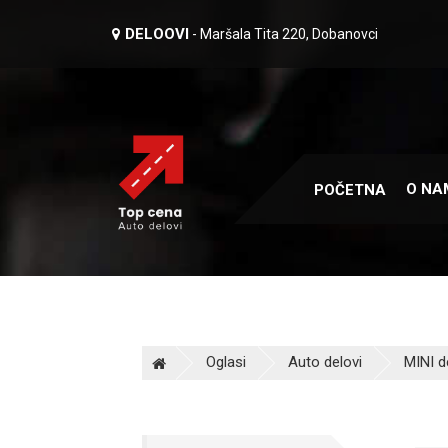
DELOOVI
- Maršala Tita 220, Dobanovci
O NA
POČETNA
Oglasi
Auto delovi
MINI d