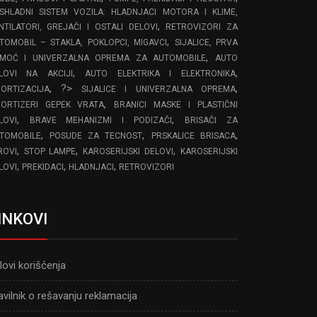
SHLADNI SISTEM VOZILA: HLADNJACI MOTORA I KLIME,
,
NTILATORI, GREJAČI I OSTALI DELOVI
RETROVIZORI ZA
,
TOMOBIL – STAKLA, POKLOPCI, MIGAVCI
SIJALICE, PRVA
,
MOĆ I UNIVERZALNA OPREMA ZA AUTOMOBILE
AUTO
,
,
LOVI NA AKCIJI
AUTO ELEKTRIKA I ELEKTRONIKA
, ?>
,
ORTIZACIJA
SIJALICE I UNIVERZALNA OPREMA
,
ORTIZERI GEPEK VRATA
BRANICI MASKE I PLASTIČNI
,
,
LOVI
BRAVE MEHANIZMI I PODIZAČI
BRISAČI ZA
,
,
,
TOMOBILE
POSUDE ZA TECNOST
PRSKALICE BRISACA
,
,
,
ROVI
STOP LAMPE
KAROSERIJSKI DELOVI
KAROSERIJSKI
,
,
,
LOVI
PREKIDACI
HLADNJACI
RETROVIZORI
INKOVI
lovi korišćenja
avilnik o rešavanju reklamacija