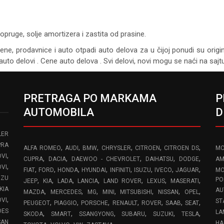
opruge, solje amortizera i zastita od prasine.
cene, prodavnice i auto otpadi auto delova za u čijoj ponudi su origi
auto delovi . Cene auto delova . Svi delovi, novi mogu se naći na saj
PRETRAGA PO MARKAMA
P
AUTOMOBILA
D
LER
PRA
,
,
,
,
,
,
ALFA ROMEO
AUDI
BMW
CHRYSLER
CITROEN
CITROEN DS
MO
,
VI
,
,
,
,
,
CUPRA
DACIA
DAEWOO - CHEVROLET
DAIHATSU
DODGE
AM
,
OVI
,
,
,
,
,
,
,
,
FIAT
FORD
HONDA
HYUNDAI
INFINITI
ISUZU
IVECO
JAGUAR
MO
UZU
,
,
,
,
,
,
,
PO
JEEP
KIA
LADA
LANCIA
LAND ROVER
LEXUS
MASERATI
KIA
AU
,
,
,
,
,
,
,
MAZDA
MERCEDES
MG
MINI
MITSUBISHI
NISSAN
OPEL
,
OVI
ST
,
,
,
,
,
,
,
PEUGEOT
PIAGGIO
PORSCHE
RENAULT
ROVER
SAAB
SEAT
DES
LA
,
,
,
,
,
,
SKODA
SMART
SSANGYONG
SUBARU
SUZUKI
TESLA
SAN
HA