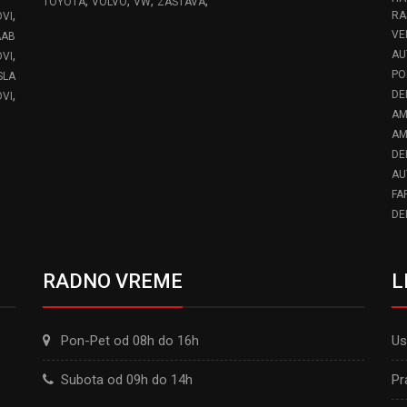
,
,
,
,
TOYOTA
VOLVO
VW
ZASTAVA
,
RA
OVI
VE
AAB
,
AU
VI
PO
SLA
,
DE
VI
AM
AM
DE
AU
FA
DE
RADNO VREME
L
Pon-Pet od 08h do 16h
Us
Subota od 09h do 14h
Pr