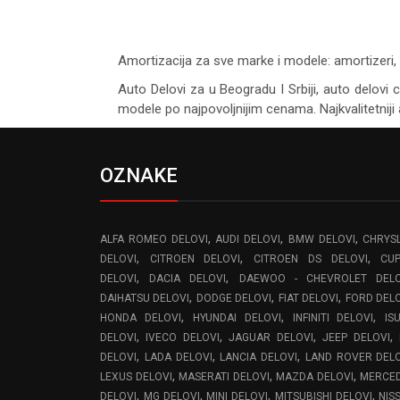
Amortizacija za sve marke i modele: amortizeri, 
Auto Delovi za
u Beogradu I Srbiji, auto delovi 
modele po najpovoljnijim cenama. Najkvalitetniji 
OZNAKE
,
,
,
ALFA ROMEO DELOVI
AUDI DELOVI
BMW DELOVI
CHRYS
,
,
,
DELOVI
CITROEN DELOVI
CITROEN DS DELOVI
CU
,
,
DELOVI
DACIA DELOVI
DAEWOO - CHEVROLET DELO
,
,
,
DAIHATSU DELOVI
DODGE DELOVI
FIAT DELOVI
FORD DEL
,
,
,
HONDA DELOVI
HYUNDAI DELOVI
INFINITI DELOVI
IS
,
,
,
,
DELOVI
IVECO DELOVI
JAGUAR DELOVI
JEEP DELOVI
,
,
,
DELOVI
LADA DELOVI
LANCIA DELOVI
LAND ROVER DEL
,
,
,
LEXUS DELOVI
MASERATI DELOVI
MAZDA DELOVI
MERCE
,
,
,
,
DELOVI
MG DELOVI
MINI DELOVI
MITSUBISHI DELOVI
NIS