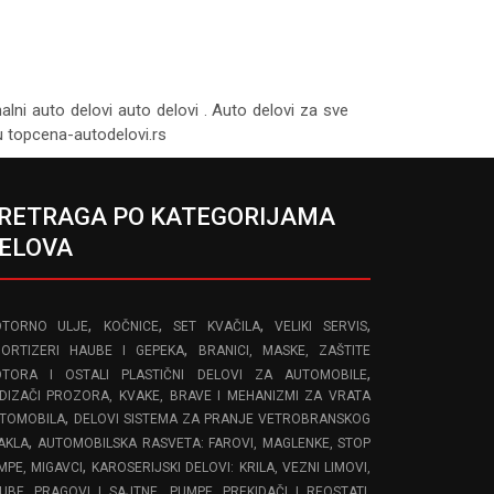
nalni auto delovi auto delovi . Auto delovi za sve
tu topcena-autodelovi.rs
RETRAGA PO KATEGORIJAMA
ELOVA
,
,
,
,
TORNO ULJE
KOČNICE
SET KVAČILA
VELIKI SERVIS
,
ORTIZERI HAUBE I GEPEKA
BRANICI, MASKE, ZAŠTITE
,
TORA I OSTALI PLASTIČNI DELOVI ZA AUTOMOBILE
DIZAČI PROZORA, KVAKE, BRAVE I MEHANIZMI ZA VRATA
,
TOMOBILA
DELOVI SISTEMA ZA PRANJE VETROBRANSKOG
,
AKLA
AUTOMOBILSKA RASVETA: FAROVI, MAGLENKE, STOP
,
MPE, MIGAVCI
KAROSERIJSKI DELOVI: KRILA, VEZNI LIMOVI,
,
,
UBE, PRAGOVI I SAJTNE
PUMPE, PREKIDAČI I REOSTATI