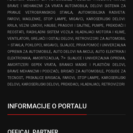
,
BRAVE I MEHANIZMI ZA VRATA AUTOMOBILA
DELOVI SISTEMA ZA
,
PRANJE VETROBRANSKOG STAKLA
AUTOMOBILSKA RASVETA:
,
FAROVI, MAGLENKE, STOP LAMPE, MIGAVCI
KAROSERIJSKI DELOVI:
,
KRILA, VEZNI LIMOVI, HAUBE, PRAGOVI I SAJTNE
PUMPE, PREKIDAČI I
,
REOSTATI
RASHLADNI SISTEM VOZILA: HLADNJACI MOTORA I KLIME,
,
VENTILATORI, GREJAČI I OSTALI DELOVI
RETROVIZORI ZA AUTOMOBIL
,
– STAKLA, POKLOPCI, MIGAVCI
SIJALICE, PRVA POMOĆ I UNIVERZALNA
,
,
OPREMA ZA AUTOMOBILE
AUTO DELOVI NA AKCIJI
AUTO ELEKTRIKA I
,
, ?>
,
ELEKTRONIKA
AMORTIZACIJA
SIJALICE I UNIVERZALNA OPREMA
,
,
AMORTIZERI GEPEK VRATA
BRANICI MASKE I PLASTIČNI DELOVI
,
,
BRAVE MEHANIZMI I PODIZAČI
BRISAČI ZA AUTOMOBILE
POSUDE ZA
,
,
,
,
TECNOST
PRSKALICE BRISACA
FAROVI
STOP LAMPE
KAROSERIJSKI
,
,
,
,
DELOVI
KAROSERIJSKI DELOVI
PREKIDACI
HLADNJACI
RETROVIZORI
INFORMACIJE O PORTALU
OFFICAL PARTNER