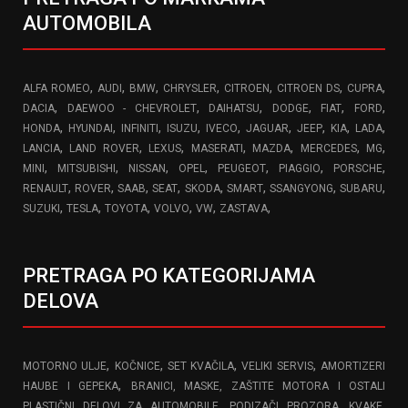
AUTOMOBILA
,
,
,
,
,
,
,
ALFA ROMEO
AUDI
BMW
CHRYSLER
CITROEN
CITROEN DS
CUPRA
,
,
,
,
,
,
DACIA
DAEWOO - CHEVROLET
DAIHATSU
DODGE
FIAT
FORD
,
,
,
,
,
,
,
,
,
HONDA
HYUNDAI
INFINITI
ISUZU
IVECO
JAGUAR
JEEP
KIA
LADA
,
,
,
,
,
,
,
LANCIA
LAND ROVER
LEXUS
MASERATI
MAZDA
MERCEDES
MG
,
,
,
,
,
,
,
MINI
MITSUBISHI
NISSAN
OPEL
PEUGEOT
PIAGGIO
PORSCHE
,
,
,
,
,
,
,
,
RENAULT
ROVER
SAAB
SEAT
SKODA
SMART
SSANGYONG
SUBARU
,
,
,
,
,
,
SUZUKI
TESLA
TOYOTA
VOLVO
VW
ZASTAVA
PRETRAGA PO KATEGORIJAMA
DELOVA
,
,
,
,
MOTORNO ULJE
KOČNICE
SET KVAČILA
VELIKI SERVIS
AMORTIZERI
,
HAUBE I GEPEKA
BRANICI, MASKE, ZAŠTITE MOTORA I OSTALI
,
PLASTIČNI DELOVI ZA AUTOMOBILE
PODIZAČI PROZORA, KVAKE,