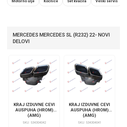
Motorno ulje
Kočnice
Set kvačila
Veliki servis
MERCEDES MERCEDES SL (R232) 22- NOVI
DELOVI
KRAJ IZDUVNE CEVI
KRAJ IZDUVNE CEVI
AUSPUHA (HROM)
AUSPUHA (HROM)
(AMG)
(AMG)
SKU: 534304042
SKU: 534304041