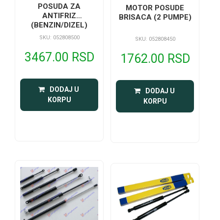
POSUDA ZA
MOTOR POSUDE
ANTIFRIZ
BRISACA (2 PUMPE)
(BENZIN/DIZEL)
SKU: 052808500
SKU: 052808450
3467.00 RSD
1762.00 RSD
 DODAJ U 
 DODAJ U 
KORPU
KORPU