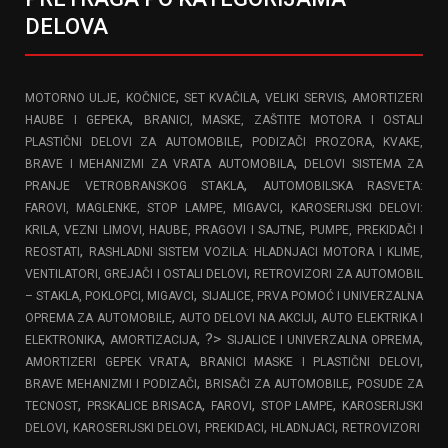
DELOVA
,
,
,
,
MOTORNO ULJE
KOČNICE
SET KVAČILA
VELIKI SERVIS
AMORTIZERI
,
HAUBE I GEPEKA
BRANICI, MASKE, ZAŠTITE MOTORA I OSTALI
,
PLASTIČNI DELOVI ZA AUTOMOBILE
PODIZAČI PROZORA, KVAKE,
,
BRAVE I MEHANIZMI ZA VRATA AUTOMOBILA
DELOVI SISTEMA ZA
,
PRANJE VETROBRANSKOG STAKLA
AUTOMOBILSKA RASVETA:
,
FAROVI, MAGLENKE, STOP LAMPE, MIGAVCI
KAROSERIJSKI DELOVI:
,
KRILA, VEZNI LIMOVI, HAUBE, PRAGOVI I SAJTNE
PUMPE, PREKIDAČI I
,
REOSTATI
RASHLADNI SISTEM VOZILA: HLADNJACI MOTORA I KLIME,
,
VENTILATORI, GREJAČI I OSTALI DELOVI
RETROVIZORI ZA AUTOMOBIL
,
– STAKLA, POKLOPCI, MIGAVCI
SIJALICE, PRVA POMOĆ I UNIVERZALNA
,
,
OPREMA ZA AUTOMOBILE
AUTO DELOVI NA AKCIJI
AUTO ELEKTRIKA I
,
, ?>
,
ELEKTRONIKA
AMORTIZACIJA
SIJALICE I UNIVERZALNA OPREMA
,
,
AMORTIZERI GEPEK VRATA
BRANICI MASKE I PLASTIČNI DELOVI
,
,
BRAVE MEHANIZMI I PODIZAČI
BRISAČI ZA AUTOMOBILE
POSUDE ZA
,
,
,
,
TECNOST
PRSKALICE BRISACA
FAROVI
STOP LAMPE
KAROSERIJSKI
,
,
,
,
DELOVI
KAROSERIJSKI DELOVI
PREKIDACI
HLADNJACI
RETROVIZORI