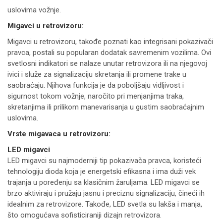
uslovima vožnje.
Migavci u retrovizoru:
Migavci u retrovizoru, takođe poznati kao integrisani pokazivači
pravca, postali su popularan dodatak savremenim vozilima. Ovi
svetlosni indikatori se nalaze unutar retrovizora ili na njegovoj
ivici i služe za signalizaciju skretanja ili promene trake u
saobraćaju. Njihova funkcija je da poboljšaju vidljivost i
sigurnost tokom vožnje, naročito pri menjanjima traka,
skretanjima ili prilikom manevarisanja u gustim saobraćajnim
uslovima.
Vrste migavaca u retrovizoru:
LED migavci
LED migavci su najmoderniji tip pokazivača pravca, koristeći
tehnologiju dioda koja je energetski efikasna i ima duži vek
trajanja u poređenju sa klasičnim žaruljama. LED migavci se
brzo aktiviraju i pružaju jasnu i preciznu signalizaciju, čineći ih
idealnim za retrovizore. Takođe, LED svetla su lakša i manja,
što omogućava sofisticiraniji dizajn retrovizora.