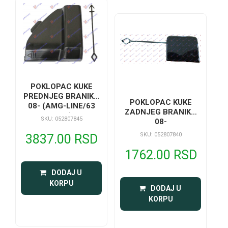
POKLOPAC KUKE
PREDNJEG BRANIKA
POKLOPAC KUKE
08- (AMG-LINE/63
ZADNJEG BRANIKA
AMG)
SKU: 052807845
08-
SKU: 052807840
3837.00 RSD
1762.00 RSD
 DODAJ U 
KORPU
 DODAJ U 
KORPU