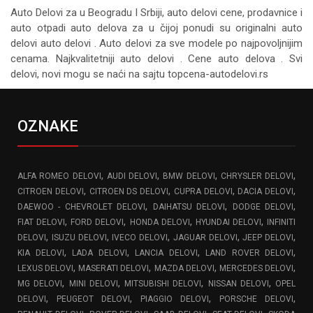
Auto Delovi za
u Beogradu I Srbiji, auto delovi cene, prodavnice i
auto otpadi auto delova za u čijoj ponudi su originalni auto
delovi auto delovi . Auto delovi za sve modele po najpovoljnijim
cenama. Najkvalitetniji auto delovi . Cene auto delova . Svi
delovi, novi mogu se naći na sajtu topcena-autodelovi.rs
OZNAKE
,
,
,
,
ALFA ROMEO DELOVI
AUDI DELOVI
BMW DELOVI
CHRYSLER DELOVI
,
,
,
,
CITROEN DELOVI
CITROEN DS DELOVI
CUPRA DELOVI
DACIA DELOVI
,
,
,
DAEWOO - CHEVROLET DELOVI
DAIHATSU DELOVI
DODGE DELOVI
,
,
,
,
FIAT DELOVI
FORD DELOVI
HONDA DELOVI
HYUNDAI DELOVI
INFINITI
,
,
,
,
,
DELOVI
ISUZU DELOVI
IVECO DELOVI
JAGUAR DELOVI
JEEP DELOVI
,
,
,
,
KIA DELOVI
LADA DELOVI
LANCIA DELOVI
LAND ROVER DELOVI
,
,
,
,
LEXUS DELOVI
MASERATI DELOVI
MAZDA DELOVI
MERCEDES DELOVI
,
,
,
,
MG DELOVI
MINI DELOVI
MITSUBISHI DELOVI
NISSAN DELOVI
OPEL
,
,
,
,
DELOVI
PEUGEOT DELOVI
PIAGGIO DELOVI
PORSCHE DELOVI