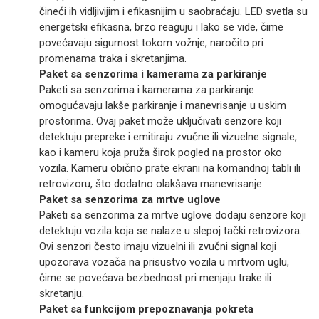
čineći ih vidljivijim i efikasnijim u saobraćaju. LED svetla su
energetski efikasna, brzo reaguju i lako se vide, čime
povećavaju sigurnost tokom vožnje, naročito pri
promenama traka i skretanjima.
Paket sa senzorima i kamerama za parkiranje
Paketi sa senzorima i kamerama za parkiranje
omogućavaju lakše parkiranje i manevrisanje u uskim
prostorima. Ovaj paket može uključivati senzore koji
detektuju prepreke i emitiraju zvučne ili vizuelne signale,
kao i kameru koja pruža širok pogled na prostor oko
vozila. Kameru obično prate ekrani na komandnoj tabli ili
retrovizoru, što dodatno olakšava manevrisanje.
Paket sa senzorima za mrtve uglove
Paketi sa senzorima za mrtve uglove dodaju senzore koji
detektuju vozila koja se nalaze u slepoj tački retrovizora.
Ovi senzori često imaju vizuelni ili zvučni signal koji
upozorava vozača na prisustvo vozila u mrtvom uglu,
čime se povećava bezbednost pri menjaju trake ili
skretanju.
Paket sa funkcijom prepoznavanja pokreta