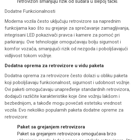
retrovizori smanjuju rizik od sudara u slepoj tački.
Dodatne Funkcionalnosti
Moderna vozila često uključuju retrovizore sa naprednim
funkcijama kao što su grejanje za sprečavanje zamagljivanja,
integrisani LED pokazivači pravca i kamere za pomoć pri
parkiranju. Ove tehnologije omogućavaju bolju sigurnost i
komfor vozača, smanjujući rizik od nezgoda i poboljšavajući
vidljivost tokom vožnje.
Dodatna oprema za retrovizore u vidu paketa
Dodatna oprema za retrovizore često dolazi u obliku paketa
koji poboljšavaju funkcionalnost, sigurnost i udobnost vožnje.
Ovi paketi omogućavaju unapređenje standardnih retrovizora,
dodajući različite karakteristike koje čine vožnju lakšom i
bezbednijom, a takođe mogu povećati estetsku vrednost
vozila. Evo nekoliko popularnih paketa dodatne opreme za
retrovizore:
Paket sa grejanjem retrovizora
Paket sa grejanjem retrovizora omogućava brzo