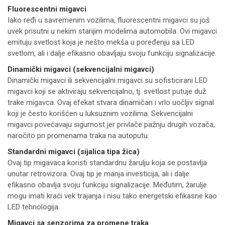
Fluorescentni migavci
Iako ređi u savremenim vozilima, fluorescentni migavci su još
uvek prisutni u nekim starijim modelima automobila. Ovi migavci
emituju svetlost koja je nešto mekša u poređenju sa LED
svetlom, ali i dalje efikasno obavljaju svoju funkciju signalizacije.
Dinamički migavci (sekvencijalni migavci)
Dinamički migavci ili sekvencijalni migavci su sofisticirani LED
migavci koji se aktiviraju sekvencijalno, tj. svetlost putuje duž
trake migavca. Ovaj efekat stvara dinamičan i vrlo uočljiv signal
koji je često korišćen u luksuznim vozilima. Sekvencijalni
migavci povećavaju sigurnost jer privlače pažnju drugih vozača,
naročito pri promenama traka na autoputu.
Standardni migavci (sijalica tipa žica)
Ovaj tip migavaca koristi standardnu žarulju koja se postavlja
unutar retrovizora. Ovaj tip je manja investicija, ali i dalje
efikasno obavlja svoju funkciju signalizacije. Međutim, žarulje
mogu imati kraći vek trajanja i nisu tako energetski efikasne kao
LED tehnologija.
Migavci sa senzorima za promene traka