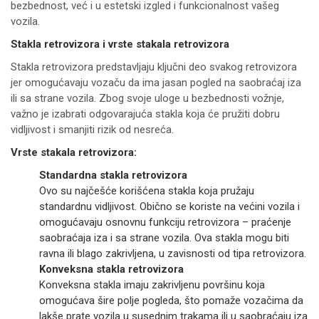
bezbednost, već i u estetski izgled i funkcionalnost vašeg
vozila.
Stakla retrovizora i vrste stakala retrovizora
Stakla retrovizora predstavljaju ključni deo svakog retrovizora
jer omogućavaju vozaču da ima jasan pogled na saobraćaj iza
ili sa strane vozila. Zbog svoje uloge u bezbednosti vožnje,
važno je izabrati odgovarajuća stakla koja će pružiti dobru
vidljivost i smanjiti rizik od nesreća.
Vrste stakala retrovizora:
Standardna stakla retrovizora
Ovo su najčešće korišćena stakla koja pružaju
standardnu vidljivost. Obično se koriste na većini vozila i
omogućavaju osnovnu funkciju retrovizora – praćenje
saobraćaja iza i sa strane vozila. Ova stakla mogu biti
ravna ili blago zakrivljena, u zavisnosti od tipa retrovizora.
Konveksna stakla retrovizora
Konveksna stakla imaju zakrivljenu površinu koja
omogućava šire polje pogleda, što pomaže vozačima da
lakše prate vozila u susednim trakama ili u saobraćaju iza