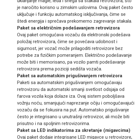
uklanjanje magle, leda i snega sa stakala retrovizora, što
je naročito korisno u zimskim uslovima. Ovaj paket često
uključuje i funkciju automatskog isključivanja, čime se
štedi energija i sprečava prekomerno zagrevanje stakala.
Paket sa električnim podešavanjem retrovizora
Ovaj paket omogućava vozaču da elektronski podešava
položaj retrovizora, čime se povećava udobnost i
sigurnost, jer vozač može prilagoditi retrovizore bez
potrebe za fizičkim pomeranjem. Električno podešavanje
može biti i memorisano, pa vozilo pamti podešavanje
retrovizora prema poziciji sedišta vozača.
Paket sa automatskim prigušivanjem retrovizora
Paketi sa automatskim prigušivanjem omogućavaju
retrovizoru da automatski smanji svetlost odsjaja od
farova vozila koja dolaze iza. Ovaj sistem poboljšava
vožnju noću, smanjujući naprezanje očiju i omogućavajući
vozaču da se fokusira na put. Automatsko prigušivanje
često je integrisano u unutrašnji retrovizor, ali može biti
prisutno i na spoljnim retrovizorima.
Paket sa LED indikatorima za skretanje (migavcima)
Ovaj paket dodaje integrisane LED migavce u retrovizore,