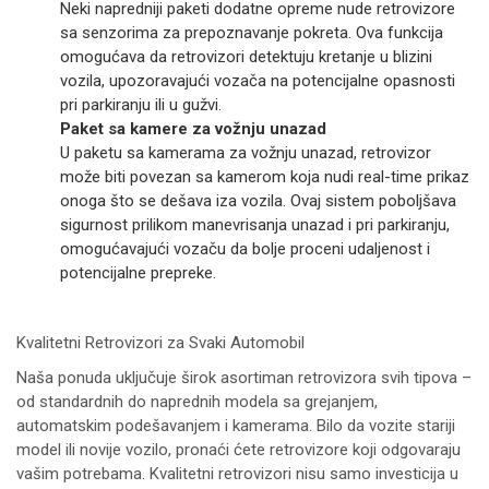
Neki napredniji paketi dodatne opreme nude retrovizore
sa senzorima za prepoznavanje pokreta. Ova funkcija
omogućava da retrovizori detektuju kretanje u blizini
vozila, upozoravajući vozača na potencijalne opasnosti
pri parkiranju ili u gužvi.
Paket sa kamere za vožnju unazad
U paketu sa kamerama za vožnju unazad, retrovizor
može biti povezan sa kamerom koja nudi real-time prikaz
onoga što se dešava iza vozila. Ovaj sistem poboljšava
sigurnost prilikom manevrisanja unazad i pri parkiranju,
omogućavajući vozaču da bolje proceni udaljenost i
potencijalne prepreke.
Kvalitetni Retrovizori za Svaki Automobil
Naša ponuda uključuje širok asortiman retrovizora svih tipova –
od standardnih do naprednih modela sa grejanjem,
automatskim podešavanjem i kamerama. Bilo da vozite stariji
model ili novije vozilo, pronaći ćete retrovizore koji odgovaraju
vašim potrebama. Kvalitetni retrovizori nisu samo investicija u