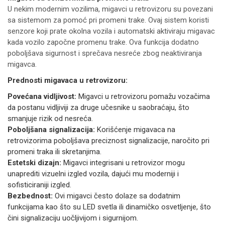
U nekim modernim vozilima, migavci u retrovizoru su povezani
sa sistemom za pomoć pri promeni trake. Ovaj sistem koristi
senzore koji prate okolna vozila i automatski aktiviraju migavac
kada vozilo započne promenu trake. Ova funkcija dodatno
poboljšava sigurnost i sprečava nesreće zbog neaktiviranja
migavca.
Prednosti migavaca u retrovizoru:
Povećana vidljivost:
Migavci u retrovizoru pomažu vozačima
da postanu vidljiviji za druge učesnike u saobraćaju, što
smanjuje rizik od nesreća.
Poboljšana signalizacija:
Korišćenje migavaca na
retrovizorima poboljšava preciznost signalizacije, naročito pri
promeni traka ili skretanjima.
Estetski dizajn:
Migavci integrisani u retrovizor mogu
unaprediti vizuelni izgled vozila, dajući mu moderniji i
sofisticiraniji izgled.
Bezbednost:
Ovi migavci često dolaze sa dodatnim
funkcijama kao što su LED svetla ili dinamičko osvetljenje, što
čini signalizaciju uočljivijom i sigurnijom.