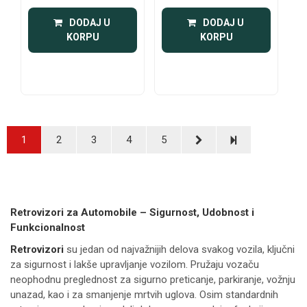
 DODAJ U 
 DODAJ U 
KORPU
KORPU
1
2
3
4
5
Retrovizori za Automobile – Sigurnost, Udobnost i
Funkcionalnost
Retrovizori
su jedan od najvažnijih delova svakog vozila, ključni
za sigurnost i lakše upravljanje vozilom. Pružaju vozaču
neophodnu preglednost za sigurno preticanje, parkiranje, vožnju
unazad, kao i za smanjenje mrtvih uglova. Osim standardnih