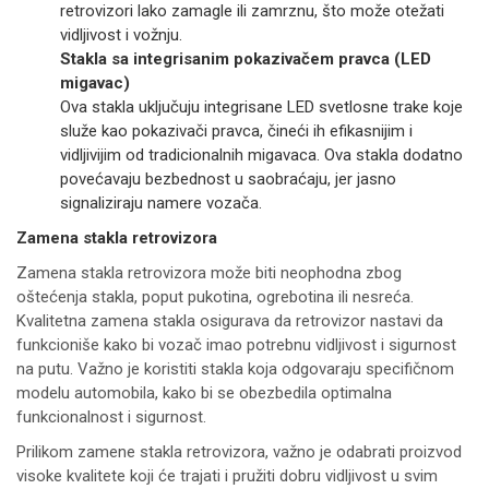
retrovizori lako zamagle ili zamrznu, što može otežati
vidljivost i vožnju.
Stakla sa integrisanim pokazivačem pravca (LED
migavac)
Ova stakla uključuju integrisane LED svetlosne trake koje
služe kao pokazivači pravca, čineći ih efikasnijim i
vidljivijim od tradicionalnih migavaca. Ova stakla dodatno
povećavaju bezbednost u saobraćaju, jer jasno
signaliziraju namere vozača.
Zamena stakla retrovizora
Zamena stakla retrovizora može biti neophodna zbog
oštećenja stakla, poput pukotina, ogrebotina ili nesreća.
Kvalitetna zamena stakla osigurava da retrovizor nastavi da
funkcioniše kako bi vozač imao potrebnu vidljivost i sigurnost
na putu. Važno je koristiti stakla koja odgovaraju specifičnom
modelu automobila, kako bi se obezbedila optimalna
funkcionalnost i sigurnost.
Prilikom zamene stakla retrovizora, važno je odabrati proizvod
visoke kvalitete koji će trajati i pružiti dobru vidljivost u svim