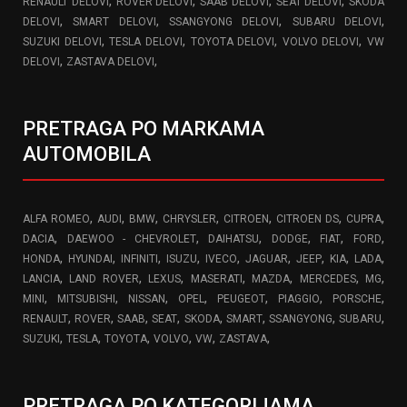
,
,
,
,
RENAULT DELOVI
ROVER DELOVI
SAAB DELOVI
SEAT DELOVI
SKODA
,
,
,
,
DELOVI
SMART DELOVI
SSANGYONG DELOVI
SUBARU DELOVI
,
,
,
,
SUZUKI DELOVI
TESLA DELOVI
TOYOTA DELOVI
VOLVO DELOVI
VW
,
,
DELOVI
ZASTAVA DELOVI
PRETRAGA PO MARKAMA
AUTOMOBILA
,
,
,
,
,
,
,
ALFA ROMEO
AUDI
BMW
CHRYSLER
CITROEN
CITROEN DS
CUPRA
,
,
,
,
,
,
DACIA
DAEWOO - CHEVROLET
DAIHATSU
DODGE
FIAT
FORD
,
,
,
,
,
,
,
,
,
HONDA
HYUNDAI
INFINITI
ISUZU
IVECO
JAGUAR
JEEP
KIA
LADA
,
,
,
,
,
,
,
LANCIA
LAND ROVER
LEXUS
MASERATI
MAZDA
MERCEDES
MG
,
,
,
,
,
,
,
MINI
MITSUBISHI
NISSAN
OPEL
PEUGEOT
PIAGGIO
PORSCHE
,
,
,
,
,
,
,
,
RENAULT
ROVER
SAAB
SEAT
SKODA
SMART
SSANGYONG
SUBARU
,
,
,
,
,
,
SUZUKI
TESLA
TOYOTA
VOLVO
VW
ZASTAVA
PRETRAGA PO KATEGORIJAMA