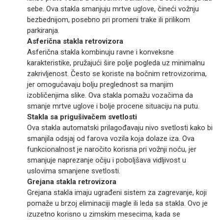
sebe. Ova stakla smanjuju mrtve uglove, čineći vožnju
bezbednijom, posebno pri promeni trake ili prilikom
parkiranja.
Asferična stakla retrovizora
Asferična stakla kombinuju ravne i konveksne
karakteristike, pružajući šire polje pogleda uz minimalnu
zakrivljenost. Često se koriste na bočnim retrovizorima,
jer omogućavaju bolju preglednost sa manjim
izobličenjima slike. Ova stakla pomažu vozačima da
smanje mrtve uglove i bolje procene situaciju na putu.
Stakla sa prigušivačem svetlosti
Ova stakla automatski prilagođavaju nivo svetlosti kako bi
smanjila odsjaj od farova vozila koja dolaze iza. Ova
funkcionalnost je naročito korisna pri vožnji noću, jer
smanjuje naprezanje očiju i poboljšava vidljivost u
uslovima smanjene svetlosti.
Grejana stakla retrovizora
Grejana stakla imaju ugrađeni sistem za zagrevanje, koji
pomaže u brzoj eliminaciji magle ili leda sa stakla. Ovo je
izuzetno korisno u zimskim mesecima, kada se