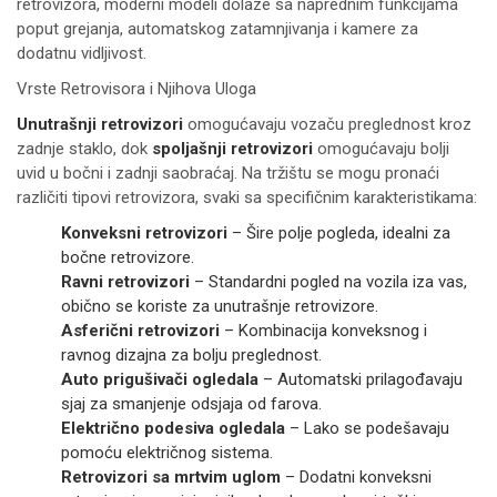
retrovizora, moderni modeli dolaze sa naprednim funkcijama
poput grejanja, automatskog zatamnjivanja i kamere za
dodatnu vidljivost.
Vrste Retrovisora i Njihova Uloga
Unutrašnji retrovizori
omogućavaju vozaču preglednost kroz
zadnje staklo, dok
spoljašnji retrovizori
omogućavaju bolji
uvid u bočni i zadnji saobraćaj. Na tržištu se mogu pronaći
različiti tipovi retrovizora, svaki sa specifičnim karakteristikama:
Konveksni retrovizori
– Šire polje pogleda, idealni za
bočne retrovizore.
Ravni retrovizori
– Standardni pogled na vozila iza vas,
obično se koriste za unutrašnje retrovizore.
Asferični retrovizori
– Kombinacija konveksnog i
ravnog dizajna za bolju preglednost.
Auto prigušivači ogledala
– Automatski prilagođavaju
sjaj za smanjenje odsjaja od farova.
Električno podesiva ogledala
– Lako se podešavaju
pomoću električnog sistema.
Retrovizori sa mrtvim uglom
– Dodatni konveksni