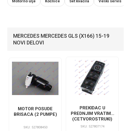
Motorno ulje
Kočnice
Set kvačila
Veliki servis
MERCEDES MERCEDES GLS (X166) 15-19
NOVI DELOVI
PREKIDAC U
MOTOR POSUDE
PREDNJIM VRATIMA
BRISACA (2 PUMPE)
(CETVOROSTRUKI)
(3pin)
SKU: 527807174
SKU: 527808450