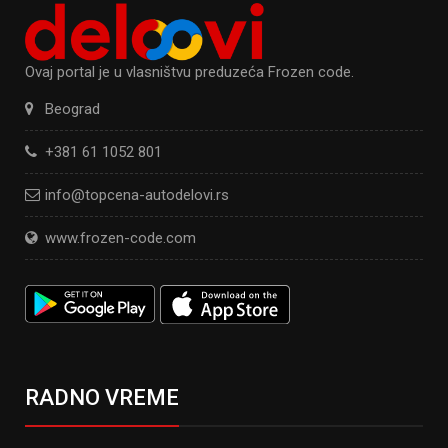
Ovaj portal je u vlasništvu preduzeća Frozen code.
Beograd
+381 61 1052 801
info@topcena-autodelovi.rs
www.frozen-code.com
RADNO VREME