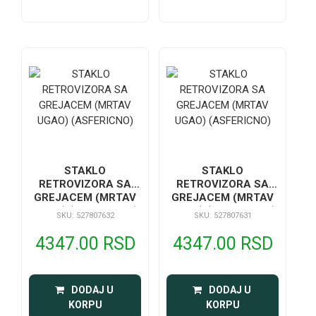
STAKLO
STAKLO
RETROVIZORA SA
RETROVIZORA SA
GREJACEM (MRTAV
GREJACEM (MRTAV
UGAO) (ASFERICNO)
UGAO) (ASFERICNO)
SKU: 527807632
SKU: 527807631
4347.00 RSD
4347.00 RSD
 DODAJ U 
 DODAJ U 
KORPU
KORPU