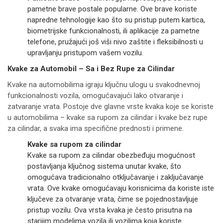
pametne brave postale popularne. Ove brave koriste
napredne tehnologije kao što su pristup putem kartica,
biometrijske funkcionalnosti, ili aplikacije za pametne
telefone, pružajući još viši nivo zaštite i fleksibilnosti u
upravljanju pristupom vašem vozilu.
Kvake za Automobil – Sa i Bez Rupe za Cilindar
Kvake na automobilima igraju ključnu ulogu u svakodnevnoj
funkcionalnosti vozila, omogućavajući lako otvaranje i
zatvaranje vrata. Postoje dve glavne vrste kvaka koje se koriste
u automobilima – kvake sa rupom za cilindar i kvake bez rupe
za cilindar, a svaka ima specifične prednosti i primene.
Kvake sa rupom za cilindar
Kvake sa rupom za cilindar obezbeđuju mogućnost
postavljanja ključnog sistema unutar kvake, što
omogućava tradicionalno otključavanje i zaključavanje
vrata. Ove kvake omogućavaju korisnicima da koriste iste
ključeve za otvaranje vrata, čime se pojednostavljuje
pristup vozilu. Ova vrsta kvaka je često prisutna na
starijim modelima vozila ili vozilima koja koriste