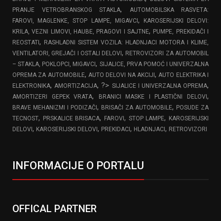
,
PRANJE VETROBRANSKOG STAKLA
AUTOMOBILSKA RASVETA:
,
FAROVI, MAGLENKE, STOP LAMPE, MIGAVCI
KAROSERIJSKI DELOVI:
,
KRILA, VEZNI LIMOVI, HAUBE, PRAGOVI I SAJTNE
PUMPE, PREKIDAČI I
,
REOSTATI
RASHLADNI SISTEM VOZILA: HLADNJACI MOTORA I KLIME,
,
VENTILATORI, GREJAČI I OSTALI DELOVI
RETROVIZORI ZA AUTOMOBIL
,
– STAKLA, POKLOPCI, MIGAVCI
SIJALICE, PRVA POMOĆ I UNIVERZALNA
,
,
OPREMA ZA AUTOMOBILE
AUTO DELOVI NA AKCIJI
AUTO ELEKTRIKA I
,
, ?>
,
ELEKTRONIKA
AMORTIZACIJA
SIJALICE I UNIVERZALNA OPREMA
,
,
AMORTIZERI GEPEK VRATA
BRANICI MASKE I PLASTIČNI DELOVI
,
,
BRAVE MEHANIZMI I PODIZAČI
BRISAČI ZA AUTOMOBILE
POSUDE ZA
,
,
,
,
TECNOST
PRSKALICE BRISACA
FAROVI
STOP LAMPE
KAROSERIJSKI
,
,
,
,
DELOVI
KAROSERIJSKI DELOVI
PREKIDACI
HLADNJACI
RETROVIZORI
INFORMACIJE O PORTALU
OFFICAL PARTNER