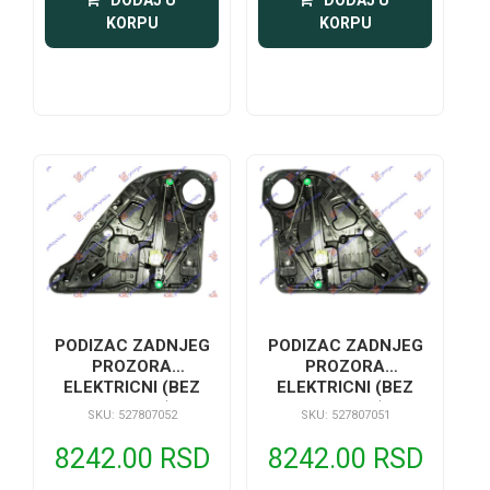
 DODAJ U 
 DODAJ U 
KORPU
KORPU
PODIZAC ZADNJEG
PODIZAC ZADNJEG
PROZORA
PROZORA
ELEKTRICNI (BEZ
ELEKTRICNI (BEZ
MOTORA)
MOTORA)
SKU: 527807052
SKU: 527807051
8242.00 RSD
8242.00 RSD