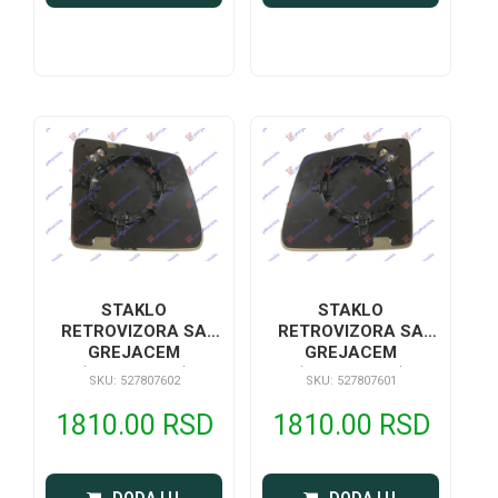
STAKLO
STAKLO
RETROVIZORA SA
RETROVIZORA SA
GREJACEM
GREJACEM
(ASFERICNO)
(ASFERICNO)
SKU: 527807602
SKU: 527807601
1810.00 RSD
1810.00 RSD