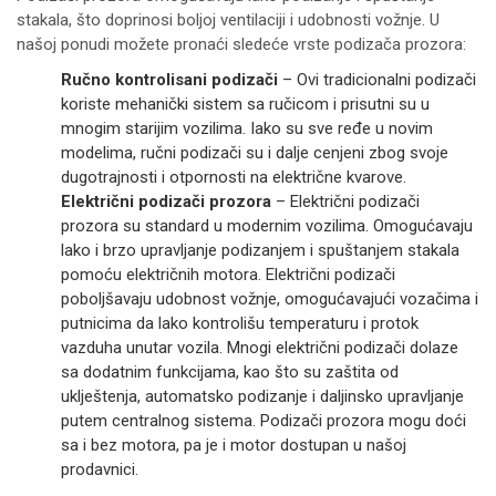
stakala, što doprinosi boljoj ventilaciji i udobnosti vožnje. U
našoj ponudi možete pronaći sledeće vrste podizača prozora:
Ručno kontrolisani podizači
– Ovi tradicionalni podizači
koriste mehanički sistem sa ručicom i prisutni su u
mnogim starijim vozilima. Iako su sve ređe u novim
modelima, ručni podizači su i dalje cenjeni zbog svoje
dugotrajnosti i otpornosti na električne kvarove.
Električni podizači prozora
– Električni podizači
prozora su standard u modernim vozilima. Omogućavaju
lako i brzo upravljanje podizanjem i spuštanjem stakala
pomoću električnih motora. Električni podizači
poboljšavaju udobnost vožnje, omogućavajući vozačima i
putnicima da lako kontrolišu temperaturu i protok
vazduha unutar vozila. Mnogi električni podizači dolaze
sa dodatnim funkcijama, kao što su zaštita od
uklještenja, automatsko podizanje i daljinsko upravljanje
putem centralnog sistema. Podizači prozora mogu doći
sa i bez motora, pa je i motor dostupan u našoj
prodavnici.