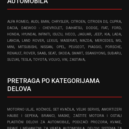
AUTOMOBILA
,
,
,
,
,
,
,
ALFA ROMEO
AUDI
BMW
CHRYSLER
CITROEN
CITROEN DS
CUPRA
,
,
,
,
,
,
DACIA
DAEWOO - CHEVROLET
DAIHATSU
DODGE
FIAT
FORD
,
,
,
,
,
,
,
,
,
HONDA
HYUNDAI
INFINITI
ISUZU
IVECO
JAGUAR
JEEP
KIA
LADA
,
,
,
,
,
,
,
LANCIA
LAND ROVER
LEXUS
MASERATI
MAZDA
MERCEDES
MG
,
,
,
,
,
,
,
MINI
MITSUBISHI
NISSAN
OPEL
PEUGEOT
PIAGGIO
PORSCHE
,
,
,
,
,
,
,
,
RENAULT
ROVER
SAAB
SEAT
SKODA
SMART
SSANGYONG
SUBARU
,
,
,
,
,
,
SUZUKI
TESLA
TOYOTA
VOLVO
VW
ZASTAVA
PRETRAGA PO KATEGORIJAMA
DELOVA
,
,
,
,
MOTORNO ULJE
KOČNICE
SET KVAČILA
VELIKI SERVIS
AMORTIZERI
,
HAUBE I GEPEKA
BRANICI, MASKE, ZAŠTITE MOTORA I OSTALI
,
PLASTIČNI DELOVI ZA AUTOMOBILE
PODIZAČI PROZORA, KVAKE,
,
BRAVE I MEHANIZMI ZA VRATA AUTOMOBILA
DELOVI SISTEMA ZA