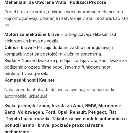
Mehanizmi za Otvorena Vrata i Podizači Prozora
Pored brava za vrata , nudimo i širok asortiman mehanizama
koji omogućavaju otvaranje i zatvaranje vrata i prozora, kao što
su:
Motori za električne brave
– Omogućavaju efikasan rad
elektronskih brava na vozilu.
Cilindri brava
– Pružaju dodatnu zaštitu i omogućavaju
kompatibilnost sa postojećim ključnim sistemima.
Kvake
– Nudimo kvake za prednja i zadnja vrata, kao i kvake za
podizanje prozora, čime poboljšavamo funkcionalnost i
udobnost vašeg vozila.
Kompatibilnost i Kvalitet
Naša ponuda obuhvata delove za sve najpoznatije marke
automobila, uključujući:
Kvake prednjih I zadnjih vrata za Audi, BMW, Mercedes-
Benz, Volkswagen, Ford, Opel, Renault, Peugeot, Fiat
,Toyota I ostala vozila. Takođe za sve modele automobila u
ponudi imamo I brave, podizaće prozorai razne
mehanizme.