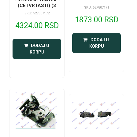
(CETVRTASTI) (3
SKU: 527807171
PIN)
SKU: 527807172
1873.00 RSD
4324.00 RSD
 DODAJ U 
 DODAJ U 
KORPU
KORPU