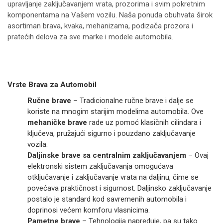
upravljanje zaključavanjem vrata, prozorima i svim pokretnim
komponentama na Vašem vozilu. Naša ponuda obuhvata širok
asortiman brava, kvaka, mehanizama, podizača prozora i
pratećih delova za sve marke i modele automobila.
Vrste Brava za Automobil
Ručne brave
– Tradicionalne ručne brave i dalje se
koriste na mnogim starijim modelima automobila. Ove
mehaničke brave
rade uz pomoć klasičnih cilindara i
ključeva, pružajući sigurno i pouzdano zaključavanje
vozila.
Daljinske brave sa centralnim zaključavanjem
– Ovaj
elektronski sistem zaključavanja omogućava
otključavanje i zaključavanje vrata na daljinu, čime se
povećava praktičnost i sigurnost. Daljinsko zaključavanje
postalo je standard kod savremenih automobila i
doprinosi većem komforu vlasnicima.
Pametne brave
– Tehnologija napreduje, pa su tako