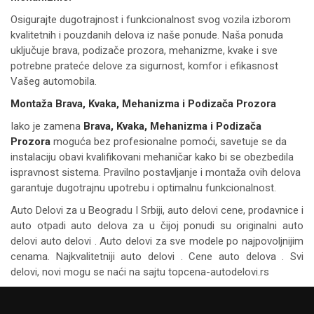
Osigurajte dugotrajnost i funkcionalnost svog vozila izborom
kvalitetnih i pouzdanih delova iz naše ponude. Naša ponuda
uključuje brava, podizače prozora, mehanizme, kvake i sve
potrebne prateće delove za sigurnost, komfor i efikasnost
Vašeg automobila.
Montaža Brava, Kvaka, Mehanizma i Podizača Prozora
Iako je zamena
Brava, Kvaka, Mehanizma i Podizača
Prozora
moguća bez profesionalne pomoći, savetuje se da
instalaciju obavi kvalifikovani mehaničar kako bi se obezbedila
ispravnost sistema. Pravilno postavljanje i montaža ovih delova
garantuje dugotrajnu upotrebu i optimalnu funkcionalnost.
Auto Delovi za
u Beogradu I Srbiji, auto delovi cene, prodavnice i
auto otpadi auto delova za u čijoj ponudi su originalni auto
delovi auto delovi . Auto delovi za sve modele po najpovoljnijim
cenama. Najkvalitetniji auto delovi . Cene auto delova . Svi
delovi, novi mogu se naći na sajtu topcena-autodelovi.rs