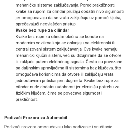
mehaničke sisteme zaključavanja. Pored praktičnosti,
kvake sa rupom za cilindar pružaju dodatni nivo sigurnosti
jer omogućavaju da se vrata zaključaju uz pomoć ključa,
sprečavajući neovlašćen pristup.
Kvake bez rupe za cilindar
Kvake bez rupe za cilindar obično se koriste na
modernim vozilima koja se oslanjaju na elektronski ili
centralizovani sistem zaključavanja. Ove kvake nemaju
mehanički ključni sistem, već su dizajnirane da se otvore
ili zaključe putem električnog signala. Često su povezane
sa daljinskim upravljačima ili sistemima bez ključeva, što
omogućava korisnicima da otvore ili zaključaju vrata
jednostavnim pritiskanjem dugmeta. Kvake bez rupe za
cilindar nude dodatnu udobnost jer eliminišu potrebu za
fizičkim ključem, čime se povećava sigurnost i
praktičnost.
Podizači Prozora za Automobil
Podizači prozora omogućavaju lako podizanje i spuštanje