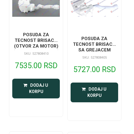
POSUDA ZA
POSUDA ZA
TECNOST BRISACA
TECNOST BRISACA
(OTVOR ZA MOTOR)
SA GREJACEM
(OTVOR ZA SENZOR)
SKU: 527808410
(GRLO)
SKU: 527808405
7535.00 RSD
5727.00 RSD
 DODAJ U 
 DODAJ U 
KORPU
KORPU