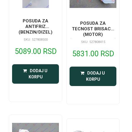
POSUDA ZA
POSUDA ZA
ANTIFRIZ
TECNOST BRISACA
(BENZIN/DIZEL)
(MOTOR)
(PRSKALICE FAROVA)
SKU: 527808500
SKU: 527808415
(GREJAC)
5089.00 RSD
5831.00 RSD
 DODAJ U 
 DODAJ U 
KORPU
KORPU