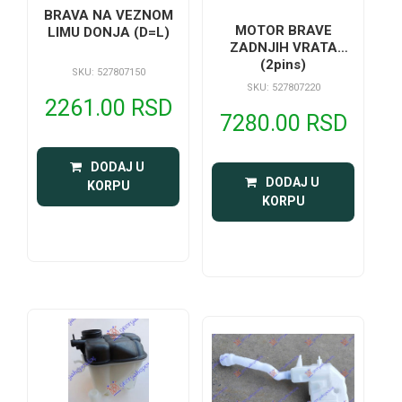
BRAVA NA VEZNOM
MOTOR BRAVE
LIMU DONJA (D=L)
ZADNJIH VRATA
(2pins)
SKU: 527807150
SKU: 527807220
2261.00 RSD
7280.00 RSD
 DODAJ U 
 DODAJ U 
KORPU
KORPU