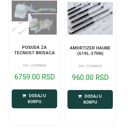
POSUDA ZA
AMORTIZER HAUBE
TECNOST BRISACA
(619L-270N)
SKU: 527808400
SKU: 527808205
6759.00 RSD
960.00 RSD
 DODAJ U 
 DODAJ U 
KORPU
KORPU