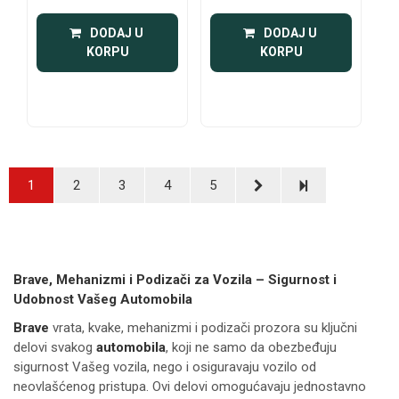
 DODAJ U 
 DODAJ U 
KORPU
KORPU
1
2
3
4
5
Brave, Mehanizmi i Podizači za Vozila – Sigurnost i
Udobnost Vašeg Automobila
Brave
vrata, kvake, mehanizmi i podizači prozora su ključni
delovi svakog
automobila
, koji ne samo da obezbeđuju
sigurnost Vašeg vozila, nego i osiguravaju vozilo od
neovlašćenog pristupa. Ovi delovi omogućavaju jednostavno