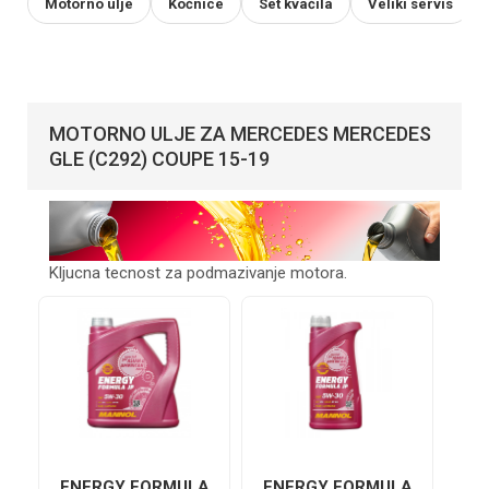
Motorno ulje
Kočnice
Set kvačila
Veliki servis
MOTORNO ULJE ZA MERCEDES MERCEDES
GLE (C292) COUPE 15-19
Kljucna tecnost za podmazivanje motora.
ENERGY FORMULA
ENERGY FORMULA