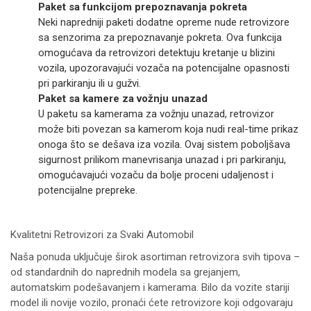
Paket sa funkcijom prepoznavanja pokreta
Neki napredniji paketi dodatne opreme nude retrovizore
sa senzorima za prepoznavanje pokreta. Ova funkcija
omogućava da retrovizori detektuju kretanje u blizini
vozila, upozoravajući vozača na potencijalne opasnosti
pri parkiranju ili u gužvi.
Paket sa kamere za vožnju unazad
U paketu sa kamerama za vožnju unazad, retrovizor
može biti povezan sa kamerom koja nudi real-time prikaz
onoga što se dešava iza vozila. Ovaj sistem poboljšava
sigurnost prilikom manevrisanja unazad i pri parkiranju,
omogućavajući vozaču da bolje proceni udaljenost i
potencijalne prepreke.
Kvalitetni Retrovizori za Svaki Automobil
Naša ponuda uključuje širok asortiman retrovizora svih tipova –
od standardnih do naprednih modela sa grejanjem,
automatskim podešavanjem i kamerama. Bilo da vozite stariji
model ili novije vozilo, pronaći ćete retrovizore koji odgovaraju