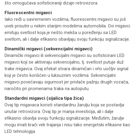
što omogućava sofisticiraniji dizajn retrovizora.
Fluorescentni migavci
Iako ređi u savremenim vozilima, fluorescentni migavci su još
uvek prisutni u nekim starijim modelima automobila. Ovi migavci
emituju svetlost koja je nešto mekša u poređenju sa LED
svetlom, ali i dalje efikasno obavljaju svoju funkciju signalizacije.
Dinamički migavci (sekvencijalni migavci)
Dinamički migavci ili sekvencijalni migavci su sofisticirani LED
migavci koji se aktiviraju sekvencijalno, tj. svetlost putuje duž
trake migavca. Ovaj efekat stvara dinamičan i vrlo uočljiv signal
koji je često korišćen u luksuznim vozilima. Sekvencijalni
migavci povećavaju sigurnost jer privlače pažnju drugih vozača,
naročito pri promenama traka na autoputu.
Standardni migavci (sijalica tipa žica)
Ovaj tip migavaca koristi standardnu žarulju koja se postavlja
unutar retrovizora. Ovaj tip je manja investicija, ali i dalje
efikasno obavlja svoju funkciju signalizacije. Međutim, žarulje
mogu imati kraći vek trajanja i nisu tako energetski efikasne kao
LED tehnologija.