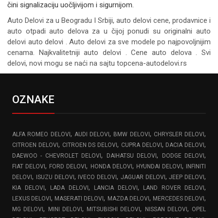
čini signalizaciju uočljivijom i sigurnijom.
Auto Delovi za
u Beogradu I Srbiji, auto delovi cene, prodavnice i
auto otpadi auto delova za u čijoj ponudi su originalni auto
delovi auto delovi . Auto delovi za sve modele po najpovoljnijim
cenama. Najkvalitetniji auto delovi . Cene auto delova . Svi
delovi, novi mogu se naći na sajtu topcena-autodelovi.rs
OZNAKE
,
,
,
,
ALFA ROMEO DELOVI
AUDI DELOVI
BMW DELOVI
CHRYSLER DELOVI
,
,
,
,
CITROEN DELOVI
CITROEN DS DELOVI
CUPRA DELOVI
DACIA DELOVI
,
,
,
DAEWOO - CHEVROLET DELOVI
DAIHATSU DELOVI
DODGE DELOVI
,
,
,
,
FIAT DELOVI
FORD DELOVI
HONDA DELOVI
HYUNDAI DELOVI
INFINITI
,
,
,
,
,
DELOVI
ISUZU DELOVI
IVECO DELOVI
JAGUAR DELOVI
JEEP DELOVI
,
,
,
,
KIA DELOVI
LADA DELOVI
LANCIA DELOVI
LAND ROVER DELOVI
,
,
,
,
LEXUS DELOVI
MASERATI DELOVI
MAZDA DELOVI
MERCEDES DELOVI
,
,
,
,
MG DELOVI
MINI DELOVI
MITSUBISHI DELOVI
NISSAN DELOVI
OPEL