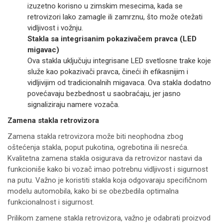
izuzetno korisno u zimskim mesecima, kada se
retrovizori lako zamagle ili zamrznu, što može otežati
vidljivost i vožnju.
Stakla sa integrisanim pokazivačem pravca (LED
migavac)
Ova stakla uključuju integrisane LED svetlosne trake koje
služe kao pokazivači pravca, čineći ih efikasnijim i
vidljivijim od tradicionalnih migavaca. Ova stakla dodatno
povećavaju bezbednost u saobraćaju, jer jasno
signaliziraju namere vozača.
Zamena stakla retrovizora
Zamena stakla retrovizora može biti neophodna zbog
oštećenja stakla, poput pukotina, ogrebotina ili nesreća.
Kvalitetna zamena stakla osigurava da retrovizor nastavi da
funkcioniše kako bi vozač imao potrebnu vidljivost i sigurnost
na putu. Važno je koristiti stakla koja odgovaraju specifičnom
modelu automobila, kako bi se obezbedila optimalna
funkcionalnost i sigurnost.
Prilikom zamene stakla retrovizora, važno je odabrati proizvod