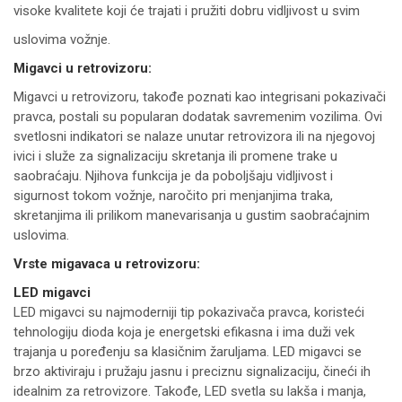
visoke kvalitete koji će trajati i pružiti dobru vidljivost u svim
uslovima vožnje.
Migavci u retrovizoru:
Migavci u retrovizoru, takođe poznati kao integrisani pokazivači
pravca, postali su popularan dodatak savremenim vozilima. Ovi
svetlosni indikatori se nalaze unutar retrovizora ili na njegovoj
ivici i služe za signalizaciju skretanja ili promene trake u
saobraćaju. Njihova funkcija je da poboljšaju vidljivost i
sigurnost tokom vožnje, naročito pri menjanjima traka,
skretanjima ili prilikom manevarisanja u gustim saobraćajnim
uslovima.
Vrste migavaca u retrovizoru:
LED migavci
LED migavci su najmoderniji tip pokazivača pravca, koristeći
tehnologiju dioda koja je energetski efikasna i ima duži vek
trajanja u poređenju sa klasičnim žaruljama. LED migavci se
brzo aktiviraju i pružaju jasnu i preciznu signalizaciju, čineći ih
idealnim za retrovizore. Takođe, LED svetla su lakša i manja,