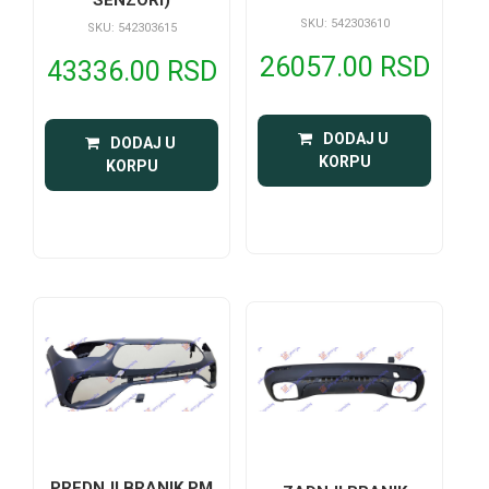
SKU: 542303610
SKU: 542303615
26057.00 RSD
43336.00 RSD
 DODAJ U 
 DODAJ U 
KORPU
KORPU
PREDNJI BRANIK PM