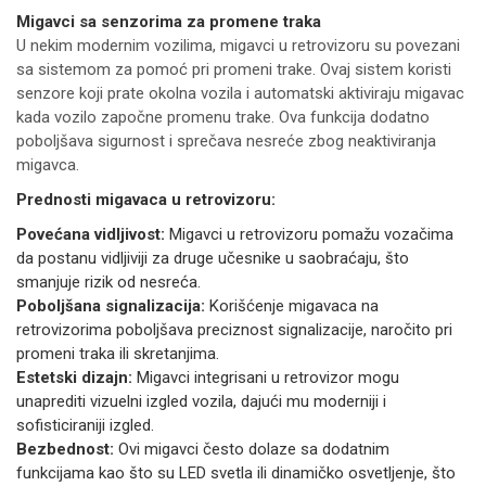
Migavci sa senzorima za promene traka
U nekim modernim vozilima, migavci u retrovizoru su povezani
sa sistemom za pomoć pri promeni trake. Ovaj sistem koristi
senzore koji prate okolna vozila i automatski aktiviraju migavac
kada vozilo započne promenu trake. Ova funkcija dodatno
poboljšava sigurnost i sprečava nesreće zbog neaktiviranja
migavca.
Prednosti migavaca u retrovizoru:
Povećana vidljivost:
Migavci u retrovizoru pomažu vozačima
da postanu vidljiviji za druge učesnike u saobraćaju, što
smanjuje rizik od nesreća.
Poboljšana signalizacija:
Korišćenje migavaca na
retrovizorima poboljšava preciznost signalizacije, naročito pri
promeni traka ili skretanjima.
Estetski dizajn:
Migavci integrisani u retrovizor mogu
unaprediti vizuelni izgled vozila, dajući mu moderniji i
sofisticiraniji izgled.
Bezbednost:
Ovi migavci često dolaze sa dodatnim
funkcijama kao što su LED svetla ili dinamičko osvetljenje, što