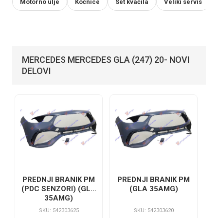
Motorno ulje
Kočnice
Set kvačila
Veliki servis
MERCEDES MERCEDES GLA (247) 20- NOVI
DELOVI
PREDNJI BRANIK PM
PREDNJI BRANIK PM
(PDC SENZORI) (GLA
(GLA 35AMG)
35AMG)
SKU: 542303625
SKU: 542303620