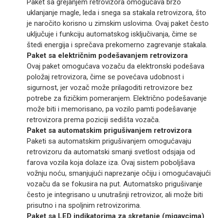
Paket sa grejanjem retrovizora omogućava brzo
uklanjanje magle, leda i snega sa stakala retrovizora, što
je naročito korisno u zimskim uslovima. Ovaj paket često
uključuje i funkciju automatskog isključivanja, čime se
štedi energija i sprečava prekomerno zagrevanje stakala.
Paket sa električnim podešavanjem retrovizora
Ovaj paket omogućava vozaču da elektronski podešava
položaj retrovizora, čime se povećava udobnost i
sigurnost, jer vozač može prilagoditi retrovizore bez
potrebe za fizičkim pomeranjem. Električno podešavanje
može biti i memorisano, pa vozilo pamti podešavanje
retrovizora prema poziciji sedišta vozača.
Paket sa automatskim prigušivanjem retrovizora
Paketi sa automatskim prigušivanjem omogućavaju
retrovizoru da automatski smanji svetlost odsjaja od
farova vozila koja dolaze iza. Ovaj sistem poboljšava
vožnju noću, smanjujući naprezanje očiju i omogućavajući
vozaču da se fokusira na put. Automatsko prigušivanje
često je integrisano u unutrašnji retrovizor, ali može biti
prisutno i na spoljnim retrovizorima.
Paket sa LED indikatorima za skretanje (migavcima)