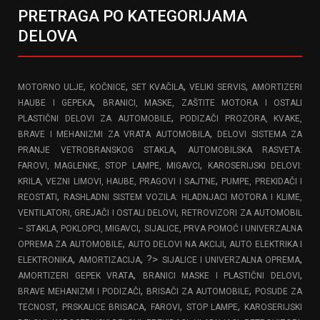
PRETRAGA PO KATEGORIJAMA
DELOVA
,
,
,
,
MOTORNO ULJE
KOČNICE
SET KVAČILA
VELIKI SERVIS
AMORTIZERI
,
HAUBE I GEPEKA
BRANICI, MASKE, ZAŠTITE MOTORA I OSTALI
,
PLASTIČNI DELOVI ZA AUTOMOBILE
PODIZAČI PROZORA, KVAKE,
,
BRAVE I MEHANIZMI ZA VRATA AUTOMOBILA
DELOVI SISTEMA ZA
,
PRANJE VETROBRANSKOG STAKLA
AUTOMOBILSKA RASVETA:
,
FAROVI, MAGLENKE, STOP LAMPE, MIGAVCI
KAROSERIJSKI DELOVI:
,
KRILA, VEZNI LIMOVI, HAUBE, PRAGOVI I SAJTNE
PUMPE, PREKIDAČI I
,
REOSTATI
RASHLADNI SISTEM VOZILA: HLADNJACI MOTORA I KLIME,
,
VENTILATORI, GREJAČI I OSTALI DELOVI
RETROVIZORI ZA AUTOMOBIL
,
– STAKLA, POKLOPCI, MIGAVCI
SIJALICE, PRVA POMOĆ I UNIVERZALNA
,
,
OPREMA ZA AUTOMOBILE
AUTO DELOVI NA AKCIJI
AUTO ELEKTRIKA I
,
, ?>
,
ELEKTRONIKA
AMORTIZACIJA
SIJALICE I UNIVERZALNA OPREMA
,
,
AMORTIZERI GEPEK VRATA
BRANICI MASKE I PLASTIČNI DELOVI
,
,
BRAVE MEHANIZMI I PODIZAČI
BRISAČI ZA AUTOMOBILE
POSUDE ZA
,
,
,
,
TECNOST
PRSKALICE BRISACA
FAROVI
STOP LAMPE
KAROSERIJSKI