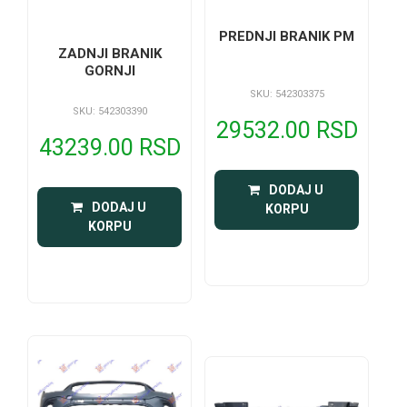
PREDNJI BRANIK PM
ZADNJI BRANIK
GORNJI
SKU: 542303375
SKU: 542303390
29532.00 RSD
43239.00 RSD
 DODAJ U 
 DODAJ U 
KORPU
KORPU