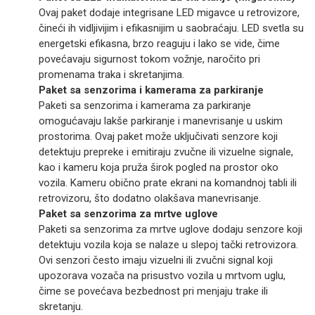
Ovaj paket dodaje integrisane LED migavce u retrovizore,
čineći ih vidljivijim i efikasnijim u saobraćaju. LED svetla su
energetski efikasna, brzo reaguju i lako se vide, čime
povećavaju sigurnost tokom vožnje, naročito pri
promenama traka i skretanjima.
Paket sa senzorima i kamerama za parkiranje
Paketi sa senzorima i kamerama za parkiranje
omogućavaju lakše parkiranje i manevrisanje u uskim
prostorima. Ovaj paket može uključivati senzore koji
detektuju prepreke i emitiraju zvučne ili vizuelne signale,
kao i kameru koja pruža širok pogled na prostor oko
vozila. Kameru obično prate ekrani na komandnoj tabli ili
retrovizoru, što dodatno olakšava manevrisanje.
Paket sa senzorima za mrtve uglove
Paketi sa senzorima za mrtve uglove dodaju senzore koji
detektuju vozila koja se nalaze u slepoj tački retrovizora.
Ovi senzori često imaju vizuelni ili zvučni signal koji
upozorava vozača na prisustvo vozila u mrtvom uglu,
čime se povećava bezbednost pri menjaju trake ili
skretanju.