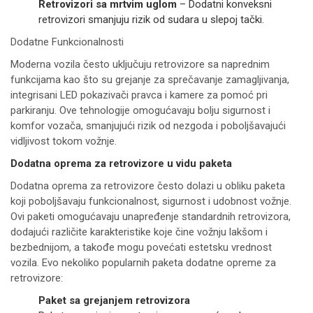
Retrovizori sa mrtvim uglom
– Dodatni konveksni
retrovizori smanjuju rizik od sudara u slepoj tački.
Dodatne Funkcionalnosti
Moderna vozila često uključuju retrovizore sa naprednim
funkcijama kao što su grejanje za sprečavanje zamagljivanja,
integrisani LED pokazivači pravca i kamere za pomoć pri
parkiranju. Ove tehnologije omogućavaju bolju sigurnost i
komfor vozača, smanjujući rizik od nezgoda i poboljšavajući
vidljivost tokom vožnje.
Dodatna oprema za retrovizore u vidu paketa
Dodatna oprema za retrovizore često dolazi u obliku paketa
koji poboljšavaju funkcionalnost, sigurnost i udobnost vožnje.
Ovi paketi omogućavaju unapređenje standardnih retrovizora,
dodajući različite karakteristike koje čine vožnju lakšom i
bezbednijom, a takođe mogu povećati estetsku vrednost
vozila. Evo nekoliko popularnih paketa dodatne opreme za
retrovizore:
Paket sa grejanjem retrovizora