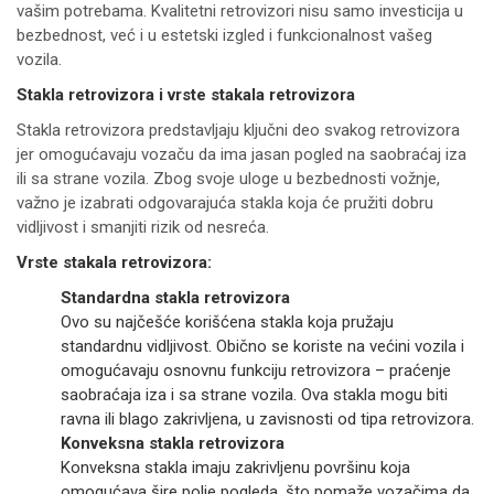
vašim potrebama. Kvalitetni retrovizori nisu samo investicija u
bezbednost, već i u estetski izgled i funkcionalnost vašeg
vozila.
Stakla retrovizora i vrste stakala retrovizora
Stakla retrovizora predstavljaju ključni deo svakog retrovizora
jer omogućavaju vozaču da ima jasan pogled na saobraćaj iza
ili sa strane vozila. Zbog svoje uloge u bezbednosti vožnje,
važno je izabrati odgovarajuća stakla koja će pružiti dobru
vidljivost i smanjiti rizik od nesreća.
Vrste stakala retrovizora:
Standardna stakla retrovizora
Ovo su najčešće korišćena stakla koja pružaju
standardnu vidljivost. Obično se koriste na većini vozila i
omogućavaju osnovnu funkciju retrovizora – praćenje
saobraćaja iza i sa strane vozila. Ova stakla mogu biti
ravna ili blago zakrivljena, u zavisnosti od tipa retrovizora.
Konveksna stakla retrovizora
Konveksna stakla imaju zakrivljenu površinu koja
omogućava šire polje pogleda, što pomaže vozačima da