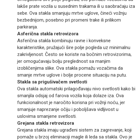
lakše prate vozila u susednim trakama ili u saobraćaju iza
sebe. Ova stakla smanjuju mrtve uglove, čineći vožnju
bezbednijom, posebno pri promeni trake ili prilikom
parkiranja.
Asferična stakla retrovizora
Asferična stakla kombinuju ravne i konveksne
karakteristike, pružajući šire polje pogleda uz minimalnu
zakrivljenost. Često se koriste na bočnim retrovizorima,
jer omogućavaju bolju preglednost sa manjim
izobličenjima slike. Ova stakla pomažu vozačima da
smanje mrtve uglove i bolje procene situaciju na putu.
Stakla sa prigušivačem svetlosti
Ova stakla automatski prilagođavaju nivo svetlosti kako bi
smanjila odsjaj od farova vozila koja dolaze iza. Ova
funkcionalnost je naročito korisna pri vožnji noću, jer
smanjuje naprezanje očiju i poboljšava vidljivost u
uslovima smanjene svetlosti.
Grejana stakla retrovizora
Grejana stakla imaju ugrađeni sistem za zagrevanje, koji
pomaže u brzoj eliminaciji magle ili leda sa stakla. Ovo je