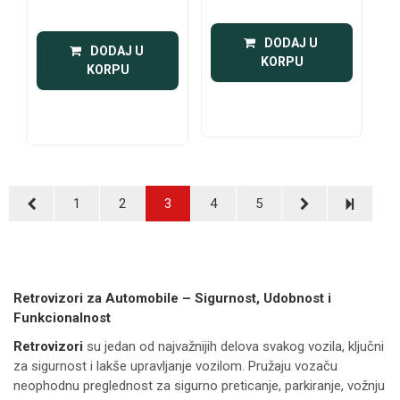
(ASFERICNO)
 DODAJ U 
 DODAJ U 
KORPU
KORPU
1
2
3
4
5
Retrovizori za Automobile – Sigurnost, Udobnost i
Funkcionalnost
Retrovizori
su jedan od najvažnijih delova svakog vozila, ključni
za sigurnost i lakše upravljanje vozilom. Pružaju vozaču
neophodnu preglednost za sigurno preticanje, parkiranje, vožnju