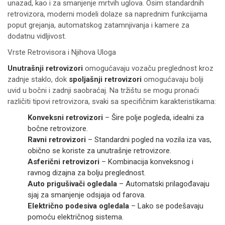
unazad, kao i za smanjenje mrtvih uglova. Osim standardnih
retrovizora, moderni modeli dolaze sa naprednim funkcijama
poput grejanja, automatskog zatamnjivanja i kamere za
dodatnu vidljivost.
Vrste Retrovisora i Njihova Uloga
Unutrašnji retrovizori
omogućavaju vozaču preglednost kroz
zadnje staklo, dok
spoljašnji retrovizori
omogućavaju bolji
uvid u bočni i zadnji saobraćaj. Na tržištu se mogu pronaći
različiti tipovi retrovizora, svaki sa specifičnim karakteristikama:
Konveksni retrovizori
– Šire polje pogleda, idealni za
bočne retrovizore.
Ravni retrovizori
– Standardni pogled na vozila iza vas,
obično se koriste za unutrašnje retrovizore.
Asferični retrovizori
– Kombinacija konveksnog i
ravnog dizajna za bolju preglednost.
Auto prigušivači ogledala
– Automatski prilagođavaju
sjaj za smanjenje odsjaja od farova.
Električno podesiva ogledala
– Lako se podešavaju
pomoću električnog sistema.