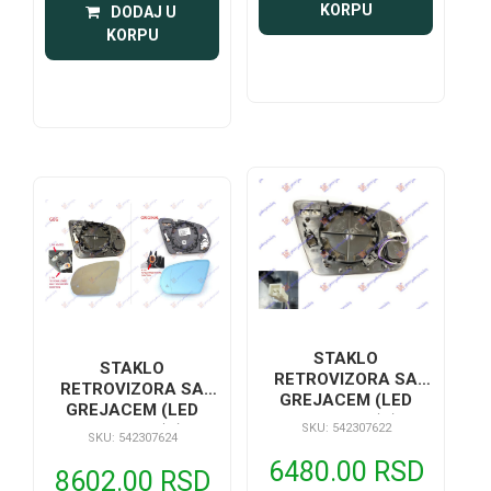
KORPU
 DODAJ U 
KORPU
STAKLO
STAKLO
RETROVIZORA SA
RETROVIZORA SA
GREJACEM (LED
GREJACEM (LED
MRTAV UGAO) (2+2
SKU: 542307622
MRTAV UGAO) (BEZ
SKU: 542307624
PIN) (ASFERICNO)
SAMOZATAMNJIVANJA)
6480.00 RSD
(2+2 PIN)
8602.00 RSD