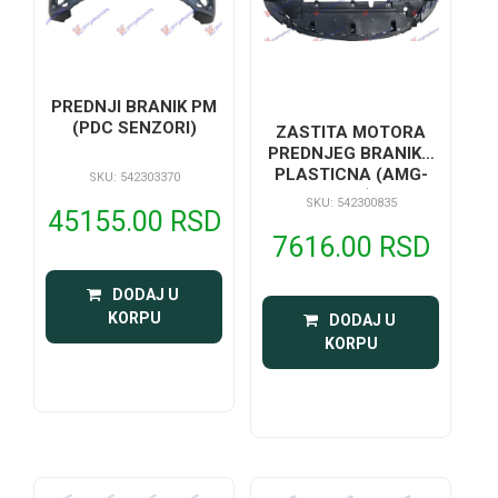
PREDNJI BRANIK PM
(PDC SENZORI)
ZASTITA MOTORA
PREDNJEG BRANIKA
PLASTICNA (AMG-
SKU: 542303370
LINE)
SKU: 542300835
45155.00 RSD
7616.00 RSD
 DODAJ U 
KORPU
 DODAJ U 
KORPU