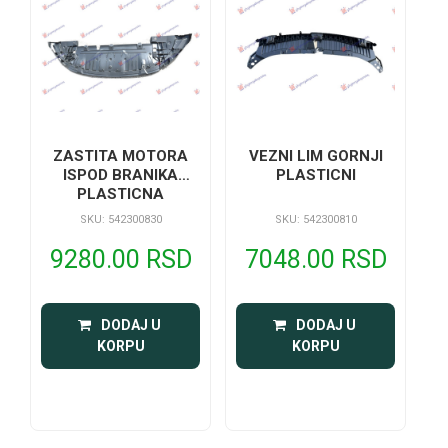
ZASTITA MOTORA
VEZNI LIM GORNJI
ISPOD BRANIKA
PLASTICNI
PLASTICNA
SKU: 542300830
SKU: 542300810
9280.00 RSD
7048.00 RSD
 DODAJ U 
 DODAJ U 
KORPU
KORPU