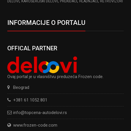
,
,
,
,
DELOVI
KAROSERIJSKI DELOVI
PREKIDACI
HLADNJACI
RETROVIZORI
INFORMACIJE O PORTALU
OFFICAL PARTNER
Ovaj portal je u vlasništvu preduzeća Frozen code.
Beograd
+381 61 1052 801
info@topcena-autodelovi.rs
www.frozen-code.com