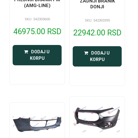
ZADNJI BRANIK
(AMG-LINE)
DONJI
SKU: 542303600
SKU: 542303395
46975.00 RSD
22942.00 RSD
 DODAJ U 
 DODAJ U 
KORPU
KORPU