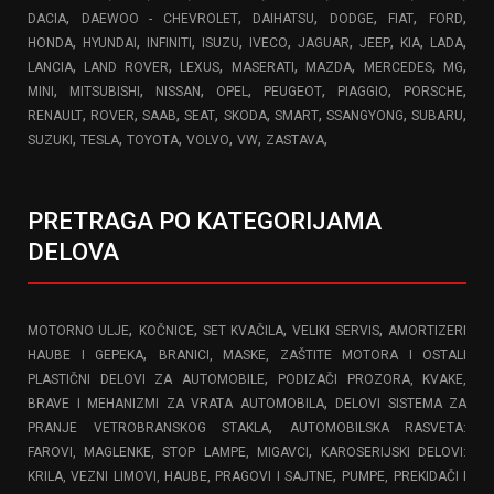
,
,
,
,
,
,
DACIA
DAEWOO - CHEVROLET
DAIHATSU
DODGE
FIAT
FORD
,
,
,
,
,
,
,
,
,
HONDA
HYUNDAI
INFINITI
ISUZU
IVECO
JAGUAR
JEEP
KIA
LADA
,
,
,
,
,
,
,
LANCIA
LAND ROVER
LEXUS
MASERATI
MAZDA
MERCEDES
MG
,
,
,
,
,
,
,
MINI
MITSUBISHI
NISSAN
OPEL
PEUGEOT
PIAGGIO
PORSCHE
,
,
,
,
,
,
,
,
RENAULT
ROVER
SAAB
SEAT
SKODA
SMART
SSANGYONG
SUBARU
,
,
,
,
,
,
SUZUKI
TESLA
TOYOTA
VOLVO
VW
ZASTAVA
PRETRAGA PO KATEGORIJAMA
DELOVA
,
,
,
,
MOTORNO ULJE
KOČNICE
SET KVAČILA
VELIKI SERVIS
AMORTIZERI
,
HAUBE I GEPEKA
BRANICI, MASKE, ZAŠTITE MOTORA I OSTALI
,
PLASTIČNI DELOVI ZA AUTOMOBILE
PODIZAČI PROZORA, KVAKE,
,
BRAVE I MEHANIZMI ZA VRATA AUTOMOBILA
DELOVI SISTEMA ZA
,
PRANJE VETROBRANSKOG STAKLA
AUTOMOBILSKA RASVETA:
,
FAROVI, MAGLENKE, STOP LAMPE, MIGAVCI
KAROSERIJSKI DELOVI:
,
KRILA, VEZNI LIMOVI, HAUBE, PRAGOVI I SAJTNE
PUMPE, PREKIDAČI I