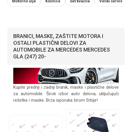
Motorno ulje
Kočnice
Set kvačila
Veliki servis
BRANICI, MASKE, ZAŠTITE MOTORA I
OSTALI PLASTIČNI DELOVI ZA
AUTOMOBILE ZA MERCEDES MERCEDES
GLA (247) 20-
Kupite prednji i zadnji branik, maske i plastične delove
za automobile. Širok izbor auto delova, uključujući
rešetke i maske. Brza isporuka širom Srbije!