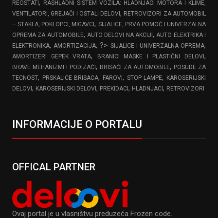
,
REOSTATI
RASHLADNI SISTEM VOZILA: HLADNJACI MOTORA I KLIME,
,
VENTILATORI, GREJAČI I OSTALI DELOVI
RETROVIZORI ZA AUTOMOBIL
,
– STAKLA, POKLOPCI, MIGAVCI
SIJALICE, PRVA POMOĆ I UNIVERZALNA
,
,
OPREMA ZA AUTOMOBILE
AUTO DELOVI NA AKCIJI
AUTO ELEKTRIKA I
,
, ?>
,
ELEKTRONIKA
AMORTIZACIJA
SIJALICE I UNIVERZALNA OPREMA
,
,
AMORTIZERI GEPEK VRATA
BRANICI MASKE I PLASTIČNI DELOVI
,
,
BRAVE MEHANIZMI I PODIZAČI
BRISAČI ZA AUTOMOBILE
POSUDE ZA
,
,
,
,
TECNOST
PRSKALICE BRISACA
FAROVI
STOP LAMPE
KAROSERIJSKI
,
,
,
,
DELOVI
KAROSERIJSKI DELOVI
PREKIDACI
HLADNJACI
RETROVIZORI
INFORMACIJE O PORTALU
OFFICAL PARTNER
Ovaj portal je u vlasništvu preduzeća Frozen code.