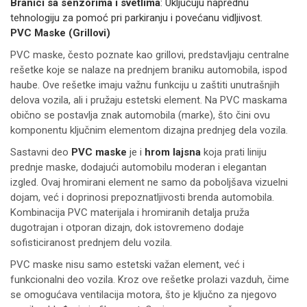
Branici sa senzorima i svetlima
: Uključuju naprednu
tehnologiju za pomoć pri parkiranju i povećanu vidljivost.
PVC Maske (Grillovi)
PVC maske, često poznate kao grillovi, predstavljaju centralne
rešetke koje se nalaze na prednjem braniku automobila, ispod
haube. Ove rešetke imaju važnu funkciju u zaštiti unutrašnjih
delova vozila, ali i pružaju estetski element. Na PVC maskama
obično se postavlja znak automobila (marke), što čini ovu
komponentu ključnim elementom dizajna prednjeg dela vozila.
Sastavni deo
PVC maske
je i
hrom lajsna
koja prati liniju
prednje maske, dodajući automobilu moderan i elegantan
izgled. Ovaj hromirani element ne samo da poboljšava vizuelni
dojam, već i doprinosi prepoznatljivosti brenda automobila.
Kombinacija PVC materijala i hromiranih detalja pruža
dugotrajan i otporan dizajn, dok istovremeno dodaje
sofisticiranost prednjem delu vozila.
PVC maske nisu samo estetski važan element, već i
funkcionalni deo vozila. Kroz ove rešetke prolazi vazduh, čime
se omogućava ventilacija motora, što je ključno za njegovo