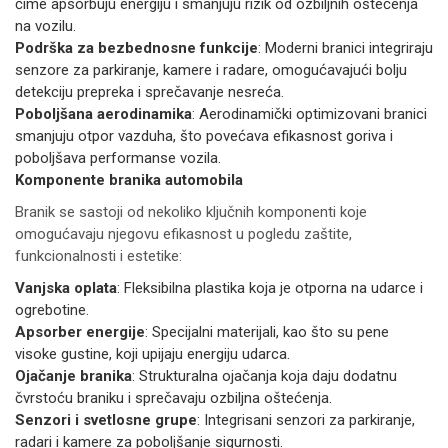
čime apsorbuju energiju i smanjuju rizik od ozbiljnih oštećenja
na vozilu.
Podrška za bezbednosne funkcije
: Moderni branici integriraju
senzore za parkiranje, kamere i radare, omogućavajući bolju
detekciju prepreka i sprečavanje nesreća.
Poboljšana aerodinamika
: Aerodinamički optimizovani branici
smanjuju otpor vazduha, što povećava efikasnost goriva i
poboljšava performanse vozila.
Komponente branika automobila
Branik se sastoji od nekoliko ključnih komponenti koje
omogućavaju njegovu efikasnost u pogledu zaštite,
funkcionalnosti i estetike:
Vanjska oplata
: Fleksibilna plastika koja je otporna na udarce i
ogrebotine.
Apsorber energije
: Specijalni materijali, kao što su pene
visoke gustine, koji upijaju energiju udarca.
Ojačanje branika
: Strukturalna ojačanja koja daju dodatnu
čvrstoću braniku i sprečavaju ozbiljna oštećenja.
Senzori i svetlosne grupe
: Integrisani senzori za parkiranje,
radari i kamere za poboljšanje sigurnosti.