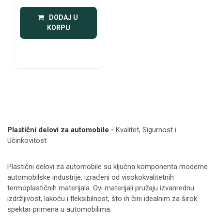
 DODAJ U 
KORPU
Plastični delovi za automobile -
Kvalitet, Sigurnost i
Učinkovitost
Plastični delovi za automobile su ključna komponenta moderne
automobilske industrije, izrađeni od visokokvalitetnih
termoplastičnih materijala. Ovi materijali pružaju izvanrednu
izdržljivost, lakoću i fleksibilnost, što ih čini idealnim za širok
spektar primena u automobilima.