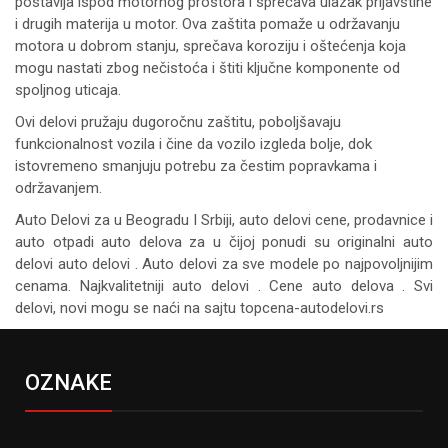
postavlja ispod motornog prostora i sprečava ulazak prljavštine
i drugih materija u motor. Ova zaštita pomaže u održavanju
motora u dobrom stanju, sprečava koroziju i oštećenja koja
mogu nastati zbog nečistoća i štiti ključne komponente od
spoljnog uticaja.
Ovi delovi pružaju dugoročnu zaštitu, poboljšavaju
funkcionalnost vozila i čine da vozilo izgleda bolje, dok
istovremeno smanjuju potrebu za čestim popravkama i
održavanjem.
Auto Delovi za
u Beogradu I Srbiji, auto delovi cene, prodavnice i
auto otpadi auto delova za u čijoj ponudi su originalni auto
delovi auto delovi . Auto delovi za sve modele po najpovoljnijim
cenama. Najkvalitetniji auto delovi . Cene auto delova . Svi
delovi, novi mogu se naći na sajtu topcena-autodelovi.rs
OZNAKE