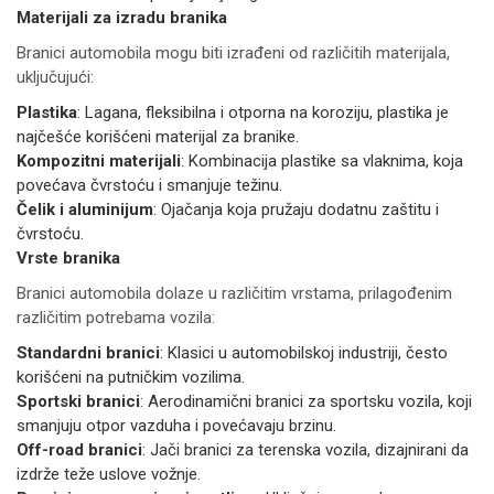
Materijali za izradu branika
Branici automobila mogu biti izrađeni od različitih materijala,
uključujući:
Plastika
: Lagana, fleksibilna i otporna na koroziju, plastika je
najčešće korišćeni materijal za branike.
Kompozitni materijali
: Kombinacija plastike sa vlaknima, koja
povećava čvrstoću i smanjuje težinu.
Čelik i aluminijum
: Ojačanja koja pružaju dodatnu zaštitu i
čvrstoću.
Vrste branika
Branici automobila dolaze u različitim vrstama, prilagođenim
različitim potrebama vozila:
Standardni branici
: Klasici u automobilskoj industriji, često
korišćeni na putničkim vozilima.
Sportski branici
: Aerodinamični branici za sportsku vozila, koji
smanjuju otpor vazduha i povećavaju brzinu.
Off-road branici
: Jači branici za terenska vozila, dizajnirani da
izdrže teže uslove vožnje.