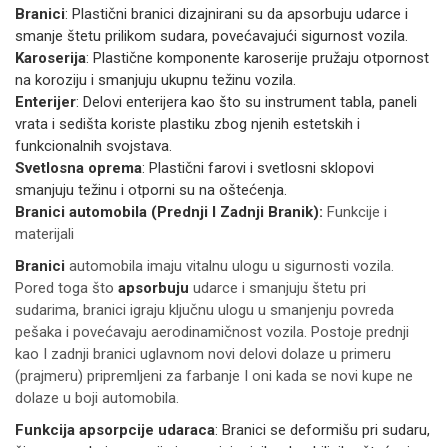
Branici
: Plastični branici dizajnirani su da apsorbuju udarce i
smanje štetu prilikom sudara, povećavajući sigurnost vozila.
Karoserija
: Plastične komponente karoserije pružaju otpornost
na koroziju i smanjuju ukupnu težinu vozila.
Enterijer
: Delovi enterijera kao što su instrument tabla, paneli
vrata i sedišta koriste plastiku zbog njenih estetskih i
funkcionalnih svojstava.
Svetlosna oprema
: Plastični farovi i svetlosni sklopovi
smanjuju težinu i otporni su na oštećenja.
Branici automobila (Prednji I Zadnji Branik):
Funkcije i
materijali
Branici
automobila imaju vitalnu ulogu u sigurnosti vozila.
Pored toga što
apsorbuju
udarce i smanjuju štetu pri
sudarima, branici igraju ključnu ulogu u smanjenju povreda
pešaka i povećavaju aerodinamičnost vozila. Postoje prednji
kao I zadnji branici uglavnom novi delovi dolaze u primeru
(prajmeru) pripremljeni za farbanje I oni kada se novi kupe ne
dolaze u boji automobila.
Funkcija apsorpcije udaraca
: Branici se deformišu pri sudaru,