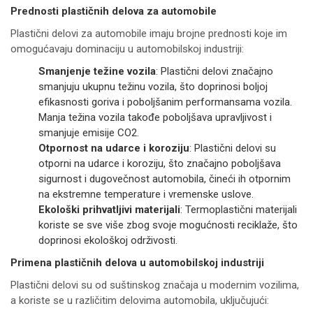
Prednosti plastičnih delova za automobile
Plastični delovi za automobile imaju brojne prednosti koje im
omogućavaju dominaciju u automobilskoj industriji:
Smanjenje težine vozila
: Plastični delovi značajno
smanjuju ukupnu težinu vozila, što doprinosi boljoj
efikasnosti goriva i poboljšanim performansama vozila.
Manja težina vozila takođe poboljšava upravljivost i
smanjuje emisije CO2.
Otpornost na udarce i koroziju
: Plastični delovi su
otporni na udarce i koroziju, što značajno poboljšava
sigurnost i dugovečnost automobila, čineći ih otpornim
na ekstremne temperature i vremenske uslove.
Ekološki prihvatljivi materijali
: Termoplastični materijali
koriste se sve više zbog svoje mogućnosti reciklaže, što
doprinosi ekološkoj održivosti.
Primena plastičnih delova u automobilskoj industriji
Plastični delovi su od suštinskog značaja u modernim vozilima,
a koriste se u različitim delovima automobila, uključujući: