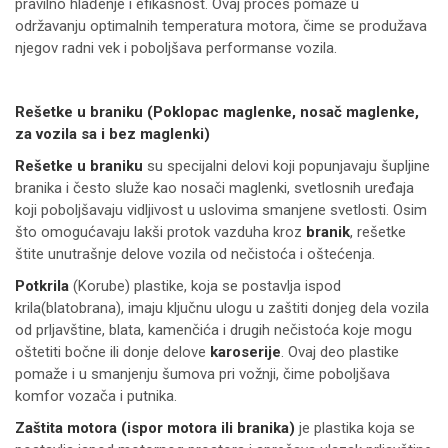
pravilno hlađenje i efikasnost. Ovaj proces pomaže u
održavanju optimalnih temperatura motora, čime se produžava
njegov radni vek i poboljšava performanse vozila.
Rešetke u braniku (Poklopac maglenke, nosač maglenke,
za vozila sa i bez maglenki)
Rešetke u braniku
su specijalni delovi koji popunjavaju šupljine
branika i često služe kao nosači maglenki, svetlosnih uređaja
koji poboljšavaju vidljivost u uslovima smanjene svetlosti. Osim
što omogućavaju lakši protok vazduha kroz
branik
, rešetke
štite unutrašnje delove vozila od nečistoća i oštećenja.
Potkrila
(Korube) plastike, koja se postavlja ispod
krila(blatobrana), imaju ključnu ulogu u zaštiti donjeg dela vozila
od prljavštine, blata, kamenčića i drugih nečistoća koje mogu
oštetiti bočne ili donje delove
karoserije
. Ovaj deo plastike
pomaže i u smanjenju šumova pri vožnji, čime poboljšava
komfor vozača i putnika.
Zaštita motora (ispor motora ili branika)
je plastika koja se