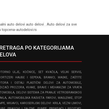
nalni auto delovi auto delovi . Auto delovi za sve
tu topcena-autodelovi.rs
RETRAGA PO KATEGORIJAMA
ELOVA
,
,
,
,
TORNO ULJE
KOČNICE
SET KVAČILA
VELIKI SERVIS
,
ORTIZERI HAUBE I GEPEKA
BRANICI, MASKE, ZAŠTITE
,
TORA I OSTALI PLASTIČNI DELOVI ZA AUTOMOBILE
DIZAČI PROZORA, KVAKE, BRAVE I MEHANIZMI ZA VRATA
,
TOMOBILA
DELOVI SISTEMA ZA PRANJE VETROBRANSKOG
,
AKLA
AUTOMOBILSKA RASVETA: FAROVI, MAGLENKE, STOP
,
MPE, MIGAVCI
KAROSERIJSKI DELOVI: KRILA, VEZNI LIMOVI,
,
,
UBE, PRAGOVI I SAJTNE
PUMPE, PREKIDAČI I REOSTATI