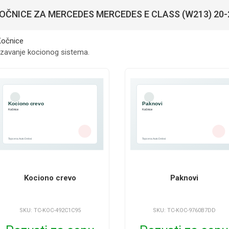
OČNICE ZA MERCEDES MERCEDES E CLASS (W213) 20-
zavanje kocionog sistema.
Kociono crevo
Paknovi
SKU: TC-KOC-492C1C95
SKU: TC-KOC-9760B7DD