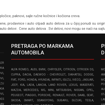
pločice, paknovi, sajle ručne kočnice i kočiona creva.
cene, prodavnice i auto otpadi auto delova za u čijoj ponudi su origi
auto delovi . Cene auto delova . Svi delovi, novi mogu se naći na saj
PRETRAGA PO MARKAMA
P
AUTOMOBILA
D
LER
PRA
,
,
,
,
,
,
ALFA ROMEO
AUDI
BMW
CHRYSLER
CITROEN
CITROEN DS
MO
,
VI
,
,
,
,
,
CUPRA
DACIA
DAEWOO - CHEVROLET
DAIHATSU
DODGE
AM
,
OVI
,
,
,
,
,
,
,
,
FIAT
FORD
HONDA
HYUNDAI
INFINITI
ISUZU
IVECO
JAGUAR
MO
UZU
,
,
,
,
,
,
,
PO
JEEP
KIA
LADA
LANCIA
LAND ROVER
LEXUS
MASERATI
KIA
AU
,
,
,
,
,
,
,
MAZDA
MERCEDES
MG
MINI
MITSUBISHI
NISSAN
OPEL
,
OVI
ST
,
,
,
,
,
,
,
PEUGEOT
PIAGGIO
PORSCHE
RENAULT
ROVER
SAAB
SEAT
DES
LA
,
,
,
,
,
,
SKODA
SMART
SSANGYONG
SUBARU
SUZUKI
TESLA
SAN
HA