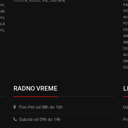
,
,
,
,
TOYOTA
VOLVO
VW
ZASTAVA
,
RA
OVI
VE
AAB
,
AU
VI
PO
SLA
,
DE
VI
AM
AM
DE
AU
FA
DE
RADNO VREME
L
Pon-Pet od 08h do 16h
Us
Subota od 09h do 14h
Pr