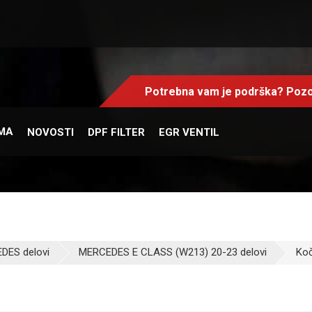
Potrebna vam je podrška? Pozo
MA
NOVOSTI
DPF FILTER
EGR VENTIL
DES delovi
MERCEDES E CLASS (W213) 20-23 delovi
Koč