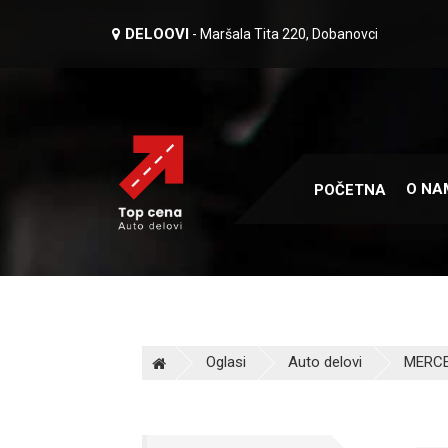
DELOOVI
- Maršala Tita 220, Dobanovci
O NA
POČETNA
Oglasi
Auto delovi
MERCE