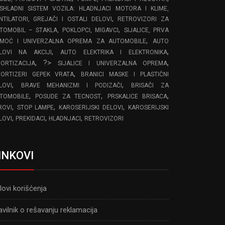
SHLADNI SISTEM VOZILA: HLADNJACI MOTORA I KLIME,
,
NTILATORI, GREJAČI I OSTALI DELOVI
RETROVIZORI ZA
,
TOMOBIL – STAKLA, POKLOPCI, MIGAVCI
SIJALICE, PRVA
,
MOĆ I UNIVERZALNA OPREMA ZA AUTOMOBILE
AUTO
,
,
LOVI NA AKCIJI
AUTO ELEKTRIKA I ELEKTRONIKA
, ?>
,
ORTIZACIJA
SIJALICE I UNIVERZALNA OPREMA
,
ORTIZERI GEPEK VRATA
BRANICI MASKE I PLASTIČNI
,
,
LOVI
BRAVE MEHANIZMI I PODIZAČI
BRISAČI ZA
,
,
,
TOMOBILE
POSUDE ZA TECNOST
PRSKALICE BRISACA
,
,
,
ROVI
STOP LAMPE
KAROSERIJSKI DELOVI
KAROSERIJSKI
,
,
,
LOVI
PREKIDACI
HLADNJACI
RETROVIZORI
INKOVI
lovi korišćenja
avilnik o rešavanju reklamacija