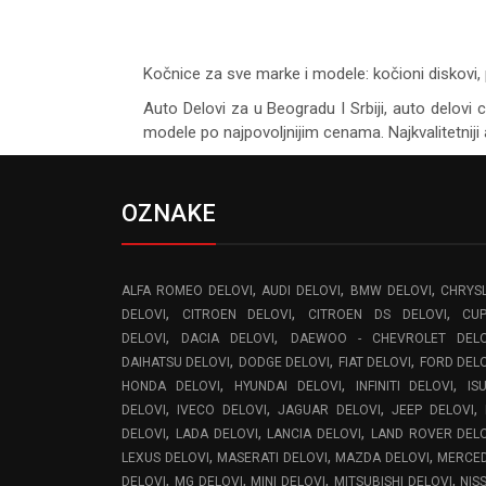
Kočnice za sve marke i modele: kočioni diskovi, 
Auto Delovi za
u Beogradu I Srbiji, auto delovi 
modele po najpovoljnijim cenama. Najkvalitetniji 
OZNAKE
,
,
,
ALFA ROMEO DELOVI
AUDI DELOVI
BMW DELOVI
CHRYS
,
,
,
DELOVI
CITROEN DELOVI
CITROEN DS DELOVI
CU
,
,
DELOVI
DACIA DELOVI
DAEWOO - CHEVROLET DELO
,
,
,
DAIHATSU DELOVI
DODGE DELOVI
FIAT DELOVI
FORD DEL
,
,
,
HONDA DELOVI
HYUNDAI DELOVI
INFINITI DELOVI
IS
,
,
,
,
DELOVI
IVECO DELOVI
JAGUAR DELOVI
JEEP DELOVI
,
,
,
DELOVI
LADA DELOVI
LANCIA DELOVI
LAND ROVER DEL
,
,
,
LEXUS DELOVI
MASERATI DELOVI
MAZDA DELOVI
MERCE
,
,
,
,
DELOVI
MG DELOVI
MINI DELOVI
MITSUBISHI DELOVI
NIS