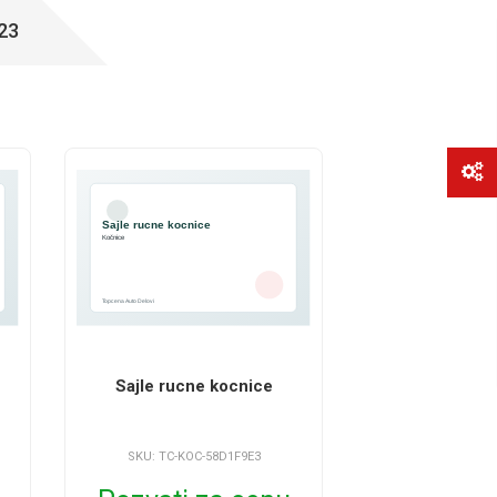
23
Sajle rucne kocnice
SKU: TC-KOC-58D1F9E3