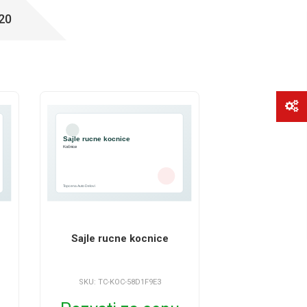
20
Sajle rucne kocnice
SKU: TC-KOC-58D1F9E3