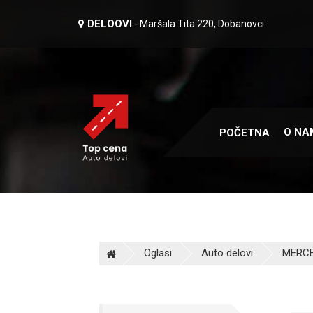
DELOOVI
- Maršala Tita 220, Dobanovci
O NA
POČETNA
Oglasi
Auto delovi
MERCE