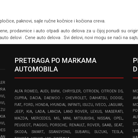
pločice, paknovi, sajle ručne kočnice i kočiona creva.
cene, prodavnice i auto otpadi auto delova za u čijoj ponudi su origi
auto delovi . Cene auto delova . Svi delovi, novi mogu se naći na saj
PRETRAGA PO MARKAMA
P
AUTOMOBILA
D
LER
PRA
,
,
,
,
,
,
ALFA ROMEO
AUDI
BMW
CHRYSLER
CITROEN
CITROEN DS
MO
,
VI
,
,
,
,
,
CUPRA
DACIA
DAEWOO - CHEVROLET
DAIHATSU
DODGE
AM
,
OVI
,
,
,
,
,
,
,
,
FIAT
FORD
HONDA
HYUNDAI
INFINITI
ISUZU
IVECO
JAGUAR
MO
UZU
,
,
,
,
,
,
,
PO
JEEP
KIA
LADA
LANCIA
LAND ROVER
LEXUS
MASERATI
KIA
AU
,
,
,
,
,
,
,
MAZDA
MERCEDES
MG
MINI
MITSUBISHI
NISSAN
OPEL
,
OVI
ST
,
,
,
,
,
,
,
PEUGEOT
PIAGGIO
PORSCHE
RENAULT
ROVER
SAAB
SEAT
DES
LA
,
,
,
,
,
,
SKODA
SMART
SSANGYONG
SUBARU
SUZUKI
TESLA
SAN
HA