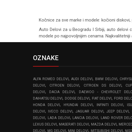
Kočnice za sve marke i modele: kočioni diskovi, 
Auto Delovi za
u Beogradu I Srbiji, auto delovi 
modele po najpovoljnijim cenama. Najkvalitetniji 
OZNAKE
,
,
,
ALFA ROMEO DELOVI
AUDI DELOVI
BMW DELOVI
CHRYS
,
,
,
DELOVI
CITROEN DELOVI
CITROEN DS DELOVI
CU
,
,
DELOVI
DACIA DELOVI
DAEWOO - CHEVROLET DELO
,
,
,
DAIHATSU DELOVI
DODGE DELOVI
FIAT DELOVI
FORD DEL
,
,
,
HONDA DELOVI
HYUNDAI DELOVI
INFINITI DELOVI
IS
,
,
,
,
DELOVI
IVECO DELOVI
JAGUAR DELOVI
JEEP DELOVI
,
,
,
DELOVI
LADA DELOVI
LANCIA DELOVI
LAND ROVER DEL
,
,
,
LEXUS DELOVI
MASERATI DELOVI
MAZDA DELOVI
MERCE
,
,
,
,
DELOVI
MG DELOVI
MINI DELOVI
MITSUBISHI DELOVI
NIS