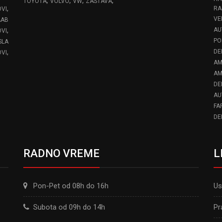
,
,
,
,
TOYOTA
VOLVO
VW
ZASTAVA
,
RA
OVI
VE
AAB
,
AU
VI
PO
SLA
,
DE
VI
AM
AM
DE
AU
FA
DE
RADNO VREME
L
Pon-Pet od 08h do 16h
Us
Subota od 09h do 14h
Pr