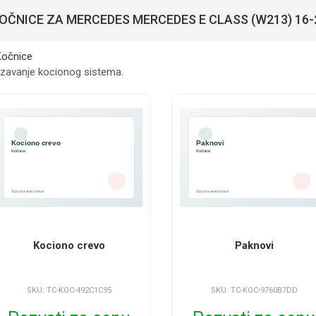
OČNICE ZA MERCEDES MERCEDES E CLASS (W213) 16-
zavanje kocionog sistema.
Kociono crevo
Paknovi
SKU: TC-KOC-492C1C95
SKU: TC-KOC-9760B7DD