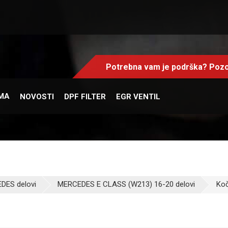
Potrebna vam je podrška? Pozo
MA
NOVOSTI
DPF FILTER
EGR VENTIL
DES delovi
MERCEDES E CLASS (W213) 16-20 delovi
Koč