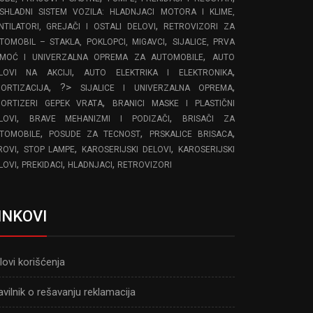
SHLADNI SISTEM VOZILA: HLADNJACI MOTORA I KLIME,
,
NTILATORI, GREJAČI I OSTALI DELOVI
RETROVIZORI ZA
,
TOMOBIL – STAKLA, POKLOPCI, MIGAVCI
SIJALICE, PRVA
,
MOĆ I UNIVERZALNA OPREMA ZA AUTOMOBILE
AUTO
,
,
LOVI NA AKCIJI
AUTO ELEKTRIKA I ELEKTRONIKA
, ?>
,
ORTIZACIJA
SIJALICE I UNIVERZALNA OPREMA
,
ORTIZERI GEPEK VRATA
BRANICI MASKE I PLASTIČNI
,
,
LOVI
BRAVE MEHANIZMI I PODIZAČI
BRISAČI ZA
,
,
,
TOMOBILE
POSUDE ZA TECNOST
PRSKALICE BRISACA
,
,
,
ROVI
STOP LAMPE
KAROSERIJSKI DELOVI
KAROSERIJSKI
,
,
,
LOVI
PREKIDACI
HLADNJACI
RETROVIZORI
INKOVI
lovi korišćenja
avilnik o rešavanju reklamacija