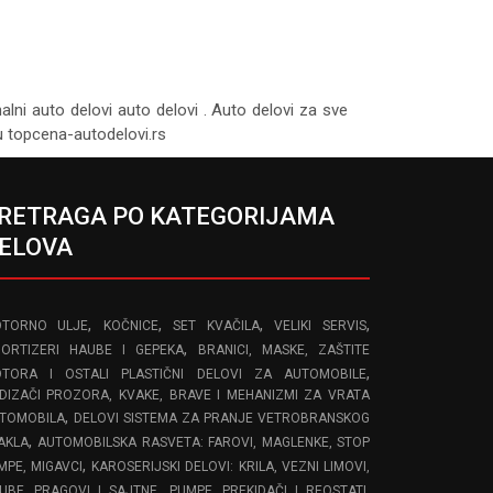
nalni auto delovi auto delovi . Auto delovi za sve
tu topcena-autodelovi.rs
RETRAGA PO KATEGORIJAMA
ELOVA
,
,
,
,
TORNO ULJE
KOČNICE
SET KVAČILA
VELIKI SERVIS
,
ORTIZERI HAUBE I GEPEKA
BRANICI, MASKE, ZAŠTITE
,
TORA I OSTALI PLASTIČNI DELOVI ZA AUTOMOBILE
DIZAČI PROZORA, KVAKE, BRAVE I MEHANIZMI ZA VRATA
,
TOMOBILA
DELOVI SISTEMA ZA PRANJE VETROBRANSKOG
,
AKLA
AUTOMOBILSKA RASVETA: FAROVI, MAGLENKE, STOP
,
MPE, MIGAVCI
KAROSERIJSKI DELOVI: KRILA, VEZNI LIMOVI,
,
,
UBE, PRAGOVI I SAJTNE
PUMPE, PREKIDAČI I REOSTATI