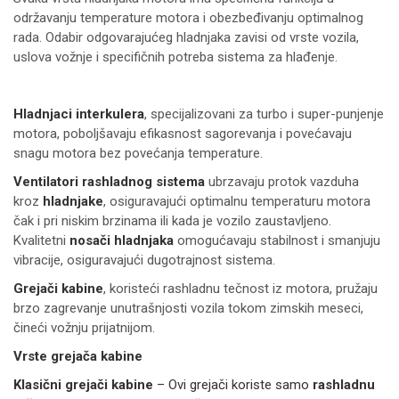
održavanju temperature motora i obezbeđivanju optimalnog
rada. Odabir odgovarajućeg hladnjaka zavisi od vrste vozila,
uslova vožnje i specifičnih potreba sistema za hlađenje.
Hladnjaci interkulera
, specijalizovani za turbo i super-punjenje
motora, poboljšavaju efikasnost sagorevanja i povećavaju
snagu motora bez povećanja temperature.
Ventilatori rashladnog sistema
ubrzavaju protok vazduha
kroz
hladnjake
, osiguravajući optimalnu temperaturu motora
čak i pri niskim brzinama ili kada je vozilo zaustavljeno.
Kvalitetni
nosači hladnjaka
omogućavaju stabilnost i smanjuju
vibracije, osiguravajući dugotrajnost sistema.
Grejači kabine
, koristeći rashladnu tečnost iz motora, pružaju
brzo zagrevanje unutrašnjosti vozila tokom zimskih meseci,
čineći vožnju prijatnijom.
Vrste grejača kabine
Klasični grejači kabine
– Ovi grejači koriste samo
rashladnu