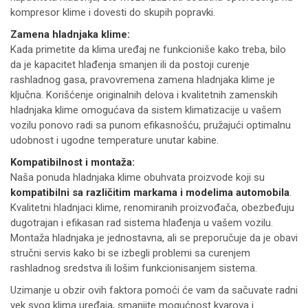
kompresor klime i dovesti do skupih popravki.
Zamena hladnjaka klime:
Kada primetite da klima uređaj ne funkcioniše kako treba, bilo
da je kapacitet hlađenja smanjen ili da postoji curenje
rashladnog gasa, pravovremena zamena hladnjaka klime je
ključna. Korišćenje originalnih delova i kvalitetnih zamenskih
hladnjaka klime omogućava da sistem klimatizacije u vašem
vozilu ponovo radi sa punom efikasnošću, pružajući optimalnu
udobnost i ugodne temperature unutar kabine.
Kompatibilnost i montaža:
Naša ponuda hladnjaka klime obuhvata proizvode koji su
kompatibilni sa različitim markama i modelima automobila
.
Kvalitetni hladnjaci klime, renomiranih proizvođača, obezbeđuju
dugotrajan i efikasan rad sistema hlađenja u vašem vozilu.
Montaža hladnjaka je jednostavna, ali se preporučuje da je obavi
stručni servis kako bi se izbegli problemi sa curenjem
rashladnog sredstva ili lošim funkcionisanjem sistema.
Uzimanje u obzir ovih faktora pomoći će vam da sačuvate radni
vek svog klima uređaja, smanjite mogućnost kvarova i