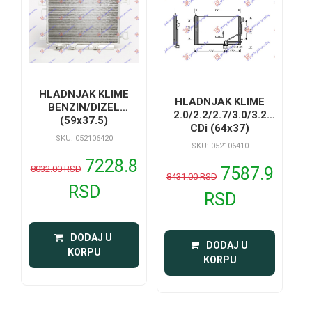
HLADNJAK KLIME
HLADNJAK KLIME
BENZIN/DIZEL
2.0/2.2/2.7/3.0/3.2
(59x37.5)
CDi (64x37)
SKU: 052106420
SKU: 052106410
7228.8
8032.00 RSD
7587.9
8431.00 RSD
RSD
RSD
 DODAJ U 
 DODAJ U 
KORPU
KORPU