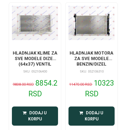
HLADNJAK KLIME ZA
HLADNJAK MOTORA
SVE MODELE DIZEL
ZA SVE MODELE
(64x37) VENTIL
BENZIN/DIZEL
12mm
(MAN/AUTO)
SKU: 052106400
SKU: 052106310
(650x410)
8854.2
10323
9838.00 RSD
11470.00 RSD
RSD
RSD
 DODAJ U 
 DODAJ U 
KORPU
KORPU