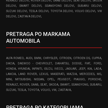
,
,
,
,
RENAULT DELOVI
ROVER DELOVI
SAAB DELOVI
SEAT DELOVI
SKODA
,
,
,
,
DELOVI
SMART DELOVI
SSANGYONG DELOVI
SUBARU DELOVI
,
,
,
,
SUZUKI DELOVI
TESLA DELOVI
TOYOTA DELOVI
VOLVO DELOVI
VW
,
,
DELOVI
ZASTAVA DELOVI
PRETRAGA PO MARKAMA
AUTOMOBILA
,
,
,
,
,
,
,
ALFA ROMEO
AUDI
BMW
CHRYSLER
CITROEN
CITROEN DS
CUPRA
,
,
,
,
,
,
DACIA
DAEWOO - CHEVROLET
DAIHATSU
DODGE
FIAT
FORD
,
,
,
,
,
,
,
,
,
HONDA
HYUNDAI
INFINITI
ISUZU
IVECO
JAGUAR
JEEP
KIA
LADA
,
,
,
,
,
,
,
LANCIA
LAND ROVER
LEXUS
MASERATI
MAZDA
MERCEDES
MG
,
,
,
,
,
,
,
MINI
MITSUBISHI
NISSAN
OPEL
PEUGEOT
PIAGGIO
PORSCHE
,
,
,
,
,
,
,
,
RENAULT
ROVER
SAAB
SEAT
SKODA
SMART
SSANGYONG
SUBARU
,
,
,
,
,
,
SUZUKI
TESLA
TOYOTA
VOLVO
VW
ZASTAVA
PRETRAGA PO KATEGORIJAMA