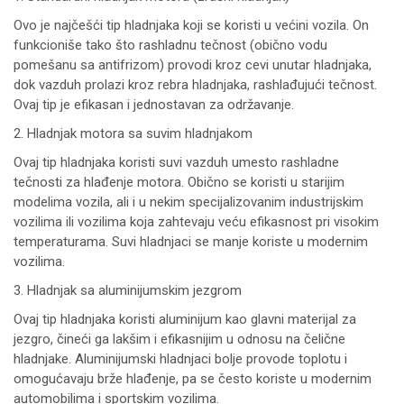
Ovo je najčešći tip hladnjaka koji se koristi u većini vozila. On
funkcioniše tako što rashladnu tečnost (obično vodu
pomešanu sa antifrizom) provodi kroz cevi unutar hladnjaka,
dok vazduh prolazi kroz rebra hladnjaka, rashlađujući tečnost.
Ovaj tip je efikasan i jednostavan za održavanje.
2. Hladnjak motora sa suvim hladnjakom
Ovaj tip hladnjaka koristi suvi vazduh umesto rashladne
tečnosti za hlađenje motora. Obično se koristi u starijim
modelima vozila, ali i u nekim specijalizovanim industrijskim
vozilima ili vozilima koja zahtevaju veću efikasnost pri visokim
temperaturama. Suvi hladnjaci se manje koriste u modernim
vozilima.
3. Hladnjak sa aluminijumskim jezgrom
Ovaj tip hladnjaka koristi aluminijum kao glavni materijal za
jezgro, čineći ga lakšim i efikasnijim u odnosu na čelične
hladnjake. Aluminijumski hladnjaci bolje provode toplotu i
omogućavaju brže hlađenje, pa se često koriste u modernim
automobilima i sportskim vozilima.