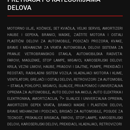
DELOVA
,
,
,
,
MOTORNO ULJE
KOČNICE
SET KVAČILA
VELIKI SERVIS
AMORTIZERI
,
HAUBE I GEPEKA
BRANICI, MASKE, ZAŠTITE MOTORA I OSTALI
,
PLASTIČNI DELOVI ZA AUTOMOBILE
PODIZAČI PROZORA, KVAKE,
,
BRAVE I MEHANIZMI ZA VRATA AUTOMOBILA
DELOVI SISTEMA ZA
,
PRANJE VETROBRANSKOG STAKLA
AUTOMOBILSKA RASVETA:
,
FAROVI, MAGLENKE, STOP LAMPE, MIGAVCI
KAROSERIJSKI DELOVI:
,
KRILA, VEZNI LIMOVI, HAUBE, PRAGOVI I SAJTNE
PUMPE, PREKIDAČI I
,
REOSTATI
RASHLADNI SISTEM VOZILA: HLADNJACI MOTORA I KLIME,
,
VENTILATORI, GREJAČI I OSTALI DELOVI
RETROVIZORI ZA AUTOMOBIL
,
– STAKLA, POKLOPCI, MIGAVCI
SIJALICE, PRVA POMOĆ I UNIVERZALNA
,
,
OPREMA ZA AUTOMOBILE
AUTO DELOVI NA AKCIJI
AUTO ELEKTRIKA I
,
, ?>
,
ELEKTRONIKA
AMORTIZACIJA
SIJALICE I UNIVERZALNA OPREMA
,
,
AMORTIZERI GEPEK VRATA
BRANICI MASKE I PLASTIČNI DELOVI
,
,
BRAVE MEHANIZMI I PODIZAČI
BRISAČI ZA AUTOMOBILE
POSUDE ZA
,
,
,
,
TECNOST
PRSKALICE BRISACA
FAROVI
STOP LAMPE
KAROSERIJSKI
,
,
,
,
DELOVI
KAROSERIJSKI DELOVI
PREKIDACI
HLADNJACI
RETROVIZORI