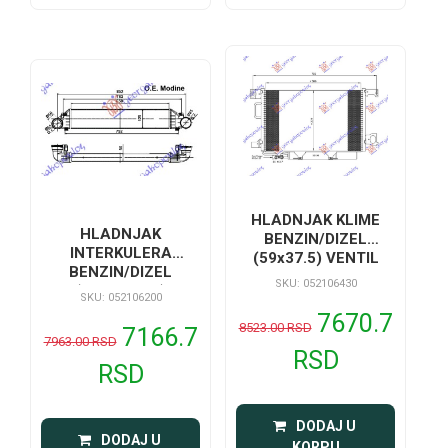
HLADNJAK KLIME
HLADNJAK
BENZIN/DIZEL
INTERKULERA
(59x37.5) VENTIL
BENZIN/DIZEL
12mm
SKU: 052106430
(65x132x55)
SKU: 052106200
7670.7
8523.00 RSD
7166.7
7963.00 RSD
RSD
RSD
 DODAJ U 
 DODAJ U 
KORPU