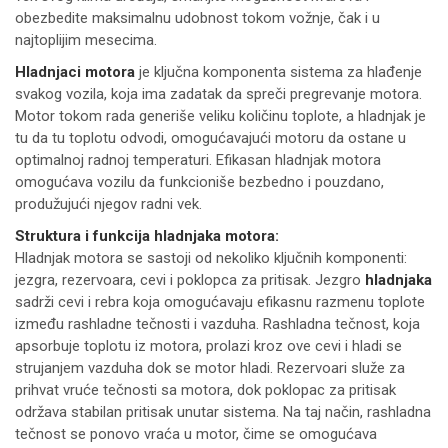
obezbedite maksimalnu udobnost tokom vožnje, čak i u
najtoplijim mesecima.
Hladnjaci motora
je ključna komponenta sistema za hlađenje
svakog vozila, koja ima zadatak da spreči pregrevanje motora.
Motor tokom rada generiše veliku količinu toplote, a hladnjak je
tu da tu toplotu odvodi, omogućavajući motoru da ostane u
optimalnoj radnoj temperaturi. Efikasan hladnjak motora
omogućava vozilu da funkcioniše bezbedno i pouzdano,
produžujući njegov radni vek.
Struktura i funkcija hladnjaka motora:
Hladnjak motora se sastoji od nekoliko ključnih komponenti:
jezgra, rezervoara, cevi i poklopca za pritisak. Jezgro
hladnjaka
sadrži cevi i rebra koja omogućavaju efikasnu razmenu toplote
između rashladne tečnosti i vazduha. Rashladna tečnost, koja
apsorbuje toplotu iz motora, prolazi kroz ove cevi i hladi se
strujanjem vazduha dok se motor hladi. Rezervoari služe za
prihvat vruće tečnosti sa motora, dok poklopac za pritisak
održava stabilan pritisak unutar sistema. Na taj način, rashladna
tečnost se ponovo vraća u motor, čime se omogućava