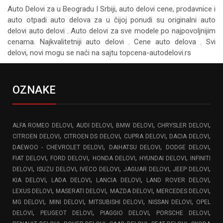
Auto Delovi za
u Beogradu I Srbiji, auto delovi cene, prodavnice i
auto otpadi auto delova za u čijoj ponudi su originalni auto
delovi auto delovi . Auto delovi za sve modele po najpovoljnijim
cenama. Najkvalitetniji auto delovi . Cene auto delova . Svi
delovi, novi mogu se naći na sajtu topcena-autodelovi.rs
OZNAKE
,
,
,
,
ALFA ROMEO DELOVI
AUDI DELOVI
BMW DELOVI
CHRYSLER DELOVI
,
,
,
,
CITROEN DELOVI
CITROEN DS DELOVI
CUPRA DELOVI
DACIA DELOVI
,
,
,
DAEWOO - CHEVROLET DELOVI
DAIHATSU DELOVI
DODGE DELOVI
,
,
,
,
FIAT DELOVI
FORD DELOVI
HONDA DELOVI
HYUNDAI DELOVI
INFINITI
,
,
,
,
,
DELOVI
ISUZU DELOVI
IVECO DELOVI
JAGUAR DELOVI
JEEP DELOVI
,
,
,
,
KIA DELOVI
LADA DELOVI
LANCIA DELOVI
LAND ROVER DELOVI
,
,
,
,
LEXUS DELOVI
MASERATI DELOVI
MAZDA DELOVI
MERCEDES DELOVI
,
,
,
,
MG DELOVI
MINI DELOVI
MITSUBISHI DELOVI
NISSAN DELOVI
OPEL
,
,
,
,
DELOVI
PEUGEOT DELOVI
PIAGGIO DELOVI
PORSCHE DELOVI