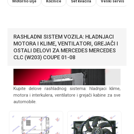
Motorno ulje
Kočnice
Set kvačila
Veliki servis
RASHLADNI SISTEM VOZILA: HLADNJACI
MOTORA I KLIME, VENTILATORI, GREJAČI I
OSTALI DELOVI ZA MERCEDES MERCEDES
CLC (W203) COUPE 01-08
Kupite delove rashladnog sistema: hladnjaci klime,
motora i interkulera, ventilatore i grejači kabine za sve
automobile.