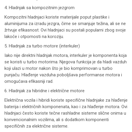
4. Hladnjak sa kompozitnim jezgrom
Kompozitni hladnjaci koriste materijale poput plastike i
aluminijuma za izradu jezgra, čime se smanjuje težina, ali se ne
žrtvuje efikasnost. Ovi hladnjaci su postali popularni zbog svoje
lakoće i otpornosti na koroziju.
5. Hladnjak za turbo motore (interkuler)
Iako nije direktni hladnjak motora, interkuler je komponenta koja
se koristi u turbo motorima. Njegova funkcija je da hladi vazduh
koji ulazi u motor nakon što je bio komprimovan u turbo
punjaču. Hlađenje vazduha poboljšava performanse motora i
omogućava efikasniji rad.
6. Hladnjak za hibridne i električne motore
Električna vozila i hibridi koriste specifične hladnjake za hlađenje
baterija i električnih komponenata, kao i za hlađenje motora. Ovi
hladnjaci često koriste tečne rashladne sisteme slične onima u
konvencionalnim vozilima, ali s dodatkom komponenti
specifičnih za električne sisteme.