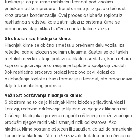
funkcija je da preuzme rashladnu tečnost pod visokim
pritiskom od kompresora i transformiše je iz gasa u tečnost
kroz proces kondenzacije. Ovaj proces oslobađa toplotu iz
rashladnog sredstva, koje zatim izlazi iz sistema, čime se
omogućava dalji ciklus hlađenja unutar kabine vozila.
Struktura i rad hladnjaka klime:
Hladnjak klime se obično smešta u prednjem delu vozila, iza
rešetke, gde je izložen spoljnim uticajima. Sastoji se od tankih
metalnih cevi kroz koje prolazi rashladno sredstvo, kao i rebara
koja omogućavaju brzo rasipanje toplote u spoljašnji vazduh.
Dok rashladno sredstvo prolazi kroz ove cevi, dolazi do
oslobađanja toplote i transformacije u tečnost, što omogućava
dalji tok rashladnog procesa.
Važnost održavanja hladnjaka klime:
S obzirom na to da je hladnjak klime izložen prljavštini, vlazi i
koroziji, redovno održavanje je ključno za njegov efikasan rad.
Čišćenje hladnjaka i provera mogućih oštećenja može značajno
produžiti njegov radni vek i smanjiti rizik od kvarova. Ako
hladnjak klime postane oštećen ili zapušen, dolazi do smanjenja
kapaciteta hlađenja, što može izazvati dodatna opterećenja na