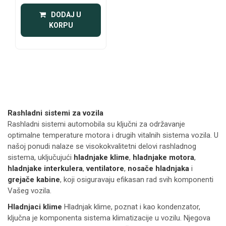
 DODAJ U 
KORPU
Rashladni sistemi za vozila
Rashladni sistemi automobila su ključni za održavanje
optimalne temperature motora i drugih vitalnih sistema vozila. U
našoj ponudi nalaze se visokokvalitetni delovi rashladnog
sistema, uključujući
hladnjake klime
,
hladnjake motora
,
hladnjake interkulera
,
ventilatore
,
nosače hladnjaka
i
grejače kabine
, koji osiguravaju efikasan rad svih komponenti
Vašeg vozila.
Hladnjaci klime
Hladnjak klime, poznat i kao kondenzator,
ključna je komponenta sistema klimatizacije u vozilu. Njegova