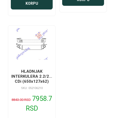
KORPU
HLADNJAK
INTERKULERA 2.2/2.7
CDi (650x127x62)
SKU: 052106210
7958.7
8843.00 RSD
RSD