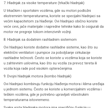
7. Hladnjak za visoke temperature (trkački hladnjak)
U trkačkim i sportskim vozilima, gde su motori podložni
ekstremnim temperaturama, koriste se specijalni hladnjaci sa
većim kapacitetom za hlađenje. Ovi hladnjaci obično koriste
veće cevi, jače materijale i napredne tehnike kako bi osigurali da
motor ne pregreje tokom intenzivnih vožnji.
8. Hladnjak sa dodatnim rashladnim sistemom
Ovi hladnjaci koriste dodatne rashladne sisteme, kao što su
električni ventilatori i pumpice za poboljšanje cirkulacije
rashladne tečnosti. Često se koriste u vozilima koja se koriste
u zahtevnim uslovima, kao što su vozila za prevoz tereta ili
vozila koja rade pod visokim opterećenjima.
9. Dvojni hladnjak motora (kombo hladnjak)
Ovi hladnjaci kombinuju funkciju hlađenja motora i klima uređaja
u jednom sistemu. Često se koriste u komercijalnim vozilima i
teškim vozilima, gde je potrebno upravljati višestrukim
temperaturama istovremeno.
Svaka vrsta hladnjaka motora ima specifičnu funkciju u