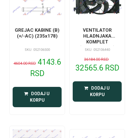
VENTILATOR
GREJAC KABINE (B)
HLADNJAKA
(+/-AC) (235x178)
KOMPLET
(BENZIN/DIZEL)
SKU: 052106440
SKU: 052106500
36184.00 RSD
4143.6
4604.00 RSD
32565.6 RSD
RSD
 DODAJ U 
 DODAJ U 
KORPU
KORPU