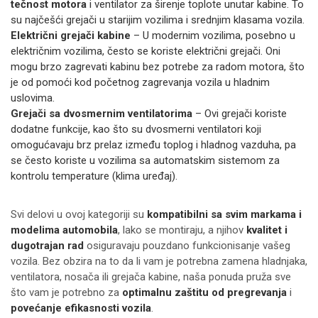
tečnost motora
i ventilator za širenje toplote unutar kabine. To
su najčešći grejači u starijim vozilima i srednjim klasama vozila.
Električni grejači kabine
– U modernim vozilima, posebno u
električnim vozilima, često se koriste električni grejači. Oni
mogu brzo zagrevati kabinu bez potrebe za radom motora, što
je od pomoći kod početnog zagrevanja vozila u hladnim
uslovima.
Grejači sa dvosmernim ventilatorima
– Ovi grejači koriste
dodatne funkcije, kao što su dvosmerni ventilatori koji
omogućavaju brz prelaz između toplog i hladnog vazduha, pa
se često koriste u vozilima sa automatskim sistemom za
kontrolu temperature (klima uređaj).
Svi delovi u ovoj kategoriji su
kompatibilni sa svim markama i
modelima automobila
, lako se montiraju, a njihov
kvalitet i
dugotrajan rad
osiguravaju pouzdano funkcionisanje vašeg
vozila. Bez obzira na to da li vam je potrebna zamena hladnjaka,
ventilatora, nosača ili grejača kabine, naša ponuda pruža sve
što vam je potrebno za
optimalnu zaštitu od pregrevanja
i
povećanje efikasnosti vozila
.