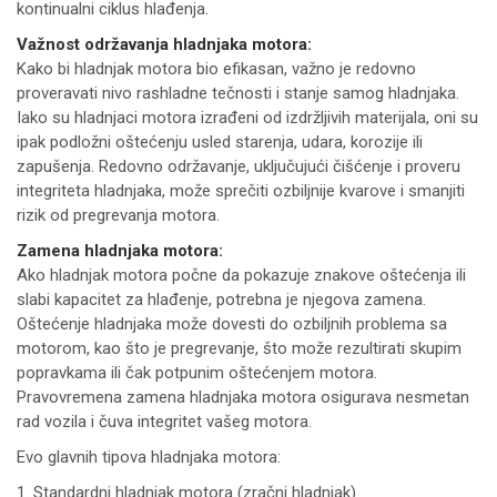
kontinualni ciklus hlađenja.
Važnost održavanja hladnjaka motora:
Kako bi hladnjak motora bio efikasan, važno je redovno
proveravati nivo rashladne tečnosti i stanje samog hladnjaka.
Iako su hladnjaci motora izrađeni od izdržljivih materijala, oni su
ipak podložni oštećenju usled starenja, udara, korozije ili
zapušenja. Redovno održavanje, uključujući čišćenje i proveru
integriteta hladnjaka, može sprečiti ozbiljnije kvarove i smanjiti
rizik od pregrevanja motora.
Zamena hladnjaka motora:
Ako hladnjak motora počne da pokazuje znakove oštećenja ili
slabi kapacitet za hlađenje, potrebna je njegova zamena.
Oštećenje hladnjaka može dovesti do ozbiljnih problema sa
motorom, kao što je pregrevanje, što može rezultirati skupim
popravkama ili čak potpunim oštećenjem motora.
Pravovremena zamena hladnjaka motora osigurava nesmetan
rad vozila i čuva integritet vašeg motora.
Evo glavnih tipova hladnjaka motora:
1. Standardni hladnjak motora (zračni hladnjak)