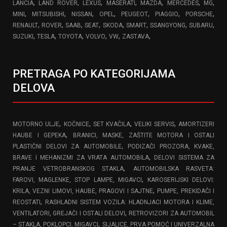
,
,
,
,
,
,
,
LANCIA
LAND ROVER
LEXUS
MASERATI
MAZDA
MERCEDES
MG
,
,
,
,
,
,
,
MINI
MITSUBISHI
NISSAN
OPEL
PEUGEOT
PIAGGIO
PORSCHE
,
,
,
,
,
,
,
,
RENAULT
ROVER
SAAB
SEAT
SKODA
SMART
SSANGYONG
SUBARU
,
,
,
,
,
,
SUZUKI
TESLA
TOYOTA
VOLVO
VW
ZASTAVA
PRETRAGA PO KATEGORIJAMA
DELOVA
,
,
,
,
MOTORNO ULJE
KOČNICE
SET KVAČILA
VELIKI SERVIS
AMORTIZERI
,
HAUBE I GEPEKA
BRANICI, MASKE, ZAŠTITE MOTORA I OSTALI
,
PLASTIČNI DELOVI ZA AUTOMOBILE
PODIZAČI PROZORA, KVAKE,
,
BRAVE I MEHANIZMI ZA VRATA AUTOMOBILA
DELOVI SISTEMA ZA
,
PRANJE VETROBRANSKOG STAKLA
AUTOMOBILSKA RASVETA:
,
FAROVI, MAGLENKE, STOP LAMPE, MIGAVCI
KAROSERIJSKI DELOVI:
,
KRILA, VEZNI LIMOVI, HAUBE, PRAGOVI I SAJTNE
PUMPE, PREKIDAČI I
,
REOSTATI
RASHLADNI SISTEM VOZILA: HLADNJACI MOTORA I KLIME,
,
VENTILATORI, GREJAČI I OSTALI DELOVI
RETROVIZORI ZA AUTOMOBIL
,
– STAKLA, POKLOPCI, MIGAVCI
SIJALICE, PRVA POMOĆ I UNIVERZALNA