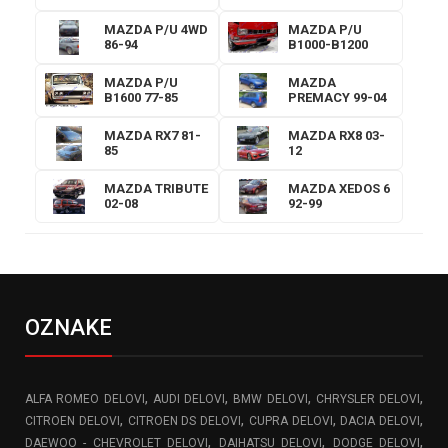
MAZDA P/U 4WD
MAZDA P/U
86-94
B1000-B1200
MAZDA P/U
MAZDA
B1600 77-85
PREMACY 99-04
MAZDA RX7 81-
MAZDA RX8 03-
85
12
MAZDA TRIBUTE
MAZDA XEDOS 6
02-08
92-99
OZNAKE
,
,
,
,
ALFA ROMEO DELOVI
AUDI DELOVI
BMW DELOVI
CHRYSLER DELOVI
,
,
,
,
CITROEN DELOVI
CITROEN DS DELOVI
CUPRA DELOVI
DACIA DELOVI
,
,
,
DAEWOO - CHEVROLET DELOVI
DAIHATSU DELOVI
DODGE DELOVI