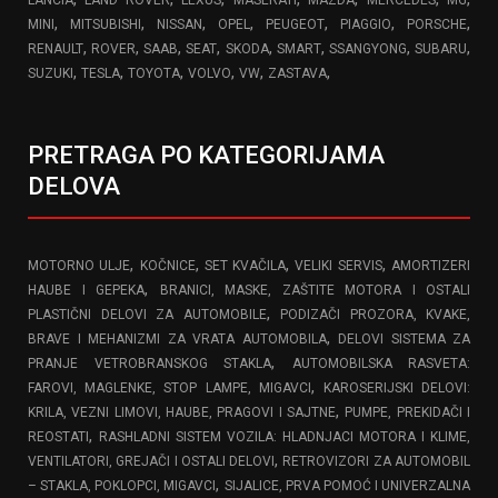
,
,
,
,
,
,
,
MINI
MITSUBISHI
NISSAN
OPEL
PEUGEOT
PIAGGIO
PORSCHE
,
,
,
,
,
,
,
,
RENAULT
ROVER
SAAB
SEAT
SKODA
SMART
SSANGYONG
SUBARU
,
,
,
,
,
,
SUZUKI
TESLA
TOYOTA
VOLVO
VW
ZASTAVA
PRETRAGA PO KATEGORIJAMA
DELOVA
,
,
,
,
MOTORNO ULJE
KOČNICE
SET KVAČILA
VELIKI SERVIS
AMORTIZERI
,
HAUBE I GEPEKA
BRANICI, MASKE, ZAŠTITE MOTORA I OSTALI
,
PLASTIČNI DELOVI ZA AUTOMOBILE
PODIZAČI PROZORA, KVAKE,
,
BRAVE I MEHANIZMI ZA VRATA AUTOMOBILA
DELOVI SISTEMA ZA
,
PRANJE VETROBRANSKOG STAKLA
AUTOMOBILSKA RASVETA:
,
FAROVI, MAGLENKE, STOP LAMPE, MIGAVCI
KAROSERIJSKI DELOVI:
,
KRILA, VEZNI LIMOVI, HAUBE, PRAGOVI I SAJTNE
PUMPE, PREKIDAČI I
,
REOSTATI
RASHLADNI SISTEM VOZILA: HLADNJACI MOTORA I KLIME,
,
VENTILATORI, GREJAČI I OSTALI DELOVI
RETROVIZORI ZA AUTOMOBIL
,
– STAKLA, POKLOPCI, MIGAVCI
SIJALICE, PRVA POMOĆ I UNIVERZALNA