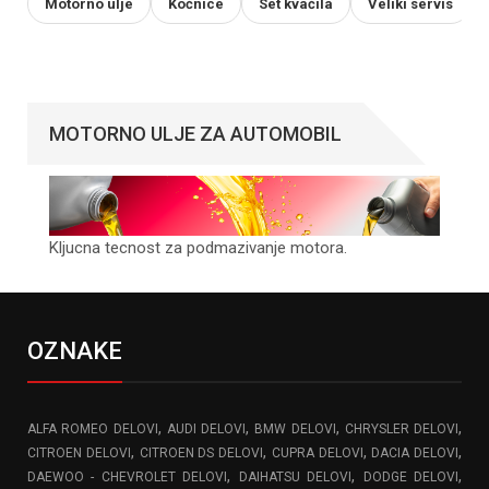
Motorno ulje
Kočnice
Set kvačila
Veliki servis
MOTORNO ULJE ZA AUTOMOBIL
Kljucna tecnost za podmazivanje motora.
OZNAKE
,
,
,
,
ALFA ROMEO DELOVI
AUDI DELOVI
BMW DELOVI
CHRYSLER DELOVI
,
,
,
,
CITROEN DELOVI
CITROEN DS DELOVI
CUPRA DELOVI
DACIA DELOVI
,
,
,
DAEWOO - CHEVROLET DELOVI
DAIHATSU DELOVI
DODGE DELOVI