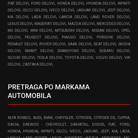
,
,
,
,
FIAT DELOVI
FORD DELOVI
HONDA DELOVI
HYUNDAI DELOVI
INFINITI
,
,
,
,
,
DELOVI
ISUZU DELOVI
IVECO DELOVI
JAGUAR DELOVI
JEEP DELOVI
,
,
,
,
KIA DELOVI
LADA DELOVI
LANCIA DELOVI
LAND ROVER DELOVI
,
,
,
,
LEXUS DELOVI
MASERATI DELOVI
MAZDA DELOVI
MERCEDES DELOVI
,
,
,
,
MG DELOVI
MINI DELOVI
MITSUBISHI DELOVI
NISSAN DELOVI
OPEL
,
,
,
,
DELOVI
PEUGEOT DELOVI
PIAGGIO DELOVI
PORSCHE DELOVI
,
,
,
,
RENAULT DELOVI
ROVER DELOVI
SAAB DELOVI
SEAT DELOVI
SKODA
,
,
,
,
DELOVI
SMART DELOVI
SSANGYONG DELOVI
SUBARU DELOVI
,
,
,
,
SUZUKI DELOVI
TESLA DELOVI
TOYOTA DELOVI
VOLVO DELOVI
VW
,
,
DELOVI
ZASTAVA DELOVI
PRETRAGA PO MARKAMA
AUTOMOBILA
,
,
,
,
,
,
,
ALFA ROMEO
AUDI
BMW
CHRYSLER
CITROEN
CITROEN DS
CUPRA
,
,
,
,
,
,
DACIA
DAEWOO - CHEVROLET
DAIHATSU
DODGE
FIAT
FORD
,
,
,
,
,
,
,
,
,
HONDA
HYUNDAI
INFINITI
ISUZU
IVECO
JAGUAR
JEEP
KIA
LADA
,
,
,
,
,
,
,
LANCIA
LAND ROVER
LEXUS
MASERATI
MAZDA
MERCEDES
MG