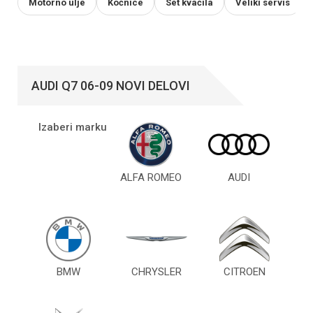
Motorno ulje
Kočnice
Set kvačila
Veliki servis
AUDI Q7 06-09 NOVI DELOVI
Izaberi marku
ALFA ROMEO
AUDI
BMW
CHRYSLER
CITROEN