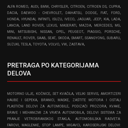
,
,
,
,
,
,
,
ALFA ROMEO
AUDI
BMW
CHRYSLER
CITROEN
CITROEN DS
CUPRA
,
,
,
,
,
,
DACIA
DAEWOO - CHEVROLET
DAIHATSU
DODGE
FIAT
FORD
,
,
,
,
,
,
,
,
,
HONDA
HYUNDAI
INFINITI
ISUZU
IVECO
JAGUAR
JEEP
KIA
LADA
,
,
,
,
,
,
,
LANCIA
LAND ROVER
LEXUS
MASERATI
MAZDA
MERCEDES
MG
,
,
,
,
,
,
,
MINI
MITSUBISHI
NISSAN
OPEL
PEUGEOT
PIAGGIO
PORSCHE
,
,
,
,
,
,
,
,
RENAULT
ROVER
SAAB
SEAT
SKODA
SMART
SSANGYONG
SUBARU
,
,
,
,
,
,
SUZUKI
TESLA
TOYOTA
VOLVO
VW
ZASTAVA
PRETRAGA PO KATEGORIJAMA
DELOVA
,
,
,
,
MOTORNO ULJE
KOČNICE
SET KVAČILA
VELIKI SERVIS
AMORTIZERI
,
HAUBE I GEPEKA
BRANICI, MASKE, ZAŠTITE MOTORA I OSTALI
,
PLASTIČNI DELOVI ZA AUTOMOBILE
PODIZAČI PROZORA, KVAKE,
,
BRAVE I MEHANIZMI ZA VRATA AUTOMOBILA
DELOVI SISTEMA ZA
,
PRANJE VETROBRANSKOG STAKLA
AUTOMOBILSKA RASVETA:
,
FAROVI, MAGLENKE, STOP LAMPE, MIGAVCI
KAROSERIJSKI DELOVI: