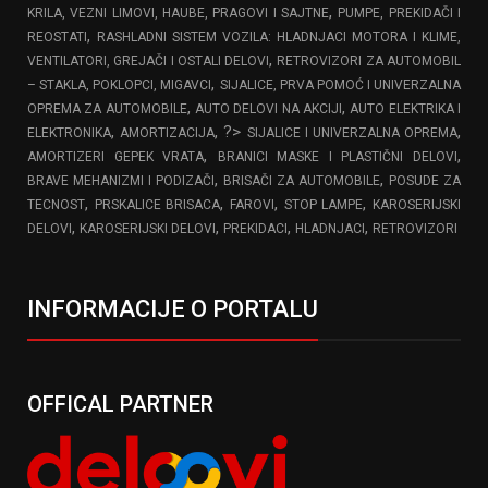
,
KRILA, VEZNI LIMOVI, HAUBE, PRAGOVI I SAJTNE
PUMPE, PREKIDAČI I
,
REOSTATI
RASHLADNI SISTEM VOZILA: HLADNJACI MOTORA I KLIME,
,
VENTILATORI, GREJAČI I OSTALI DELOVI
RETROVIZORI ZA AUTOMOBIL
,
– STAKLA, POKLOPCI, MIGAVCI
SIJALICE, PRVA POMOĆ I UNIVERZALNA
,
,
OPREMA ZA AUTOMOBILE
AUTO DELOVI NA AKCIJI
AUTO ELEKTRIKA I
,
, ?>
,
ELEKTRONIKA
AMORTIZACIJA
SIJALICE I UNIVERZALNA OPREMA
,
,
AMORTIZERI GEPEK VRATA
BRANICI MASKE I PLASTIČNI DELOVI
,
,
BRAVE MEHANIZMI I PODIZAČI
BRISAČI ZA AUTOMOBILE
POSUDE ZA
,
,
,
,
TECNOST
PRSKALICE BRISACA
FAROVI
STOP LAMPE
KAROSERIJSKI
,
,
,
,
DELOVI
KAROSERIJSKI DELOVI
PREKIDACI
HLADNJACI
RETROVIZORI
INFORMACIJE O PORTALU
OFFICAL PARTNER