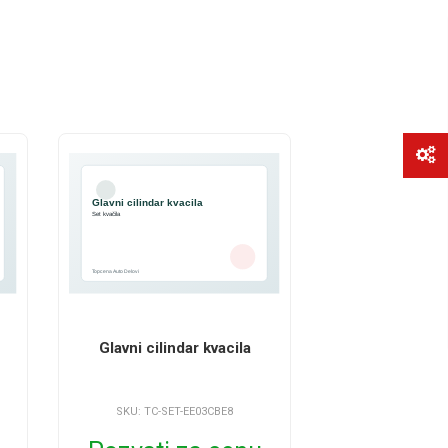
Glavni cilindar kvacila
SKU: TC-SET-EE03CBE8