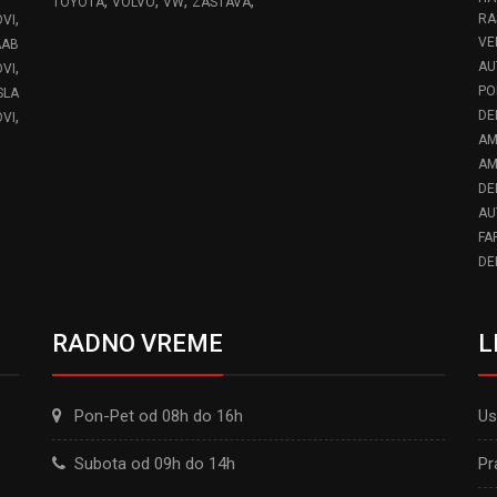
,
,
,
,
TOYOTA
VOLVO
VW
ZASTAVA
,
RA
OVI
VE
AAB
,
AU
VI
PO
SLA
,
DE
VI
AM
AM
DE
AU
FA
DE
RADNO VREME
L
Pon-Pet od 08h do 16h
Us
Subota od 09h do 14h
Pr