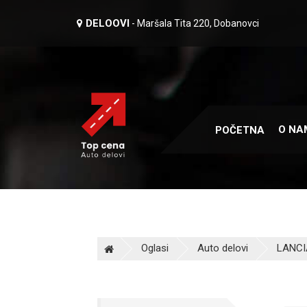
DELOOVI
- Maršala Tita 220, Dobanovci
O NA
POČETNA
Oglasi
Auto delovi
LANCIA