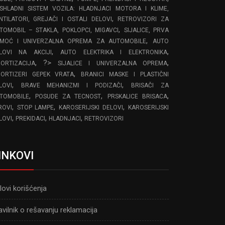
SHLADNI SISTEM VOZILA: HLADNJACI MOTORA I KLIME,
,
NTILATORI, GREJAČI I OSTALI DELOVI
RETROVIZORI ZA
,
TOMOBIL – STAKLA, POKLOPCI, MIGAVCI
SIJALICE, PRVA
,
MOĆ I UNIVERZALNA OPREMA ZA AUTOMOBILE
AUTO
,
,
LOVI NA AKCIJI
AUTO ELEKTRIKA I ELEKTRONIKA
, ?>
,
ORTIZACIJA
SIJALICE I UNIVERZALNA OPREMA
,
ORTIZERI GEPEK VRATA
BRANICI MASKE I PLASTIČNI
,
,
LOVI
BRAVE MEHANIZMI I PODIZAČI
BRISAČI ZA
,
,
,
TOMOBILE
POSUDE ZA TECNOST
PRSKALICE BRISACA
,
,
,
ROVI
STOP LAMPE
KAROSERIJSKI DELOVI
KAROSERIJSKI
,
,
,
LOVI
PREKIDACI
HLADNJACI
RETROVIZORI
INKOVI
lovi korišćenja
avilnik o rešavanju reklamacija