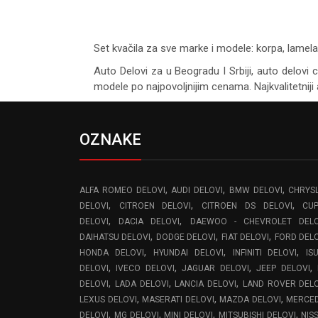
Set kvačila za sve marke i modele: korpa, lamela, g
Auto Delovi za
u Beogradu I Srbiji, auto delovi 
modele po najpovoljnijim cenama. Najkvalitetniji 
OZNAKE
,
,
,
ALFA ROMEO DELOVI
AUDI DELOVI
BMW DELOVI
CHRYS
,
,
,
DELOVI
CITROEN DELOVI
CITROEN DS DELOVI
CU
,
,
DELOVI
DACIA DELOVI
DAEWOO - CHEVROLET DELO
,
,
,
DAIHATSU DELOVI
DODGE DELOVI
FIAT DELOVI
FORD DEL
,
,
,
HONDA DELOVI
HYUNDAI DELOVI
INFINITI DELOVI
IS
,
,
,
,
DELOVI
IVECO DELOVI
JAGUAR DELOVI
JEEP DELOVI
,
,
,
DELOVI
LADA DELOVI
LANCIA DELOVI
LAND ROVER DEL
,
,
,
LEXUS DELOVI
MASERATI DELOVI
MAZDA DELOVI
MERCE
,
,
,
,
DELOVI
MG DELOVI
MINI DELOVI
MITSUBISHI DELOVI
NIS