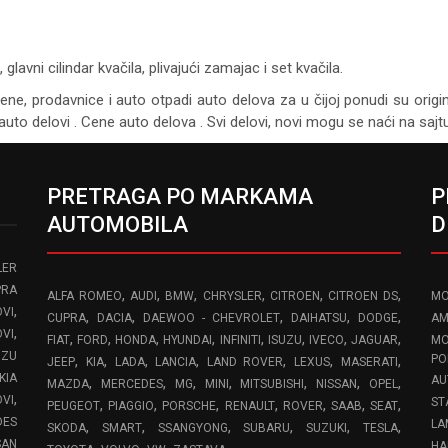
lavni cilindar kvačila, plivajući zamajac i set kvačila.
cene, prodavnice i auto otpadi auto delova za u čijoj ponudi su origi
auto delovi . Cene auto delova . Svi delovi, novi mogu se naći na saj
PRETRAGA PO MARKAMA
P
AUTOMOBILA
D
LER
PRA
,
,
,
,
,
,
ALFA ROMEO
AUDI
BMW
CHRYSLER
CITROEN
CITROEN DS
MO
,
VI
,
,
,
,
,
CUPRA
DACIA
DAEWOO - CHEVROLET
DAIHATSU
DODGE
AM
,
OVI
,
,
,
,
,
,
,
,
FIAT
FORD
HONDA
HYUNDAI
INFINITI
ISUZU
IVECO
JAGUAR
MO
UZU
,
,
,
,
,
,
,
PO
JEEP
KIA
LADA
LANCIA
LAND ROVER
LEXUS
MASERATI
KIA
AU
,
,
,
,
,
,
,
MAZDA
MERCEDES
MG
MINI
MITSUBISHI
NISSAN
OPEL
,
OVI
ST
,
,
,
,
,
,
,
PEUGEOT
PIAGGIO
PORSCHE
RENAULT
ROVER
SAAB
SEAT
DES
LA
,
,
,
,
,
,
SKODA
SMART
SSANGYONG
SUBARU
SUZUKI
TESLA
SAN
HA