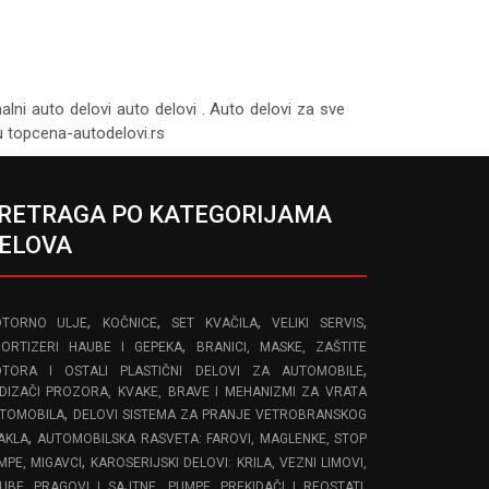
nalni auto delovi auto delovi . Auto delovi za sve
tu topcena-autodelovi.rs
RETRAGA PO KATEGORIJAMA
ELOVA
,
,
,
,
TORNO ULJE
KOČNICE
SET KVAČILA
VELIKI SERVIS
,
ORTIZERI HAUBE I GEPEKA
BRANICI, MASKE, ZAŠTITE
,
TORA I OSTALI PLASTIČNI DELOVI ZA AUTOMOBILE
DIZAČI PROZORA, KVAKE, BRAVE I MEHANIZMI ZA VRATA
,
TOMOBILA
DELOVI SISTEMA ZA PRANJE VETROBRANSKOG
,
AKLA
AUTOMOBILSKA RASVETA: FAROVI, MAGLENKE, STOP
,
MPE, MIGAVCI
KAROSERIJSKI DELOVI: KRILA, VEZNI LIMOVI,
,
,
UBE, PRAGOVI I SAJTNE
PUMPE, PREKIDAČI I REOSTATI