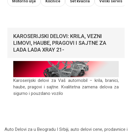
Motorno ulje
Kočnice
Set kvačila
Veliki servis
KAROSERIJSKI DELOVI: KRILA, VEZNI
LIMOVI, HAUBE, PRAGOVI I SAJTNE ZA
LADA LADA XRAY 21-
Karoserijski delovi za Vaš automobil – krila, branici,
haube, pragovi i sajtne. Kvalitetna zamena delova za
sigurno i pouzdano vozilo
Auto Delovi za
u Beogradu I Srbiji, auto delovi cene, prodavnice i