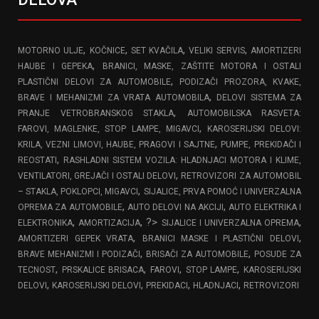
,
,
,
,
MOTORNO ULJE
KOČNICE
SET KVAČILA
VELIKI SERVIS
AMORTIZERI
,
HAUBE I GEPEKA
BRANICI, MASKE, ZAŠTITE MOTORA I OSTALI
,
PLASTIČNI DELOVI ZA AUTOMOBILE
PODIZAČI PROZORA, KVAKE,
,
BRAVE I MEHANIZMI ZA VRATA AUTOMOBILA
DELOVI SISTEMA ZA
,
PRANJE VETROBRANSKOG STAKLA
AUTOMOBILSKA RASVETA:
,
FAROVI, MAGLENKE, STOP LAMPE, MIGAVCI
KAROSERIJSKI DELOVI:
,
KRILA, VEZNI LIMOVI, HAUBE, PRAGOVI I SAJTNE
PUMPE, PREKIDAČI I
,
REOSTATI
RASHLADNI SISTEM VOZILA: HLADNJACI MOTORA I KLIME,
,
VENTILATORI, GREJAČI I OSTALI DELOVI
RETROVIZORI ZA AUTOMOBIL
,
– STAKLA, POKLOPCI, MIGAVCI
SIJALICE, PRVA POMOĆ I UNIVERZALNA
,
,
OPREMA ZA AUTOMOBILE
AUTO DELOVI NA AKCIJI
AUTO ELEKTRIKA I
,
, ?>
,
ELEKTRONIKA
AMORTIZACIJA
SIJALICE I UNIVERZALNA OPREMA
,
,
AMORTIZERI GEPEK VRATA
BRANICI MASKE I PLASTIČNI DELOVI
,
,
BRAVE MEHANIZMI I PODIZAČI
BRISAČI ZA AUTOMOBILE
POSUDE ZA
,
,
,
,
TECNOST
PRSKALICE BRISACA
FAROVI
STOP LAMPE
KAROSERIJSKI
,
,
,
,
DELOVI
KAROSERIJSKI DELOVI
PREKIDACI
HLADNJACI
RETROVIZORI