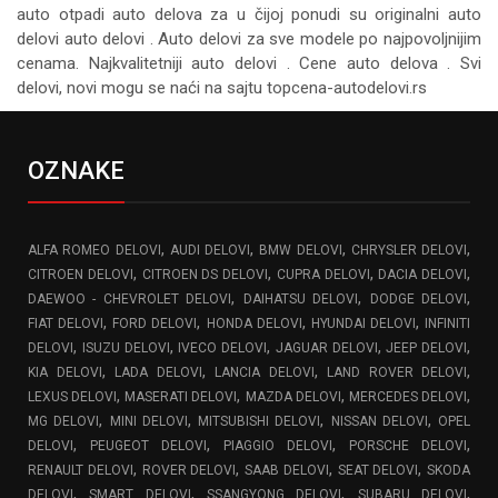
auto otpadi auto delova za u čijoj ponudi su originalni auto
delovi auto delovi . Auto delovi za sve modele po najpovoljnijim
cenama. Najkvalitetniji auto delovi . Cene auto delova . Svi
delovi, novi mogu se naći na sajtu topcena-autodelovi.rs
OZNAKE
,
,
,
,
ALFA ROMEO DELOVI
AUDI DELOVI
BMW DELOVI
CHRYSLER DELOVI
,
,
,
,
CITROEN DELOVI
CITROEN DS DELOVI
CUPRA DELOVI
DACIA DELOVI
,
,
,
DAEWOO - CHEVROLET DELOVI
DAIHATSU DELOVI
DODGE DELOVI
,
,
,
,
FIAT DELOVI
FORD DELOVI
HONDA DELOVI
HYUNDAI DELOVI
INFINITI
,
,
,
,
,
DELOVI
ISUZU DELOVI
IVECO DELOVI
JAGUAR DELOVI
JEEP DELOVI
,
,
,
,
KIA DELOVI
LADA DELOVI
LANCIA DELOVI
LAND ROVER DELOVI
,
,
,
,
LEXUS DELOVI
MASERATI DELOVI
MAZDA DELOVI
MERCEDES DELOVI
,
,
,
,
MG DELOVI
MINI DELOVI
MITSUBISHI DELOVI
NISSAN DELOVI
OPEL
,
,
,
,
DELOVI
PEUGEOT DELOVI
PIAGGIO DELOVI
PORSCHE DELOVI
,
,
,
,
RENAULT DELOVI
ROVER DELOVI
SAAB DELOVI
SEAT DELOVI
SKODA
,
,
,
,
DELOVI
SMART DELOVI
SSANGYONG DELOVI
SUBARU DELOVI