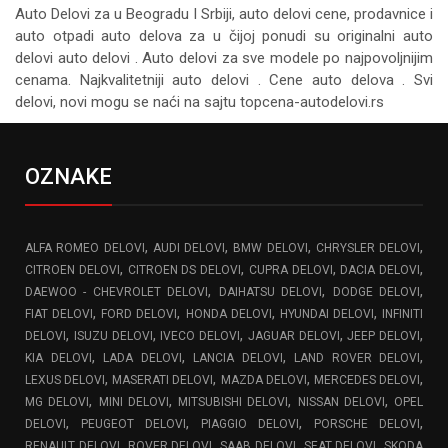
Auto Delovi za
u Beogradu I Srbiji, auto delovi cene, prodavnice i
auto otpadi auto delova za u čijoj ponudi su originalni auto
delovi auto delovi . Auto delovi za sve modele po najpovoljnijim
cenama. Najkvalitetniji auto delovi . Cene auto delova . Svi
delovi, novi mogu se naći na sajtu topcena-autodelovi.rs
OZNAKE
,
,
,
,
ALFA ROMEO DELOVI
AUDI DELOVI
BMW DELOVI
CHRYSLER DELOVI
,
,
,
,
CITROEN DELOVI
CITROEN DS DELOVI
CUPRA DELOVI
DACIA DELOVI
,
,
,
DAEWOO - CHEVROLET DELOVI
DAIHATSU DELOVI
DODGE DELOVI
,
,
,
,
FIAT DELOVI
FORD DELOVI
HONDA DELOVI
HYUNDAI DELOVI
INFINITI
,
,
,
,
,
DELOVI
ISUZU DELOVI
IVECO DELOVI
JAGUAR DELOVI
JEEP DELOVI
,
,
,
,
KIA DELOVI
LADA DELOVI
LANCIA DELOVI
LAND ROVER DELOVI
,
,
,
,
LEXUS DELOVI
MASERATI DELOVI
MAZDA DELOVI
MERCEDES DELOVI
,
,
,
,
MG DELOVI
MINI DELOVI
MITSUBISHI DELOVI
NISSAN DELOVI
OPEL
,
,
,
,
DELOVI
PEUGEOT DELOVI
PIAGGIO DELOVI
PORSCHE DELOVI
,
,
,
,
RENAULT DELOVI
ROVER DELOVI
SAAB DELOVI
SEAT DELOVI
SKODA