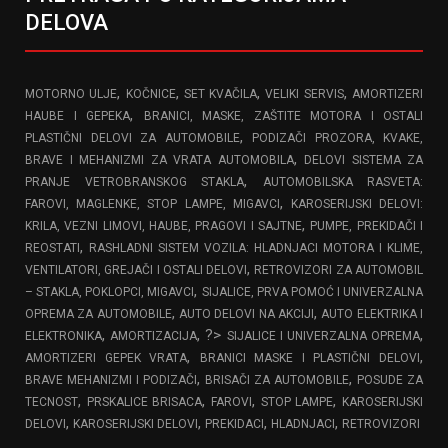
DELOVA
,
,
,
,
MOTORNO ULJE
KOČNICE
SET KVAČILA
VELIKI SERVIS
AMORTIZERI
,
HAUBE I GEPEKA
BRANICI, MASKE, ZAŠTITE MOTORA I OSTALI
,
PLASTIČNI DELOVI ZA AUTOMOBILE
PODIZAČI PROZORA, KVAKE,
,
BRAVE I MEHANIZMI ZA VRATA AUTOMOBILA
DELOVI SISTEMA ZA
,
PRANJE VETROBRANSKOG STAKLA
AUTOMOBILSKA RASVETA:
,
FAROVI, MAGLENKE, STOP LAMPE, MIGAVCI
KAROSERIJSKI DELOVI:
,
KRILA, VEZNI LIMOVI, HAUBE, PRAGOVI I SAJTNE
PUMPE, PREKIDAČI I
,
REOSTATI
RASHLADNI SISTEM VOZILA: HLADNJACI MOTORA I KLIME,
,
VENTILATORI, GREJAČI I OSTALI DELOVI
RETROVIZORI ZA AUTOMOBIL
,
– STAKLA, POKLOPCI, MIGAVCI
SIJALICE, PRVA POMOĆ I UNIVERZALNA
,
,
OPREMA ZA AUTOMOBILE
AUTO DELOVI NA AKCIJI
AUTO ELEKTRIKA I
,
, ?>
,
ELEKTRONIKA
AMORTIZACIJA
SIJALICE I UNIVERZALNA OPREMA
,
,
AMORTIZERI GEPEK VRATA
BRANICI MASKE I PLASTIČNI DELOVI
,
,
BRAVE MEHANIZMI I PODIZAČI
BRISAČI ZA AUTOMOBILE
POSUDE ZA
,
,
,
,
TECNOST
PRSKALICE BRISACA
FAROVI
STOP LAMPE
KAROSERIJSKI
,
,
,
,
DELOVI
KAROSERIJSKI DELOVI
PREKIDACI
HLADNJACI
RETROVIZORI