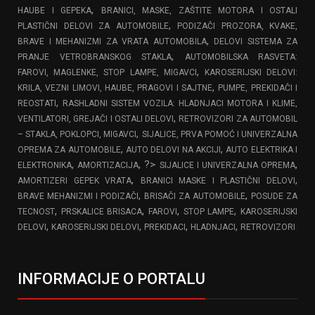
,
HAUBE I GEPEKA
BRANICI, MASKE, ZAŠTITE MOTORA I OSTALI
,
PLASTIČNI DELOVI ZA AUTOMOBILE
PODIZAČI PROZORA, KVAKE,
,
BRAVE I MEHANIZMI ZA VRATA AUTOMOBILA
DELOVI SISTEMA ZA
,
PRANJE VETROBRANSKOG STAKLA
AUTOMOBILSKA RASVETA:
,
FAROVI, MAGLENKE, STOP LAMPE, MIGAVCI
KAROSERIJSKI DELOVI:
,
KRILA, VEZNI LIMOVI, HAUBE, PRAGOVI I SAJTNE
PUMPE, PREKIDAČI I
,
REOSTATI
RASHLADNI SISTEM VOZILA: HLADNJACI MOTORA I KLIME,
,
VENTILATORI, GREJAČI I OSTALI DELOVI
RETROVIZORI ZA AUTOMOBIL
,
– STAKLA, POKLOPCI, MIGAVCI
SIJALICE, PRVA POMOĆ I UNIVERZALNA
,
,
OPREMA ZA AUTOMOBILE
AUTO DELOVI NA AKCIJI
AUTO ELEKTRIKA I
,
, ?>
,
ELEKTRONIKA
AMORTIZACIJA
SIJALICE I UNIVERZALNA OPREMA
,
,
AMORTIZERI GEPEK VRATA
BRANICI MASKE I PLASTIČNI DELOVI
,
,
BRAVE MEHANIZMI I PODIZAČI
BRISAČI ZA AUTOMOBILE
POSUDE ZA
,
,
,
,
TECNOST
PRSKALICE BRISACA
FAROVI
STOP LAMPE
KAROSERIJSKI
,
,
,
,
DELOVI
KAROSERIJSKI DELOVI
PREKIDACI
HLADNJACI
RETROVIZORI
INFORMACIJE O PORTALU