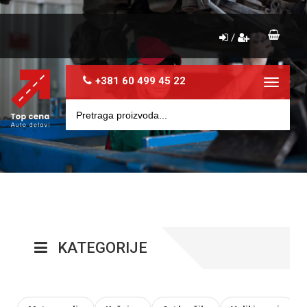
/
+381 60 499 45 22
Toggle
navigat
KATEGORIJE