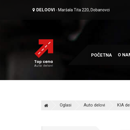
DELOOVI
- Maršala Tita 220, Dobanovci
O NA
POČETNA
Oglasi
Auto delovi
KIA de