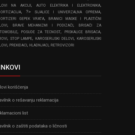
,
,
LOVI NA AKCIJI
AUTO ELEKTRIKA I ELEKTRONIKA
, ?>
,
ORTIZACIJA
SIJALICE I UNIVERZALNA OPREMA
,
ORTIZERI GEPEK VRATA
BRANICI MASKE I PLASTIČNI
,
,
LOVI
BRAVE MEHANIZMI I PODIZAČI
BRISAČI ZA
,
,
,
TOMOBILE
POSUDE ZA TECNOST
PRSKALICE BRISACA
,
,
,
ROVI
STOP LAMPE
KAROSERIJSKI DELOVI
KAROSERIJSKI
,
,
,
LOVI
PREKIDACI
HLADNJACI
RETROVIZORI
INKOVI
lovi korišćenja
avilnik o rešavanju reklamacija
klamacioni list
avilnik o zaštiti podataka o ličnosti