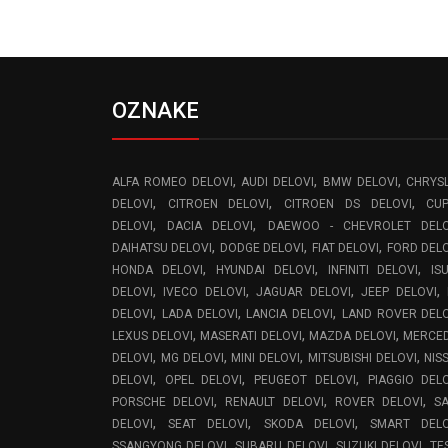
OZNAKE
,
,
,
ALFA ROMEO DELOVI
AUDI DELOVI
BMW DELOVI
CHRYS
,
,
,
DELOVI
CITROEN DELOVI
CITROEN DS DELOVI
CU
,
,
DELOVI
DACIA DELOVI
DAEWOO - CHEVROLET DELO
,
,
,
DAIHATSU DELOVI
DODGE DELOVI
FIAT DELOVI
FORD DEL
,
,
,
HONDA DELOVI
HYUNDAI DELOVI
INFINITI DELOVI
IS
,
,
,
,
DELOVI
IVECO DELOVI
JAGUAR DELOVI
JEEP DELOVI
,
,
,
DELOVI
LADA DELOVI
LANCIA DELOVI
LAND ROVER DEL
,
,
,
LEXUS DELOVI
MASERATI DELOVI
MAZDA DELOVI
MERCE
,
,
,
,
DELOVI
MG DELOVI
MINI DELOVI
MITSUBISHI DELOVI
NIS
,
,
,
DELOVI
OPEL DELOVI
PEUGEOT DELOVI
PIAGGIO DEL
,
,
,
PORSCHE DELOVI
RENAULT DELOVI
ROVER DELOVI
S
,
,
,
DELOVI
SEAT DELOVI
SKODA DELOVI
SMART DELO
,
,
,
SSANGYONG DELOVI
SUBARU DELOVI
SUZUKI DELOVI
TE