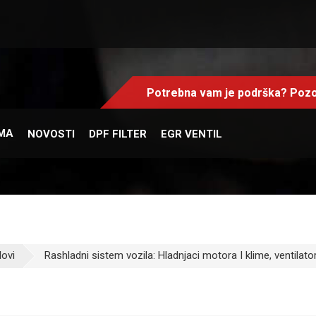
Potrebna vam je podrška? Pozo
MA
NOVOSTI
DPF FILTER
EGR VENTIL
lovi
Rashladni sistem vozila: Hladnjaci motora I klime, ventilatori,