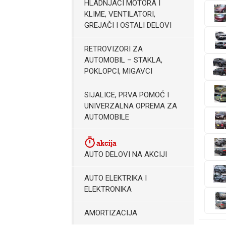
HLADNJACI MOTORA I
KLIME, VENTILATORI,
GREJAČI I OSTALI DELOVI
RETROVIZORI ZA
AUTOMOBIL – STAKLA,
POKLOPCI, MIGAVCI
SIJALICE, PRVA POMOĆ I
UNIVERZALNA OPREMA ZA
AUTOMOBILE
AUTO DELOVI NA AKCIJI
AUTO ELEKTRIKA I
ELEKTRONIKA
AMORTIZACIJA