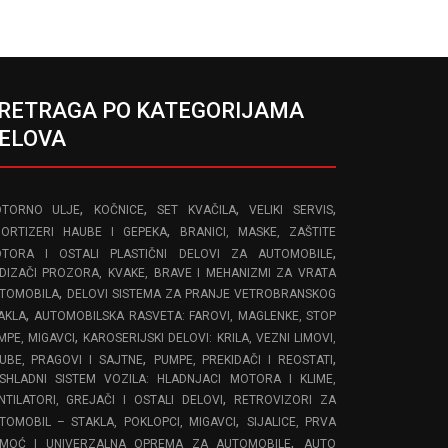
RETRAGA PO KATEGORIJAMA
ELOVA
,
,
,
,
TORNO ULJE
KOČNICE
SET KVAČILA
VELIKI SERVIS
,
ORTIZERI HAUBE I GEPEKA
BRANICI, MASKE, ZAŠTITE
,
TORA I OSTALI PLASTIČNI DELOVI ZA AUTOMOBILE
DIZAČI PROZORA, KVAKE, BRAVE I MEHANIZMI ZA VRATA
,
TOMOBILA
DELOVI SISTEMA ZA PRANJE VETROBRANSKOG
,
AKLA
AUTOMOBILSKA RASVETA: FAROVI, MAGLENKE, STOP
,
MPE, MIGAVCI
KAROSERIJSKI DELOVI: KRILA, VEZNI LIMOVI,
,
,
UBE, PRAGOVI I SAJTNE
PUMPE, PREKIDAČI I REOSTATI
SHLADNI SISTEM VOZILA: HLADNJACI MOTORA I KLIME,
,
NTILATORI, GREJAČI I OSTALI DELOVI
RETROVIZORI ZA
,
TOMOBIL – STAKLA, POKLOPCI, MIGAVCI
SIJALICE, PRVA
,
MOĆ I UNIVERZALNA OPREMA ZA AUTOMOBILE
AUTO