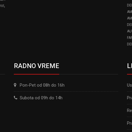
,
DE
VI
AM
AM
DE
AU
FA
DE
RADNO VREME
L
Pon-Pet od 08h do 16h
Us
Subota od 09h do 14h
Pr
Re
Pr