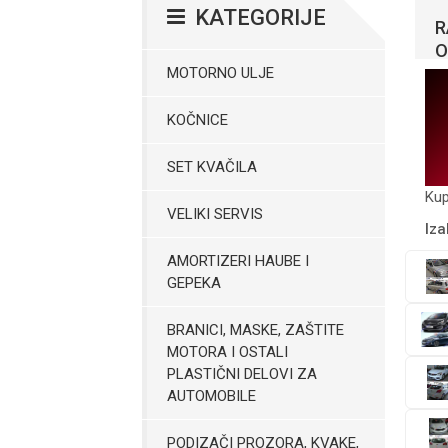
KATEGORIJE
R
O
MOTORNO ULJE
KOČNICE
SET KVAČILA
Kup
VELIKI SERVIS
Iza
AMORTIZERI HAUBE I
GEPEKA
BRANICI, MASKE, ZAŠTITE
MOTORA I OSTALI
PLASTIČNI DELOVI ZA
AUTOMOBILE
PODIZAČI PROZORA, KVAKE,