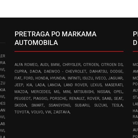
PRETRAGA PO MARKAMA
P
AUTOMOBILA
D
LER
PRA
,
,
,
,
,
,
ALFA ROMEO
AUDI
BMW
CHRYSLER
CITROEN
CITROEN DS
MO
,
VI
,
,
,
,
,
CUPRA
DACIA
DAEWOO - CHEVROLET
DAIHATSU
DODGE
AM
,
OVI
,
,
,
,
,
,
,
,
FIAT
FORD
HONDA
HYUNDAI
INFINITI
ISUZU
IVECO
JAGUAR
MO
UZU
,
,
,
,
,
,
,
PO
JEEP
KIA
LADA
LANCIA
LAND ROVER
LEXUS
MASERATI
KIA
AU
,
,
,
,
,
,
,
MAZDA
MERCEDES
MG
MINI
MITSUBISHI
NISSAN
OPEL
,
OVI
ST
,
,
,
,
,
,
,
PEUGEOT
PIAGGIO
PORSCHE
RENAULT
ROVER
SAAB
SEAT
DES
LA
,
,
,
,
,
,
SKODA
SMART
SSANGYONG
SUBARU
SUZUKI
TESLA
SAN
HA
,
,
,
,
TOYOTA
VOLVO
VW
ZASTAVA
,
RA
OVI
VE
AAB
,
AU
VI
PO
SLA