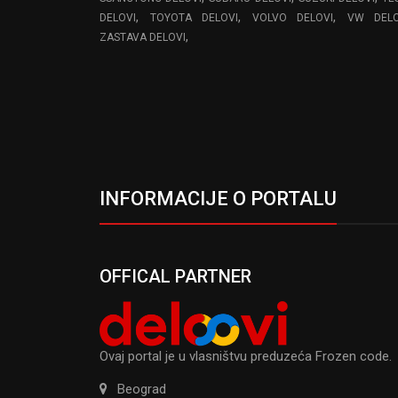
,
,
,
DELOVI
TOYOTA DELOVI
VOLVO DELOVI
VW DELO
,
ZASTAVA DELOVI
INFORMACIJE O PORTALU
OFFICAL PARTNER
Ovaj portal je u vlasništvu preduzeća Frozen code.
Beograd