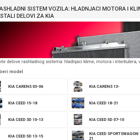
ASHLADNI SISTEM VOZILA: HLADNJACI MOTORA I KLIM
STALI DELOVI ZA KIA
ite delove rashladnog sistema: hladnjaci klime, motora i interkulera, v
beri model
KIA CARENS 03-06
KIA CARENS 13-
KIA CEED 15-18
KIA CEED 18-21
KIA CEED 3D 10-13
KIA CEED 5D 07-10
KIA CEED SPORTSWAGON 
KIA CEED 5D 13-15
21