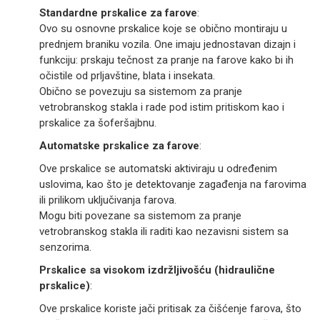
Standardne prskalice za farove
:
Ovo su osnovne prskalice koje se obično montiraju u
prednjem braniku vozila. One imaju jednostavan dizajn i
funkciju: prskaju tečnost za pranje na farove kako bi ih
očistile od prljavštine, blata i insekata.
Obično se povezuju sa sistemom za pranje
vetrobranskog stakla i rade pod istim pritiskom kao i
prskalice za šoferšajbnu.
Automatske prskalice za farove
:
Ove prskalice se automatski aktiviraju u određenim
uslovima, kao što je detektovanje zagađenja na farovima
ili prilikom uključivanja farova.
Mogu biti povezane sa sistemom za pranje
vetrobranskog stakla ili raditi kao nezavisni sistem sa
senzorima.
Prskalice sa visokom izdržljivošću (hidraulične
prskalice)
:
Ove prskalice koriste jači pritisak za čišćenje farova, što