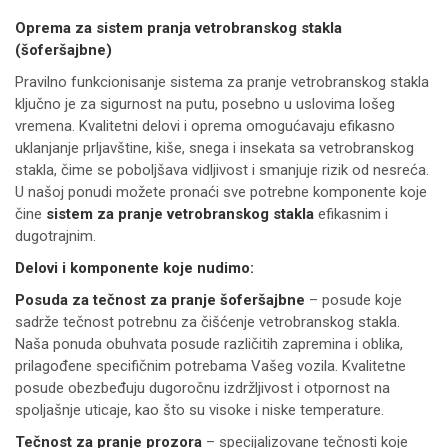
Oprema za sistem pranja vetrobranskog stakla
(šoferšajbne)
Pravilno funkcionisanje sistema za pranje vetrobranskog stakla
ključno je za sigurnost na putu, posebno u uslovima lošeg
vremena. Kvalitetni delovi i oprema omogućavaju efikasno
uklanjanje prljavštine, kiše, snega i insekata sa vetrobranskog
stakla, čime se poboljšava vidljivost i smanjuje rizik od nesreća.
U našoj ponudi možete pronaći sve potrebne komponente koje
čine
sistem za pranje vetrobranskog stakla
efikasnim i
dugotrajnim.
Delovi i komponente koje nudimo:
Posuda za tečnost za pranje šoferšajbne
– posude koje
sadrže tečnost potrebnu za čišćenje vetrobranskog stakla.
Naša ponuda obuhvata posude različitih zapremina i oblika,
prilagođene specifičnim potrebama Vašeg vozila. Kvalitetne
posude obezbeđuju dugoročnu izdržljivost i otpornost na
spoljašnje uticaje, kao što su visoke i niske temperature.
Tečnost za pranje prozora
– specijalizovane tečnosti koje