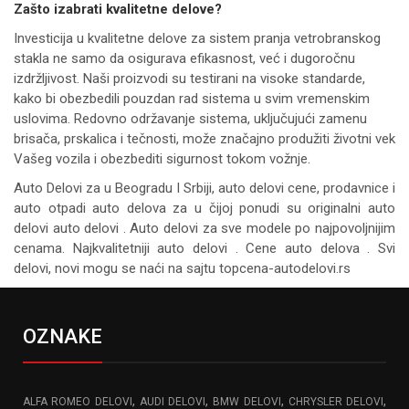
Zašto izabrati kvalitetne delove?
Investicija u kvalitetne delove za sistem pranja vetrobranskog
stakla ne samo da osigurava efikasnost, već i dugoročnu
izdržljivost. Naši proizvodi su testirani na visoke standarde,
kako bi obezbedili pouzdan rad sistema u svim vremenskim
uslovima. Redovno održavanje sistema, uključujući zamenu
brisača, prskalica i tečnosti, može značajno produžiti životni vek
Vašeg vozila i obezbediti sigurnost tokom vožnje.
Auto Delovi za
u Beogradu I Srbiji, auto delovi cene, prodavnice i
auto otpadi auto delova za u čijoj ponudi su originalni auto
delovi auto delovi . Auto delovi za sve modele po najpovoljnijim
cenama. Najkvalitetniji auto delovi . Cene auto delova . Svi
delovi, novi mogu se naći na sajtu topcena-autodelovi.rs
OZNAKE
,
,
,
,
ALFA ROMEO DELOVI
AUDI DELOVI
BMW DELOVI
CHRYSLER DELOVI