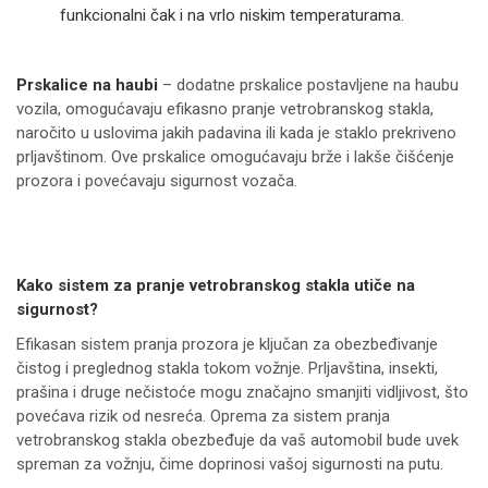
funkcionalni čak i na vrlo niskim temperaturama.
Prskalice na haubi
– dodatne prskalice postavljene na haubu
vozila, omogućavaju efikasno pranje vetrobranskog stakla,
naročito u uslovima jakih padavina ili kada je staklo prekriveno
prljavštinom. Ove prskalice omogućavaju brže i lakše čišćenje
prozora i povećavaju sigurnost vozača.
Kako sistem za pranje vetrobranskog stakla utiče na
sigurnost?
Efikasan sistem pranja prozora je ključan za obezbeđivanje
čistog i preglednog stakla tokom vožnje. Prljavština, insekti,
prašina i druge nečistoće mogu značajno smanjiti vidljivost, što
povećava rizik od nesreća. Oprema za sistem pranja
vetrobranskog stakla obezbeđuje da vaš automobil bude uvek
spreman za vožnju, čime doprinosi vašoj sigurnosti na putu.