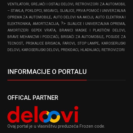
,
VENTILATORI, GREJAČI I OSTALI DELOVI
RETROVIZORI ZA AUTOMOBIL
,
– STAKLA, POKLOPCI, MIGAVCI
SIJALICE, PRVA POMOĆ I UNIVERZALNA
,
,
OPREMA ZA AUTOMOBILE
AUTO DELOVI NA AKCIJI
AUTO ELEKTRIKA I
,
, ?>
,
ELEKTRONIKA
AMORTIZACIJA
SIJALICE I UNIVERZALNA OPREMA
,
,
AMORTIZERI GEPEK VRATA
BRANICI MASKE I PLASTIČNI DELOVI
,
,
BRAVE MEHANIZMI I PODIZAČI
BRISAČI ZA AUTOMOBILE
POSUDE ZA
,
,
,
,
TECNOST
PRSKALICE BRISACA
FAROVI
STOP LAMPE
KAROSERIJSKI
,
,
,
,
DELOVI
KAROSERIJSKI DELOVI
PREKIDACI
HLADNJACI
RETROVIZORI
INFORMACIJE O PORTALU
OFFICAL PARTNER
Ovaj portal je u vlasništvu preduzeća Frozen code.