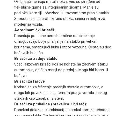
Ovi brisači nemaju metalni okvir, već su izrađeni od
fleksibilne gume sa integrisanim žicama. Manje su
podložni koroziji i obezbeđuju ravnomerno pranje stakla.
Sposobni su da prate krivinu stakla, čineći ih boljim za
modernija vozila.
Aerodinamički brisači
:
Poseduju posebne aerodinamične osobine koje
omogućavaju bolje prianjanje na staklo pri velikim
brzinama, smanjujući buku i otpor vazduha. Često su deo
bešavnih brisača.
Brisači za zadnje staklo
:
Specijalizovani brisači koji se koriste na zadnjem staklu
automobila, obično manji od prednjih. Mogu biti klasni ili
bešavni.
Brisači za farove
:
Koriste se za čišćenje prednjih svetala automobila, a
mogu biti povezani sa sistemom pranja vetrobranskog
stakla ili kao zaseban sistem.
Brisači za prskalice (prskalica + brisač)
:
Ponekad dolaze u kombinaciji sa prskalicom za tečnost
za pranje stakla. Ovi brisači pomažu u održavanju stakla