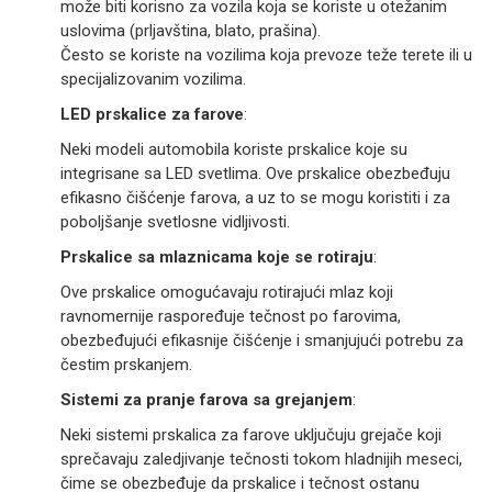
može biti korisno za vozila koja se koriste u otežanim
uslovima (prljavština, blato, prašina).
Često se koriste na vozilima koja prevoze teže terete ili u
specijalizovanim vozilima.
LED prskalice za farove
:
Neki modeli automobila koriste prskalice koje su
integrisane sa LED svetlima. Ove prskalice obezbeđuju
efikasno čišćenje farova, a uz to se mogu koristiti i za
poboljšanje svetlosne vidljivosti.
Prskalice sa mlaznicama koje se rotiraju
:
Ove prskalice omogućavaju rotirajući mlaz koji
ravnomernije raspoređuje tečnost po farovima,
obezbeđujući efikasnije čišćenje i smanjujući potrebu za
čestim prskanjem.
Sistemi za pranje farova sa grejanjem
:
Neki sistemi prskalica za farove uključuju grejače koji
sprečavaju zaledjivanje tečnosti tokom hladnijih meseci,
čime se obezbeđuje da prskalice i tečnost ostanu