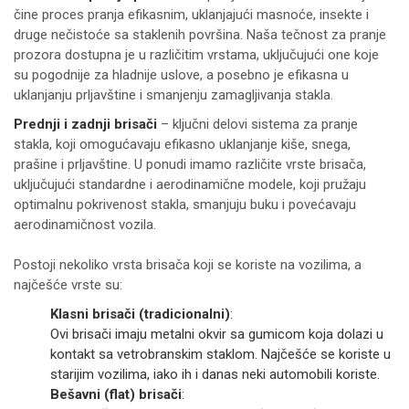
čine proces pranja efikasnim, uklanjajući masnoće, insekte i
druge nečistoće sa staklenih površina. Naša tečnost za pranje
prozora dostupna je u različitim vrstama, uključujući one koje
su pogodnije za hladnije uslove, a posebno je efikasna u
uklanjanju prljavštine i smanjenju zamagljivanja stakla.
Prednji i zadnji brisači
– ključni delovi sistema za pranje
stakla, koji omogućavaju efikasno uklanjanje kiše, snega,
prašine i prljavštine. U ponudi imamo različite vrste brisača,
uključujući standardne i aerodinamične modele, koji pružaju
optimalnu pokrivenost stakla, smanjuju buku i povećavaju
aerodinamičnost vozila.
Postoji nekoliko vrsta brisača koji se koriste na vozilima, a
najčešće vrste su:
Klasni brisači (tradicionalni)
:
Ovi brisači imaju metalni okvir sa gumicom koja dolazi u
kontakt sa vetrobranskim staklom. Najčešće se koriste u
starijim vozilima, iako ih i danas neki automobili koriste.
Bešavni (flat) brisači
: