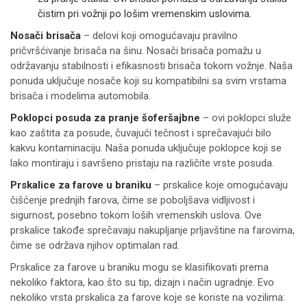
čistim pri vožnji po lošim vremenskim uslovima.
Nosači brisača
– delovi koji omogućavaju pravilno
pričvršćivanje brisača na šinu. Nosači brisača pomažu u
održavanju stabilnosti i efikasnosti brisača tokom vožnje. Naša
ponuda uključuje nosače koji su kompatibilni sa svim vrstama
brisača i modelima automobila.
Poklopci posuda za pranje šoferšajbne
– ovi poklopci služe
kao zaštita za posude, čuvajući tečnost i sprečavajući bilo
kakvu kontaminaciju. Naša ponuda uključuje poklopce koji se
lako montiraju i savršeno pristaju na različite vrste posuda.
Prskalice za farove u braniku
– prskalice koje omogućavaju
čišćenje prednjih farova, čime se poboljšava vidljivost i
sigurnost, posebno tokom loših vremenskih uslova. Ove
prskalice takođe sprečavaju nakupljanje prljavštine na farovima,
čime se održava njihov optimalan rad.
Prskalice za farove u braniku mogu se klasifikovati prema
nekoliko faktora, kao što su tip, dizajn i način ugradnje. Evo
nekoliko vrsta prskalica za farove koje se koriste na vozilima: