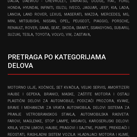
,
,
,
,
,
,
DACIA
DAEWOO - CHEVROLET
DAIHATSU
DODGE
FIAT
FORD
,
,
,
,
,
,
,
,
,
HONDA
HYUNDAI
INFINITI
ISUZU
IVECO
JAGUAR
JEEP
KIA
LADA
,
,
,
,
,
,
,
LANCIA
LAND ROVER
LEXUS
MASERATI
MAZDA
MERCEDES
MG
,
,
,
,
,
,
,
MINI
MITSUBISHI
NISSAN
OPEL
PEUGEOT
PIAGGIO
PORSCHE
,
,
,
,
,
,
,
,
RENAULT
ROVER
SAAB
SEAT
SKODA
SMART
SSANGYONG
SUBARU
,
,
,
,
,
,
SUZUKI
TESLA
TOYOTA
VOLVO
VW
ZASTAVA
PRETRAGA PO KATEGORIJAMA
DELOVA
,
,
,
,
MOTORNO ULJE
KOČNICE
SET KVAČILA
VELIKI SERVIS
AMORTIZERI
,
HAUBE I GEPEKA
BRANICI, MASKE, ZAŠTITE MOTORA I OSTALI
,
PLASTIČNI DELOVI ZA AUTOMOBILE
PODIZAČI PROZORA, KVAKE,
,
BRAVE I MEHANIZMI ZA VRATA AUTOMOBILA
DELOVI SISTEMA ZA
,
PRANJE VETROBRANSKOG STAKLA
AUTOMOBILSKA RASVETA:
,
FAROVI, MAGLENKE, STOP LAMPE, MIGAVCI
KAROSERIJSKI DELOVI:
,
KRILA, VEZNI LIMOVI, HAUBE, PRAGOVI I SAJTNE
PUMPE, PREKIDAČI I
,
REOSTATI
RASHLADNI SISTEM VOZILA: HLADNJACI MOTORA I KLIME,