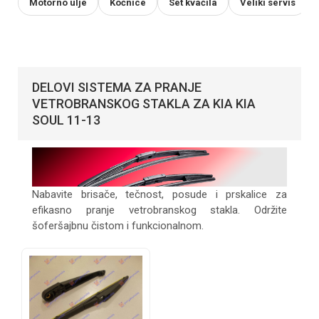
Motorno ulje
Kočnice
Set kvačila
Veliki servis
DELOVI SISTEMA ZA PRANJE
VETROBRANSKOG STAKLA ZA KIA KIA
SOUL 11-13
Nabavite brisače, tečnost, posude i prskalice za
efikasno pranje vetrobranskog stakla. Održite
šoferšajbnu čistom i funkcionalnom.