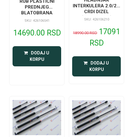
RUB PLASTICNI
INTERKULERA 2.0/2.2
PREDNJEG
CRDI DIZEL
BLATOBRANA
(410x148x90)
SKU: 426106210
SKU: 426106541
17091
14690.00 RSD
18990.00 RSD
RSD
 DODAJ U 
KORPU
 DODAJ U 
KORPU