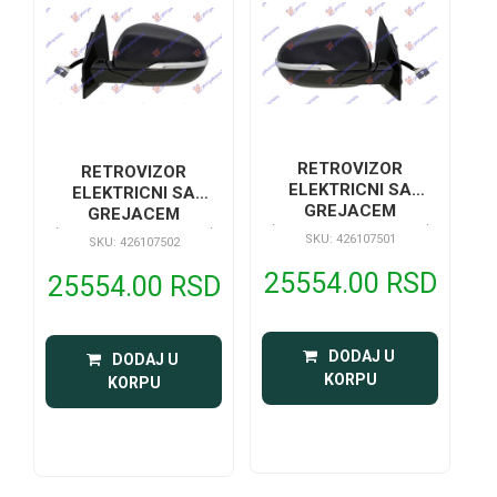
RETROVIZOR
RETROVIZOR
ELEKTRICNI SA
ELEKTRICNI SA
GREJACEM
GREJACEM
(ELEKTRO-SKLOPIV)
(ELEKTRO-SKLOPIV)
SKU: 426107501
SKU: 426107502
(MIGAVAC) (SVETLO)
(MIGAVAC) (SVETLO)
25554.00 RSD
25554.00 RSD
 DODAJ U 
 DODAJ U 
KORPU
KORPU