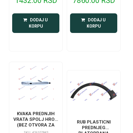
7860.00 RSD
1432.00 RSD
 DODAJ U 
 DODAJ U 
KORPU
KORPU
KVAKA PREDNJIH
VRATA SPOLJ HROM
RUB PLASTICNI
(BEZ OTVORA ZA
PREDNJEG
KLJUC) (SA
SKU: 426107843