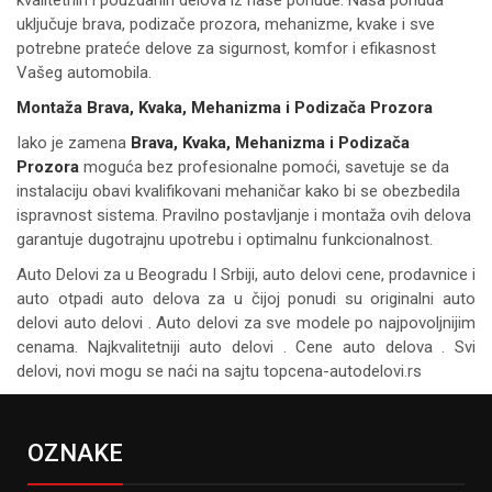
uključuje brava, podizače prozora, mehanizme, kvake i sve
potrebne prateće delove za sigurnost, komfor i efikasnost
Vašeg automobila.
Montaža Brava, Kvaka, Mehanizma i Podizača Prozora
Iako je zamena
Brava, Kvaka, Mehanizma i Podizača
Prozora
moguća bez profesionalne pomoći, savetuje se da
instalaciju obavi kvalifikovani mehaničar kako bi se obezbedila
ispravnost sistema. Pravilno postavljanje i montaža ovih delova
garantuje dugotrajnu upotrebu i optimalnu funkcionalnost.
Auto Delovi za
u Beogradu I Srbiji, auto delovi cene, prodavnice i
auto otpadi auto delova za u čijoj ponudi su originalni auto
delovi auto delovi . Auto delovi za sve modele po najpovoljnijim
cenama. Najkvalitetniji auto delovi . Cene auto delova . Svi
delovi, novi mogu se naći na sajtu topcena-autodelovi.rs
OZNAKE