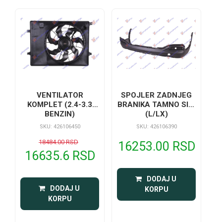
SPOJLER ZADNJEG
VENTILATOR
BRANIKA TAMNO SIVI
KOMPLET (2.4-3.3
(L/LX)
BENZIN)
SKU: 426106390
SKU: 426106450
18484.00 RSD
16253.00 RSD
16635.6 RSD
 DODAJ U 
 DODAJ U 
KORPU
KORPU