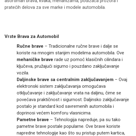
asortiman brava, kvaka, mehanizama, podizača prozora i
pratećih delova za sve marke i modele automobila.
Vrste Brava za Automobil
Ručne brave
– Tradicionalne ručne brave i dalje se
koriste na mnogim starijim modelima automobila. Ove
mehaničke brave
rade uz pomoć klasičnih cilindara i
ključeva, pružajući sigurno i pouzdano zaključavanje
vozila.
Daljinske brave sa centralnim zaključavanjem
– Ovaj
elektronski sistem zaključavanja omogućava
otključavanje i zaključavanje vrata na daljinu, čime se
povećava praktičnost i sigurnost. Daljinsko zaključavanje
postalo je standard kod savremenih automobila i
doprinosi većem komforu vlasnicima.
Pametne brave
– Tehnologija napreduje, pa su tako
pametne brave postale popularne. Ove brave koriste
napredne tehnologije kao što su pristup putem kartica,