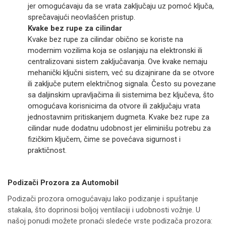
jer omogućavaju da se vrata zaključaju uz pomoć ključa,
sprečavajući neovlašćen pristup.
Kvake bez rupe za cilindar
Kvake bez rupe za cilindar obično se koriste na
modernim vozilima koja se oslanjaju na elektronski ili
centralizovani sistem zaključavanja. Ove kvake nemaju
mehanički ključni sistem, već su dizajnirane da se otvore
ili zaključe putem električnog signala. Često su povezane
sa daljinskim upravljačima ili sistemima bez ključeva, što
omogućava korisnicima da otvore ili zaključaju vrata
jednostavnim pritiskanjem dugmeta. Kvake bez rupe za
cilindar nude dodatnu udobnost jer eliminišu potrebu za
fizičkim ključem, čime se povećava sigurnost i
praktičnost.
Podizači Prozora za Automobil
Podizači prozora omogućavaju lako podizanje i spuštanje
stakala, što doprinosi boljoj ventilaciji i udobnosti vožnje. U
našoj ponudi možete pronaći sledeće vrste podizača prozora: