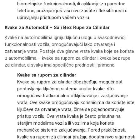
biometrijske funkcionalnosti, ili aplikacije za pametne
telefone, pružajući još viši nivo zaštite i fleksibilnosti u
upravljanju pristupom vašem vozilu.
Kvake za Automobil – Sa i Bez Rupe za Cilindar
Kvake na automobilima igraju ključnu ulogu u svakodnevnoj
funkcionalnosti vozila, omogućavajući lako otvaranje i
zatvaranje vrata. Postoje dve glavne vrste kvaka koje se koriste
u automobilima – kvake sa rupom za cilindar i kvake bez rupe
za cilindar, a svaka ima specifične prednosti i primene.
Kvake sa rupom za cilindar
Kvake sa rupom za cilindar obezbeđuju mogućnost
postavljanja ključnog sistema unutar kvake, što
omogućava tradicionalno otključavanje i zaključavanje
vrata. Ove kvake omogućavaju korisnicima da koriste iste
ključeve za otvaranje vrata, čime se pojednostavljuje
pristup vozilu. Ova vrsta kvaka je često prisutna na
starijim modelima vozila ili vozilima koja koriste
mehaničke sisteme zaključavanja. Pored praktičnosti,
kvake sa rupom za cilindar pružaju dodatni nivo sigurnosti