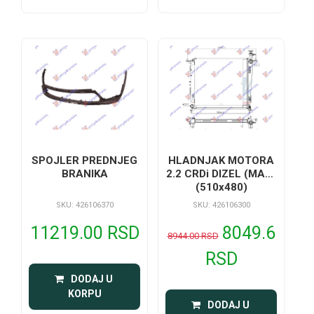
SPOJLER PREDNJEG
HLADNJAK MOTORA
BRANIKA
2.2 CRDi DIZEL (MAN)
(510x480)
SKU: 426106370
SKU: 426106300
11219.00 RSD
8049.6
8944.00 RSD
RSD
 DODAJ U 
KORPU
 DODAJ U 