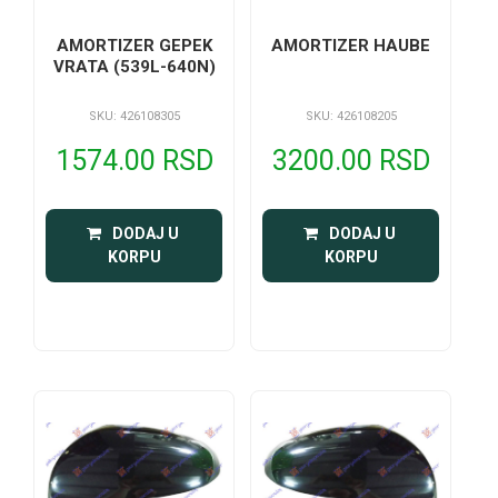
AMORTIZER GEPEK
AMORTIZER HAUBE
VRATA (539L-640N)
SKU: 426108305
SKU: 426108205
1574.00 RSD
3200.00 RSD
 DODAJ U 
 DODAJ U 
KORPU
KORPU