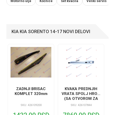
Motorno ulje
Kočnice
Set kvačila
Veliki servis
KIA KIA SORENTO 14-17 NOVI DELOVI
KVAKA PREDNJIH
ZADNJI BRISAC
VRATA SPOLJ HROM
KOMPLET 320mm
(SA OTVOROM ZA
KLJUC) (SA
SKU: 426107844
SKU: 426109200
SENZOROM)