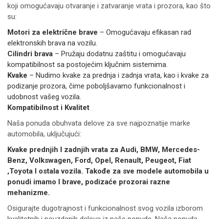
koji omogućavaju otvaranje i zatvaranje vrata i prozora, kao što
su:
Motori za električne brave
– Omogućavaju efikasan rad
elektronskih brava na vozilu.
Cilindri brava
– Pružaju dodatnu zaštitu i omogućavaju
kompatibilnost sa postojećim ključnim sistemima.
Kvake
– Nudimo kvake za prednja i zadnja vrata, kao i kvake za
podizanje prozora, čime poboljšavamo funkcionalnost i
udobnost vašeg vozila.
Kompatibilnost i Kvalitet
Naša ponuda obuhvata delove za sve najpoznatije marke
automobila, uključujući:
Kvake prednjih I zadnjih vrata za Audi, BMW, Mercedes-
Benz, Volkswagen, Ford, Opel, Renault, Peugeot, Fiat
,Toyota I ostala vozila. Takođe za sve modele automobila u
ponudi imamo I brave, podizaće prozorai razne
mehanizme.
Osigurajte dugotrajnost i funkcionalnost svog vozila izborom
kvalitetnih i pouzdanih delova iz naše ponude. Naša ponuda