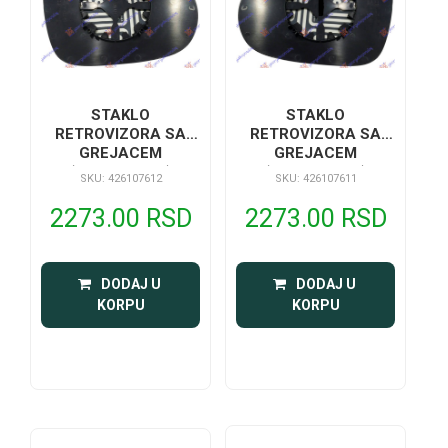
STAKLO
STAKLO
RETROVIZORA SA
RETROVIZORA SA
GREJACEM
GREJACEM
(KONVEKSNO)
(KONVEKSNO)
SKU: 426107612
SKU: 426107611
2273.00 RSD
2273.00 RSD
 DODAJ U 
 DODAJ U 
KORPU
KORPU