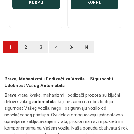
KORPU
KORPU
1
2
3
4
Brave, Mehanizmi i Podizači za Vozila – Sigurnost i
Udobnost Vašeg Automobila
Brave
vrata, kvake, mehanizmi i podizači prozora su ključni
delovi svakog
automobila
, koji ne samo da obezbeđuju
sigurnost Vašeg vozila, nego i osiguravaju vozilo od
neovlašćenog pristupa. Ovi delovi omogućavaju jednostavno
upravljanje zaključavanjem vrata, prozorima i svim pokretnim
komponentama na Vašem vozilu. Naša ponuda obuhvata širok