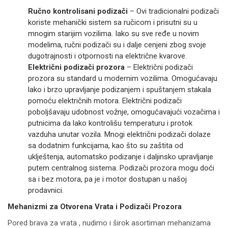
Ručno kontrolisani podizači
– Ovi tradicionalni podizači
koriste mehanički sistem sa ručicom i prisutni su u
mnogim starijim vozilima. Iako su sve ređe u novim
modelima, ručni podizači su i dalje cenjeni zbog svoje
dugotrajnosti i otpornosti na električne kvarove.
Električni podizači prozora
– Električni podizači
prozora su standard u modernim vozilima. Omogućavaju
lako i brzo upravljanje podizanjem i spuštanjem stakala
pomoću električnih motora. Električni podizači
poboljšavaju udobnost vožnje, omogućavajući vozačima i
putnicima da lako kontrolišu temperaturu i protok
vazduha unutar vozila. Mnogi električni podizači dolaze
sa dodatnim funkcijama, kao što su zaštita od
uklještenja, automatsko podizanje i daljinsko upravljanje
putem centralnog sistema. Podizači prozora mogu doći
sa i bez motora, pa je i motor dostupan u našoj
prodavnici.
Mehanizmi za Otvorena Vrata i Podizači Prozora
Pored brava za vrata , nudimo i širok asortiman mehanizama