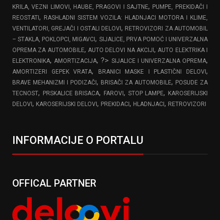
,
KRILA, VEZNI LIMOVI, HAUBE, PRAGOVI I SAJTNE
PUMPE, PREKIDAČI I
,
REOSTATI
RASHLADNI SISTEM VOZILA: HLADNJACI MOTORA I KLIME,
,
VENTILATORI, GREJAČI I OSTALI DELOVI
RETROVIZORI ZA AUTOMOBIL
,
– STAKLA, POKLOPCI, MIGAVCI
SIJALICE, PRVA POMOĆ I UNIVERZALNA
,
,
OPREMA ZA AUTOMOBILE
AUTO DELOVI NA AKCIJI
AUTO ELEKTRIKA I
,
, ?>
,
ELEKTRONIKA
AMORTIZACIJA
SIJALICE I UNIVERZALNA OPREMA
,
,
AMORTIZERI GEPEK VRATA
BRANICI MASKE I PLASTIČNI DELOVI
,
,
BRAVE MEHANIZMI I PODIZAČI
BRISAČI ZA AUTOMOBILE
POSUDE ZA
,
,
,
,
TECNOST
PRSKALICE BRISACA
FAROVI
STOP LAMPE
KAROSERIJSKI
,
,
,
,
DELOVI
KAROSERIJSKI DELOVI
PREKIDACI
HLADNJACI
RETROVIZORI
INFORMACIJE O PORTALU
OFFICAL PARTNER