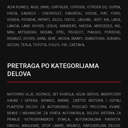
,
,
,
,
,
,
,
ALFA ROMEO
AUDI
BMW
CHRYSLER
CITROEN
CITROEN DS
CUPRA
,
,
,
,
,
,
DACIA
DAEWOO - CHEVROLET
DAIHATSU
DODGE
FIAT
FORD
,
,
,
,
,
,
,
,
,
HONDA
HYUNDAI
INFINITI
ISUZU
IVECO
JAGUAR
JEEP
KIA
LADA
,
,
,
,
,
,
,
LANCIA
LAND ROVER
LEXUS
MASERATI
MAZDA
MERCEDES
MG
,
,
,
,
,
,
,
MINI
MITSUBISHI
NISSAN
OPEL
PEUGEOT
PIAGGIO
PORSCHE
,
,
,
,
,
,
,
,
RENAULT
ROVER
SAAB
SEAT
SKODA
SMART
SSANGYONG
SUBARU
,
,
,
,
,
,
SUZUKI
TESLA
TOYOTA
VOLVO
VW
ZASTAVA
PRETRAGA PO KATEGORIJAMA
DELOVA
,
,
,
,
MOTORNO ULJE
KOČNICE
SET KVAČILA
VELIKI SERVIS
AMORTIZERI
,
HAUBE I GEPEKA
BRANICI, MASKE, ZAŠTITE MOTORA I OSTALI
,
PLASTIČNI DELOVI ZA AUTOMOBILE
PODIZAČI PROZORA, KVAKE,
,
BRAVE I MEHANIZMI ZA VRATA AUTOMOBILA
DELOVI SISTEMA ZA
,
PRANJE VETROBRANSKOG STAKLA
AUTOMOBILSKA RASVETA:
,
FAROVI, MAGLENKE, STOP LAMPE, MIGAVCI
KAROSERIJSKI DELOVI: