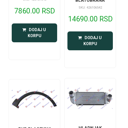
BLATOBRANA
SENZOROM)
SKU: 426106542
7860.00 RSD
14690.00 RSD
 DODAJ U 
KORPU
 DODAJ U 
KORPU
HLADNJAK