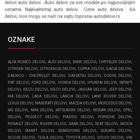
delovi auto delovi . Auto delovi za sve modele po najpovoljnijim
cenama. Najkvalitetniji auto delovi . Cene auto delova . Svi
delovi, novi mogu se naći na sajtu topcena-autodelovi.rs
OZNAKE
,
,
,
,
ALFA ROMEO DELOVI
AUDI DELOVI
BMW DELOVI
CHRYSLER DELOVI
,
,
,
,
CITROEN DELOVI
CITROEN DS DELOVI
CUPRA DELOVI
DACIA DELOVI
,
,
,
DAEWOO - CHEVROLET DELOVI
DAIHATSU DELOVI
DODGE DELOVI
,
,
,
,
FIAT DELOVI
FORD DELOVI
HONDA DELOVI
HYUNDAI DELOVI
INFINITI
,
,
,
,
,
DELOVI
ISUZU DELOVI
IVECO DELOVI
JAGUAR DELOVI
JEEP DELOVI
,
,
,
,
KIA DELOVI
LADA DELOVI
LANCIA DELOVI
LAND ROVER DELOVI
,
,
,
,
LEXUS DELOVI
MASERATI DELOVI
MAZDA DELOVI
MERCEDES DELOVI
,
,
,
,
MG DELOVI
MINI DELOVI
MITSUBISHI DELOVI
NISSAN DELOVI
OPEL
,
,
,
,
DELOVI
PEUGEOT DELOVI
PIAGGIO DELOVI
PORSCHE DELOVI
,
,
,
,
RENAULT DELOVI
ROVER DELOVI
SAAB DELOVI
SEAT DELOVI
SKODA
,
,
,
,
DELOVI
SMART DELOVI
SSANGYONG DELOVI
SUBARU DELOVI
,
,
,
,
SUZUKI DELOVI
TESLA DELOVI
TOYOTA DELOVI
VOLVO DELOVI
VW