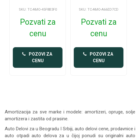
SKU: TC-AMO-45F8B3F0
SKU: TC-AMO-A66ED7CD
Pozvati za
Pozvati za
cenu
cenu
 POZOVI ZA 
 POZOVI ZA 
CENU
CENU
Amortizacija za sve marke i modele: amortizeri, opruge, solje
amortizera i zastita od prasine.
Auto Delovi za
u Beogradu I Srbiji, auto delovi cene, prodavnice i
auto otpadi auto delova za u čijoj ponudi su originalni auto