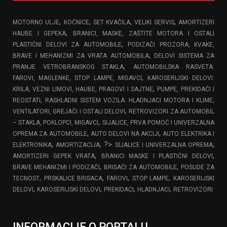
,
,
,
,
MOTORNO ULJE
KOČNICE
SET KVAČILA
VELIKI SERVIS
AMORTIZERI
,
HAUBE I GEPEKA
BRANICI, MASKE, ZAŠTITE MOTORA I OSTALI
,
PLASTIČNI DELOVI ZA AUTOMOBILE
PODIZAČI PROZORA, KVAKE,
,
BRAVE I MEHANIZMI ZA VRATA AUTOMOBILA
DELOVI SISTEMA ZA
,
PRANJE VETROBRANSKOG STAKLA
AUTOMOBILSKA RASVETA:
,
FAROVI, MAGLENKE, STOP LAMPE, MIGAVCI
KAROSERIJSKI DELOVI:
,
KRILA, VEZNI LIMOVI, HAUBE, PRAGOVI I SAJTNE
PUMPE, PREKIDAČI I
,
REOSTATI
RASHLADNI SISTEM VOZILA: HLADNJACI MOTORA I KLIME,
,
VENTILATORI, GREJAČI I OSTALI DELOVI
RETROVIZORI ZA AUTOMOBIL
,
– STAKLA, POKLOPCI, MIGAVCI
SIJALICE, PRVA POMOĆ I UNIVERZALNA
,
,
OPREMA ZA AUTOMOBILE
AUTO DELOVI NA AKCIJI
AUTO ELEKTRIKA I
,
, ?>
,
ELEKTRONIKA
AMORTIZACIJA
SIJALICE I UNIVERZALNA OPREMA
,
,
AMORTIZERI GEPEK VRATA
BRANICI MASKE I PLASTIČNI DELOVI
,
,
BRAVE MEHANIZMI I PODIZAČI
BRISAČI ZA AUTOMOBILE
POSUDE ZA
,
,
,
,
TECNOST
PRSKALICE BRISACA
FAROVI
STOP LAMPE
KAROSERIJSKI
,
,
,
,
DELOVI
KAROSERIJSKI DELOVI
PREKIDACI
HLADNJACI
RETROVIZORI
INFORMACIJE O PORTALU