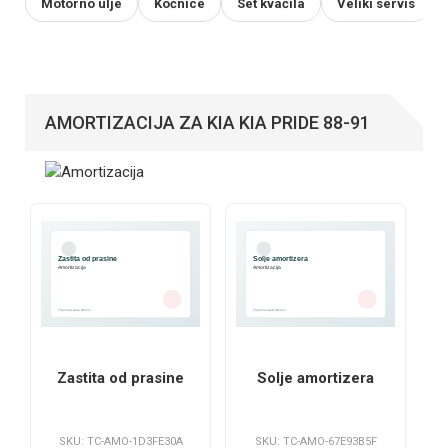
Motorno ulje
Kočnice
Set kvačila
Veliki servis
AMORTIZACIJA ZA KIA KIA PRIDE 88-91
Zastita od prasine
Solje amortizera
SKU: TC-AMO-1D3FE30A
SKU: TC-AMO-67E93B5F