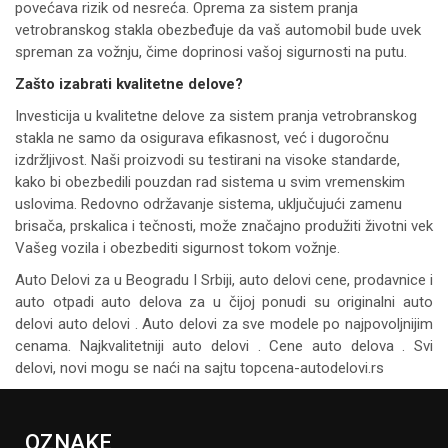
povećava rizik od nesreća. Oprema za sistem pranja
vetrobranskog stakla obezbeđuje da vaš automobil bude uvek
spreman za vožnju, čime doprinosi vašoj sigurnosti na putu.
Zašto izabrati kvalitetne delove?
Investicija u kvalitetne delove za sistem pranja vetrobranskog
stakla ne samo da osigurava efikasnost, već i dugoročnu
izdržljivost. Naši proizvodi su testirani na visoke standarde,
kako bi obezbedili pouzdan rad sistema u svim vremenskim
uslovima. Redovno održavanje sistema, uključujući zamenu
brisača, prskalica i tečnosti, može značajno produžiti životni vek
Vašeg vozila i obezbediti sigurnost tokom vožnje.
Auto Delovi za
u Beogradu I Srbiji, auto delovi cene, prodavnice i
auto otpadi auto delova za u čijoj ponudi su originalni auto
delovi auto delovi . Auto delovi za sve modele po najpovoljnijim
cenama. Najkvalitetniji auto delovi . Cene auto delova . Svi
delovi, novi mogu se naći na sajtu topcena-autodelovi.rs
OZNAKE