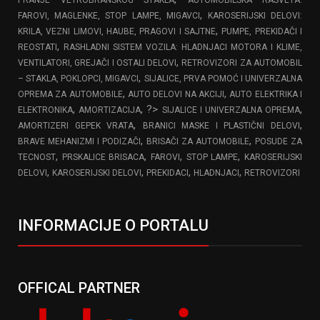
,
FAROVI, MAGLENKE, STOP LAMPE, MIGAVCI
KAROSERIJSKI DELOVI:
,
KRILA, VEZNI LIMOVI, HAUBE, PRAGOVI I SAJTNE
PUMPE, PREKIDAČI I
,
REOSTATI
RASHLADNI SISTEM VOZILA: HLADNJACI MOTORA I KLIME,
,
VENTILATORI, GREJAČI I OSTALI DELOVI
RETROVIZORI ZA AUTOMOBIL
,
– STAKLA, POKLOPCI, MIGAVCI
SIJALICE, PRVA POMOĆ I UNIVERZALNA
,
,
OPREMA ZA AUTOMOBILE
AUTO DELOVI NA AKCIJI
AUTO ELEKTRIKA I
,
, ?>
,
ELEKTRONIKA
AMORTIZACIJA
SIJALICE I UNIVERZALNA OPREMA
,
,
AMORTIZERI GEPEK VRATA
BRANICI MASKE I PLASTIČNI DELOVI
,
,
BRAVE MEHANIZMI I PODIZAČI
BRISAČI ZA AUTOMOBILE
POSUDE ZA
,
,
,
,
TECNOST
PRSKALICE BRISACA
FAROVI
STOP LAMPE
KAROSERIJSKI
,
,
,
,
DELOVI
KAROSERIJSKI DELOVI
PREKIDACI
HLADNJACI
RETROVIZORI
INFORMACIJE O PORTALU
OFFICAL PARTNER