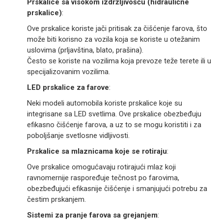
Prskalice sa visokom izdržljivošću (hidraulične
prskalice)
:
Ove prskalice koriste jači pritisak za čišćenje farova, što
može biti korisno za vozila koja se koriste u otežanim
uslovima (prljavština, blato, prašina).
Često se koriste na vozilima koja prevoze teže terete ili u
specijalizovanim vozilima.
LED prskalice za farove
:
Neki modeli automobila koriste prskalice koje su
integrisane sa LED svetlima. Ove prskalice obezbeđuju
efikasno čišćenje farova, a uz to se mogu koristiti i za
poboljšanje svetlosne vidljivosti.
Prskalice sa mlaznicama koje se rotiraju
:
Ove prskalice omogućavaju rotirajući mlaz koji
ravnomernije raspoređuje tečnost po farovima,
obezbeđujući efikasnije čišćenje i smanjujući potrebu za
čestim prskanjem.
Sistemi za pranje farova sa grejanjem
: