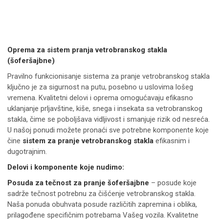
Oprema za sistem pranja vetrobranskog stakla
(šoferšajbne)
Pravilno funkcionisanje sistema za pranje vetrobranskog stakla
ključno je za sigurnost na putu, posebno u uslovima lošeg
vremena. Kvalitetni delovi i oprema omogućavaju efikasno
uklanjanje prljavštine, kiše, snega i insekata sa vetrobranskog
stakla, čime se poboljšava vidljivost i smanjuje rizik od nesreća.
U našoj ponudi možete pronaći sve potrebne komponente koje
čine
sistem za pranje vetrobranskog stakla
efikasnim i
dugotrajnim.
Delovi i komponente koje nudimo:
Posuda za tečnost za pranje šoferšajbne
– posude koje
sadrže tečnost potrebnu za čišćenje vetrobranskog stakla.
Naša ponuda obuhvata posude različitih zapremina i oblika,
prilagođene specifičnim potrebama Vašeg vozila. Kvalitetne