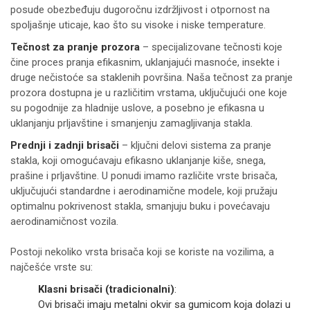
posude obezbeđuju dugoročnu izdržljivost i otpornost na
spoljašnje uticaje, kao što su visoke i niske temperature.
Tečnost za pranje prozora
– specijalizovane tečnosti koje
čine proces pranja efikasnim, uklanjajući masnoće, insekte i
druge nečistoće sa staklenih površina. Naša tečnost za pranje
prozora dostupna je u različitim vrstama, uključujući one koje
su pogodnije za hladnije uslove, a posebno je efikasna u
uklanjanju prljavštine i smanjenju zamagljivanja stakla.
Prednji i zadnji brisači
– ključni delovi sistema za pranje
stakla, koji omogućavaju efikasno uklanjanje kiše, snega,
prašine i prljavštine. U ponudi imamo različite vrste brisača,
uključujući standardne i aerodinamične modele, koji pružaju
optimalnu pokrivenost stakla, smanjuju buku i povećavaju
aerodinamičnost vozila.
Postoji nekoliko vrsta brisača koji se koriste na vozilima, a
najčešće vrste su:
Klasni brisači (tradicionalni)
:
Ovi brisači imaju metalni okvir sa gumicom koja dolazi u