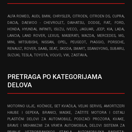
,
,
,
,
,
,
,
ALFA ROMEO
AUDI
BMW
CHRYSLER
CITROEN
CITROEN DS
CUPRA
,
,
,
,
,
,
DACIA
DAEWOO - CHEVROLET
DAIHATSU
DODGE
FIAT
FORD
,
,
,
,
,
,
,
,
,
HONDA
HYUNDAI
INFINITI
ISUZU
IVECO
JAGUAR
JEEP
KIA
LADA
,
,
,
,
,
,
,
LANCIA
LAND ROVER
LEXUS
MASERATI
MAZDA
MERCEDES
MG
,
,
,
,
,
,
,
MINI
MITSUBISHI
NISSAN
OPEL
PEUGEOT
PIAGGIO
PORSCHE
,
,
,
,
,
,
,
,
RENAULT
ROVER
SAAB
SEAT
SKODA
SMART
SSANGYONG
SUBARU
,
,
,
,
,
,
SUZUKI
TESLA
TOYOTA
VOLVO
VW
ZASTAVA
PRETRAGA PO KATEGORIJAMA
DELOVA
,
,
,
,
MOTORNO ULJE
KOČNICE
SET KVAČILA
VELIKI SERVIS
AMORTIZERI
,
HAUBE I GEPEKA
BRANICI, MASKE, ZAŠTITE MOTORA I OSTALI
,
PLASTIČNI DELOVI ZA AUTOMOBILE
PODIZAČI PROZORA, KVAKE,
,
BRAVE I MEHANIZMI ZA VRATA AUTOMOBILA
DELOVI SISTEMA ZA
,
PRANJE VETROBRANSKOG STAKLA
AUTOMOBILSKA RASVETA: