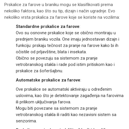
Prskalice za farove u braniku mogu se klasifikovati prema
nekoliko faktora, kao što su tip, dizajn i način ugradnje. Evo
nekoliko vrsta prskalica za farove koje se koriste na vozilima:
Standardne prskalice za farove
:
Ovo su osnovne prskalice koje se obično montiraju u
prednjem braniku vozila. One imaju jednostavan dizajn i
funkciju: prskaju tečnost za pranje na farove kako bi ih
očistile od prljavštine, blata i insekata.
Obično se povezuju sa sistemom za pranje
vetrobranskog stakla i rade pod istim pritiskom kao i
prskalice za šoferšajbnu.
Automatske prskalice za farove
:
Ove prskalice se automatski aktiviraju u određenim
uslovima, kao što je detektovanje zagađenja na farovima
ili prilikom uključivanja farova.
Mogu biti povezane sa sistemom za pranje
vetrobranskog stakla ili raditi kao nezavisni sistem sa
senzorima.