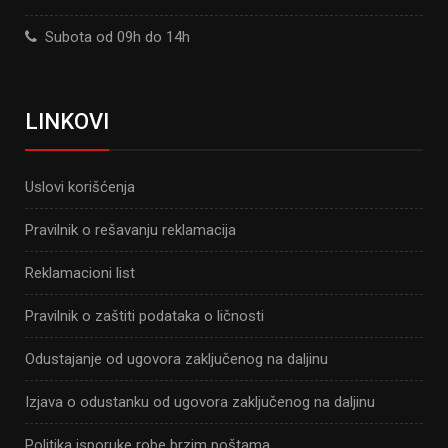
Subota od 09h do 14h
LINKOVI
Uslovi korišćenja
Pravilnik o rešavanju reklamacija
Reklamacioni list
Pravilnik o zaštiti podataka o ličnosti
Odustajanje od ugovora zaključenog na daljinu
Izjava o odustanku od ugovora zaključenog na daljinu
Politika isporuke robe brzim poštama