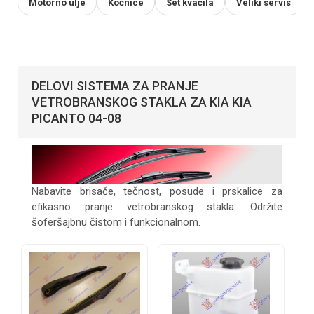
Motorno ulje
Kočnice
Set kvačila
Veliki servis
DELOVI SISTEMA ZA PRANJE
VETROBRANSKOG STAKLA ZA KIA KIA
PICANTO 04-08
Nabavite brisače, tečnost, posude i prskalice za
efikasno pranje vetrobranskog stakla. Održite
šoferšajbnu čistom i funkcionalnom.