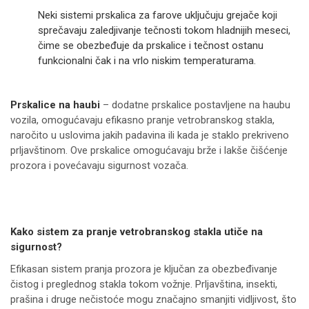
Neki sistemi prskalica za farove uključuju grejače koji
sprečavaju zaledjivanje tečnosti tokom hladnijih meseci,
čime se obezbeđuje da prskalice i tečnost ostanu
funkcionalni čak i na vrlo niskim temperaturama.
Prskalice na haubi
– dodatne prskalice postavljene na haubu
vozila, omogućavaju efikasno pranje vetrobranskog stakla,
naročito u uslovima jakih padavina ili kada je staklo prekriveno
prljavštinom. Ove prskalice omogućavaju brže i lakše čišćenje
prozora i povećavaju sigurnost vozača.
Kako sistem za pranje vetrobranskog stakla utiče na
sigurnost?
Efikasan sistem pranja prozora je ključan za obezbeđivanje
čistog i preglednog stakla tokom vožnje. Prljavština, insekti,
prašina i druge nečistoće mogu značajno smanjiti vidljivost, što