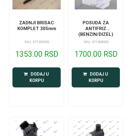
POSUDA ZA
ZADNJI BRISAC
ANTIFRIZ
KOMPLET 305mm
(BENZIN/DIZEL)
SKU: 071308500
SKU: 071309200
1700.00 RSD
1353.00 RSD
 DODAJ U 
 DODAJ U 
KORPU
KORPU