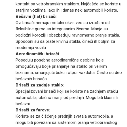
kontakt sa vetrobranskim staklom. Najčešće se koriste u
starijim vozilima, iako ih i danas neki automobili koriste.
Bešavni (flat) brisači
:
Ovi brisači nemaju metalni okvir, već su izrađeni od
fleksibilne gume sa integrisanim žicama. Manje su
podložni koroziji i obezbeđuju ravnomerno pranje stakla.
Sposobni su da prate krivinu stakla, čineći ih boljim za
modernija vozila.
Aerodinamički brisači
:
Poseduju posebne aerodinamične osobine koje
omogućavaju bolje prianjanje na staklo pri velikim
brzinama, smanjujući buku i otpor vazduha. Često su deo
bešavnih brisača.
Brisači za zadnje staklo
:
Specijalizovani brisači koji se koriste na zadnjem staklu
automobila, obično manji od prednjih. Mogu biti klasni ili
bešavni.
Brisači za farove
:
Koriste se za čišćenje prednjih svetala automobila, a
mogu biti povezani sa sistemom pranja vetrobranskog