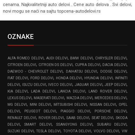
cenama. Najkvalitetniji auto delovi . Cene auto delova . Svi delovi,
novi mogu se naći na sajtu topcena-autodelovi.rs
OZNAKE
,
,
,
,
ALFA ROMEO DELOVI
AUDI DELOVI
BMW DELOVI
CHRYSLER DELOVI
,
,
,
,
CITROEN DELOVI
CITROEN DS DELOVI
CUPRA DELOVI
DACIA DELOVI
,
,
,
DAEWOO - CHEVROLET DELOVI
DAIHATSU DELOVI
DODGE DELOVI
,
,
,
,
FIAT DELOVI
FORD DELOVI
HONDA DELOVI
HYUNDAI DELOVI
INFINITI
,
,
,
,
,
DELOVI
ISUZU DELOVI
IVECO DELOVI
JAGUAR DELOVI
JEEP DELOVI
,
,
,
,
KIA DELOVI
LADA DELOVI
LANCIA DELOVI
LAND ROVER DELOVI
,
,
,
,
LEXUS DELOVI
MASERATI DELOVI
MAZDA DELOVI
MERCEDES DELOVI
,
,
,
,
MG DELOVI
MINI DELOVI
MITSUBISHI DELOVI
NISSAN DELOVI
OPEL
,
,
,
,
DELOVI
PEUGEOT DELOVI
PIAGGIO DELOVI
PORSCHE DELOVI
,
,
,
,
RENAULT DELOVI
ROVER DELOVI
SAAB DELOVI
SEAT DELOVI
SKODA
,
,
,
,
DELOVI
SMART DELOVI
SSANGYONG DELOVI
SUBARU DELOVI
,
,
,
,
SUZUKI DELOVI
TESLA DELOVI
TOYOTA DELOVI
VOLVO DELOVI
VW