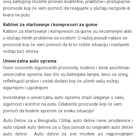
ovoj kategoriji možete pronaći kvalitetne, praktične i pristupačne
proizvode koji će vam pomoći da reagujete u slučaju nezgode ili
kvara na putu.
Kablovi za startovanje i kompresori za gume
Kablovi za startovanje i kompresori za gume su nezamenjivi alati
u slučaju hitnih problema sa vozilom. U našoj ponudi nalaze se
proizvodi koji će vam pomoći da brzo rešite situaciju i nastavite
vožnju bez stresa.
Univerzalna auto oprema
Osim osnovnih sigurnosnih proizvoda, nudimo i širok asortiman
univerzalne opreme, kao što su baterijske lampe, lanci za sneg,
reflektujući prsluci i ostali dodaci koji će učiniti vašu vožnju
sigurnijom i ugodnijom.
Investiranje u univerzalnu auto opremu znači ulaganje u vašu
sigurnost i komfor na putu. Odaberite proizvode koji će vam
pomoći da budete spremni za svaku situaciju!
Auto Delovi za
u Beogradu I Srbiji, auto delovi cene, prodavnice i
auto otpadi auto delova za u čijoj ponudi su originalni auto delovi
auto delovi . Auto delovi za sve modele po najpovoljnijim