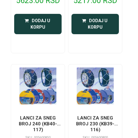
5623.00 RSD
5217.00 RSD
 DODAJ U 
 DODAJ U 
KORPU
KORPU
LANCI ZA SNEG
LANCI ZA SNEG
BROJ 240 (KB40-
BROJ 230 (KB39-
117)
116)
SKU: 005600850
SKU: 005600800