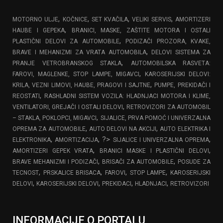
,
,
,
,
MOTORNO ULJE
KOČNICE
SET KVAČILA
VELIKI SERVIS
AMORTIZERI
,
HAUBE I GEPEKA
BRANICI, MASKE, ZAŠTITE MOTORA I OSTALI
,
PLASTIČNI DELOVI ZA AUTOMOBILE
PODIZAČI PROZORA, KVAKE,
,
BRAVE I MEHANIZMI ZA VRATA AUTOMOBILA
DELOVI SISTEMA ZA
,
PRANJE VETROBRANSKOG STAKLA
AUTOMOBILSKA RASVETA:
,
FAROVI, MAGLENKE, STOP LAMPE, MIGAVCI
KAROSERIJSKI DELOVI:
,
KRILA, VEZNI LIMOVI, HAUBE, PRAGOVI I SAJTNE
PUMPE, PREKIDAČI I
,
REOSTATI
RASHLADNI SISTEM VOZILA: HLADNJACI MOTORA I KLIME,
,
VENTILATORI, GREJAČI I OSTALI DELOVI
RETROVIZORI ZA AUTOMOBIL
,
– STAKLA, POKLOPCI, MIGAVCI
SIJALICE, PRVA POMOĆ I UNIVERZALNA
,
,
OPREMA ZA AUTOMOBILE
AUTO DELOVI NA AKCIJI
AUTO ELEKTRIKA I
,
, ?>
,
ELEKTRONIKA
AMORTIZACIJA
SIJALICE I UNIVERZALNA OPREMA
,
,
AMORTIZERI GEPEK VRATA
BRANICI MASKE I PLASTIČNI DELOVI
,
,
BRAVE MEHANIZMI I PODIZAČI
BRISAČI ZA AUTOMOBILE
POSUDE ZA
,
,
,
,
TECNOST
PRSKALICE BRISACA
FAROVI
STOP LAMPE
KAROSERIJSKI
,
,
,
,
DELOVI
KAROSERIJSKI DELOVI
PREKIDACI
HLADNJACI
RETROVIZORI
INFORMACIJE O PORTALU