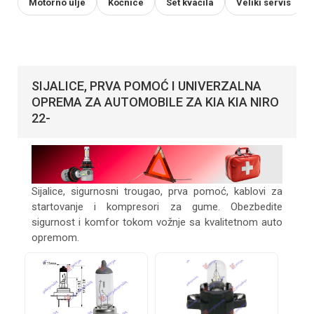
Motorno ulje
Kočnice
Set kvačila
Veliki servis
SIJALICE, PRVA POMOĆ I UNIVERZALNA
OPREMA ZA AUTOMOBILE ZA KIA KIA NIRO
22-
Sijalice, sigurnosni trougao, prva pomoć, kablovi za
startovanje i kompresori za gume. Obezbedite
sigurnost i komfor tokom vožnje sa kvalitetnom auto
opremom.