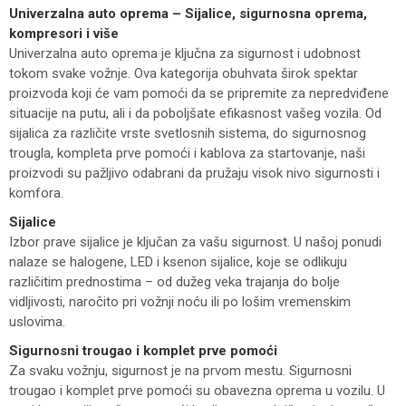
Univerzalna auto oprema – Sijalice, sigurnosna oprema,
kompresori i više
Univerzalna auto oprema je ključna za sigurnost i udobnost
tokom svake vožnje. Ova kategorija obuhvata širok spektar
proizvoda koji će vam pomoći da se pripremite za nepredviđene
situacije na putu, ali i da poboljšate efikasnost vašeg vozila. Od
sijalica za različite vrste svetlosnih sistema, do sigurnosnog
trougla, kompleta prve pomoći i kablova za startovanje, naši
proizvodi su pažljivo odabrani da pružaju visok nivo sigurnosti i
komfora.
Sijalice
Izbor prave sijalice je ključan za vašu sigurnost. U našoj ponudi
nalaze se halogene, LED i ksenon sijalice, koje se odlikuju
različitim prednostima – od dužeg veka trajanja do bolje
vidljivosti, naročito pri vožnji noću ili po lošim vremenskim
uslovima.
Sigurnosni trougao i komplet prve pomoći
Za svaku vožnju, sigurnost je na prvom mestu. Sigurnosni
trougao i komplet prve pomoći su obavezna oprema u vozilu. U