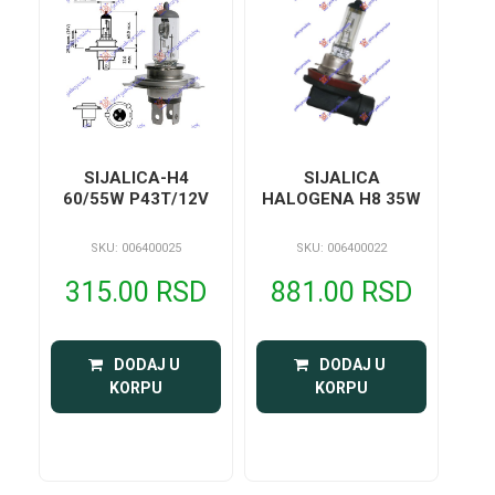
SIJALICA-H4
SIJALICA
60/55W P43T/12V
HALOGENA H8 35W
SKU: 006400025
SKU: 006400022
315.00 RSD
881.00 RSD
 DODAJ U 
 DODAJ U 
KORPU
KORPU