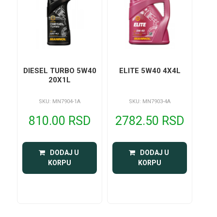
DIESEL TURBO 5W40
ELITE 5W40 4X4L
20X1L
SKU: MN7904-1A
SKU: MN7903-4A
810.00 RSD
2782.50 RSD
 DODAJ U 
 DODAJ U 
KORPU
KORPU