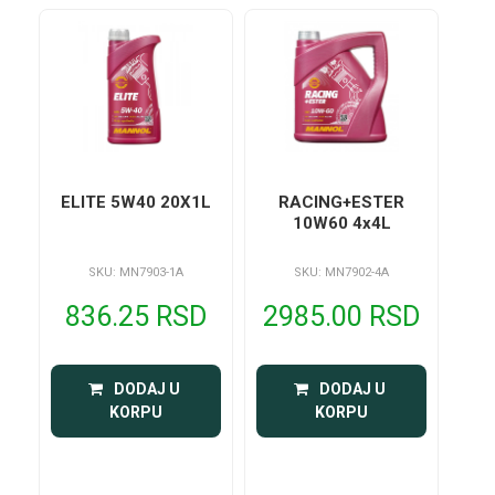
ELITE 5W40 20X1L
RACING+ESTER
10W60 4x4L
SKU: MN7903-1A
SKU: MN7902-4A
836.25 RSD
2985.00 RSD
 DODAJ U 
 DODAJ U 
KORPU
KORPU