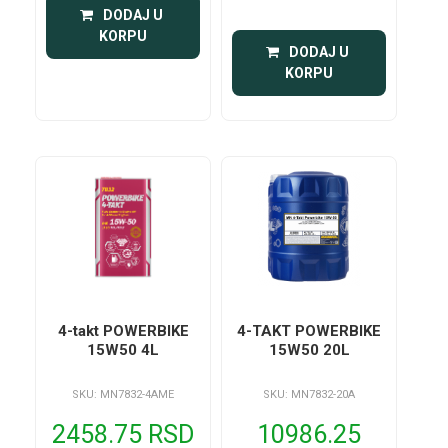
 DODAJ U 
KORPU
 DODAJ U 
KORPU
4-takt POWERBIKE
4-TAKT POWERBIKE
15W50 4L
15W50 20L
SKU: MN7832-4AME
SKU: MN7832-20A
2458.75 RSD
10986.25