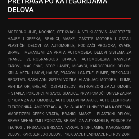
PRETRAGA PO KATEGORIJAMA
DELOVA
,
,
,
,
MOTORNO ULJE
KOČNICE
SET KVAČILA
VELIKI SERVIS
AMORTIZERI
,
HAUBE I GEPEKA
BRANICI, MASKE, ZAŠTITE MOTORA I OSTALI
,
PLASTIČNI DELOVI ZA AUTOMOBILE
PODIZAČI PROZORA, KVAKE,
,
BRAVE I MEHANIZMI ZA VRATA AUTOMOBILA
DELOVI SISTEMA ZA
,
PRANJE VETROBRANSKOG STAKLA
AUTOMOBILSKA RASVETA:
,
FAROVI, MAGLENKE, STOP LAMPE, MIGAVCI
KAROSERIJSKI DELOVI:
,
KRILA, VEZNI LIMOVI, HAUBE, PRAGOVI I SAJTNE
PUMPE, PREKIDAČI I
,
REOSTATI
RASHLADNI SISTEM VOZILA: HLADNJACI MOTORA I KLIME,
,
VENTILATORI, GREJAČI I OSTALI DELOVI
RETROVIZORI ZA AUTOMOBIL
,
– STAKLA, POKLOPCI, MIGAVCI
SIJALICE, PRVA POMOĆ I UNIVERZALNA
,
,
OPREMA ZA AUTOMOBILE
AUTO DELOVI NA AKCIJI
AUTO ELEKTRIKA I
,
, ?>
,
ELEKTRONIKA
AMORTIZACIJA
SIJALICE I UNIVERZALNA OPREMA
,
,
AMORTIZERI GEPEK VRATA
BRANICI MASKE I PLASTIČNI DELOVI
,
,
BRAVE MEHANIZMI I PODIZAČI
BRISAČI ZA AUTOMOBILE
POSUDE ZA
,
,
,
,
TECNOST
PRSKALICE BRISACA
FAROVI
STOP LAMPE
KAROSERIJSKI
,
,
,
,
DELOVI
KAROSERIJSKI DELOVI
PREKIDACI
HLADNJACI
RETROVIZORI