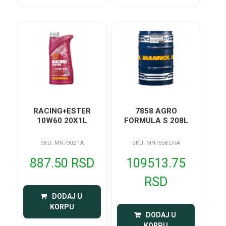
RACING+ESTER
7858 AGRO
10W60 20X1L
FORMULA S 208L
SKU: MN7902-1A
SKU: MN7858-DRA
887.50 RSD
109513.75
RSD
 DODAJ U 
KORPU
 DODAJ U 
KORPU