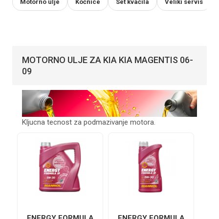
Motorno ulje
Kočnice
Set kvačila
Veliki servis
MOTORNO ULJE ZA KIA KIA MAGENTIS 06-
09
Kljucna tecnost za podmazivanje motora.
ENERGY FORMULA
ENERGY FORMULA