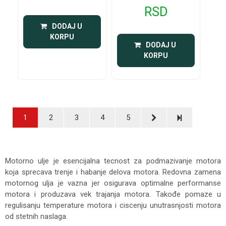
RSD
 DODAJ U 
KORPU
 DODAJ U 
KORPU
1
2
3
4
5
Motorno ulje je esencijalna tecnost za podmazivanje motora
koja sprecava trenje i habanje delova motora. Redovna zamena
motornog ulja je vazna jer osigurava optimalne performanse
motora i produzava vek trajanja motora. Takođe pomaze u
regulisanju temperature motora i ciscenju unutrasnjosti motora
od stetnih naslaga.