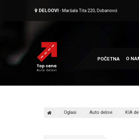
DELOOVI
- Maršala Tita 220, Dobanovci
O NA
POČETNA
Oglasi
Auto delovi
KIA de