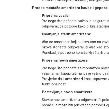
kretanje i smanjenje vibracija, dok gas 
Proces montaže amortizera haube i gepeka:
Priprema vozila
:
Pre nego što počnete, važno je osigurati 
odgovarajuće potpore kako bi bila stabiln
Uklanjanje starih amortizera
:
Ako se amortizeri koji su trenutno na vozi
okova. Koristite odgovarajući alat, kao što j
Ponekad je potrebno koristiti kliješta ili 
Priprema novih amortizera
:
Pre nego što počnete sa montažom novih am
veličinama i kapacitetima, pa je važno d
Provjerite da li
amortizeri
imaju ispravne z
funkcionalnost.
Postavljanje novih amortizera
:
Stavite novi amortizer u odgovarajući pol
nosače, a može biti pričvršćen pomoću vija