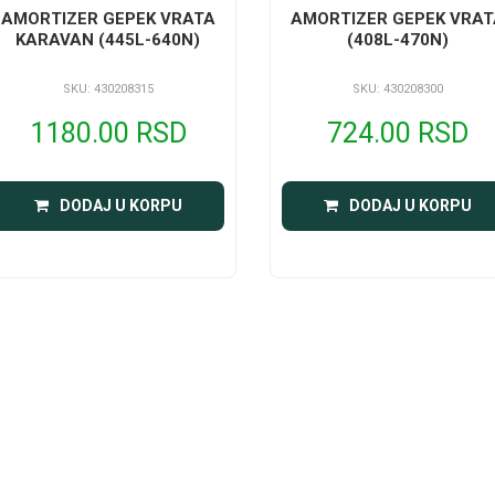
AMORTIZER GEPEK VRATA
AMORTIZER GEPEK VRAT
KARAVAN (445L-640N)
(408L-470N)
SKU: 430208315
SKU: 430208300
1180.00 RSD
724.00 RSD
DODAJ U KORPU
DODAJ U KORPU