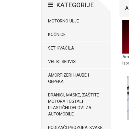
KATEGORIJE
A
MOTORNO ULJE
KOČNICE
SET KVAČILA
Amo
VELIKI SERVIS
isp
AMORTIZERI HAUBE I
GEPEKA
BRANICI, MASKE, ZAŠTITE
MOTORA I OSTALI
PLASTIČNI DELOVI ZA
AUTOMOBILE
PODIZAČI PROZORA, KVAKE,