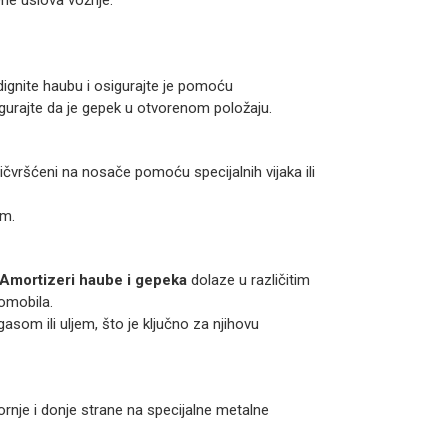
ne uslova vožnje.
dignite haubu i osigurajte je pomoću
gurajte da je gepek u otvorenom položaju.
čvršćeni na nosače pomoću specijalnih vijaka ili
om.
Amortizeri haube i gepeka
dolaze u različitim
omobila.
asom ili uljem, što je ključno za njihovu
rnje i donje strane na specijalne metalne