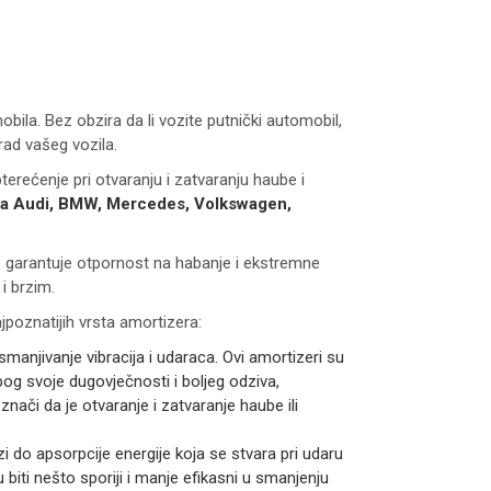
la. Bez obzira da li vozite putnički automobil,
rad vašeg vozila.
terećenje pri otvaranju i zatvaranju haube i
za Audi, BMW, Mercedes, Volkswagen,
to garantuje otpornost na habanje i ekstremne
i brzim.
ajpoznatijih vrsta amortizera:
smanjivanje vibracija i udaraca. Ovi amortizeri su
bog svoje dugovječnosti i boljeg odziva,
ači da je otvaranje i zatvaranje haube ili
zi do apsorpcije energije koja se stvara pri udaru
 biti nešto sporiji i manje efikasni u smanjenju