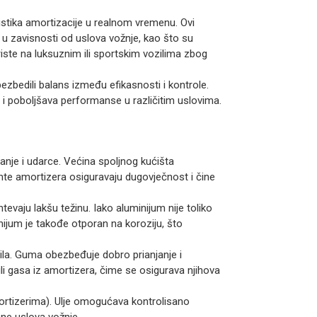
eristika amortizacije u realnom vremenu. Ovi
 u zavisnosti od uslova vožnje, kao što su
koriste na luksuznim ili sportskim vozilima zbog
ezbedili balans između efikasnosti i kontrole.
a i poboljšava performanse u različitim uslovima.
janje i udarce. Većina spoljnog kućišta
ente amortizera osiguravaju dugovječnost i čine
tevaju lakšu težinu. Iako aluminijum nije toliko
inijum je takođe otporan na koroziju, što
zila. Guma obezbeđuje dobro prianjanje i
ili gasa iz amortizera, čime se osigurava njihova
mortizerima). Ulje omogućava kontrolisano