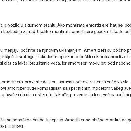
(obično azot) u gasnim amortizerima pomaže u brzom odzivu na prome
da je vozilo u sigurnom stanju. Ako montirate
amortizere haube
, po
a i bezbedna za rad. Ukoliko montirate amortizere gepeka, takođe osi
lu menjaju, počnite sa njihovim uklanjanjem.
Amortizeri
su obično pri
e ključ ili šrafciger, kako biste oprezno otpuštili i uklonili
amortizer.
drugi alat za lakše otpuštanje veza, jer amortizeri mogu biti pod napon
ortizera, proverite da li su ispravni i odgovarajući za vaše vozilo.
a novi amortizer bude kompatibilan sa specifičnim modelom vašeg aut
aptivače i da nisu oštećeni. Takođe, proverite da li su već napunjeni g
ožaj na nosačima haube ili gepeka. Amortizer se obično montira sa go
ka ili okova.