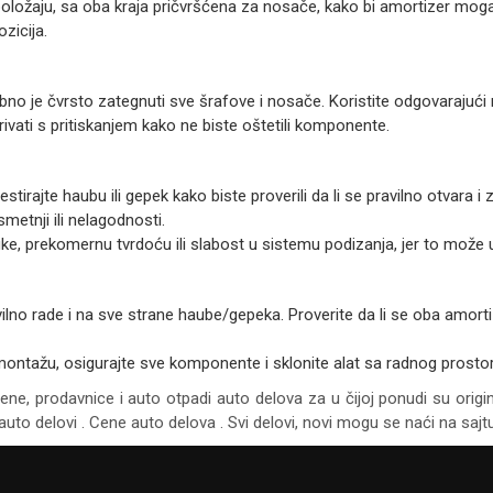
položaju, sa oba kraja pričvršćena za nosače, kako bi amortizer moga
ozicija.
bno je čvrsto zategnuti sve šrafove i nosače. Koristite odgovarajući 
erivati s pritiskanjem kako ne biste oštetili komponente.
stirajte haubu ili gepek kako biste proverili da li se pravilno otvara i
metnji ili nelagodnosti.
uke, prekomernu tvrdoću ili slabost u sistemu podizanja, jer to mož
avilno rade i na sve strane haube/gepeka. Proverite da li se oba amor
montažu, osigurajte sve komponente i sklonite alat sa radnog prostor
cene, prodavnice i auto otpadi auto delova za u čijoj ponudi su origi
auto delovi . Cene auto delova . Svi delovi, novi mogu se naći na saj