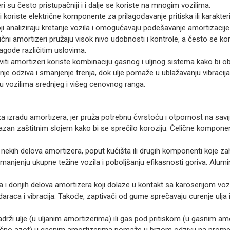
eri su često pristupačniji i i dalje se koriste na mnogim vozilima.
eri koriste električne komponente za prilagođavanje pritiska ili karakt
i analiziraju kretanje vozila i omogućavaju podešavanje amortizacije
ektrični amortizeri pružaju visok nivo udobnosti i kontrole, a često se 
agode različitim uslovima.
viti amortizeri koriste kombinaciju gasnog i uljnog sistema kako bi ob
anje odziva i smanjenje trenja, dok ulje pomaže u ublažavanju vibracij
u vozilima srednjeg i višeg cenovnog ranga.
n za izradu amortizera, jer pruža potrebnu čvrstoću i otpornost na savi
emazan zaštitnim slojem kako bi se sprečilo koroziju. Čelične kompon
i nekih delova amortizera, poput kućišta ili drugih komponenti koje zah
smanjenju ukupne težine vozila i poboljšanju efikasnosti goriva. Alum
a i donjih delova amortizera koji dolaze u kontakt sa karoserijom vo
araca i vibracija. Takođe, zaptivači od gume sprečavaju curenje ulja 
adrži ulje (u uljanim amortizerima) ili gas pod pritiskom (u gasnim a