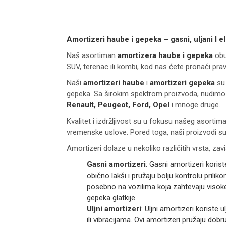
Amortizeri haube i gepeka – gasni, uljani I el
Naš asortiman
amortizera haube i gepeka
obu
SUV, terenac ili kombi, kod nas ćete pronaći pra
Naši
amortizeri haube
i
amortizeri gepeka
su 
gepeka. Sa širokim spektrom proizvoda, nudimo 
Renault, Peugeot, Ford, Opel
i mnoge druge.
Kvalitet i izdržljivost su u fokusu našeg asortim
vremenske uslove. Pored toga, naši proizvodi su 
Amortizeri dolaze u nekoliko različitih vrsta, zav
Gasni amortizeri
: Gasni amortizeri korist
obično lakši i pružaju bolju kontrolu prili
posebno na vozilima koja zahtevaju visoke 
gepeka glatkije.
Uljni amortizeri
: Uljni amortizeri koriste
ili vibracijama. Ovi amortizeri pružaju dob