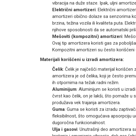
vibracija na duže staze. Ipak, uljni amortiz
Električni amortizeri
: Električni amortiz
amortizeri obično dolaze sa senzorima koj
brzina, težina vozila ili kvaliteta puta. El
njihove sposobnosti da se automatski pril
Mešoviti (kompozitni) amortizeri
: Mešo
Ovaj tip amortizera koristi gas za poboljš
Kompozitni amortizeri su često korišćeni 
Materijali korišćeni u izradi amortizera:
Čelik
: Čelik je najčešći materijal korišće
amortizera je od čelika, koji je često pr
ih otpornima na težak radni režim.
Aluminijum
: Aluminijum se koristi u izrad
čvrst kao čelik, on je lakši, što pomaže u 
produžava vek trajanja amortizera.
Guma
: Guma se koristi za izradu zaptivač
fleksibilnost, što omogućava apsorpciju ud
dugoročna funkcionalnost.
Ulja i gasovi
: Unutrašnji deo amortizera s