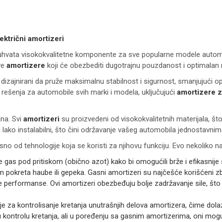
ektrični amortizeri
hvata visokokvalitetne komponente za sve popularne modele automobi
ve
amortizere
koji će obezbediti dugotrajnu pouzdanost i optimalan 
dizajnirani da pruže maksimalnu stabilnost i sigurnost, smanjujući op
rešenja za automobile svih marki i modela, uključujući
amortizere 
ana. Svi
amortizeri
su proizvedeni od visokokvalitetnih materijala, š
lako instalabilni, što čini održavanje vašeg automobila jednostavnim 
isno od tehnologije koja se koristi za njihovu funkciju. Evo nekoliko n
e gas pod pritiskom (obično azot) kako bi omogućili brže i efikasnije 
kom pokreta haube ili gepeka. Gasni amortizeri su najčešće korišćeni z
performanse. Ovi amortizeri obezbeđuju bolje zadržavanje sile, što zn
 ulje za kontrolisanje kretanja unutrašnjih delova amortizera, čime dola
ru kontrolu kretanja, ali u poređenju sa gasnim amortizerima, oni mogu