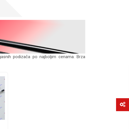
gasnih podizača po najboljim cenama. Brza