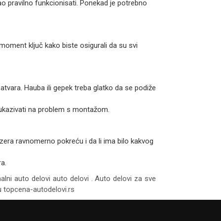
o pravilno funkcionisati. Ponekad je potrebno
moment ključ kako biste osigurali da su svi
 zatvara. Hauba ili gepek treba glatko da se podiže
e ukazivati na problem s montažom.
tizera ravnomerno pokreću i da li ima bilo kakvog
a.
nalni auto delovi auto delovi . Auto delovi za sve
tu topcena-autodelovi.rs