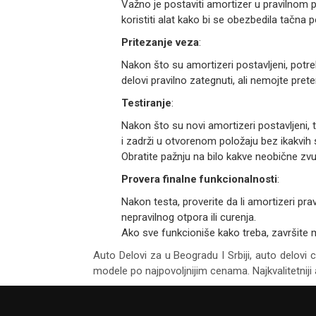
Važno je postaviti amortizer u pravilnom 
koristiti alat kako bi se obezbedila tačna p
Pritezanje veza
:
Nakon što su amortizeri postavljeni, potre
delovi pravilno zategnuti, ali nemojte pret
Testiranje
:
Nakon što su novi amortizeri postavljeni, te
i zadrži u otvorenom položaju bez ikakvih s
Obratite pažnju na bilo kakve neobične zv
Provera finalne funkcionalnosti
:
Nakon testa, proverite da li amortizeri pr
nepravilnog otpora ili curenja.
Ako sve funkcioniše kako treba, završite 
Auto Delovi za
u Beogradu I Srbiji, auto delovi 
modele po najpovoljnijim cenama. Najkvalitetniji 