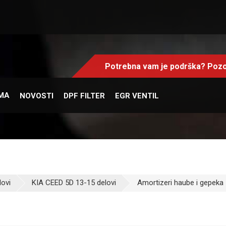
Potrebna vam je podrška? Pozo
MA
NOVOSTI
DPF FILTER
EGR VENTIL
lovi
KIA CEED 5D 13-15 delovi
Amortizeri haube i gepeka