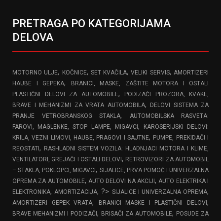
PRETRAGA PO KATEGORIJAMA
DELOVA
,
,
,
,
MOTORNO ULJE
KOČNICE
SET KVAČILA
VELIKI SERVIS
AMORTIZERI
,
HAUBE I GEPEKA
BRANICI, MASKE, ZAŠTITE MOTORA I OSTALI
,
PLASTIČNI DELOVI ZA AUTOMOBILE
PODIZAČI PROZORA, KVAKE,
,
BRAVE I MEHANIZMI ZA VRATA AUTOMOBILA
DELOVI SISTEMA ZA
,
PRANJE VETROBRANSKOG STAKLA
AUTOMOBILSKA RASVETA:
,
FAROVI, MAGLENKE, STOP LAMPE, MIGAVCI
KAROSERIJSKI DELOVI:
,
KRILA, VEZNI LIMOVI, HAUBE, PRAGOVI I SAJTNE
PUMPE, PREKIDAČI I
,
REOSTATI
RASHLADNI SISTEM VOZILA: HLADNJACI MOTORA I KLIME,
,
VENTILATORI, GREJAČI I OSTALI DELOVI
RETROVIZORI ZA AUTOMOBIL
,
– STAKLA, POKLOPCI, MIGAVCI
SIJALICE, PRVA POMOĆ I UNIVERZALNA
,
,
OPREMA ZA AUTOMOBILE
AUTO DELOVI NA AKCIJI
AUTO ELEKTRIKA I
,
, ?>
,
ELEKTRONIKA
AMORTIZACIJA
SIJALICE I UNIVERZALNA OPREMA
,
,
AMORTIZERI GEPEK VRATA
BRANICI MASKE I PLASTIČNI DELOVI
,
,
BRAVE MEHANIZMI I PODIZAČI
BRISAČI ZA AUTOMOBILE
POSUDE ZA