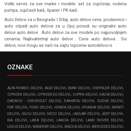
Veliki servis za sve marke i modele: set za zupčenje, vodena
pumpa, zupčasti kaiš, španer i PK kaiš.
Auto Delovi za
u Beogradu I Srbiji, auto delovi cene, prodavnice i
auto otpadi auto delova za u čijoj ponudi su originalni auto
delovi auto delovi . Auto delovi za sve modele po najpovoljnijim
cenama. Najkvalitetniji auto delovi . Cene auto delova . Svi
delovi, novi mogu se naći na sajtu topcena-autodelovi.rs
OZNAKE
,
,
,
,
ALFA ROMEO DELOVI
AUDI DELOVI
BMW DELOVI
CHRYSLER DELOVI
,
,
,
,
CITROEN DELOVI
CITROEN DS DELOVI
CUPRA DELOVI
DACIA DELOVI
,
,
,
DAEWOO - CHEVROLET DELOVI
DAIHATSU DELOVI
DODGE DELOVI
,
,
,
,
FIAT DELOVI
FORD DELOVI
HONDA DELOVI
HYUNDAI DELOVI
INFINITI
,
,
,
,
,
DELOVI
ISUZU DELOVI
IVECO DELOVI
JAGUAR DELOVI
JEEP DELOVI
,
,
,
,
KIA DELOVI
LADA DELOVI
LANCIA DELOVI
LAND ROVER DELOVI
,
,
,
,
LEXUS DELOVI
MASERATI DELOVI
MAZDA DELOVI
MERCEDES DELOVI