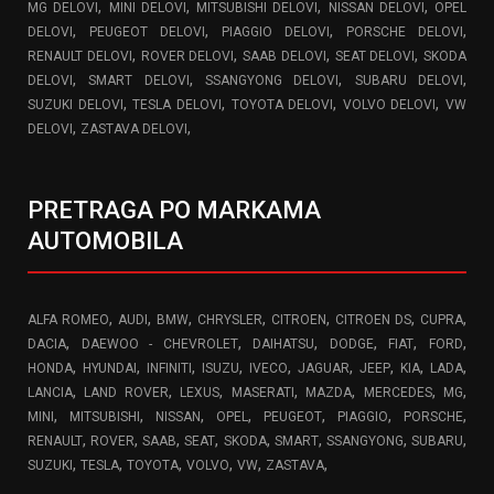
,
,
,
,
MG DELOVI
MINI DELOVI
MITSUBISHI DELOVI
NISSAN DELOVI
OPEL
,
,
,
,
DELOVI
PEUGEOT DELOVI
PIAGGIO DELOVI
PORSCHE DELOVI
,
,
,
,
RENAULT DELOVI
ROVER DELOVI
SAAB DELOVI
SEAT DELOVI
SKODA
,
,
,
,
DELOVI
SMART DELOVI
SSANGYONG DELOVI
SUBARU DELOVI
,
,
,
,
SUZUKI DELOVI
TESLA DELOVI
TOYOTA DELOVI
VOLVO DELOVI
VW
,
,
DELOVI
ZASTAVA DELOVI
PRETRAGA PO MARKAMA
AUTOMOBILA
,
,
,
,
,
,
,
ALFA ROMEO
AUDI
BMW
CHRYSLER
CITROEN
CITROEN DS
CUPRA
,
,
,
,
,
,
DACIA
DAEWOO - CHEVROLET
DAIHATSU
DODGE
FIAT
FORD
,
,
,
,
,
,
,
,
,
HONDA
HYUNDAI
INFINITI
ISUZU
IVECO
JAGUAR
JEEP
KIA
LADA
,
,
,
,
,
,
,
LANCIA
LAND ROVER
LEXUS
MASERATI
MAZDA
MERCEDES
MG
,
,
,
,
,
,
,
MINI
MITSUBISHI
NISSAN
OPEL
PEUGEOT
PIAGGIO
PORSCHE
,
,
,
,
,
,
,
,
RENAULT
ROVER
SAAB
SEAT
SKODA
SMART
SSANGYONG
SUBARU
,
,
,
,
,
,
SUZUKI
TESLA
TOYOTA
VOLVO
VW
ZASTAVA