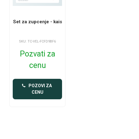
Set za zupcenje - kais
SKU: TC-VEL-FCFD9BF6
Pozvati za
cenu
 POZOVI ZA 
CENU