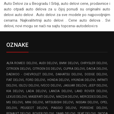
Auto Delovi za
u Beogradu I Srbiji, auto delovi cene, prodavnice i
auto otpadi auto delova za u čijoj ponudi su originalni auto
delovi auto delovi . Auto delovi za sve modele po najpovoljnijim
cenama. Najkvalitetniji auto delovi . Cene auto delova . Svi
delovi, novi mogu se naći na sajtu topcena-autodelovi.rs
OZNAKE
,
,
,
,
ALFA ROMEO DELOVI
AUDI DELOVI
BMW DELOVI
CHRYSLER DELOVI
,
,
,
,
CITROEN DELOVI
CITROEN DS DELOVI
CUPRA DELOVI
DACIA DELOVI
,
,
,
DAEWOO - CHEVROLET DELOVI
DAIHATSU DELOVI
DODGE DELOVI
,
,
,
,
FIAT DELOVI
FORD DELOVI
HONDA DELOVI
HYUNDAI DELOVI
INFINITI
,
,
,
,
,
DELOVI
ISUZU DELOVI
IVECO DELOVI
JAGUAR DELOVI
JEEP DELOVI
,
,
,
,
KIA DELOVI
LADA DELOVI
LANCIA DELOVI
LAND ROVER DELOVI
,
,
,
,
LEXUS DELOVI
MASERATI DELOVI
MAZDA DELOVI
MERCEDES DELOVI
,
,
,
,
MG DELOVI
MINI DELOVI
MITSUBISHI DELOVI
NISSAN DELOVI
OPEL
,
,
,
,
DELOVI
PEUGEOT DELOVI
PIAGGIO DELOVI
PORSCHE DELOVI
,
,
,
,
RENAULT DELOVI
ROVER DELOVI
SAAB DELOVI
SEAT DELOVI
SKODA