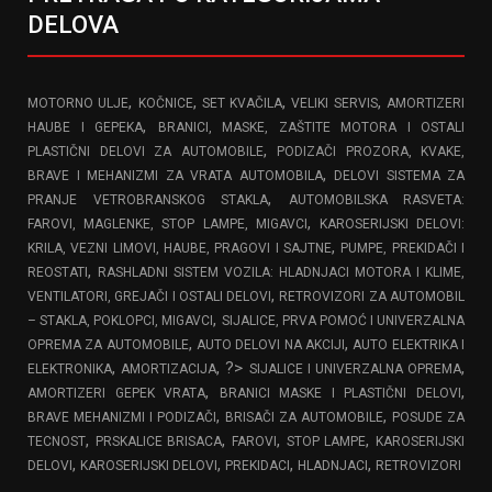
DELOVA
,
,
,
,
MOTORNO ULJE
KOČNICE
SET KVAČILA
VELIKI SERVIS
AMORTIZERI
,
HAUBE I GEPEKA
BRANICI, MASKE, ZAŠTITE MOTORA I OSTALI
,
PLASTIČNI DELOVI ZA AUTOMOBILE
PODIZAČI PROZORA, KVAKE,
,
BRAVE I MEHANIZMI ZA VRATA AUTOMOBILA
DELOVI SISTEMA ZA
,
PRANJE VETROBRANSKOG STAKLA
AUTOMOBILSKA RASVETA:
,
FAROVI, MAGLENKE, STOP LAMPE, MIGAVCI
KAROSERIJSKI DELOVI:
,
KRILA, VEZNI LIMOVI, HAUBE, PRAGOVI I SAJTNE
PUMPE, PREKIDAČI I
,
REOSTATI
RASHLADNI SISTEM VOZILA: HLADNJACI MOTORA I KLIME,
,
VENTILATORI, GREJAČI I OSTALI DELOVI
RETROVIZORI ZA AUTOMOBIL
,
– STAKLA, POKLOPCI, MIGAVCI
SIJALICE, PRVA POMOĆ I UNIVERZALNA
,
,
OPREMA ZA AUTOMOBILE
AUTO DELOVI NA AKCIJI
AUTO ELEKTRIKA I
,
, ?>
,
ELEKTRONIKA
AMORTIZACIJA
SIJALICE I UNIVERZALNA OPREMA
,
,
AMORTIZERI GEPEK VRATA
BRANICI MASKE I PLASTIČNI DELOVI
,
,
BRAVE MEHANIZMI I PODIZAČI
BRISAČI ZA AUTOMOBILE
POSUDE ZA
,
,
,
,
TECNOST
PRSKALICE BRISACA
FAROVI
STOP LAMPE
KAROSERIJSKI
,
,
,
,
DELOVI
KAROSERIJSKI DELOVI
PREKIDACI
HLADNJACI
RETROVIZORI