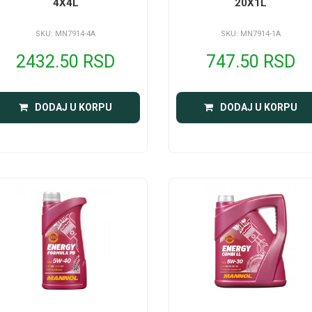
4X4L
20X1L
SKU: MN7914-4A
SKU: MN7914-1A
2432.50 RSD
747.50 RSD
DODAJ U KORPU
DODAJ U KORPU