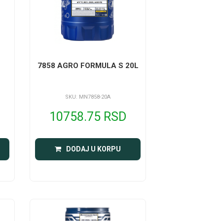
7858 AGRO FORMULA S 20L
SKU: MN7858-20A
10758.75 RSD
DODAJ U KORPU