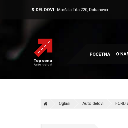
DELOOVI
- Maršala Tita 220, Dobanovci
O NA
POČETNA
Oglasi
Auto delovi
FORD d