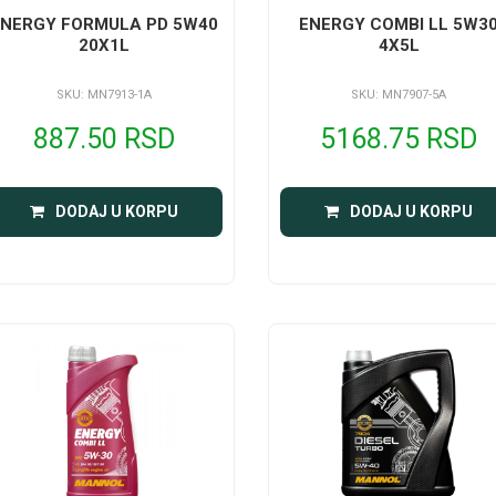
ENERGY FORMULA PD 5W40
ENERGY COMBI LL 5W3
20X1L
4X5L
SKU: MN7913-1A
SKU: MN7907-5A
887.50 RSD
5168.75 RSD
DODAJ U KORPU
DODAJ U KORPU