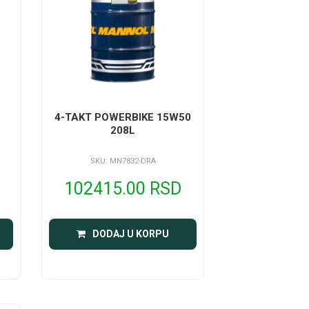
4-TAKT POWERBIKE 15W50
208L
SKU: MN7832-DRA
102415.00 RSD
DODAJ U KORPU