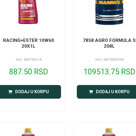
RACING+ESTER 10W60
7858 AGRO FORMULA S
20X1L
208L
SKU: MN7902-1A
SKU: MN7858-DRA
887.50 RSD
109513.75 RSD
DODAJ U KORPU
DODAJ U KORPU