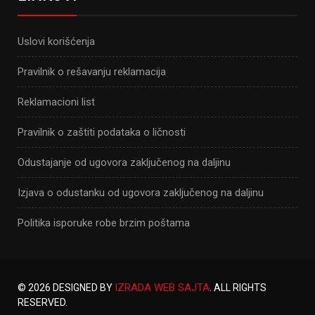
Uslovi korišćenja
Pravilnik o rešavanju reklamacija
Reklamacioni list
Pravilnik o zaštiti podataka o ličnosti
Odustajanje od ugovora zaključenog na daljinu
Izjava o odustanku od ugovora zaključenog na daljinu
Politika isporuke robe brzim poštama
IZRADA WEB SAJTA
© 2026 DESIGNED BY
. ALL RIGHTS
RESERVED.