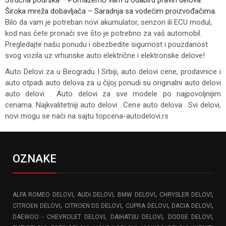
Široka mreža dobavljača – Saradnja sa vodećim proizvođačima.
Bilo da vam je potreban novi akumulator, senzori ili ECU modul,
kod nas ćete pronaći sve što je potrebno za vaš automobil.
Pregledajte našu ponudu i obezbedite sigurnost i pouzdanost
svog vozila uz vrhunske auto električne i elektronske delove!
Auto Delovi za
u Beogradu I Srbiji, auto delovi cene, prodavnice i
auto otpadi auto delova za u čijoj ponudi su originalni auto delovi
auto delovi . Auto delovi za sve modele po najpovoljnijim
cenama. Najkvalitetniji auto delovi . Cene auto delova . Svi delovi,
novi mogu se naći na sajtu topcena-autodelovi.rs
OZNAKE
,
,
,
,
ALFA ROMEO DELOVI
AUDI DELOVI
BMW DELOVI
CHRYSLER DELOVI
,
,
,
,
CITROEN DELOVI
CITROEN DS DELOVI
CUPRA DELOVI
DACIA DELOVI
,
,
,
DAEWOO - CHEVROLET DELOVI
DAIHATSU DELOVI
DODGE DELOVI