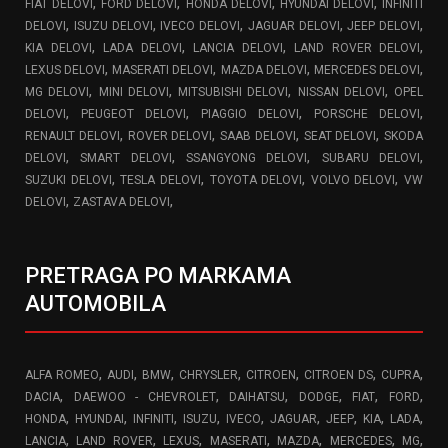
,
,
,
,
FIAT DELOVI
FORD DELOVI
HONDA DELOVI
HYUNDAI DELOVI
INFINITI
,
,
,
,
,
DELOVI
ISUZU DELOVI
IVECO DELOVI
JAGUAR DELOVI
JEEP DELOVI
,
,
,
,
KIA DELOVI
LADA DELOVI
LANCIA DELOVI
LAND ROVER DELOVI
,
,
,
,
LEXUS DELOVI
MASERATI DELOVI
MAZDA DELOVI
MERCEDES DELOVI
,
,
,
,
MG DELOVI
MINI DELOVI
MITSUBISHI DELOVI
NISSAN DELOVI
OPEL
,
,
,
,
DELOVI
PEUGEOT DELOVI
PIAGGIO DELOVI
PORSCHE DELOVI
,
,
,
,
RENAULT DELOVI
ROVER DELOVI
SAAB DELOVI
SEAT DELOVI
SKODA
,
,
,
,
DELOVI
SMART DELOVI
SSANGYONG DELOVI
SUBARU DELOVI
,
,
,
,
SUZUKI DELOVI
TESLA DELOVI
TOYOTA DELOVI
VOLVO DELOVI
VW
,
,
DELOVI
ZASTAVA DELOVI
PRETRAGA PO MARKAMA
AUTOMOBILA
,
,
,
,
,
,
,
ALFA ROMEO
AUDI
BMW
CHRYSLER
CITROEN
CITROEN DS
CUPRA
,
,
,
,
,
,
DACIA
DAEWOO - CHEVROLET
DAIHATSU
DODGE
FIAT
FORD
,
,
,
,
,
,
,
,
,
HONDA
HYUNDAI
INFINITI
ISUZU
IVECO
JAGUAR
JEEP
KIA
LADA
,
,
,
,
,
,
,
LANCIA
LAND ROVER
LEXUS
MASERATI
MAZDA
MERCEDES
MG