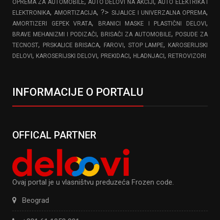
,
,
OPREMA ZA AUTOMOBILE
AUTO DELOVI NA AKCIJI
AUTO ELEKTRIKA I
,
, ?>
,
ELEKTRONIKA
AMORTIZACIJA
SIJALICE I UNIVERZALNA OPREMA
,
,
AMORTIZERI GEPEK VRATA
BRANICI MASKE I PLASTIČNI DELOVI
,
,
BRAVE MEHANIZMI I PODIZAČI
BRISAČI ZA AUTOMOBILE
POSUDE ZA
,
,
,
,
TECNOST
PRSKALICE BRISACA
FAROVI
STOP LAMPE
KAROSERIJSKI
,
,
,
,
DELOVI
KAROSERIJSKI DELOVI
PREKIDACI
HLADNJACI
RETROVIZORI
INFORMACIJE O PORTALU
OFFICAL PARTNER
Ovaj portal je u vlasništvu preduzeća Frozen code.
Beograd