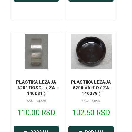
PLASTIKA LEŽAJA
PLASTIKA LEŽAJA
6201 BOSCH ( ZA
6200 VALEO ( ZA
140081 )
140079 )
SKU: 131828
SKU: 131827
110.00 RSD
102.50 RSD
 DODAJ U 
 DODAJ U 