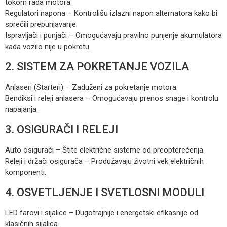
tokom rada motora.
Regulatori napona – Kontrolišu izlazni napon alternatora kako bi
sprečili prepunjavanje.
Ispravljači i punjači – Omogućavaju pravilno punjenje akumulatora
kada vozilo nije u pokretu.
2. SISTEM ZA POKRETANJE VOZILA
Anlaseri (Starteri) – Zaduženi za pokretanje motora.
Bendiksi i releji anlasera – Omogućavaju prenos snage i kontrolu
napajanja.
3. OSIGURAČI I RELEJI
Auto osigurači – Štite električne sisteme od preopterećenja.
Releji i držači osigurača – Produžavaju životni vek električnih
komponenti.
4. OSVETLJENJE I SVETLOSNI MODULI
LED farovi i sijalice – Dugotrajnije i energetski efikasnije od
klasičnih sijalica.