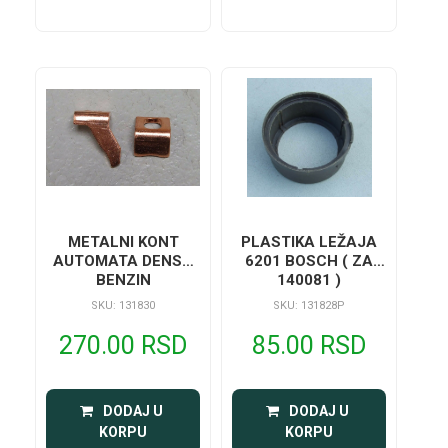
METALNI KONT
PLASTIKA LEŽAJA
AUTOMATA DENSO
6201 BOSCH ( ZA
BENZIN
140081 )
SKU: 131830
SKU: 131828P
270.00 RSD
85.00 RSD
 DODAJ U 
 DODAJ U 
KORPU
KORPU