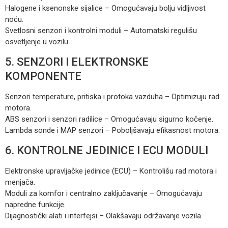
Halogene i ksenonske sijalice – Omogućavaju bolju vidljivost
noću.
Svetlosni senzori i kontrolni moduli – Automatski regulišu
osvetljenje u vozilu.
5. SENZORI I ELEKTRONSKE
KOMPONENTE
Senzori temperature, pritiska i protoka vazduha – Optimizuju rad
motora.
ABS senzori i senzori radilice – Omogućavaju sigurno kočenje.
Lambda sonde i MAP senzori – Poboljšavaju efikasnost motora.
6. KONTROLNE JEDINICE I ECU MODULI
Elektronske upravljačke jedinice (ECU) – Kontrolišu rad motora i
menjača.
Moduli za komfor i centralno zaključavanje – Omogućavaju
napredne funkcije.
Dijagnostički alati i interfejsi – Olakšavaju održavanje vozila.