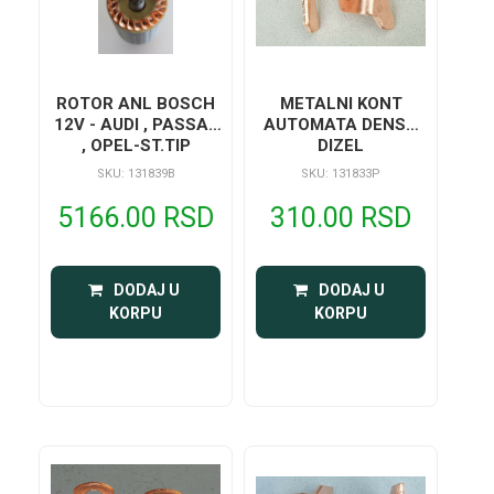
ROTOR ANL BOSCH
METALNI KONT
12V - AUDI , PASSAT
AUTOMATA DENSO
, OPEL-ST.TIP
DIZEL
SKU: 131839B
SKU: 131833P
5166.00 RSD
310.00 RSD
 DODAJ U 
 DODAJ U 
KORPU
KORPU