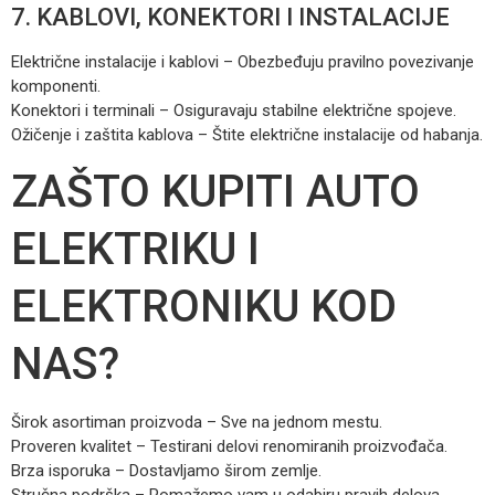
7. KABLOVI, KONEKTORI I INSTALACIJE
Električne instalacije i kablovi – Obezbeđuju pravilno povezivanje
komponenti.
Konektori i terminali – Osiguravaju stabilne električne spojeve.
Ožičenje i zaštita kablova – Štite električne instalacije od habanja.
ZAŠTO KUPITI AUTO
ELEKTRIKU I
ELEKTRONIKU KOD
NAS?
Širok asortiman proizvoda – Sve na jednom mestu.
Proveren kvalitet – Testirani delovi renomiranih proizvođača.
Brza isporuka – Dostavljamo širom zemlje.
Stručna podrška – Pomažemo vam u odabiru pravih delova.