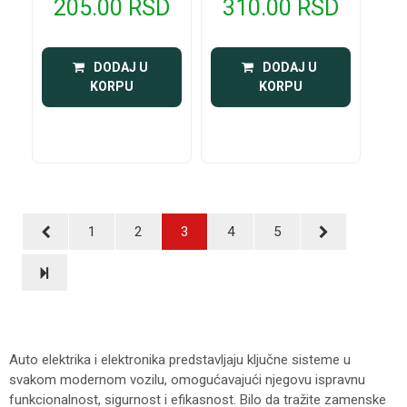
205.00 RSD
310.00 RSD
 DODAJ U 
 DODAJ U 
KORPU
KORPU
1
2
3
4
5
Auto elektrika i elektronika predstavljaju ključne sisteme u
svakom modernom vozilu, omogućavajući njegovu ispravnu
funkcionalnost, sigurnost i efikasnost. Bilo da tražite zamenske