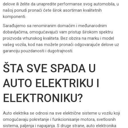
delove ili želite da unapredite performanse svog automobila, u
našoj ponudi pronaći ćete širok asortiman kvalitetnih
komponenti.
Sarađujemo sa renomiranim domaćim i međunarodnim
dobavljačima, omogućavajući vam pristup širokom spektru
proizvoda vrhunskog kvaliteta. Bez obzira na marku i model
vašeg vozila, kod nas možete pronaći odgovarajuće delove uz
garanciju pouzdanosti i dugotrajnosti.
ŠTA SVE SPADA U
AUTO ELEKTRIKU I
ELEKTRONIKU?
Auto elektrika se odnosi na sve električne sisteme u vozilu koji
omogućavaju pokretanje i funkcionisanje motora, svetlosnih
sistema, paljenja i napajanja. S druge strane, auto elektronika