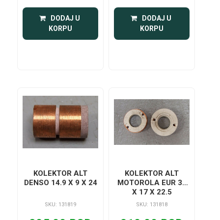
 DODAJ U 
 DODAJ U 
KORPU
KORPU
KOLEKTOR ALT
KOLEKTOR ALT
DENSO 14.9 X 9 X 24
MOTOROLA EUR 32
X 17 X 22.5
SKU: 131819
SKU: 131818