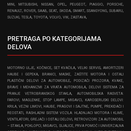
,
,
,
,
,
,
,
MINI
MITSUBISHI
NISSAN
OPEL
PEUGEOT
PIAGGIO
PORSCHE
,
,
,
,
,
,
,
,
RENAULT
ROVER
SAAB
SEAT
SKODA
SMART
SSANGYONG
SUBARU
,
,
,
,
,
,
SUZUKI
TESLA
TOYOTA
VOLVO
VW
ZASTAVA
PRETRAGA PO KATEGORIJAMA
DELOVA
,
,
,
,
MOTORNO ULJE
KOČNICE
SET KVAČILA
VELIKI SERVIS
AMORTIZERI
,
HAUBE I GEPEKA
BRANICI, MASKE, ZAŠTITE MOTORA I OSTALI
,
PLASTIČNI DELOVI ZA AUTOMOBILE
PODIZAČI PROZORA, KVAKE,
,
BRAVE I MEHANIZMI ZA VRATA AUTOMOBILA
DELOVI SISTEMA ZA
,
PRANJE VETROBRANSKOG STAKLA
AUTOMOBILSKA RASVETA:
,
FAROVI, MAGLENKE, STOP LAMPE, MIGAVCI
KAROSERIJSKI DELOVI:
,
KRILA, VEZNI LIMOVI, HAUBE, PRAGOVI I SAJTNE
PUMPE, PREKIDAČI I
,
REOSTATI
RASHLADNI SISTEM VOZILA: HLADNJACI MOTORA I KLIME,
,
VENTILATORI, GREJAČI I OSTALI DELOVI
RETROVIZORI ZA AUTOMOBIL
,
– STAKLA, POKLOPCI, MIGAVCI
SIJALICE, PRVA POMOĆ I UNIVERZALNA