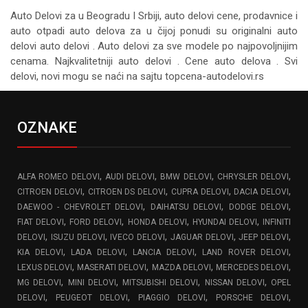
Auto Delovi za
u Beogradu I Srbiji, auto delovi cene, prodavnice i
auto otpadi auto delova za u čijoj ponudi su originalni auto
delovi auto delovi . Auto delovi za sve modele po najpovoljnijim
cenama. Najkvalitetniji auto delovi . Cene auto delova . Svi
delovi, novi mogu se naći na sajtu topcena-autodelovi.rs
OZNAKE
,
,
,
,
ALFA ROMEO DELOVI
AUDI DELOVI
BMW DELOVI
CHRYSLER DELOVI
,
,
,
,
CITROEN DELOVI
CITROEN DS DELOVI
CUPRA DELOVI
DACIA DELOVI
,
,
,
DAEWOO - CHEVROLET DELOVI
DAIHATSU DELOVI
DODGE DELOVI
,
,
,
,
FIAT DELOVI
FORD DELOVI
HONDA DELOVI
HYUNDAI DELOVI
INFINITI
,
,
,
,
,
DELOVI
ISUZU DELOVI
IVECO DELOVI
JAGUAR DELOVI
JEEP DELOVI
,
,
,
,
KIA DELOVI
LADA DELOVI
LANCIA DELOVI
LAND ROVER DELOVI
,
,
,
,
LEXUS DELOVI
MASERATI DELOVI
MAZDA DELOVI
MERCEDES DELOVI
,
,
,
,
MG DELOVI
MINI DELOVI
MITSUBISHI DELOVI
NISSAN DELOVI
OPEL
,
,
,
,
DELOVI
PEUGEOT DELOVI
PIAGGIO DELOVI
PORSCHE DELOVI