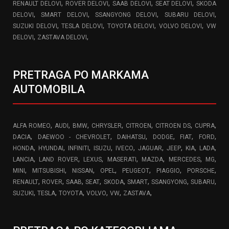
,
,
,
,
RENAULT DELOVI
ROVER DELOVI
SAAB DELOVI
SEAT DELOVI
SKODA
,
,
,
,
DELOVI
SMART DELOVI
SSANGYONG DELOVI
SUBARU DELOVI
,
,
,
,
SUZUKI DELOVI
TESLA DELOVI
TOYOTA DELOVI
VOLVO DELOVI
VW
,
,
DELOVI
ZASTAVA DELOVI
PRETRAGA PO MARKAMA
AUTOMOBILA
,
,
,
,
,
,
,
ALFA ROMEO
AUDI
BMW
CHRYSLER
CITROEN
CITROEN DS
CUPRA
,
,
,
,
,
,
DACIA
DAEWOO - CHEVROLET
DAIHATSU
DODGE
FIAT
FORD
,
,
,
,
,
,
,
,
,
HONDA
HYUNDAI
INFINITI
ISUZU
IVECO
JAGUAR
JEEP
KIA
LADA
,
,
,
,
,
,
,
LANCIA
LAND ROVER
LEXUS
MASERATI
MAZDA
MERCEDES
MG
,
,
,
,
,
,
,
MINI
MITSUBISHI
NISSAN
OPEL
PEUGEOT
PIAGGIO
PORSCHE
,
,
,
,
,
,
,
,
RENAULT
ROVER
SAAB
SEAT
SKODA
SMART
SSANGYONG
SUBARU
,
,
,
,
,
,
SUZUKI
TESLA
TOYOTA
VOLVO
VW
ZASTAVA