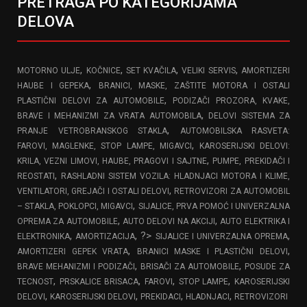
PRETRAGA PO KATEGORIJAMA
DELOVA
,
,
,
,
MOTORNO ULJE
KOČNICE
SET KVAČILA
VELIKI SERVIS
AMORTIZERI
,
HAUBE I GEPEKA
BRANICI, MASKE, ZAŠTITE MOTORA I OSTALI
,
PLASTIČNI DELOVI ZA AUTOMOBILE
PODIZAČI PROZORA, KVAKE,
,
BRAVE I MEHANIZMI ZA VRATA AUTOMOBILA
DELOVI SISTEMA ZA
,
PRANJE VETROBRANSKOG STAKLA
AUTOMOBILSKA RASVETA:
,
FAROVI, MAGLENKE, STOP LAMPE, MIGAVCI
KAROSERIJSKI DELOVI:
,
KRILA, VEZNI LIMOVI, HAUBE, PRAGOVI I SAJTNE
PUMPE, PREKIDAČI I
,
REOSTATI
RASHLADNI SISTEM VOZILA: HLADNJACI MOTORA I KLIME,
,
VENTILATORI, GREJAČI I OSTALI DELOVI
RETROVIZORI ZA AUTOMOBIL
,
– STAKLA, POKLOPCI, MIGAVCI
SIJALICE, PRVA POMOĆ I UNIVERZALNA
,
,
OPREMA ZA AUTOMOBILE
AUTO DELOVI NA AKCIJI
AUTO ELEKTRIKA I
,
, ?>
,
ELEKTRONIKA
AMORTIZACIJA
SIJALICE I UNIVERZALNA OPREMA
,
,
AMORTIZERI GEPEK VRATA
BRANICI MASKE I PLASTIČNI DELOVI
,
,
BRAVE MEHANIZMI I PODIZAČI
BRISAČI ZA AUTOMOBILE
POSUDE ZA
,
,
,
,
TECNOST
PRSKALICE BRISACA
FAROVI
STOP LAMPE
KAROSERIJSKI
,
,
,
,
DELOVI
KAROSERIJSKI DELOVI
PREKIDACI
HLADNJACI
RETROVIZORI