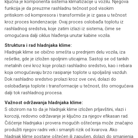
ključna je komponenta sistema klimatizacije u vozilu. Njegova
funkcija je da preuzme rashladnu tečnost pod visokim
pritiskom od kompresora i transformiše je iz gasa u tečnost
kroz proces kondenzacije. Ovaj proces oslobađa toplotu iz
rashladnog sredstva, koje zatim izlazi iz sistema, čime se
omogućava dalji ciklus hlađenja unutar kabine vozila.
Struktura i rad hladnjaka klime:
Hladnjak klime se obično smešta u prednjem delu vozila, iza
rešetke, gde je izložen spoljnim uticajima. Sastoji se od tankih
metalnih cevi kroz koje prolazi rashladno sredstvo, kao i rebara
koja omogućavaju brzo rasipanje toplote u spoljašnji vazduh.
Dok rashladno sredstvo prolazi kroz ove cevi, dolazi do
oslobađanja toplote i transformacije u tečnost, što omogućava
dalji tok rashladnog procesa.
Važnost održavanja hladnjaka klime:
S obzirom na to da je hladnjak klime izložen prljavštini, vlazi i
koroziji, redovno održavanje je ključno za njegov efikasan rad.
Čišćenje hladnjaka i provera mogućih oštećenja može značajno
produžiti njegov radni vek i smanjiti rizik od kvarova. Ako
hladnjak klime postane oštećen ili zapušen, dolazi do smanjenja