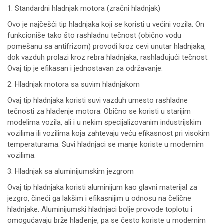
1. Standardni hladnjak motora (zračni hladnjak)
Ovo je najčešći tip hladnjaka koji se koristi u većini vozila. On
funkcioniše tako što rashladnu tečnost (obično vodu
pomešanu sa antifrizom) provodi kroz cevi unutar hladnjaka,
dok vazduh prolazi kroz rebra hladnjaka, rashlađujući tečnost.
Ovaj tip je efikasan i jednostavan za održavanje.
2. Hladnjak motora sa suvim hladnjakom
Ovaj tip hladnjaka koristi suvi vazduh umesto rashladne
tečnosti za hlađenje motora. Obično se koristi u starijim
modelima vozila, ali i u nekim specijalizovanim industrijskim
vozilima ili vozilima koja zahtevaju veću efikasnost pri visokim
temperaturama. Suvi hladnjaci se manje koriste u modernim
vozilima.
3. Hladnjak sa aluminijumskim jezgrom
Ovaj tip hladnjaka koristi aluminijum kao glavni materijal za
jezgro, čineći ga lakšim i efikasnijim u odnosu na čelične
hladnjake. Aluminijumski hladnjaci bolje provode toplotu i
omogućavaju brže hlađenje, pa se često koriste u modernim