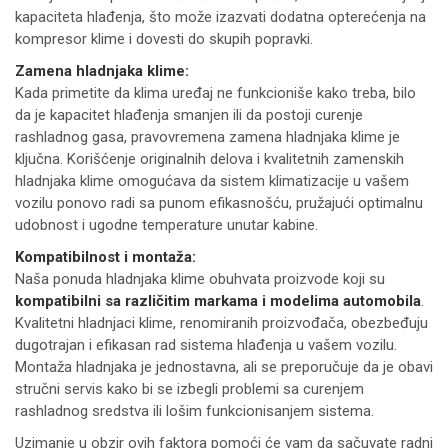
kapaciteta hlađenja, što može izazvati dodatna opterećenja na
kompresor klime i dovesti do skupih popravki.
Zamena hladnjaka klime:
Kada primetite da klima uređaj ne funkcioniše kako treba, bilo
da je kapacitet hlađenja smanjen ili da postoji curenje
rashladnog gasa, pravovremena zamena hladnjaka klime je
ključna. Korišćenje originalnih delova i kvalitetnih zamenskih
hladnjaka klime omogućava da sistem klimatizacije u vašem
vozilu ponovo radi sa punom efikasnošću, pružajući optimalnu
udobnost i ugodne temperature unutar kabine.
Kompatibilnost i montaža:
Naša ponuda hladnjaka klime obuhvata proizvode koji su
kompatibilni sa različitim markama i modelima automobila
.
Kvalitetni hladnjaci klime, renomiranih proizvođača, obezbeđuju
dugotrajan i efikasan rad sistema hlađenja u vašem vozilu.
Montaža hladnjaka je jednostavna, ali se preporučuje da je obavi
stručni servis kako bi se izbegli problemi sa curenjem
rashladnog sredstva ili lošim funkcionisanjem sistema.
Uzimanje u obzir ovih faktora pomoći će vam da sačuvate radni