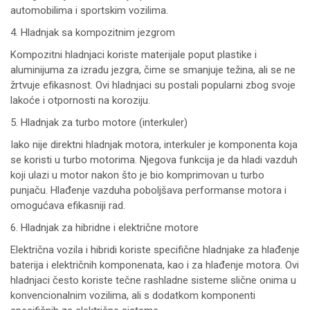
automobilima i sportskim vozilima.
4. Hladnjak sa kompozitnim jezgrom
Kompozitni hladnjaci koriste materijale poput plastike i
aluminijuma za izradu jezgra, čime se smanjuje težina, ali se ne
žrtvuje efikasnost. Ovi hladnjaci su postali popularni zbog svoje
lakoće i otpornosti na koroziju.
5. Hladnjak za turbo motore (interkuler)
Iako nije direktni hladnjak motora, interkuler je komponenta koja
se koristi u turbo motorima. Njegova funkcija je da hladi vazduh
koji ulazi u motor nakon što je bio komprimovan u turbo
punjaču. Hlađenje vazduha poboljšava performanse motora i
omogućava efikasniji rad.
6. Hladnjak za hibridne i električne motore
Električna vozila i hibridi koriste specifične hladnjake za hlađenje
baterija i električnih komponenata, kao i za hlađenje motora. Ovi
hladnjaci često koriste tečne rashladne sisteme slične onima u
konvencionalnim vozilima, ali s dodatkom komponenti