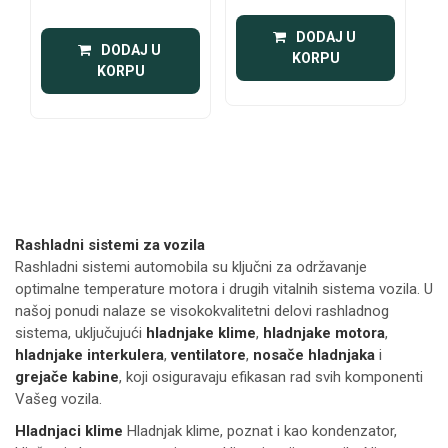
 DODAJ U 
 DODAJ U 
KORPU
KORPU
Rashladni sistemi za vozila
Rashladni sistemi automobila su ključni za održavanje
optimalne temperature motora i drugih vitalnih sistema vozila. U
našoj ponudi nalaze se visokokvalitetni delovi rashladnog
sistema, uključujući
hladnjake klime
,
hladnjake motora
,
hladnjake interkulera
,
ventilatore
,
nosače hladnjaka
i
grejače kabine
, koji osiguravaju efikasan rad svih komponenti
Vašeg vozila.
Hladnjaci klime
Hladnjak klime, poznat i kao kondenzator,