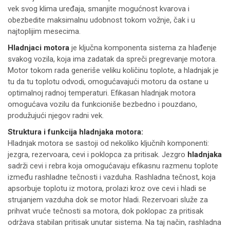
vek svog klima uređaja, smanjite mogućnost kvarova i
obezbedite maksimalnu udobnost tokom vožnje, čak i u
najtoplijim mesecima.
Hladnjaci motora
je ključna komponenta sistema za hlađenje
svakog vozila, koja ima zadatak da spreči pregrevanje motora.
Motor tokom rada generiše veliku količinu toplote, a hladnjak je
tu da tu toplotu odvodi, omogućavajući motoru da ostane u
optimalnoj radnoj temperaturi. Efikasan hladnjak motora
omogućava vozilu da funkcioniše bezbedno i pouzdano,
produžujući njegov radni vek.
Struktura i funkcija hladnjaka motora:
Hladnjak motora se sastoji od nekoliko ključnih komponenti:
jezgra, rezervoara, cevi i poklopca za pritisak. Jezgro
hladnjaka
sadrži cevi i rebra koja omogućavaju efikasnu razmenu toplote
između rashladne tečnosti i vazduha. Rashladna tečnost, koja
apsorbuje toplotu iz motora, prolazi kroz ove cevi i hladi se
strujanjem vazduha dok se motor hladi. Rezervoari služe za
prihvat vruće tečnosti sa motora, dok poklopac za pritisak
održava stabilan pritisak unutar sistema. Na taj način, rashladna