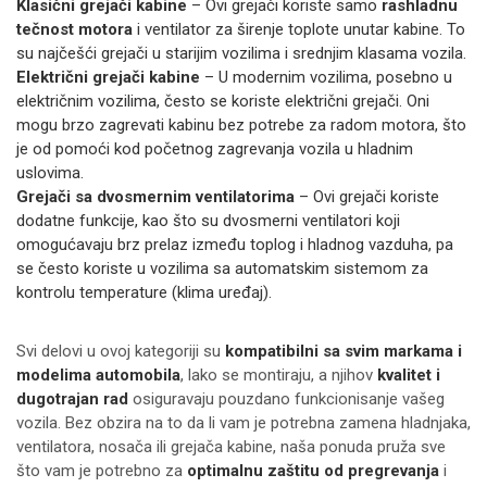
Klasični grejači kabine
– Ovi grejači koriste samo
rashladnu
tečnost motora
i ventilator za širenje toplote unutar kabine. To
su najčešći grejači u starijim vozilima i srednjim klasama vozila.
Električni grejači kabine
– U modernim vozilima, posebno u
električnim vozilima, često se koriste električni grejači. Oni
mogu brzo zagrevati kabinu bez potrebe za radom motora, što
je od pomoći kod početnog zagrevanja vozila u hladnim
uslovima.
Grejači sa dvosmernim ventilatorima
– Ovi grejači koriste
dodatne funkcije, kao što su dvosmerni ventilatori koji
omogućavaju brz prelaz između toplog i hladnog vazduha, pa
se često koriste u vozilima sa automatskim sistemom za
kontrolu temperature (klima uređaj).
Svi delovi u ovoj kategoriji su
kompatibilni sa svim markama i
modelima automobila
, lako se montiraju, a njihov
kvalitet i
dugotrajan rad
osiguravaju pouzdano funkcionisanje vašeg
vozila. Bez obzira na to da li vam je potrebna zamena hladnjaka,
ventilatora, nosača ili grejača kabine, naša ponuda pruža sve
što vam je potrebno za
optimalnu zaštitu od pregrevanja
i