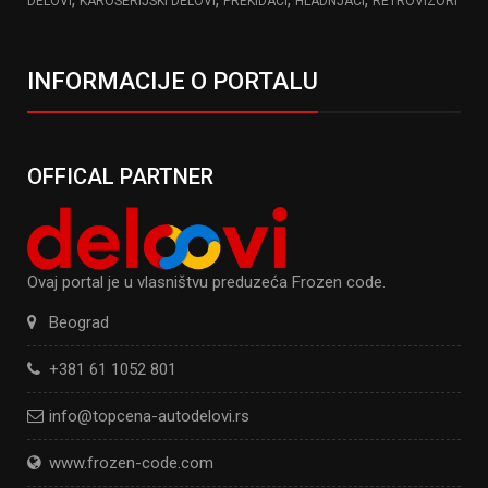
DELOVI
KAROSERIJSKI DELOVI
PREKIDACI
HLADNJACI
RETROVIZORI
INFORMACIJE O PORTALU
OFFICAL PARTNER
Ovaj portal je u vlasništvu preduzeća Frozen code.
Beograd
+381 61 1052 801
info@topcena-autodelovi.rs
www.frozen-code.com