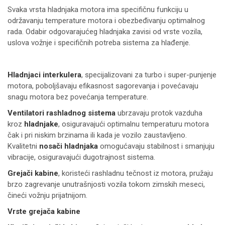
Svaka vrsta hladnjaka motora ima specifičnu funkciju u
održavanju temperature motora i obezbeđivanju optimalnog
rada. Odabir odgovarajućeg hladnjaka zavisi od vrste vozila,
uslova vožnje i specifičnih potreba sistema za hlađenje.
Hladnjaci interkulera
, specijalizovani za turbo i super-punjenje
motora, poboljšavaju efikasnost sagorevanja i povećavaju
snagu motora bez povećanja temperature.
Ventilatori rashladnog sistema
ubrzavaju protok vazduha
kroz
hladnjake
, osiguravajući optimalnu temperaturu motora
čak i pri niskim brzinama ili kada je vozilo zaustavljeno.
Kvalitetni
nosači hladnjaka
omogućavaju stabilnost i smanjuju
vibracije, osiguravajući dugotrajnost sistema.
Grejači kabine
, koristeći rashladnu tečnost iz motora, pružaju
brzo zagrevanje unutrašnjosti vozila tokom zimskih meseci,
čineći vožnju prijatnijom.
Vrste grejača kabine