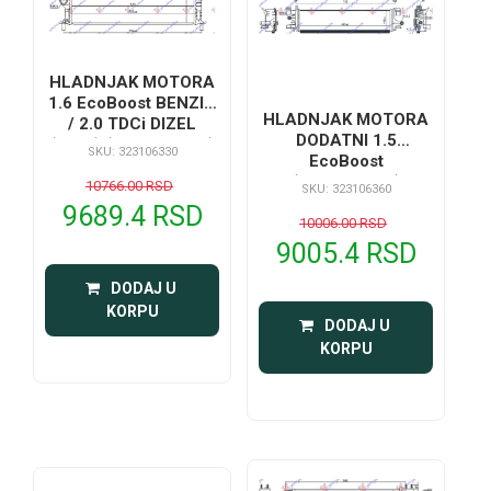
HLADNJAK MOTORA
1.6 EcoBoost BENZIN
HLADNJAK MOTORA
/ 2.0 TDCi DIZEL
DODATNI 1.5
(MAN) (670x449x26)
SKU: 323106330
EcoBoost
-15
(665x142x56)
10766.00 RSD
SKU: 323106360
9689.4 RSD
10006.00 RSD
9005.4 RSD
 DODAJ U 
KORPU
 DODAJ U 
KORPU