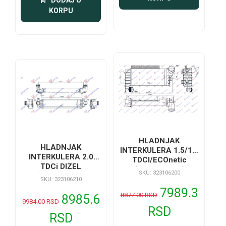
 DODAJ U 
KORPU
HLADNJAK
HLADNJAK
INTERKULERA 1.5/1.6
INTERKULERA 2.0
TDCI/ECOnetic
TDCi DIZEL
(336x157x62)
SKU: 323106200
(650x160x64)
SKU: 323106210
7989.3
8877.00 RSD
8985.6
9984.00 RSD
RSD
RSD