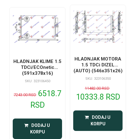
HLADNJAK MOTORA
HLADNJAK KLIME 1.5
1.5 TDCi DIZEL
TDCi/ECOnetic
(AUTO) (546x351x26)
(591x378x16)
SKU: 323106350
SKU: 323106450
11482.00 RSD
6518.7
7243.00 RSD
10333.8 RSD
RSD
 DODAJ U 
KORPU
 DODAJ U 
KORPU