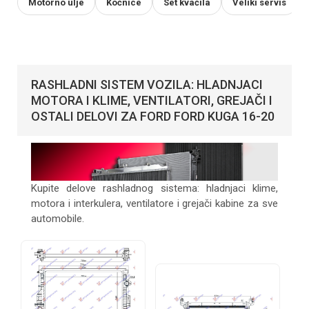
Motorno ulje
Kočnice
Set kvačila
Veliki servis
RASHLADNI SISTEM VOZILA: HLADNJACI
MOTORA I KLIME, VENTILATORI, GREJAČI I
OSTALI DELOVI ZA FORD FORD KUGA 16-20
Kupite delove rashladnog sistema: hladnjaci klime,
motora i interkulera, ventilatore i grejači kabine za sve
automobile.