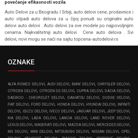
povećanje efikasnosti vozila
.
Auto Delovi za
u Beogradu I Srbiji, auto delovi cene, prodavnice i
auto otpadi auto delova za u čijoj ponudi su originalni auto
delovi auto delovi . Auto delovi za sve modele po najpovoljnijim
cenama. Najkvalitetniji auto delovi . Cene auto delova . Svi
delovi, novi mogu se naći na sajtu topcena-autodelovi.rs
OZNAKE
,
,
,
,
ALFA ROMEO DELOVI
AUDI DELOVI
BMW DELOVI
CHRYSLER DELOVI
,
,
,
,
CITROEN DELOVI
CITROEN DS DELOVI
CUPRA DELOVI
DACIA DELOVI
,
,
,
DAEWOO - CHEVROLET DELOVI
DAIHATSU DELOVI
DODGE DELOVI
,
,
,
,
FIAT DELOVI
FORD DELOVI
HONDA DELOVI
HYUNDAI DELOVI
INFINITI
,
,
,
,
,
DELOVI
ISUZU DELOVI
IVECO DELOVI
JAGUAR DELOVI
JEEP DELOVI
,
,
,
,
KIA DELOVI
LADA DELOVI
LANCIA DELOVI
LAND ROVER DELOVI
,
,
,
,
LEXUS DELOVI
MASERATI DELOVI
MAZDA DELOVI
MERCEDES DELOVI
,
,
,
,
MG DELOVI
MINI DELOVI
MITSUBISHI DELOVI
NISSAN DELOVI
OPEL
,
,
,
,