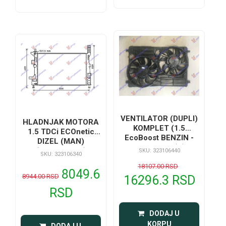
VENTILATOR (DUPLI)
HLADNJAK MOTORA
KOMPLET (1.5
1.5 TDCi ECOnetic
EcoBoost BENZIN -
DIZEL (MAN)
2.0 TDCi DIZEL) (2+2
(543x362x26)
SKU: 323106440
SKU: 323106340
PIN)
18107.00 RSD
8049.6
8944.00 RSD
16296.3 RSD
RSD
 DODAJ U 
KORPU