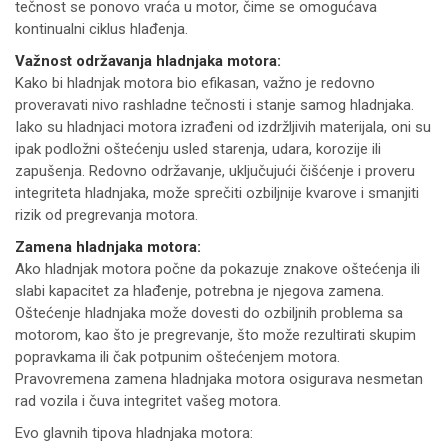
tečnost se ponovo vraća u motor, čime se omogućava
kontinualni ciklus hlađenja.
Važnost održavanja hladnjaka motora:
Kako bi hladnjak motora bio efikasan, važno je redovno
proveravati nivo rashladne tečnosti i stanje samog hladnjaka.
Iako su hladnjaci motora izrađeni od izdržljivih materijala, oni su
ipak podložni oštećenju usled starenja, udara, korozije ili
zapušenja. Redovno održavanje, uključujući čišćenje i proveru
integriteta hladnjaka, može sprečiti ozbiljnije kvarove i smanjiti
rizik od pregrevanja motora.
Zamena hladnjaka motora:
Ako hladnjak motora počne da pokazuje znakove oštećenja ili
slabi kapacitet za hlađenje, potrebna je njegova zamena.
Oštećenje hladnjaka može dovesti do ozbiljnih problema sa
motorom, kao što je pregrevanje, što može rezultirati skupim
popravkama ili čak potpunim oštećenjem motora.
Pravovremena zamena hladnjaka motora osigurava nesmetan
rad vozila i čuva integritet vašeg motora.
Evo glavnih tipova hladnjaka motora: