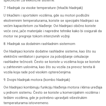
specifičnih za električne sisteme.
7. Hladnjak za visoke temperature (trkački hladnjak)
U trkačkim i sportskim vozilima, gde su motori podložni
ekstremnim temperaturama, koriste se specijalni hladnjaci sa
većim kapacitetom za hlađenje. Ovi hladnjaci obično koriste
veće cevi, jače materijale i napredne tehnike kako bi osigurali da
motor ne pregreje tokom intenzivnih vožnji.
8. Hladnjak sa dodatnim rashladnim sistemom
Ovi hladnjaci koriste dodatne rashladne sisteme, kao što su
električni ventilatori i pumpice za poboljšanje cirkulacije
rashladne tečnosti. Često se koriste u vozilima koja se koriste
u zahtevnim uslovima, kao što su vozila za prevoz tereta ili
vozila koja rade pod visokim opterećenjima.
9. Dvojni hladnjak motora (kombo hladnjak)
Ovi hladnjaci kombinuju funkciju hlađenja motora i klima uređaja
u jednom sistemu. Često se koriste u komercijalnim vozilima i
teškim vozilima, gde je potrebno upravljati višestrukim
temperaturama istovremeno.