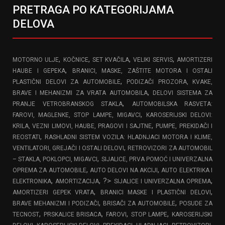
PRETRAGA PO KATEGORIJAMA
DELOVA
,
,
,
,
MOTORNO ULJE
KOČNICE
SET KVAČILA
VELIKI SERVIS
AMORTIZERI
,
HAUBE I GEPEKA
BRANICI, MASKE, ZAŠTITE MOTORA I OSTALI
,
PLASTIČNI DELOVI ZA AUTOMOBILE
PODIZAČI PROZORA, KVAKE,
,
BRAVE I MEHANIZMI ZA VRATA AUTOMOBILA
DELOVI SISTEMA ZA
,
PRANJE VETROBRANSKOG STAKLA
AUTOMOBILSKA RASVETA:
,
FAROVI, MAGLENKE, STOP LAMPE, MIGAVCI
KAROSERIJSKI DELOVI:
,
KRILA, VEZNI LIMOVI, HAUBE, PRAGOVI I SAJTNE
PUMPE, PREKIDAČI I
,
REOSTATI
RASHLADNI SISTEM VOZILA: HLADNJACI MOTORA I KLIME,
,
VENTILATORI, GREJAČI I OSTALI DELOVI
RETROVIZORI ZA AUTOMOBIL
,
– STAKLA, POKLOPCI, MIGAVCI
SIJALICE, PRVA POMOĆ I UNIVERZALNA
,
,
OPREMA ZA AUTOMOBILE
AUTO DELOVI NA AKCIJI
AUTO ELEKTRIKA I
,
, ?>
,
ELEKTRONIKA
AMORTIZACIJA
SIJALICE I UNIVERZALNA OPREMA
,
,
AMORTIZERI GEPEK VRATA
BRANICI MASKE I PLASTIČNI DELOVI
,
,
BRAVE MEHANIZMI I PODIZAČI
BRISAČI ZA AUTOMOBILE
POSUDE ZA
,
,
,
,
TECNOST
PRSKALICE BRISACA
FAROVI
STOP LAMPE
KAROSERIJSKI
,
,
,
,