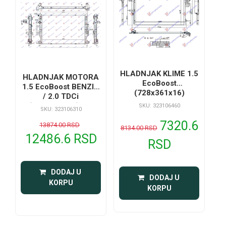
HLADNJAK KLIME 1.5
HLADNJAK MOTORA
EcoBoost
1.5 EcoBoost BENZIN
(728x361x16)
/ 2.0 TDCi
(670x448x26) 15-
SKU: 323106460
SKU: 323106310
7320.6
13874.00 RSD
8134.00 RSD
12486.6 RSD
RSD
 DODAJ U 
 DODAJ U 
KORPU
KORPU