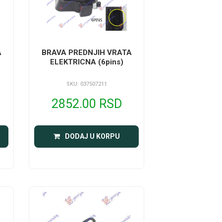
A
BRAVA PREDNJIH VRATA
ELEKTRICNA (6pins)
SKU: 037507211
2852.00 RSD
DODAJ U KORPU