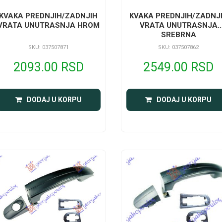
KVAKA PREDNJIH/ZADNJIH
KVAKA PREDNJIH/ZADNJ
VRATA UNUTRASNJA HROM
VRATA UNUTRASNJA
SREBRNA
SKU: 037507871
SKU: 037507862
2093.00 RSD
2549.00 RSD
DODAJ U KORPU
DODAJ U KORPU