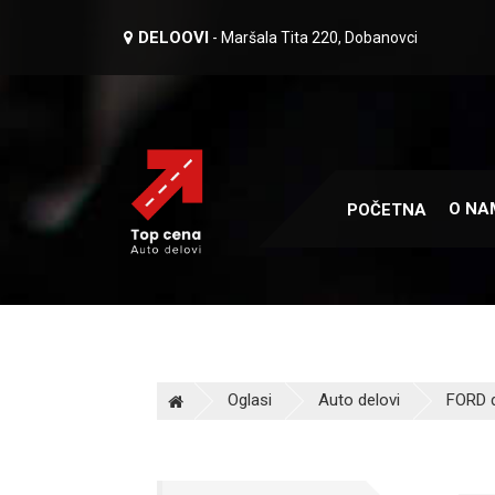
DELOOVI
- Maršala Tita 220, Dobanovci
O NA
POČETNA
Oglasi
Auto delovi
FORD d