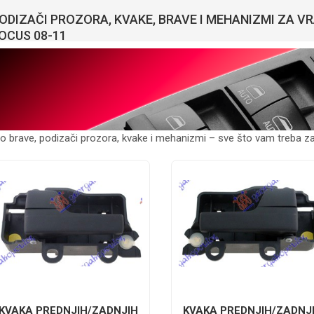
ODIZAČI PROZORA, KVAKE, BRAVE I MEHANIZMI ZA 
OCUS 08-11
o brave, podizači prozora, kvake i mehanizmi – sve što vam treba z
KVAKA PREDNJIH/ZADNJIH
KVAKA PREDNJIH/ZADNJ