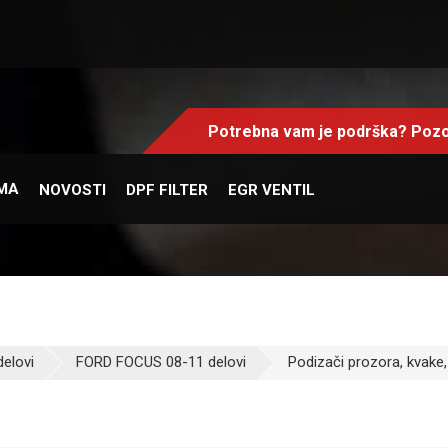
Potrebna vam je podrška? Pozo
MA
NOVOSTI
DPF FILTER
EGR VENTIL
elovi
FORD FOCUS 08-11 delovi
Podizači prozora, kvake