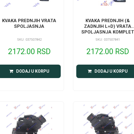
KVAKA PREDNJIH VRATA
KVAKA PREDNJIH (&
SPOLJASNJA
ZADNJIH L=D) VRATA
SPOLJASNJA KOMPLE
SKU: 037507842
SKU: 037507841
2172.00 RSD
2172.00 RSD
DODAJ U KORPU
DODAJ U KORPU