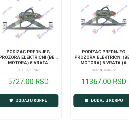
PODIZAC PREDNJEG
PODIZAC PREDNJEG
PROZORA ELEKTRICNI (BEZ
PROZORA ELEKTRICNI (B
MOTORA) 5 VRATA
MOTORA) 5 VRATA (A
KVALITET)
SKU: 037507073
SKU: 037507072
5727.00 RSD
11367.00 RSD
DODAJ U KORPU
DODAJ U KORPU