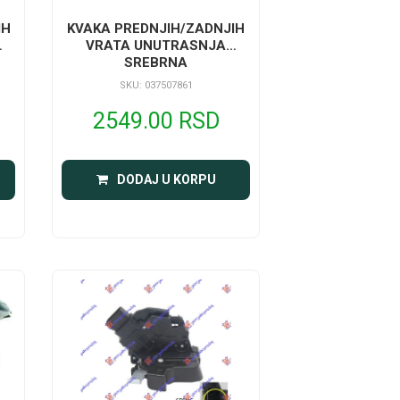
IH
KVAKA PREDNJIH/ZADNJIH
VRATA UNUTRASNJA
SREBRNA
SKU: 037507861
2549.00 RSD
DODAJ U KORPU