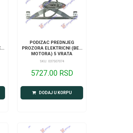
PODIZAC PREDNJEG
EZ
PROZORA ELEKTRICNI (BEZ
MOTORA) 5 VRATA
SKU: 037507074
5727.00 RSD
DODAJ U KORPU