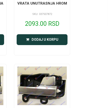
NA
VRATA UNUTRASNJA HROM
SKU: 037507872
2093.00 RSD
DODAJ U KORPU