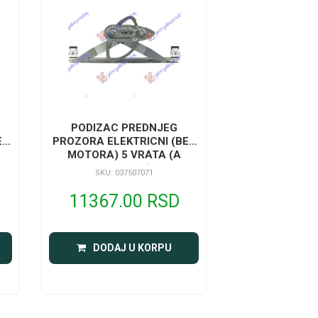
PODIZAC PREDNJEG
EZ
PROZORA ELEKTRICNI (BEZ
MOTORA) 5 VRATA (A
KVALITET)
SKU: 037507071
11367.00 RSD
DODAJ U KORPU