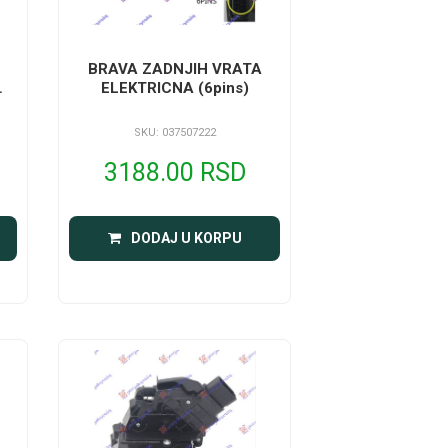
BRAVA ZADNJIH VRATA
ELEKTRICNA (6pins)
T
SKU: 037507222
3188.00 RSD
DODAJ U KORPU