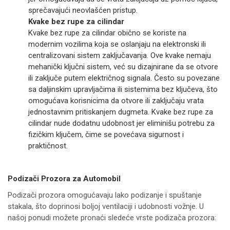
sprečavajući neovlašćen pristup.
Kvake bez rupe za cilindar
Kvake bez rupe za cilindar obično se koriste na
modernim vozilima koja se oslanjaju na elektronski ili
centralizovani sistem zaključavanja. Ove kvake nemaju
mehanički ključni sistem, već su dizajnirane da se otvore
ili zaključe putem električnog signala. Često su povezane
sa daljinskim upravljačima ili sistemima bez ključeva, što
omogućava korisnicima da otvore ili zaključaju vrata
jednostavnim pritiskanjem dugmeta. Kvake bez rupe za
cilindar nude dodatnu udobnost jer eliminišu potrebu za
fizičkim ključem, čime se povećava sigurnost i
praktičnost.
Podizači Prozora za Automobil
Podizači prozora omogućavaju lako podizanje i spuštanje
stakala, što doprinosi boljoj ventilaciji i udobnosti vožnje. U
našoj ponudi možete pronaći sledeće vrste podizača prozora: