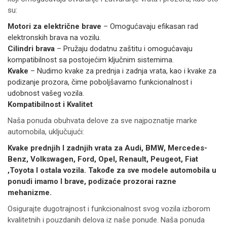
su:
Motori za električne brave
– Omogućavaju efikasan rad
elektronskih brava na vozilu.
Cilindri brava
– Pružaju dodatnu zaštitu i omogućavaju
kompatibilnost sa postojećim ključnim sistemima.
Kvake
– Nudimo kvake za prednja i zadnja vrata, kao i kvake za
podizanje prozora, čime poboljšavamo funkcionalnost i
udobnost vašeg vozila.
Kompatibilnost i Kvalitet
Naša ponuda obuhvata delove za sve najpoznatije marke
automobila, uključujući:
Kvake prednjih I zadnjih vrata za Audi, BMW, Mercedes-
Benz, Volkswagen, Ford, Opel, Renault, Peugeot, Fiat
,Toyota I ostala vozila. Takođe za sve modele automobila u
ponudi imamo I brave, podizaće prozorai razne
mehanizme.
Osigurajte dugotrajnost i funkcionalnost svog vozila izborom
kvalitetnih i pouzdanih delova iz naše ponude. Naša ponuda