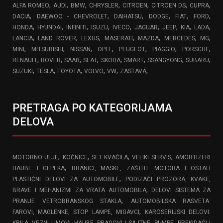
,
,
,
,
,
,
,
ALFA ROMEO
AUDI
BMW
CHRYSLER
CITROEN
CITROEN DS
CUPRA
,
,
,
,
,
,
DACIA
DAEWOO - CHEVROLET
DAIHATSU
DODGE
FIAT
FORD
,
,
,
,
,
,
,
,
,
HONDA
HYUNDAI
INFINITI
ISUZU
IVECO
JAGUAR
JEEP
KIA
LADA
,
,
,
,
,
,
,
LANCIA
LAND ROVER
LEXUS
MASERATI
MAZDA
MERCEDES
MG
,
,
,
,
,
,
,
MINI
MITSUBISHI
NISSAN
OPEL
PEUGEOT
PIAGGIO
PORSCHE
,
,
,
,
,
,
,
,
RENAULT
ROVER
SAAB
SEAT
SKODA
SMART
SSANGYONG
SUBARU
,
,
,
,
,
,
SUZUKI
TESLA
TOYOTA
VOLVO
VW
ZASTAVA
PRETRAGA PO KATEGORIJAMA
DELOVA
,
,
,
,
MOTORNO ULJE
KOČNICE
SET KVAČILA
VELIKI SERVIS
AMORTIZERI
,
HAUBE I GEPEKA
BRANICI, MASKE, ZAŠTITE MOTORA I OSTALI
,
PLASTIČNI DELOVI ZA AUTOMOBILE
PODIZAČI PROZORA, KVAKE,
,
BRAVE I MEHANIZMI ZA VRATA AUTOMOBILA
DELOVI SISTEMA ZA
,
PRANJE VETROBRANSKOG STAKLA
AUTOMOBILSKA RASVETA:
,
FAROVI, MAGLENKE, STOP LAMPE, MIGAVCI
KAROSERIJSKI DELOVI:
,