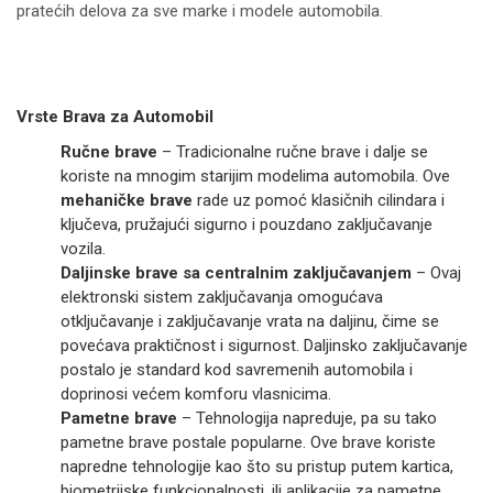
pratećih delova za sve marke i modele automobila.
Vrste Brava za Automobil
Ručne brave
– Tradicionalne ručne brave i dalje se
koriste na mnogim starijim modelima automobila. Ove
mehaničke brave
rade uz pomoć klasičnih cilindara i
ključeva, pružajući sigurno i pouzdano zaključavanje
vozila.
Daljinske brave sa centralnim zaključavanjem
– Ovaj
elektronski sistem zaključavanja omogućava
otključavanje i zaključavanje vrata na daljinu, čime se
povećava praktičnost i sigurnost. Daljinsko zaključavanje
postalo je standard kod savremenih automobila i
doprinosi većem komforu vlasnicima.
Pametne brave
– Tehnologija napreduje, pa su tako
pametne brave postale popularne. Ove brave koriste
napredne tehnologije kao što su pristup putem kartica,
biometrijske funkcionalnosti, ili aplikacije za pametne