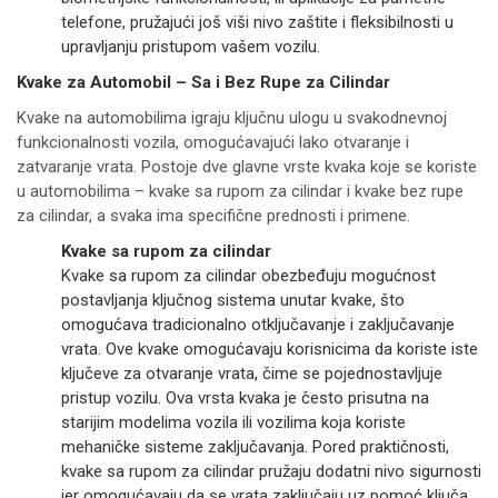
telefone, pružajući još viši nivo zaštite i fleksibilnosti u
upravljanju pristupom vašem vozilu.
Kvake za Automobil – Sa i Bez Rupe za Cilindar
Kvake na automobilima igraju ključnu ulogu u svakodnevnoj
funkcionalnosti vozila, omogućavajući lako otvaranje i
zatvaranje vrata. Postoje dve glavne vrste kvaka koje se koriste
u automobilima – kvake sa rupom za cilindar i kvake bez rupe
za cilindar, a svaka ima specifične prednosti i primene.
Kvake sa rupom za cilindar
Kvake sa rupom za cilindar obezbeđuju mogućnost
postavljanja ključnog sistema unutar kvake, što
omogućava tradicionalno otključavanje i zaključavanje
vrata. Ove kvake omogućavaju korisnicima da koriste iste
ključeve za otvaranje vrata, čime se pojednostavljuje
pristup vozilu. Ova vrsta kvaka je često prisutna na
starijim modelima vozila ili vozilima koja koriste
mehaničke sisteme zaključavanja. Pored praktičnosti,
kvake sa rupom za cilindar pružaju dodatni nivo sigurnosti
jer omogućavaju da se vrata zaključaju uz pomoć ključa,