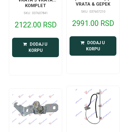
VRATA & GEPEK
KOMPLET
VRATA)
SKU: 037607210
SKU: 037607841
2991.00 RSD
2122.00 RSD
 DODAJ U 
 DODAJ U 
KORPU
KORPU