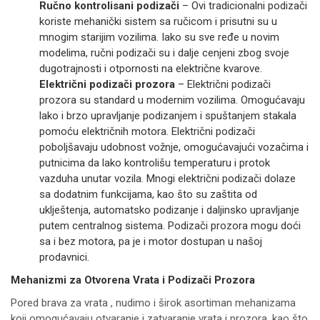
Ručno kontrolisani podizači
– Ovi tradicionalni podizači
koriste mehanički sistem sa ručicom i prisutni su u
mnogim starijim vozilima. Iako su sve ređe u novim
modelima, ručni podizači su i dalje cenjeni zbog svoje
dugotrajnosti i otpornosti na električne kvarove.
Električni podizači prozora
– Električni podizači
prozora su standard u modernim vozilima. Omogućavaju
lako i brzo upravljanje podizanjem i spuštanjem stakala
pomoću električnih motora. Električni podizači
poboljšavaju udobnost vožnje, omogućavajući vozačima i
putnicima da lako kontrolišu temperaturu i protok
vazduha unutar vozila. Mnogi električni podizači dolaze
sa dodatnim funkcijama, kao što su zaštita od
uklještenja, automatsko podizanje i daljinsko upravljanje
putem centralnog sistema. Podizači prozora mogu doći
sa i bez motora, pa je i motor dostupan u našoj
prodavnici.
Mehanizmi za Otvorena Vrata i Podizači Prozora
Pored brava za vrata , nudimo i širok asortiman mehanizama
koji omogućavaju otvaranje i zatvaranje vrata i prozora, kao što