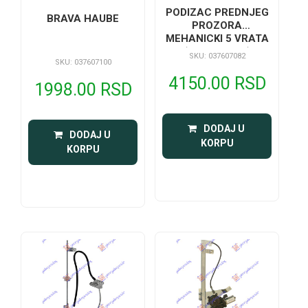
PODIZAC PREDNJEG
BRAVA HAUBE
PROZORA
MEHANICKI 5 VRATA
(A KVALITET)
SKU: 037607082
SKU: 037607100
4150.00 RSD
1998.00 RSD
 DODAJ U 
 DODAJ U 
KORPU
KORPU