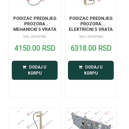
PODIZAC PREDNJEG
PODIZAC PREDNJEG
PROZORA
PROZORA
MEHANICKI 5 VRATA
ELEKTRICNI 5 VRATA
(A KVALITET)
(A KVALITET)
SKU: 037607081
SKU: 037607042
4150.00 RSD
6318.00 RSD
 DODAJ U 
 DODAJ U 
KORPU
KORPU