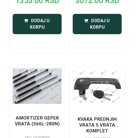
3072.00 RSD
1353.00 RSD
 DODAJ U 
 DODAJ U 
KORPU
KORPU
AMORTIZER GEPEK
KVAKA PREDNJIH
VRATA (566L-280N)
VRATA 5 VRATA
KOMPLET
SKU: 037608305