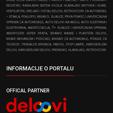
KRILA, VEZNI LIMOVI, HAUBE, PRAGOVI I SAJTNE
PUMPE, PREKIDAČI I
,
REOSTATI
RASHLADNI SISTEM VOZILA: HLADNJACI MOTORA I KLIME,
,
VENTILATORI, GREJAČI I OSTALI DELOVI
RETROVIZORI ZA AUTOMOBIL
,
– STAKLA, POKLOPCI, MIGAVCI
SIJALICE, PRVA POMOĆ I UNIVERZALNA
,
,
OPREMA ZA AUTOMOBILE
AUTO DELOVI NA AKCIJI
AUTO ELEKTRIKA I
,
, ?>
,
ELEKTRONIKA
AMORTIZACIJA
SIJALICE I UNIVERZALNA OPREMA
,
,
AMORTIZERI GEPEK VRATA
BRANICI MASKE I PLASTIČNI DELOVI
,
,
BRAVE MEHANIZMI I PODIZAČI
BRISAČI ZA AUTOMOBILE
POSUDE ZA
,
,
,
,
TECNOST
PRSKALICE BRISACA
FAROVI
STOP LAMPE
KAROSERIJSKI
,
,
,
,
DELOVI
KAROSERIJSKI DELOVI
PREKIDACI
HLADNJACI
RETROVIZORI
INFORMACIJE O PORTALU
OFFICAL PARTNER