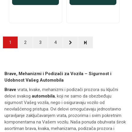
1
2
3
4
Brave, Mehanizmi i Podizači za Vozila – Sigurnost i
Udobnost Vašeg Automobila
Brave
vrata, kvake, mehanizmi i podizači prozora su ključni
delovi svakog
automobila
, koji ne samo da obezbeđuju
sigurnost Vašeg vozila, nego i osiguravaju vozilo od
neovlašćenog pristupa. Ovi delovi omogućavaju jednostavno
upravljanje zaključavanjem vrata, prozorima i svim pokretnim
komponentama na Vašem vozilu. Naša ponuda obuhvata širok
asortiman brava, kvaka, mehanizama, podizača prozora i