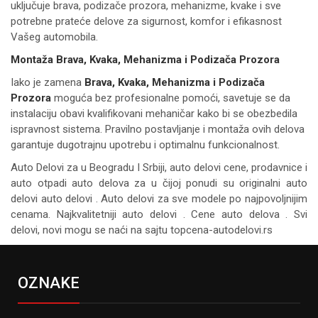
uključuje brava, podizače prozora, mehanizme, kvake i sve
potrebne prateće delove za sigurnost, komfor i efikasnost
Vašeg automobila.
Montaža Brava, Kvaka, Mehanizma i Podizača Prozora
Iako je zamena
Brava, Kvaka, Mehanizma i Podizača
Prozora
moguća bez profesionalne pomoći, savetuje se da
instalaciju obavi kvalifikovani mehaničar kako bi se obezbedila
ispravnost sistema. Pravilno postavljanje i montaža ovih delova
garantuje dugotrajnu upotrebu i optimalnu funkcionalnost.
Auto Delovi za
u Beogradu I Srbiji, auto delovi cene, prodavnice i
auto otpadi auto delova za u čijoj ponudi su originalni auto
delovi auto delovi . Auto delovi za sve modele po najpovoljnijim
cenama. Najkvalitetniji auto delovi . Cene auto delova . Svi
delovi, novi mogu se naći na sajtu topcena-autodelovi.rs
OZNAKE