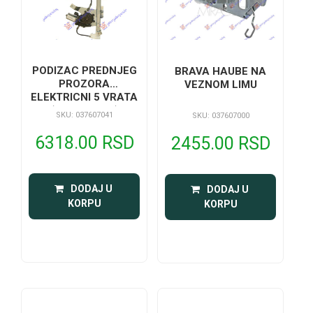
PODIZAC PREDNJEG
BRAVA HAUBE NA
PROZORA
VEZNOM LIMU
ELEKTRICNI 5 VRATA
(A KVALITET)
SKU: 037607041
SKU: 037607000
6318.00 RSD
2455.00 RSD
 DODAJ U 
 DODAJ U 
KORPU
KORPU