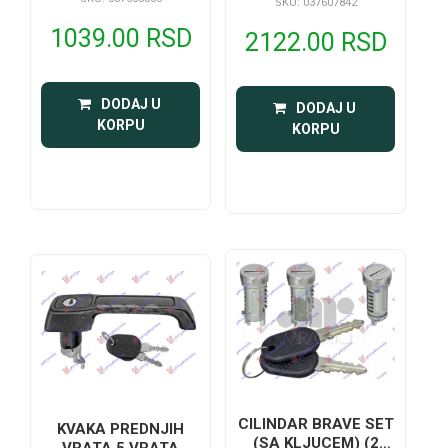
SKU: 037607842
1039.00 RSD
2122.00 RSD
 DODAJ U 
 DODAJ U 
KORPU
KORPU
CILINDAR BRAVE SET
KVAKA PREDNJIH
(SA KLJUCEM) (2
VRATA 5 VRATA