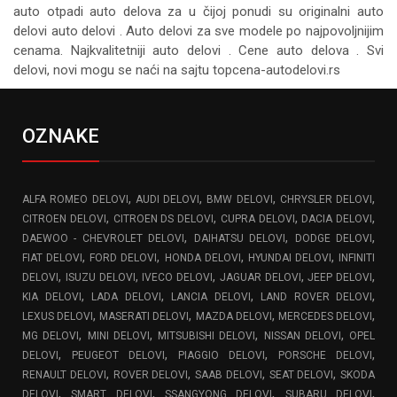
auto otpadi auto delova za u čijoj ponudi su originalni auto
delovi auto delovi . Auto delovi za sve modele po najpovoljnijim
cenama. Najkvalitetniji auto delovi . Cene auto delova . Svi
delovi, novi mogu se naći na sajtu topcena-autodelovi.rs
OZNAKE
,
,
,
,
ALFA ROMEO DELOVI
AUDI DELOVI
BMW DELOVI
CHRYSLER DELOVI
,
,
,
,
CITROEN DELOVI
CITROEN DS DELOVI
CUPRA DELOVI
DACIA DELOVI
,
,
,
DAEWOO - CHEVROLET DELOVI
DAIHATSU DELOVI
DODGE DELOVI
,
,
,
,
FIAT DELOVI
FORD DELOVI
HONDA DELOVI
HYUNDAI DELOVI
INFINITI
,
,
,
,
,
DELOVI
ISUZU DELOVI
IVECO DELOVI
JAGUAR DELOVI
JEEP DELOVI
,
,
,
,
KIA DELOVI
LADA DELOVI
LANCIA DELOVI
LAND ROVER DELOVI
,
,
,
,
LEXUS DELOVI
MASERATI DELOVI
MAZDA DELOVI
MERCEDES DELOVI
,
,
,
,
MG DELOVI
MINI DELOVI
MITSUBISHI DELOVI
NISSAN DELOVI
OPEL
,
,
,
,
DELOVI
PEUGEOT DELOVI
PIAGGIO DELOVI
PORSCHE DELOVI
,
,
,
,
RENAULT DELOVI
ROVER DELOVI
SAAB DELOVI
SEAT DELOVI
SKODA
,
,
,
,
DELOVI
SMART DELOVI
SSANGYONG DELOVI
SUBARU DELOVI