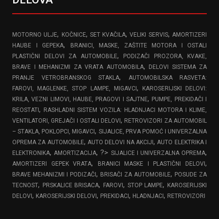
,
,
,
,
MOTORNO ULJE
KOČNICE
SET KVAČILA
VELIKI SERVIS
AMORTIZERI
,
HAUBE I GEPEKA
BRANICI, MASKE, ZAŠTITE MOTORA I OSTALI
,
PLASTIČNI DELOVI ZA AUTOMOBILE
PODIZAČI PROZORA, KVAKE,
,
BRAVE I MEHANIZMI ZA VRATA AUTOMOBILA
DELOVI SISTEMA ZA
,
PRANJE VETROBRANSKOG STAKLA
AUTOMOBILSKA RASVETA:
,
FAROVI, MAGLENKE, STOP LAMPE, MIGAVCI
KAROSERIJSKI DELOVI:
,
KRILA, VEZNI LIMOVI, HAUBE, PRAGOVI I SAJTNE
PUMPE, PREKIDAČI I
,
REOSTATI
RASHLADNI SISTEM VOZILA: HLADNJACI MOTORA I KLIME,
,
VENTILATORI, GREJAČI I OSTALI DELOVI
RETROVIZORI ZA AUTOMOBIL
,
– STAKLA, POKLOPCI, MIGAVCI
SIJALICE, PRVA POMOĆ I UNIVERZALNA
,
,
OPREMA ZA AUTOMOBILE
AUTO DELOVI NA AKCIJI
AUTO ELEKTRIKA I
,
, ?>
,
ELEKTRONIKA
AMORTIZACIJA
SIJALICE I UNIVERZALNA OPREMA
,
,
AMORTIZERI GEPEK VRATA
BRANICI MASKE I PLASTIČNI DELOVI
,
,
BRAVE MEHANIZMI I PODIZAČI
BRISAČI ZA AUTOMOBILE
POSUDE ZA
,
,
,
,
TECNOST
PRSKALICE BRISACA
FAROVI
STOP LAMPE
KAROSERIJSKI
,
,
,
,
DELOVI
KAROSERIJSKI DELOVI
PREKIDACI
HLADNJACI
RETROVIZORI