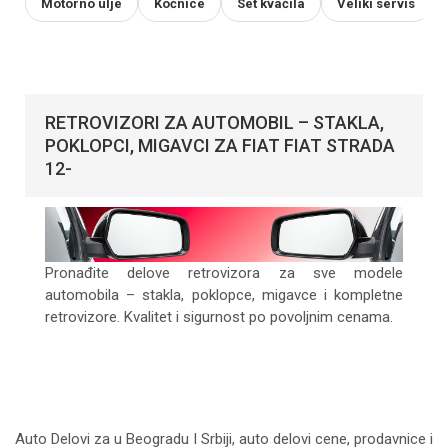
Motorno ulje
Kočnice
Set kvačila
Veliki servis
RETROVIZORI ZA AUTOMOBIL – STAKLA,
POKLOPCI, MIGAVCI ZA FIAT FIAT STRADA
12-
Pronađite delove retrovizora za sve modele
automobila – stakla, poklopce, migavce i kompletne
retrovizore. Kvalitet i sigurnost po povoljnim cenama.
Auto Delovi za
u Beogradu I Srbiji, auto delovi cene, prodavnice i