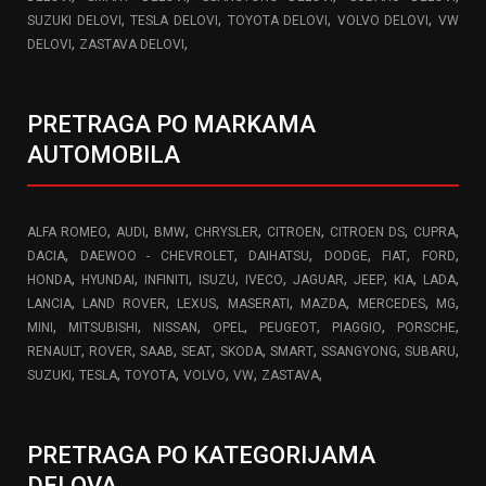
,
,
,
,
SUZUKI DELOVI
TESLA DELOVI
TOYOTA DELOVI
VOLVO DELOVI
VW
,
,
DELOVI
ZASTAVA DELOVI
PRETRAGA PO MARKAMA
AUTOMOBILA
,
,
,
,
,
,
,
ALFA ROMEO
AUDI
BMW
CHRYSLER
CITROEN
CITROEN DS
CUPRA
,
,
,
,
,
,
DACIA
DAEWOO - CHEVROLET
DAIHATSU
DODGE
FIAT
FORD
,
,
,
,
,
,
,
,
,
HONDA
HYUNDAI
INFINITI
ISUZU
IVECO
JAGUAR
JEEP
KIA
LADA
,
,
,
,
,
,
,
LANCIA
LAND ROVER
LEXUS
MASERATI
MAZDA
MERCEDES
MG
,
,
,
,
,
,
,
MINI
MITSUBISHI
NISSAN
OPEL
PEUGEOT
PIAGGIO
PORSCHE
,
,
,
,
,
,
,
,
RENAULT
ROVER
SAAB
SEAT
SKODA
SMART
SSANGYONG
SUBARU
,
,
,
,
,
,
SUZUKI
TESLA
TOYOTA
VOLVO
VW
ZASTAVA
PRETRAGA PO KATEGORIJAMA
DELOVA