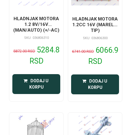
HLADNJAK MOTORA
HLADNJAK MOTORA
1.2 8V/16V
1.2CC 16V (MARELLI
(MAN/AUTO) (+/-AC)
TIP)
(58x31.6) -01 (VALEO
SKU: 036806310
SKU: 036806300
TIP)
5284.8
6066.9
5872.00 RSD
6741.00 RSD
RSD
RSD
 DODAJ U 
 DODAJ U 
KORPU
KORPU