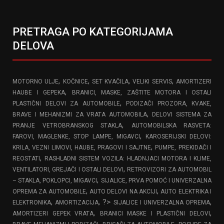
PRETRAGA PO KATEGORIJAMA
DELOVA
,
,
,
,
MOTORNO ULJE
KOČNICE
SET KVAČILA
VELIKI SERVIS
AMORTIZERI
,
HAUBE I GEPEKA
BRANICI, MASKE, ZAŠTITE MOTORA I OSTALI
,
PLASTIČNI DELOVI ZA AUTOMOBILE
PODIZAČI PROZORA, KVAKE,
,
BRAVE I MEHANIZMI ZA VRATA AUTOMOBILA
DELOVI SISTEMA ZA
,
PRANJE VETROBRANSKOG STAKLA
AUTOMOBILSKA RASVETA:
,
FAROVI, MAGLENKE, STOP LAMPE, MIGAVCI
KAROSERIJSKI DELOVI:
,
KRILA, VEZNI LIMOVI, HAUBE, PRAGOVI I SAJTNE
PUMPE, PREKIDAČI I
,
REOSTATI
RASHLADNI SISTEM VOZILA: HLADNJACI MOTORA I KLIME,
,
VENTILATORI, GREJAČI I OSTALI DELOVI
RETROVIZORI ZA AUTOMOBIL
,
– STAKLA, POKLOPCI, MIGAVCI
SIJALICE, PRVA POMOĆ I UNIVERZALNA
,
,
OPREMA ZA AUTOMOBILE
AUTO DELOVI NA AKCIJI
AUTO ELEKTRIKA I
,
, ?>
,
ELEKTRONIKA
AMORTIZACIJA
SIJALICE I UNIVERZALNA OPREMA
,
,
AMORTIZERI GEPEK VRATA
BRANICI MASKE I PLASTIČNI DELOVI
,
,