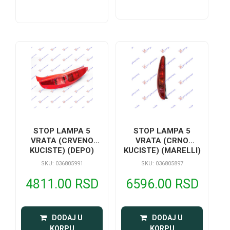
STOP LAMPA 5
STOP LAMPA 5
VRATA (CRVENO
VRATA (CRNO
KUCISTE) (DEPO)
KUCISTE) (MARELLI)
SKU: 036805991
SKU: 036805897
4811.00 RSD
6596.00 RSD
 DODAJ U 
 DODAJ U 
KORPU
KORPU