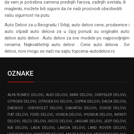
da vam je potrebna zamena prednjih farova, zadnjih svetala, ili
maglenki, možete biti sigurni da će naši proizvodi obezbediti
vašu sigurnost na putu.
Auto Delovi za
u Beogradu I Srbiji, auto delovi cene, prodavnice i
auto otpadi auto delova za u čijoj ponudi su originalni auto
delovi auto delovi . Auto delovi za sve modele po najpovoljnijim
cenama. Najkvalitetniji auto delovi . Cene auto delova . Svi
delovi, novi mogu se naći na sajtu topcena-autodelovi.rs
OZNAKE
,
,
,
,
ALFA ROMEO DELOVI
AUDI DELOVI
BMW DELOVI
CHRYSLER DELOVI
,
,
,
,
CITROEN DELOVI
CITROEN DS DELOVI
CUPRA DELOVI
DACIA DELOVI
,
,
,
DAEWOO - CHEVROLET DELOVI
DAIHATSU DELOVI
DODGE DELOVI
,
,
,
,
FIAT DELOVI
FORD DELOVI
HONDA DELOVI
HYUNDAI DELOVI
INFINITI
,
,
,
,
,
DELOVI
ISUZU DELOVI
IVECO DELOVI
JAGUAR DELOVI
JEEP DELOVI
,
,
,
,
KIA DELOVI
LADA DELOVI
LANCIA DELOVI
LAND ROVER DELOVI
,
,
,
,