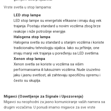
Vrste svetla u stop lampama:
LED stop lampe
LED stop lampe su energetski efikasne i imaju dug vek
trajanja. Postaju standard u novim vozilima zbog brze
reakcije i niže potrošnje energije.
Halogena stop lampa
Halogena svetla su standard u starijim vozilima i koriste
tradicionalnu tehnologiju sijalica. Iako su jeftinije, one
imaju manji vek trajanja u poređenju sa LED svetlima.
Xenon stop lampa
Xenon svetla se koriste u vozilima sa višim
performansama ili luksuznim vozilima. Nude izuzetno
jaku i jasnu svetlost, ali zahtevaju specifičnu opremu i
često su skuplja.
Migavci (Osvetljenje za Signale i Upozorenja)
Migavci su neophodni za jasno komuniciranje vaših namera sa
drugim vozačima. U ponudi imamo migavce za sve vrste