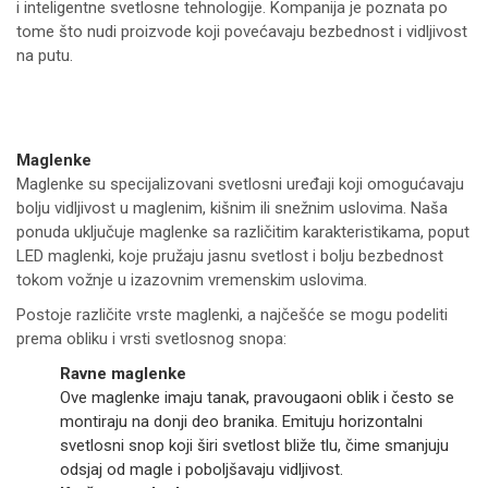
i inteligentne svetlosne tehnologije. Kompanija je poznata po
tome što nudi proizvode koji povećavaju bezbednost i vidljivost
na putu.
Maglenke
Maglenke su specijalizovani svetlosni uređaji koji omogućavaju
bolju vidljivost u maglenim, kišnim ili snežnim uslovima. Naša
ponuda uključuje maglenke sa različitim karakteristikama, poput
LED maglenki, koje pružaju jasnu svetlost i bolju bezbednost
tokom vožnje u izazovnim vremenskim uslovima.
Postoje različite vrste maglenki, a najčešće se mogu podeliti
prema obliku i vrsti svetlosnog snopa:
Ravne maglenke
Ove maglenke imaju tanak, pravougaoni oblik i često se
montiraju na donji deo branika. Emituju horizontalni
svetlosni snop koji širi svetlost bliže tlu, čime smanjuju
odsjaj od magle i poboljšavaju vidljivost.