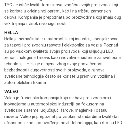
TYC se ističe kvalitetom i inovativnošću svojih proizvoda, koji
se koriste u originalnoj opremi, kao i na tržištu zamenskih
delova. Kompanija je prepoznata po proizvodima koji imaju dug
vek trajanja i visok nivo sigurnosti.
HELLA
Hella je nemački lider u automobilskoj industriji, specijalizovan
za razvoj i proizvodnju rasvete i elektronike za vozila. Poznati
su po visokom kvalitetu svojih proizvoda, koji uključuju LED,
xenon i halogene farove, kao i inovativne sisteme za svetlosne
tehnologije. Hella je cenjena zbog svoje posvećenosti
bezbednosti i dugovetnosti svojih proizvoda, a njihove
svetlosne tehnologije često se koriste u premium vozilima i
automobilskim trkama.
VALEO
Valeo je francuska kompanija koja se bavi proizvodnjom i
inovacijama u automobilskoj industriji, sa fokusom na
svetlosne sisteme, uključujući farove, maglenke i ostalu
rasvetu. Valeo je prepoznat po visokim standardima kvaliteta i
efikasnosti, kao i po uvođenju novih tehnologija, kao što su LED