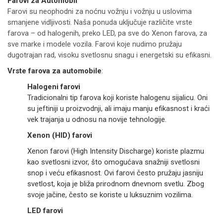
Farovi za Automobil
Farovi su neophodni za noćnu vožnju i vožnju u uslovima
smanjene vidljivosti. Naša ponuda uključuje različite vrste
farova – od halogenih, preko LED, pa sve do Xenon farova, za
sve marke i modele vozila. Farovi koje nudimo pružaju
dugotrajan rad, visoku svetlosnu snagu i energetski su efikasni.
Vrste farova za automobile
:
Halogeni farovi
Tradicionalni tip farova koji koriste halogenu sijalicu. Oni
su jeftiniji u proizvodnji, ali imaju manju efikasnost i kraći
vek trajanja u odnosu na novije tehnologije.
Xenon (HID) farovi
Xenon farovi (High Intensity Discharge) koriste plazmu
kao svetlosni izvor, što omogućava snažniji svetlosni
snop i veću efikasnost. Ovi farovi često pružaju jasniju
svetlost, koja je bliža prirodnom dnevnom svetlu. Zbog
svoje jačine, često se koriste u luksuznim vozilima.
LED farovi