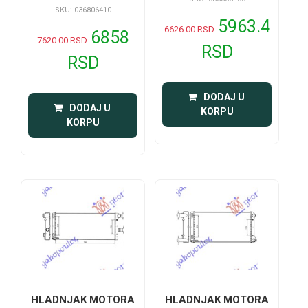
SKU: 036806410
5963.4
6626.00 RSD
6858
7620.00 RSD
RSD
RSD
 DODAJ U 
 DODAJ U 
KORPU
KORPU
HLADNJAK MOTORA
HLADNJAK MOTORA