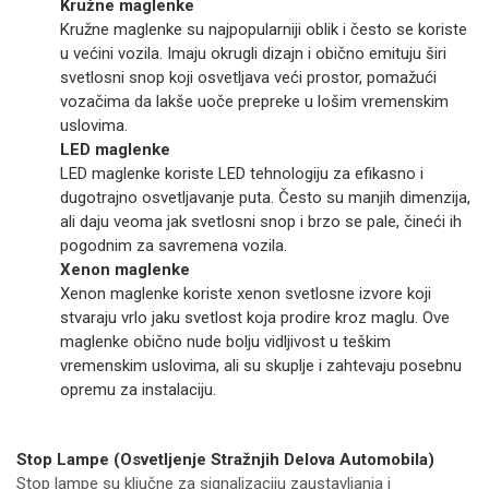
Kružne maglenke
Kružne maglenke su najpopularniji oblik i često se koriste
u većini vozila. Imaju okrugli dizajn i obično emituju širi
svetlosni snop koji osvetljava veći prostor, pomažući
vozačima da lakše uoče prepreke u lošim vremenskim
uslovima.
LED maglenke
LED maglenke koriste LED tehnologiju za efikasno i
dugotrajno osvetljavanje puta. Često su manjih dimenzija,
ali daju veoma jak svetlosni snop i brzo se pale, čineći ih
pogodnim za savremena vozila.
Xenon maglenke
Xenon maglenke koriste xenon svetlosne izvore koji
stvaraju vrlo jaku svetlost koja prodire kroz maglu. Ove
maglenke obično nude bolju vidljivost u teškim
vremenskim uslovima, ali su skuplje i zahtevaju posebnu
opremu za instalaciju.
Stop Lampe (Osvetljenje Stražnjih Delova Automobila)
Stop lampe su ključne za signalizaciju zaustavljanja i