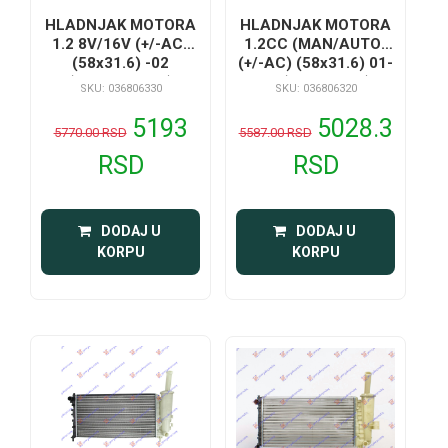
HLADNJAK MOTORA
HLADNJAK MOTORA
1.2 8V/16V (+/-AC)
1.2CC (MAN/AUTO)
(58x31.6) -02
(+/-AC) (58x31.6) 01-
(MARELLI TIP)
03 (VALEO TIP)
SKU: 036806330
SKU: 036806320
5193
5028.3
5770.00 RSD
5587.00 RSD
RSD
RSD
 DODAJ U 
 DODAJ U 
KORPU
KORPU