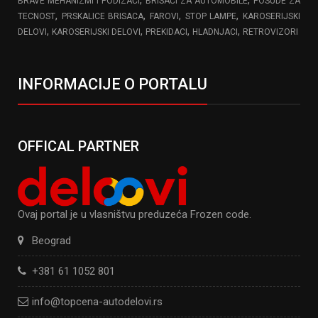
BRAVE MEHANIZMI I PODIZAČI
BRISAČI ZA AUTOMOBILE
POSUDE ZA
,
,
,
,
TECNOST
PRSKALICE BRISACA
FAROVI
STOP LAMPE
KAROSERIJSKI
,
,
,
,
DELOVI
KAROSERIJSKI DELOVI
PREKIDACI
HLADNJACI
RETROVIZORI
INFORMACIJE O PORTALU
OFFICAL PARTNER
Ovaj portal je u vlasništvu preduzeća Frozen code.
Beograd
+381 61 1052 801
info@topcena-autodelovi.rs