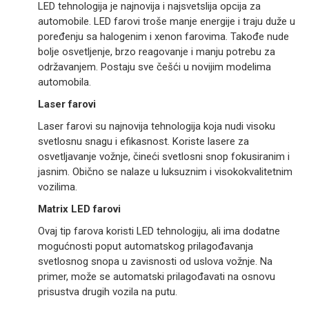
LED tehnologija je najnovija i najsvetslija opcija za
automobile. LED farovi troše manje energije i traju duže u
poređenju sa halogenim i xenon farovima. Takođe nude
bolje osvetljenje, brzo reagovanje i manju potrebu za
održavanjem. Postaju sve češći u novijim modelima
automobila.
Laser farovi
Laser farovi su najnovija tehnologija koja nudi visoku
svetlosnu snagu i efikasnost. Koriste lasere za
osvetljavanje vožnje, čineći svetlosni snop fokusiranim i
jasnim. Obično se nalaze u luksuznim i visokokvalitetnim
vozilima.
Matrix LED farovi
Ovaj tip farova koristi LED tehnologiju, ali ima dodatne
mogućnosti poput automatskog prilagođavanja
svetlosnog snopa u zavisnosti od uslova vožnje. Na
primer, može se automatski prilagođavati na osnovu
prisustva drugih vozila na putu.