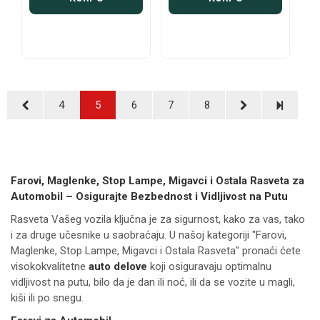
4
5
6
7
8
Farovi, Maglenke, Stop Lampe, Migavci i Ostala Rasveta za
Automobil – Osigurajte Bezbednost i Vidljivost na Putu
Rasveta Vašeg vozila ključna je za sigurnost, kako za vas, tako
i za druge učesnike u saobraćaju. U našoj kategoriji "Farovi,
Maglenke, Stop Lampe, Migavci i Ostala Rasveta" pronaći ćete
visokokvalitetne
auto delove
koji osiguravaju optimalnu
vidljivost na putu, bilo da je dan ili noć, ili da se vozite u magli,
kiši ili po snegu.