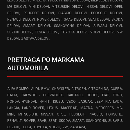
LEXUS DELOVI
MASERATI DELOVI
MAZDA DELOVI
MERCEDES DELOVI
,
,
,
,
MG DELOVI
MINI DELOVI
MITSUBISHI DELOVI
NISSAN DELOVI
OPEL
,
,
,
,
DELOVI
PEUGEOT DELOVI
PIAGGIO DELOVI
PORSCHE DELOVI
,
,
,
,
RENAULT DELOVI
ROVER DELOVI
SAAB DELOVI
SEAT DELOVI
SKODA
,
,
,
,
DELOVI
SMART DELOVI
SSANGYONG DELOVI
SUBARU DELOVI
,
,
,
,
SUZUKI DELOVI
TESLA DELOVI
TOYOTA DELOVI
VOLVO DELOVI
VW
,
,
DELOVI
ZASTAVA DELOVI
PRETRAGA PO MARKAMA
AUTOMOBILA
,
,
,
,
,
,
,
ALFA ROMEO
AUDI
BMW
CHRYSLER
CITROEN
CITROEN DS
CUPRA
,
,
,
,
,
,
DACIA
DAEWOO - CHEVROLET
DAIHATSU
DODGE
FIAT
FORD
,
,
,
,
,
,
,
,
,
HONDA
HYUNDAI
INFINITI
ISUZU
IVECO
JAGUAR
JEEP
KIA
LADA
,
,
,
,
,
,
,
LANCIA
LAND ROVER
LEXUS
MASERATI
MAZDA
MERCEDES
MG
,
,
,
,
,
,
,
MINI
MITSUBISHI
NISSAN
OPEL
PEUGEOT
PIAGGIO
PORSCHE
,
,
,
,
,
,
,
,
RENAULT
ROVER
SAAB
SEAT
SKODA
SMART
SSANGYONG
SUBARU
,
,
,
,
,
,
SUZUKI
TESLA
TOYOTA
VOLVO
VW
ZASTAVA