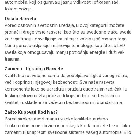
automobila, koji osiguravaju jasnu vidljivost i efikasan rad
tokom vožnje.
Ostala Rasveta
Pored osnovnih svetlosnih uređaja, u ovoj kategoriji možete
pronaći i druge vrste rasvete, kao što su svetlosne trake, svetla
za registraciju, osvetljenje za interijer vozila i još mnogo toga.
Naša ponuda uključuje i najnovije tehnologije kao što su LED
svetla koja omogućavaju manju potrošnju energije i duži vek
trajanja.
Zamena i Ugradnja Rasvete
Kvalitetna rasveta ne samo da poboljšava izgled vašeg vozila,
već i doprinosi njegovoj bezbednosti. Sve naše rasveta
komponente lako se ugrađuju i pružaju dugotrajan rad, čak i u
teškim uslovima. Svi proizvodi koje nudimo su testirani na
kvalitet i usklađeni sa važećim bezbednosnim standardima.
Zašto Kupovati Kod Nas?
Pored širokog asortimana i visoke kvalitete, nudimo
konkurentne cene i brzinu isporuke, tako da možete brzo i lako
zameniti ili unaprediti svetlosne sisteme vašeg automobila. Bilo