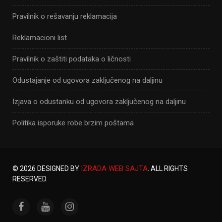
Pravilnik o rešavanju reklamacija
Reklamacioni list
Pravilnik o zaštiti podataka o ličnosti
Odustajanje od ugovora zaključenog na daljinu
Izjava o odustanku od ugovora zaključenog na daljinu
Politika isporuke robe brzim poštama
IZRADA WEB SAJTA
© 2026 DESIGNED BY
. ALL RIGHTS
RESERVED.