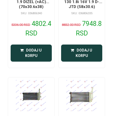
1.9 DIZEL (+AC)
130 1.8i 16V 1.9 D-
(70x30.6x38)
JTD (58x30.6)
SKU: 036806340
SKU: 036806335
4802.4
7948.8
5336.00 RSD
8832.00 RSD
RSD
RSD
 DODAJ U 
 DODAJ U 
KORPU
KORPU