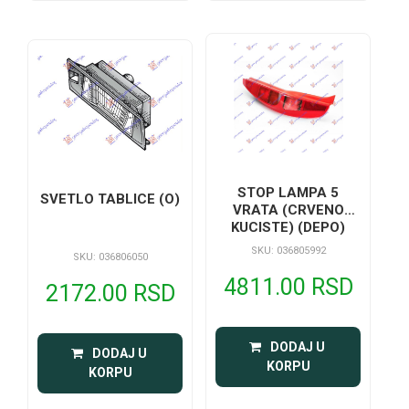
STOP LAMPA 5
SVETLO TABLICE (O)
VRATA (CRVENO
KUCISTE) (DEPO)
SKU: 036805992
SKU: 036806050
4811.00 RSD
2172.00 RSD
 DODAJ U 
 DODAJ U 
KORPU
KORPU