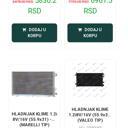
5830.2
6961.5
6478.00 RSD
7735.00 RSD
RSD
RSD
 DODAJ U 
 DODAJ U 
KORPU
KORPU
HLADNJAK KLIME
HLADNJAK KLIME 1.2i
1.2i8V/16V (55.9x31)
8V/16V (55.9x31) -00
(VALEO TIP)
(MARELLI TIP)
SKU: 036806400