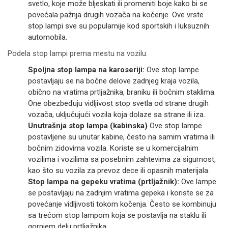
svetlo, koje može bljeskati ili promeniti boje kako bi se
povećala pažnja drugih vozača na kočenje. Ove vrste
stop lampi sve su popularnije kod sportskih i luksuznih
automobila.
Podela stop lampi prema mestu na vozilu:
Spoljna stop lampa na karoseriji:
Ove stop lampe
postavljaju se na bočne delove zadnjeg kraja vozila,
obično na vratima prtljažnika, braniku ili bočnim staklima.
One obezbeđuju vidljivost stop svetla od strane drugih
vozača, uključujući vozila koja dolaze sa strane ili iza.
Unutrašnja stop lampa (kabinska)
Ove stop lampe
postavljene su unutar kabine, često na samim vratima ili
bočnim zidovima vozila. Koriste se u komercijalnim
vozilima i vozilima sa posebnim zahtevima za sigurnost,
kao što su vozila za prevoz dece ili opasnih materijala.
Stop lampa na gepeku vratima (prtljažnik):
Ove lampe
se postavljaju na zadnjim vratima gepeka i koriste se za
povećanje vidljivosti tokom kočenja. Često se kombinuju
sa trećom stop lampom koja se postavlja na staklu ili
gornjem delu prtljažnika.