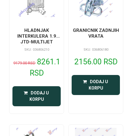
HLADNJAK
GRANICNIK ZADNJIH
INTERKULERA 1.9
VRATA
JTD-MULTIJET
(192x206x64)
SKU: 036806210
SKU: 036806180
8261.1
2156.00 RSD
9179.00 RSD
RSD
 DODAJ U 
KORPU
 DODAJ U 
KORPU