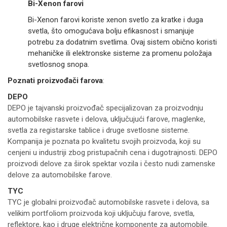
Bi-Xenon farovi
Bi-Xenon farovi koriste xenon svetlo za kratke i duga
svetla, što omogućava bolju efikasnost i smanjuje
potrebu za dodatnim svetlima. Ovaj sistem obično koristi
mehaničke ili elektronske sisteme za promenu položaja
svetlosnog snopa.
Poznati proizvođači farova
:
DEPO
DEPO je tajvanski proizvođač specijalizovan za proizvodnju
automobilske rasvete i delova, uključujući farove, maglenke,
svetla za registarske tablice i druge svetlosne sisteme.
Kompanija je poznata po kvalitetu svojih proizvoda, koji su
cenjeni u industriji zbog pristupačnih cena i dugotrajnosti. DEPO
proizvodi delove za širok spektar vozila i često nudi zamenske
delove za automobilske farove.
TYC
TYC je globalni proizvođač automobilske rasvete i delova, sa
velikim portfoliom proizvoda koji uključuju farove, svetla,
reflektore, kao i druge električne komponente za automobile.