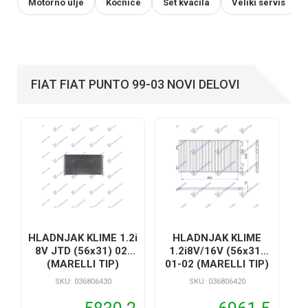
Motorno ulje
Kočnice
Set kvačila
Veliki servis
FIAT FIAT PUNTO 99-03 NOVI DELOVI
HLADNJAK KLIME 1.2i
HLADNJAK KLIME
8V JTD (56x31) 02-
1.2i8V/16V (56x31)
(MARELLI TIP)
01-02 (MARELLI TIP)
SKU: 036806430
SKU: 036806420