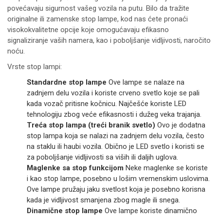
povećavaju sigurnost vašeg vozila na putu. Bilo da tražite
originalne ili zamenske stop lampe, kod nas ćete pronaći
visokokvalitetne opcije koje omogućavaju efikasno
signaliziranje vaših namera, kao i poboljšanje vidljivosti, naročito
noću.
Vrste stop lampi:
Standardne stop lampe
Ove lampe se nalaze na
zadnjem delu vozila i koriste crveno svetlo koje se pali
kada vozač pritisne kočnicu. Najčešće koriste LED
tehnologiju zbog veće efikasnosti i dužeg veka trajanja.
Treća stop lampa (treći branik svetlo)
Ovo je dodatna
stop lampa koja se nalazi na zadnjem delu vozila, često
na staklu ili haubi vozila. Obično je LED svetlo i koristi se
za poboljšanje vidljivosti sa viših ili daljih uglova.
Maglenke sa stop funkcijom
Neke maglenke se koriste
i kao stop lampe, posebno u lošim vremenskim uslovima.
Ove lampe pružaju jaku svetlost koja je posebno korisna
kada je vidljivost smanjena zbog magle ili snega.
Dinamične stop lampe
Ove lampe koriste dinamično