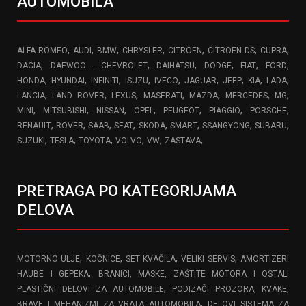
AUTOMOBILA
,
,
,
,
,
,
,
ALFA ROMEO
AUDI
BMW
CHRYSLER
CITROEN
CITROEN DS
CUPRA
,
,
,
,
,
,
DACIA
DAEWOO - CHEVROLET
DAIHATSU
DODGE
FIAT
FORD
,
,
,
,
,
,
,
,
,
HONDA
HYUNDAI
INFINITI
ISUZU
IVECO
JAGUAR
JEEP
KIA
LADA
,
,
,
,
,
,
,
LANCIA
LAND ROVER
LEXUS
MASERATI
MAZDA
MERCEDES
MG
,
,
,
,
,
,
,
MINI
MITSUBISHI
NISSAN
OPEL
PEUGEOT
PIAGGIO
PORSCHE
,
,
,
,
,
,
,
,
RENAULT
ROVER
SAAB
SEAT
SKODA
SMART
SSANGYONG
SUBARU
,
,
,
,
,
,
SUZUKI
TESLA
TOYOTA
VOLVO
VW
ZASTAVA
PRETRAGA PO KATEGORIJAMA
DELOVA
,
,
,
,
MOTORNO ULJE
KOČNICE
SET KVAČILA
VELIKI SERVIS
AMORTIZERI
,
HAUBE I GEPEKA
BRANICI, MASKE, ZAŠTITE MOTORA I OSTALI
,
PLASTIČNI DELOVI ZA AUTOMOBILE
PODIZAČI PROZORA, KVAKE,
,
BRAVE I MEHANIZMI ZA VRATA AUTOMOBILA
DELOVI SISTEMA ZA