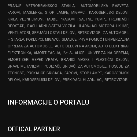
,
PRANJE VETROBRANSKOG STAKLA
AUTOMOBILSKA RASVETA:
,
FAROVI, MAGLENKE, STOP LAMPE, MIGAVCI
KAROSERIJSKI DELOVI:
,
KRILA, VEZNI LIMOVI, HAUBE, PRAGOVI I SAJTNE
PUMPE, PREKIDAČI I
,
REOSTATI
RASHLADNI SISTEM VOZILA: HLADNJACI MOTORA I KLIME,
,
VENTILATORI, GREJAČI I OSTALI DELOVI
RETROVIZORI ZA AUTOMOBIL
,
– STAKLA, POKLOPCI, MIGAVCI
SIJALICE, PRVA POMOĆ I UNIVERZALNA
,
,
OPREMA ZA AUTOMOBILE
AUTO DELOVI NA AKCIJI
AUTO ELEKTRIKA I
,
, ?>
,
ELEKTRONIKA
AMORTIZACIJA
SIJALICE I UNIVERZALNA OPREMA
,
,
AMORTIZERI GEPEK VRATA
BRANICI MASKE I PLASTIČNI DELOVI
,
,
BRAVE MEHANIZMI I PODIZAČI
BRISAČI ZA AUTOMOBILE
POSUDE ZA
,
,
,
,
TECNOST
PRSKALICE BRISACA
FAROVI
STOP LAMPE
KAROSERIJSKI
,
,
,
,
DELOVI
KAROSERIJSKI DELOVI
PREKIDACI
HLADNJACI
RETROVIZORI
INFORMACIJE O PORTALU
OFFICAL PARTNER