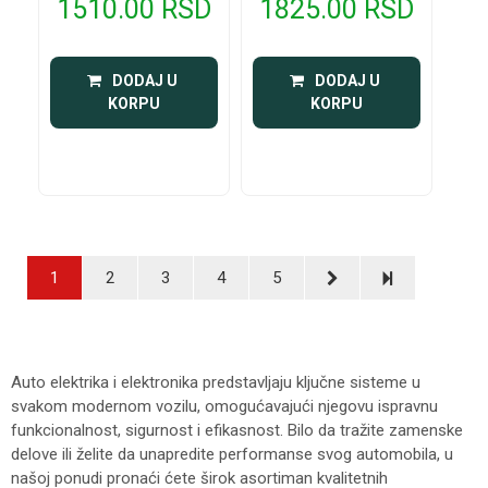
1510.00 RSD
1825.00 RSD
 DODAJ U 
 DODAJ U 
KORPU
KORPU
1
2
3
4
5
Auto elektrika i elektronika predstavljaju ključne sisteme u
svakom modernom vozilu, omogućavajući njegovu ispravnu
funkcionalnost, sigurnost i efikasnost. Bilo da tražite zamenske
delove ili želite da unapredite performanse svog automobila, u
našoj ponudi pronaći ćete širok asortiman kvalitetnih