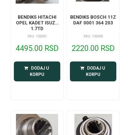
BENDIKS HITACHI
BENDIKS BOSCH 11Z
OPEL KADET ISUZU
DAF 0001 364 203
1.7TD
SKU: 132001
SKU: 132000
4495.00 RSD
2220.00 RSD
 DODAJ U 
 DODAJ U 
KORPU
KORPU