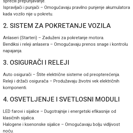
sprečili prepunjavanje.
Ispravljači i punjači – Omogućavaju pravilno punjenje akumulatora
kada vozilo nije u pokretu.
2. SISTEM ZA POKRETANJE VOZILA
Anlaseri (Starteri) – Zaduženi za pokretanje motora.
Bendiksi i releji anlasera – Omogućavaju prenos snage i kontrolu
napajanja.
3. OSIGURAČI I RELEJI
Auto osigurači – Štite električne sisteme od preopterećenja.
Releji i držači osigurača – Produžavaju životni vek električnih
komponenti.
4. OSVETLJENJE I SVETLOSNI MODULI
LED farovi i sijalice – Dugotrajnije i energetski efikasnije od
klasičnih sijalica.
Halogene i ksenonske sijalice – Omogućavaju bolju vidljivost
noću.