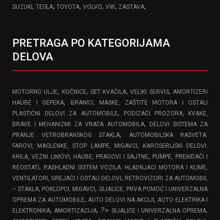
,
,
,
,
,
,
SUZUKI
TESLA
TOYOTA
VOLVO
VW
ZASTAVA
PRETRAGA PO KATEGORIJAMA
DELOVA
,
,
,
,
MOTORNO ULJE
KOČNICE
SET KVAČILA
VELIKI SERVIS
AMORTIZERI
,
HAUBE I GEPEKA
BRANICI, MASKE, ZAŠTITE MOTORA I OSTALI
,
PLASTIČNI DELOVI ZA AUTOMOBILE
PODIZAČI PROZORA, KVAKE,
,
BRAVE I MEHANIZMI ZA VRATA AUTOMOBILA
DELOVI SISTEMA ZA
,
PRANJE VETROBRANSKOG STAKLA
AUTOMOBILSKA RASVETA:
,
FAROVI, MAGLENKE, STOP LAMPE, MIGAVCI
KAROSERIJSKI DELOVI:
,
KRILA, VEZNI LIMOVI, HAUBE, PRAGOVI I SAJTNE
PUMPE, PREKIDAČI I
,
REOSTATI
RASHLADNI SISTEM VOZILA: HLADNJACI MOTORA I KLIME,
,
VENTILATORI, GREJAČI I OSTALI DELOVI
RETROVIZORI ZA AUTOMOBIL
,
– STAKLA, POKLOPCI, MIGAVCI
SIJALICE, PRVA POMOĆ I UNIVERZALNA
,
,
OPREMA ZA AUTOMOBILE
AUTO DELOVI NA AKCIJI
AUTO ELEKTRIKA I
,
, ?>
,
ELEKTRONIKA
AMORTIZACIJA
SIJALICE I UNIVERZALNA OPREMA