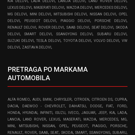
,
,
,
,
KIA DELOVI
LADA DELOVI
LANCIA DELOVI
LAND ROVER DELOVI
,
,
,
,
LEXUS DELOVI
MASERATI DELOVI
MAZDA DELOVI
MERCEDES DELOVI
,
,
,
,
MG DELOVI
MINI DELOVI
MITSUBISHI DELOVI
NISSAN DELOVI
OPEL
,
,
,
,
DELOVI
PEUGEOT DELOVI
PIAGGIO DELOVI
PORSCHE DELOVI
,
,
,
,
RENAULT DELOVI
ROVER DELOVI
SAAB DELOVI
SEAT DELOVI
SKODA
,
,
,
,
DELOVI
SMART DELOVI
SSANGYONG DELOVI
SUBARU DELOVI
,
,
,
,
SUZUKI DELOVI
TESLA DELOVI
TOYOTA DELOVI
VOLVO DELOVI
VW
,
,
DELOVI
ZASTAVA DELOVI
PRETRAGA PO MARKAMA
AUTOMOBILA
,
,
,
,
,
,
,
ALFA ROMEO
AUDI
BMW
CHRYSLER
CITROEN
CITROEN DS
CUPRA
,
,
,
,
,
,
DACIA
DAEWOO - CHEVROLET
DAIHATSU
DODGE
FIAT
FORD
,
,
,
,
,
,
,
,
,
HONDA
HYUNDAI
INFINITI
ISUZU
IVECO
JAGUAR
JEEP
KIA
LADA
,
,
,
,
,
,
,
LANCIA
LAND ROVER
LEXUS
MASERATI
MAZDA
MERCEDES
MG
,
,
,
,
,
,
,
MINI
MITSUBISHI
NISSAN
OPEL
PEUGEOT
PIAGGIO
PORSCHE
,
,
,
,
,
,
,
,
RENAULT
ROVER
SAAB
SEAT
SKODA
SMART
SSANGYONG
SUBARU