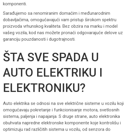
komponenti.
Sarađujemo sa renomiranim domaćim i međunarodnim
dobavljačima, omogućavajući vam pristup širokom spektru
proizvoda vrhunskog kvaliteta. Bez obzira na marku i model
vašeg vozila, kod nas možete pronaći odgovarajuće delove uz
garanciju pouzdanosti i dugotrajnosti.
ŠTA SVE SPADA U
AUTO ELEKTRIKU I
ELEKTRONIKU?
Auto elektrika se odnosi na sve električne sisteme u vozilu koji
omogućavaju pokretanje i funkcionisanje motora, svetlosnih
sistema, paljenja i napajanja. S druge strane, auto elektronika
obuhvata napredne elektronske komponente koje kontrolišu i
optimizuju rad različitih sistema u vozilu, od senzora do