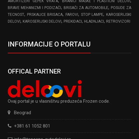
,
,
AMORTIZERI GEPEK VRATA
BRANICI MASKE I PLASTIČNI DELOVI
,
,
BRAVE MEHANIZMI I PODIZAČI
BRISAČI ZA AUTOMOBILE
POSUDE ZA
,
,
,
,
TECNOST
PRSKALICE BRISACA
FAROVI
STOP LAMPE
KAROSERIJSKI
,
,
,
,
DELOVI
KAROSERIJSKI DELOVI
PREKIDACI
HLADNJACI
RETROVIZORI
INFORMACIJE O PORTALU
OFFICAL PARTNER
Ovaj portal je u vlasništvu preduzeća Frozen code.
Beograd
+381 61 1052 801