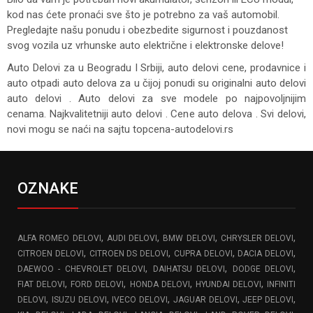
kod nas ćete pronaći sve što je potrebno za vaš automobil.
Pregledajte našu ponudu i obezbedite sigurnost i pouzdanost
svog vozila uz vrhunske auto električne i elektronske delove!
Auto Delovi za
u Beogradu I Srbiji, auto delovi cene, prodavnice i
auto otpadi auto delova za u čijoj ponudi su originalni auto delovi
auto delovi . Auto delovi za sve modele po najpovoljnijim
cenama. Najkvalitetniji auto delovi . Cene auto delova . Svi delovi,
novi mogu se naći na sajtu topcena-autodelovi.rs
OZNAKE
,
,
,
,
ALFA ROMEO DELOVI
AUDI DELOVI
BMW DELOVI
CHRYSLER DELOVI
,
,
,
,
CITROEN DELOVI
CITROEN DS DELOVI
CUPRA DELOVI
DACIA DELOVI
,
,
,
DAEWOO - CHEVROLET DELOVI
DAIHATSU DELOVI
DODGE DELOVI
,
,
,
,
FIAT DELOVI
FORD DELOVI
HONDA DELOVI
HYUNDAI DELOVI
INFINITI
,
,
,
,
,
DELOVI
ISUZU DELOVI
IVECO DELOVI
JAGUAR DELOVI
JEEP DELOVI