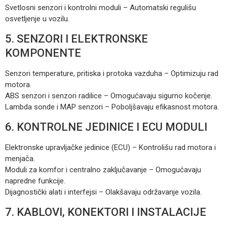
Svetlosni senzori i kontrolni moduli – Automatski regulišu
osvetljenje u vozilu.
5. SENZORI I ELEKTRONSKE
KOMPONENTE
Senzori temperature, pritiska i protoka vazduha – Optimizuju rad
motora.
ABS senzori i senzori radilice – Omogućavaju sigurno kočenje.
Lambda sonde i MAP senzori – Poboljšavaju efikasnost motora.
6. KONTROLNE JEDINICE I ECU MODULI
Elektronske upravljačke jedinice (ECU) – Kontrolišu rad motora i
menjača.
Moduli za komfor i centralno zaključavanje – Omogućavaju
napredne funkcije.
Dijagnostički alati i interfejsi – Olakšavaju održavanje vozila.
7. KABLOVI, KONEKTORI I INSTALACIJE