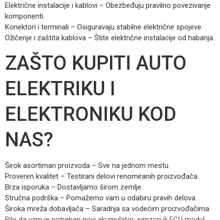
Električne instalacije i kablovi – Obezbeđuju pravilno povezivanje
komponenti.
Konektori i terminali – Osiguravaju stabilne električne spojeve.
Ožičenje i zaštita kablova – Štite električne instalacije od habanja.
ZAŠTO KUPITI AUTO
ELEKTRIKU I
ELEKTRONIKU KOD
NAS?
Širok asortiman proizvoda – Sve na jednom mestu.
Proveren kvalitet – Testirani delovi renomiranih proizvođača.
Brza isporuka – Dostavljamo širom zemlje.
Stručna podrška – Pomažemo vam u odabiru pravih delova.
Široka mreža dobavljača – Saradnja sa vodećim proizvođačima.
Bilo da vam je potreban novi akumulator, senzori ili ECU modul,