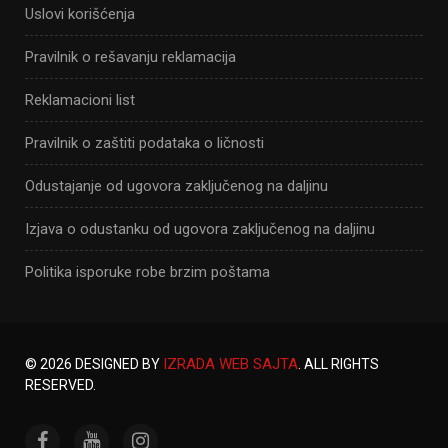
Uslovi korišćenja
Pravilnik o rešavanju reklamacija
Reklamacioni list
Pravilnik o zaštiti podataka o ličnosti
Odustajanje od ugovora zaključenog na daljinu
Izjava o odustanku od ugovora zaključenog na daljinu
Politika isporuke robe brzim poštama
IZRADA WEB SAJTA
© 2026 DESIGNED BY
. ALL RIGHTS
RESERVED.