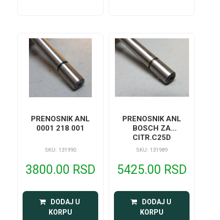
PRENOSNIK ANL
PRENOSNIK ANL
0001 218 001
BOSCH ZA
CITR.C25D
SKU: 131990
SKU: 131989
3800.00 RSD
5425.00 RSD
 DODAJ U 
 DODAJ U 
KORPU
KORPU