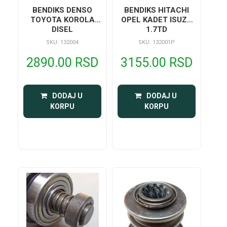
BENDIKS DENSO
BENDIKS HITACHI
TOYOTA KOROLA
OPEL KADET ISUZU
DISEL
1.7TD
SKU: 132004
SKU: 132001P
2890.00 RSD
3155.00 RSD
 DODAJ U 
 DODAJ U 
KORPU
KORPU