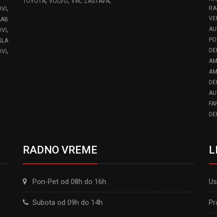
,
,
,
,
TOYOTA
VOLVO
VW
ZASTAVA
,
RA
OVI
VE
AAB
,
AU
VI
PO
SLA
,
DE
VI
AM
AM
DE
AU
FA
DE
RADNO VREME
L
Pon-Pet od 08h do 16h
Us
Subota od 09h do 14h
Pr