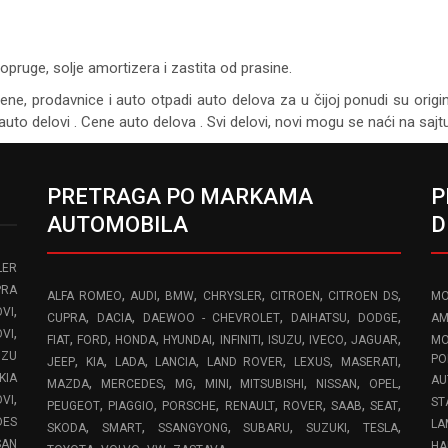
opruge, solje amortizera i zastita od prasine.
cene, prodavnice i auto otpadi auto delova za u čijoj ponudi su origi
auto delovi . Cene auto delova . Svi delovi, novi mogu se naći na saj
PRETRAGA PO MARKAMA
P
AUTOMOBILA
D
LER
PRA
,
,
,
,
,
,
ALFA ROMEO
AUDI
BMW
CHRYSLER
CITROEN
CITROEN DS
MO
,
VI
,
,
,
,
,
CUPRA
DACIA
DAEWOO - CHEVROLET
DAIHATSU
DODGE
AM
,
OVI
,
,
,
,
,
,
,
,
FIAT
FORD
HONDA
HYUNDAI
INFINITI
ISUZU
IVECO
JAGUAR
MO
UZU
,
,
,
,
,
,
,
PO
JEEP
KIA
LADA
LANCIA
LAND ROVER
LEXUS
MASERATI
KIA
AU
,
,
,
,
,
,
,
MAZDA
MERCEDES
MG
MINI
MITSUBISHI
NISSAN
OPEL
,
OVI
ST
,
,
,
,
,
,
,
PEUGEOT
PIAGGIO
PORSCHE
RENAULT
ROVER
SAAB
SEAT
DES
LA
,
,
,
,
,
,
SKODA
SMART
SSANGYONG
SUBARU
SUZUKI
TESLA
SAN
HA