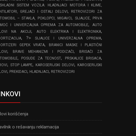
SHLADNI SISTEM VOZILA: HLADNJACI MOTORA I KLIME,
,
NTILATORI, GREJAČI I OSTALI DELOVI
RETROVIZORI ZA
,
TOMOBIL – STAKLA, POKLOPCI, MIGAVCI
SIJALICE, PRVA
,
MOĆ I UNIVERZALNA OPREMA ZA AUTOMOBILE
AUTO
,
,
LOVI NA AKCIJI
AUTO ELEKTRIKA I ELEKTRONIKA
, ?>
,
ORTIZACIJA
SIJALICE I UNIVERZALNA OPREMA
,
ORTIZERI GEPEK VRATA
BRANICI MASKE I PLASTIČNI
,
,
LOVI
BRAVE MEHANIZMI I PODIZAČI
BRISAČI ZA
,
,
,
TOMOBILE
POSUDE ZA TECNOST
PRSKALICE BRISACA
,
,
,
ROVI
STOP LAMPE
KAROSERIJSKI DELOVI
KAROSERIJSKI
,
,
,
LOVI
PREKIDACI
HLADNJACI
RETROVIZORI
INKOVI
lovi korišćenja
avilnik o rešavanju reklamacija