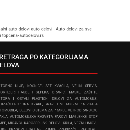
nalni auto delovi auto delovi . Auto delovi za sve
tu topcena-autodelovi.rs
RETRAGA PO KATEGORIJAMA
ELOVA
,
,
,
,
TORNO ULJE
KOČNICE
SET KVAČILA
VELIKI SERVIS
,
ORTIZERI HAUBE I GEPEKA
BRANICI, MASKE, ZAŠTITE
,
TORA I OSTALI PLASTIČNI DELOVI ZA AUTOMOBILE
DIZAČI PROZORA, KVAKE, BRAVE I MEHANIZMI ZA VRATA
,
TOMOBILA
DELOVI SISTEMA ZA PRANJE VETROBRANSKOG
,
AKLA
AUTOMOBILSKA RASVETA: FAROVI, MAGLENKE, STOP
,
MPE, MIGAVCI
KAROSERIJSKI DELOVI: KRILA, VEZNI LIMOVI,
,
,
UBE, PRAGOVI I SAJTNE
PUMPE, PREKIDAČI I REOSTATI