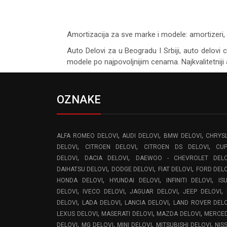
Amortizacija za sve marke i modele: amortizeri, 
Auto Delovi za
u Beogradu I Srbiji, auto delovi 
modele po najpovoljnijim cenama. Najkvalitetniji 
OZNAKE
,
,
,
ALFA ROMEO DELOVI
AUDI DELOVI
BMW DELOVI
CHRYS
,
,
,
DELOVI
CITROEN DELOVI
CITROEN DS DELOVI
CU
,
,
DELOVI
DACIA DELOVI
DAEWOO - CHEVROLET DELO
,
,
,
DAIHATSU DELOVI
DODGE DELOVI
FIAT DELOVI
FORD DEL
,
,
,
HONDA DELOVI
HYUNDAI DELOVI
INFINITI DELOVI
IS
,
,
,
,
DELOVI
IVECO DELOVI
JAGUAR DELOVI
JEEP DELOVI
,
,
,
DELOVI
LADA DELOVI
LANCIA DELOVI
LAND ROVER DEL
,
,
,
LEXUS DELOVI
MASERATI DELOVI
MAZDA DELOVI
MERCE
,
,
,
,
DELOVI
MG DELOVI
MINI DELOVI
MITSUBISHI DELOVI
NIS