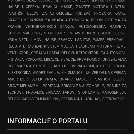
MOTORNO ULJE
KOČNICE
SET KVAČILA
VELIKI SERVIS
AMORTIZERI
,
HAUBE I GEPEKA
BRANICI, MASKE, ZAŠTITE MOTORA I OSTALI
,
PLASTIČNI DELOVI ZA AUTOMOBILE
PODIZAČI PROZORA, KVAKE,
,
BRAVE I MEHANIZMI ZA VRATA AUTOMOBILA
DELOVI SISTEMA ZA
,
PRANJE VETROBRANSKOG STAKLA
AUTOMOBILSKA RASVETA:
,
FAROVI, MAGLENKE, STOP LAMPE, MIGAVCI
KAROSERIJSKI DELOVI:
,
KRILA, VEZNI LIMOVI, HAUBE, PRAGOVI I SAJTNE
PUMPE, PREKIDAČI I
,
REOSTATI
RASHLADNI SISTEM VOZILA: HLADNJACI MOTORA I KLIME,
,
VENTILATORI, GREJAČI I OSTALI DELOVI
RETROVIZORI ZA AUTOMOBIL
,
– STAKLA, POKLOPCI, MIGAVCI
SIJALICE, PRVA POMOĆ I UNIVERZALNA
,
,
OPREMA ZA AUTOMOBILE
AUTO DELOVI NA AKCIJI
AUTO ELEKTRIKA I
,
, ?>
,
ELEKTRONIKA
AMORTIZACIJA
SIJALICE I UNIVERZALNA OPREMA
,
,
AMORTIZERI GEPEK VRATA
BRANICI MASKE I PLASTIČNI DELOVI
,
,
BRAVE MEHANIZMI I PODIZAČI
BRISAČI ZA AUTOMOBILE
POSUDE ZA
,
,
,
,
TECNOST
PRSKALICE BRISACA
FAROVI
STOP LAMPE
KAROSERIJSKI
,
,
,
,
DELOVI
KAROSERIJSKI DELOVI
PREKIDACI
HLADNJACI
RETROVIZORI
INFORMACIJE O PORTALU