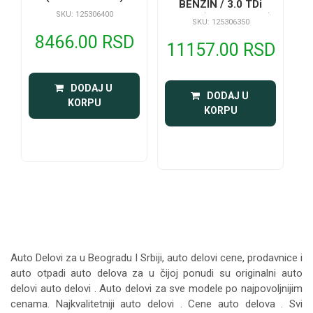
BENZIN / 3.0 TDi
SKU: 125306400
DIZEL (720x480x26)
SKU: 125306350
8466.00 RSD
11157.00 RSD
 DODAJ U 
 DODAJ U 
KORPU
KORPU
Auto Delovi za
u Beogradu I Srbiji, auto delovi cene, prodavnice i
auto otpadi auto delova za u čijoj ponudi su originalni auto
delovi auto delovi . Auto delovi za sve modele po najpovoljnijim
cenama. Najkvalitetniji auto delovi . Cene auto delova . Svi