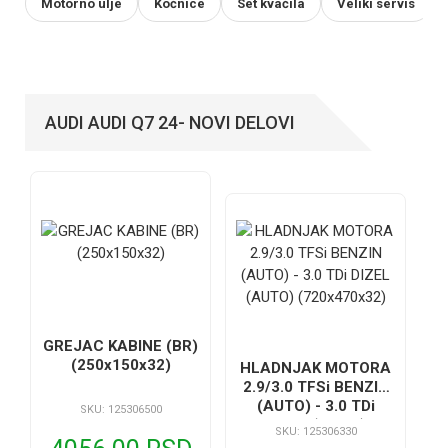
Motorno ulje
Kočnice
Set kvačila
Veliki servis
AUDI AUDI Q7 24- NOVI DELOVI
GREJAC KABINE (BR)
(250x150x32)
HLADNJAK MOTORA
2.9/3.0 TFSi BENZIN
(AUTO) - 3.0 TDi
SKU: 125306500
DIZEL (AUTO)
SKU: 125306330
(720x470x32)