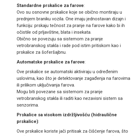
Standardne prskalice za farove
:
Ovo su osnovne prskalice koje se obično montiraju u
prednjem braniku vozila. One imaju jednostavan dizajn i
funkciju: prskaju tečnost za pranje na farove kako bi ih
očistile od prljavštine, blata i insekata.
Obično se povezuju sa sistemom za pranje
vetrobranskog stakla i rade pod istim pritiskom kao i
prskalice za šoferšajbnu.
Automatske prskalice za farove
:
Ove prskalice se automatski aktiviraju u određenim
uslovima, kao što je detektovanje zagađenja na farovima
ili prilikom uključivanja farova.
Mogu biti povezane sa sistemom za pranje
vetrobranskog stakla ili raditi kao nezavisni sistem sa
senzorima.
Prskalice sa visokom izdržljivošću (hidraulične
prskalice)
:
Ove prskalice koriste jači pritisak za čišćenje farova, što