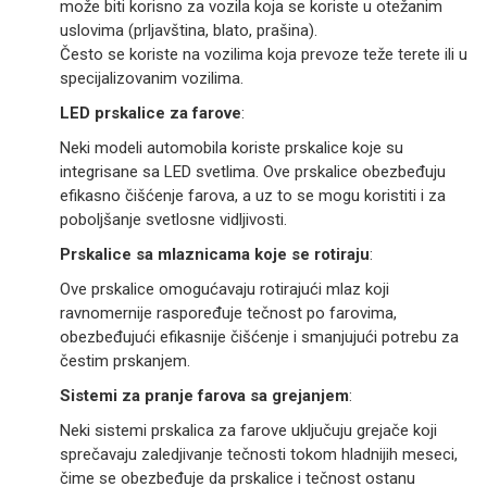
može biti korisno za vozila koja se koriste u otežanim
uslovima (prljavština, blato, prašina).
Često se koriste na vozilima koja prevoze teže terete ili u
specijalizovanim vozilima.
LED prskalice za farove
:
Neki modeli automobila koriste prskalice koje su
integrisane sa LED svetlima. Ove prskalice obezbeđuju
efikasno čišćenje farova, a uz to se mogu koristiti i za
poboljšanje svetlosne vidljivosti.
Prskalice sa mlaznicama koje se rotiraju
:
Ove prskalice omogućavaju rotirajući mlaz koji
ravnomernije raspoređuje tečnost po farovima,
obezbeđujući efikasnije čišćenje i smanjujući potrebu za
čestim prskanjem.
Sistemi za pranje farova sa grejanjem
:
Neki sistemi prskalica za farove uključuju grejače koji
sprečavaju zaledjivanje tečnosti tokom hladnijih meseci,
čime se obezbeđuje da prskalice i tečnost ostanu