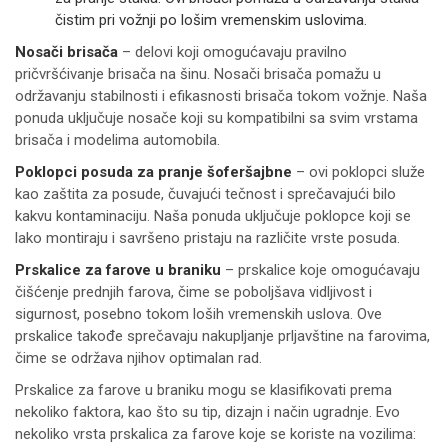
čistim pri vožnji po lošim vremenskim uslovima.
Nosači brisača
– delovi koji omogućavaju pravilno
pričvršćivanje brisača na šinu. Nosači brisača pomažu u
održavanju stabilnosti i efikasnosti brisača tokom vožnje. Naša
ponuda uključuje nosače koji su kompatibilni sa svim vrstama
brisača i modelima automobila.
Poklopci posuda za pranje šoferšajbne
– ovi poklopci služe
kao zaštita za posude, čuvajući tečnost i sprečavajući bilo
kakvu kontaminaciju. Naša ponuda uključuje poklopce koji se
lako montiraju i savršeno pristaju na različite vrste posuda.
Prskalice za farove u braniku
– prskalice koje omogućavaju
čišćenje prednjih farova, čime se poboljšava vidljivost i
sigurnost, posebno tokom loših vremenskih uslova. Ove
prskalice takođe sprečavaju nakupljanje prljavštine na farovima,
čime se održava njihov optimalan rad.
Prskalice za farove u braniku mogu se klasifikovati prema
nekoliko faktora, kao što su tip, dizajn i način ugradnje. Evo
nekoliko vrsta prskalica za farove koje se koriste na vozilima: