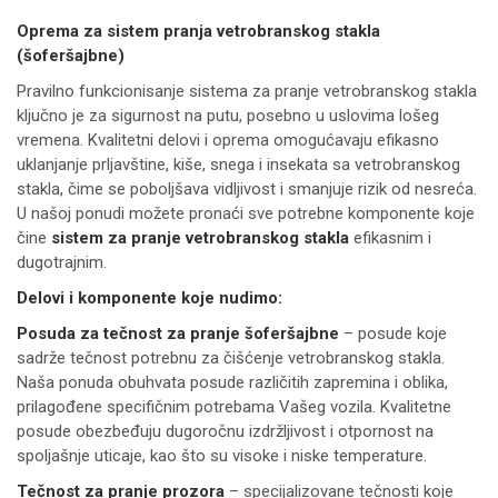
Oprema za sistem pranja vetrobranskog stakla
(šoferšajbne)
Pravilno funkcionisanje sistema za pranje vetrobranskog stakla
ključno je za sigurnost na putu, posebno u uslovima lošeg
vremena. Kvalitetni delovi i oprema omogućavaju efikasno
uklanjanje prljavštine, kiše, snega i insekata sa vetrobranskog
stakla, čime se poboljšava vidljivost i smanjuje rizik od nesreća.
U našoj ponudi možete pronaći sve potrebne komponente koje
čine
sistem za pranje vetrobranskog stakla
efikasnim i
dugotrajnim.
Delovi i komponente koje nudimo:
Posuda za tečnost za pranje šoferšajbne
– posude koje
sadrže tečnost potrebnu za čišćenje vetrobranskog stakla.
Naša ponuda obuhvata posude različitih zapremina i oblika,
prilagođene specifičnim potrebama Vašeg vozila. Kvalitetne
posude obezbeđuju dugoročnu izdržljivost i otpornost na
spoljašnje uticaje, kao što su visoke i niske temperature.
Tečnost za pranje prozora
– specijalizovane tečnosti koje