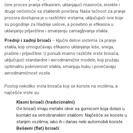
čine proces pranja efikasnim, uklanjajući masnoće, insekte i
druge nečistoće sa staklenih površina. Naša tečnost za pranje
prozora dostupna je u različitim vrstama, uključujući one koje
su pogodnije za hladnije uslove, a posebno je efikasna u
uklanjanju prljavštine i smanjenju zamagljivanja stakla.
Prednji i zadnji brisači
– ključni delovi sistema za pranje
stakla, koji omogućavaju efikasno uklanjanje kiše, snega,
prašine i prljavštine. U ponudi imamo različite vrste brisača,
uključujući standardne i aerodinamične modele, koji pružaju
optimalnu pokrivenost stakla, smanjuju buku i povećavaju
aerodinamičnost vozila.
Postoji nekoliko vrsta brisača koji se koriste na vozilima, a
najčešće vrste su:
Klasni brisači (tradicionalni)
:
Ovi brisači imaju metalni okvir sa gumicom koja dolazi u
kontakt sa vetrobranskim staklom. Najčešće se koriste u
starijim vozilima, iako ih i danas neki automobili koriste.
Bešavni (flat) brisači
: