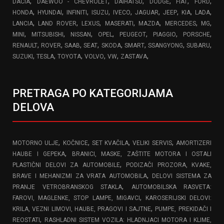
,
,
,
,
,
,
DACIA
DAEWOO - CHEVROLET
DAIHATSU
DODGE
FIAT
FORD
,
,
,
,
,
,
,
,
,
HONDA
HYUNDAI
INFINITI
ISUZU
IVECO
JAGUAR
JEEP
KIA
LADA
,
,
,
,
,
,
,
LANCIA
LAND ROVER
LEXUS
MASERATI
MAZDA
MERCEDES
MG
,
,
,
,
,
,
,
MINI
MITSUBISHI
NISSAN
OPEL
PEUGEOT
PIAGGIO
PORSCHE
,
,
,
,
,
,
,
,
RENAULT
ROVER
SAAB
SEAT
SKODA
SMART
SSANGYONG
SUBARU
,
,
,
,
,
,
SUZUKI
TESLA
TOYOTA
VOLVO
VW
ZASTAVA
PRETRAGA PO KATEGORIJAMA
DELOVA
,
,
,
,
MOTORNO ULJE
KOČNICE
SET KVAČILA
VELIKI SERVIS
AMORTIZERI
,
HAUBE I GEPEKA
BRANICI, MASKE, ZAŠTITE MOTORA I OSTALI
,
PLASTIČNI DELOVI ZA AUTOMOBILE
PODIZAČI PROZORA, KVAKE,
,
BRAVE I MEHANIZMI ZA VRATA AUTOMOBILA
DELOVI SISTEMA ZA
,
PRANJE VETROBRANSKOG STAKLA
AUTOMOBILSKA RASVETA:
,
FAROVI, MAGLENKE, STOP LAMPE, MIGAVCI
KAROSERIJSKI DELOVI:
,
KRILA, VEZNI LIMOVI, HAUBE, PRAGOVI I SAJTNE
PUMPE, PREKIDAČI I
,
REOSTATI
RASHLADNI SISTEM VOZILA: HLADNJACI MOTORA I KLIME,