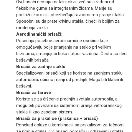
Ovi brisači nemaju metalni okvir, već su izrađeni od
fleksibilne gume sa integrisanim žicama. Manje su
podložni koroziji i obezbeđuju ravnomerno pranje stakla.
Sposobni su da prate krivinu stakla, čineći ih boljim za
modernija vozila.
Aerodinamički brisači
:
Poseduju posebne aerodinamične osobine koje
omogućavaju bolje prianjanje na staklo pri velikim
brzinama, smanjujući buku i otpor vazduha. Često su deo
bešavnih brisača.
Brisači za zadnje staklo
:
Specijalizovani brisači koji se koriste na zadnjem staklu
automobila, obično manji od prednjih. Mogu biti klasni ili
bešavni.
Brisači za farove
:
Koriste se za čišćenje prednjih svetala automobila, a
mogu biti povezani sa sistemom pranja vetrobranskog
stakla ili kao zaseban sistem.
Brisači za prskalice (prskalica + brisač)
:
Ponekad dolaze u kombinaciji sa prskalicom za tečnost
za pranje stakla. Ovi brisači pomažu u održavanju stakla