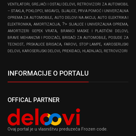
,
VENTILATORI, GREJAČI I OSTALI DELOVI
RETROVIZORI ZA AUTOMOBIL
,
– STAKLA, POKLOPCI, MIGAVCI
SIJALICE, PRVA POMOĆ I UNIVERZALNA
,
,
OPREMA ZA AUTOMOBILE
AUTO DELOVI NA AKCIJI
AUTO ELEKTRIKA I
,
, ?>
,
ELEKTRONIKA
AMORTIZACIJA
SIJALICE I UNIVERZALNA OPREMA
,
,
AMORTIZERI GEPEK VRATA
BRANICI MASKE I PLASTIČNI DELOVI
,
,
BRAVE MEHANIZMI I PODIZAČI
BRISAČI ZA AUTOMOBILE
POSUDE ZA
,
,
,
,
TECNOST
PRSKALICE BRISACA
FAROVI
STOP LAMPE
KAROSERIJSKI
,
,
,
,
DELOVI
KAROSERIJSKI DELOVI
PREKIDACI
HLADNJACI
RETROVIZORI
INFORMACIJE O PORTALU
OFFICAL PARTNER
Ovaj portal je u vlasništvu preduzeća Frozen code.