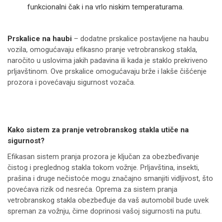
funkcionalni čak i na vrlo niskim temperaturama.
Prskalice na haubi
– dodatne prskalice postavljene na haubu
vozila, omogućavaju efikasno pranje vetrobranskog stakla,
naročito u uslovima jakih padavina ili kada je staklo prekriveno
prljavštinom. Ove prskalice omogućavaju brže i lakše čišćenje
prozora i povećavaju sigurnost vozača.
Kako sistem za pranje vetrobranskog stakla utiče na
sigurnost?
Efikasan sistem pranja prozora je ključan za obezbeđivanje
čistog i preglednog stakla tokom vožnje. Prljavština, insekti,
prašina i druge nečistoće mogu značajno smanjiti vidljivost, što
povećava rizik od nesreća. Oprema za sistem pranja
vetrobranskog stakla obezbeđuje da vaš automobil bude uvek
spreman za vožnju, čime doprinosi vašoj sigurnosti na putu.