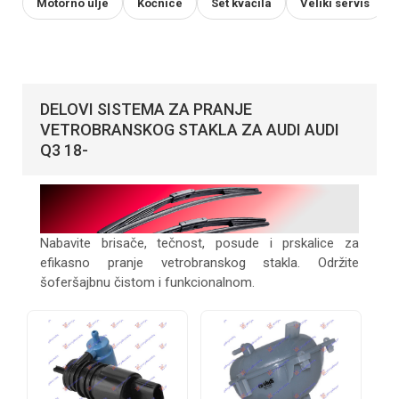
Motorno ulje
Kočnice
Set kvačila
Veliki servis
DELOVI SISTEMA ZA PRANJE
VETROBRANSKOG STAKLA ZA AUDI AUDI
Q3 18-
Nabavite brisače, tečnost, posude i prskalice za
efikasno pranje vetrobranskog stakla. Održite
šoferšajbnu čistom i funkcionalnom.