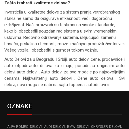
Zašto izabrati kvalitetne delove?
Investicija u kvalitetne delove za sistem pranja vetrobranskog
stakla ne samo da osigurava efikasnost, već i dugoročnu
izdržljivost. Naši proizvodi su testirani na visoke standarde,
kako bi obezbedili pouzdan rad sistema u svim vremenskim
uslovima. Redovno održavanje sistema, uključujući zamenu
brisača, prskalica i tečnosti, može značajno produžiti životni vek
Vašeg vozila i obezbediti sigurnost tokom vožnje.
Auto Delovi za
u Beogradu I Srbiji, auto delovi cene, prodavnice i
auto otpadi auto delova za u čijoj ponudi su originalni auto
delovi auto delovi . Auto delovi za sve modele po najpovoljnijim
cenama. Najkvalitetniji auto delovi . Cene auto delova . Svi
delovi, novi mogu se naći na sajtu topcena-autodelovi.rs
OZNAKE
,
,
,
,
ALFA ROMEO DELOVI
AUDI DELOVI
BMW DELOVI
CHRYSLER DELOVI