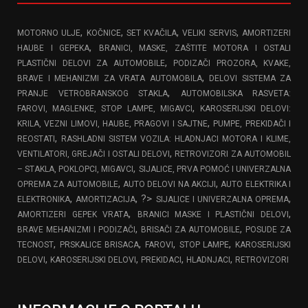
,
,
,
,
MOTORNO ULJE
KOČNICE
SET KVAČILA
VELIKI SERVIS
AMORTIZERI
,
HAUBE I GEPEKA
BRANICI, MASKE, ZAŠTITE MOTORA I OSTALI
,
PLASTIČNI DELOVI ZA AUTOMOBILE
PODIZAČI PROZORA, KVAKE,
,
BRAVE I MEHANIZMI ZA VRATA AUTOMOBILA
DELOVI SISTEMA ZA
,
PRANJE VETROBRANSKOG STAKLA
AUTOMOBILSKA RASVETA:
,
FAROVI, MAGLENKE, STOP LAMPE, MIGAVCI
KAROSERIJSKI DELOVI:
,
KRILA, VEZNI LIMOVI, HAUBE, PRAGOVI I SAJTNE
PUMPE, PREKIDAČI I
,
REOSTATI
RASHLADNI SISTEM VOZILA: HLADNJACI MOTORA I KLIME,
,
VENTILATORI, GREJAČI I OSTALI DELOVI
RETROVIZORI ZA AUTOMOBIL
,
– STAKLA, POKLOPCI, MIGAVCI
SIJALICE, PRVA POMOĆ I UNIVERZALNA
,
,
OPREMA ZA AUTOMOBILE
AUTO DELOVI NA AKCIJI
AUTO ELEKTRIKA I
,
, ?>
,
ELEKTRONIKA
AMORTIZACIJA
SIJALICE I UNIVERZALNA OPREMA
,
,
AMORTIZERI GEPEK VRATA
BRANICI MASKE I PLASTIČNI DELOVI
,
,
BRAVE MEHANIZMI I PODIZAČI
BRISAČI ZA AUTOMOBILE
POSUDE ZA
,
,
,
,
TECNOST
PRSKALICE BRISACA
FAROVI
STOP LAMPE
KAROSERIJSKI
,
,
,
,
DELOVI
KAROSERIJSKI DELOVI
PREKIDACI
HLADNJACI
RETROVIZORI