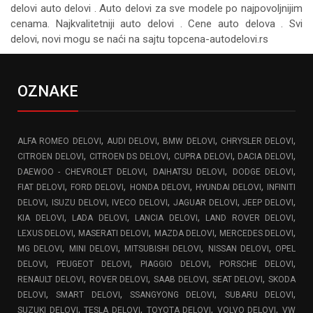
delovi auto delovi . Auto delovi za sve modele po najpovoljnijim
cenama. Najkvalitetniji auto delovi . Cene auto delova . Svi
delovi, novi mogu se naći na sajtu topcena-autodelovi.rs
OZNAKE
,
,
,
,
ALFA ROMEO DELOVI
AUDI DELOVI
BMW DELOVI
CHRYSLER DELOVI
,
,
,
,
CITROEN DELOVI
CITROEN DS DELOVI
CUPRA DELOVI
DACIA DELOVI
,
,
,
DAEWOO - CHEVROLET DELOVI
DAIHATSU DELOVI
DODGE DELOVI
,
,
,
,
FIAT DELOVI
FORD DELOVI
HONDA DELOVI
HYUNDAI DELOVI
INFINITI
,
,
,
,
,
DELOVI
ISUZU DELOVI
IVECO DELOVI
JAGUAR DELOVI
JEEP DELOVI
,
,
,
,
KIA DELOVI
LADA DELOVI
LANCIA DELOVI
LAND ROVER DELOVI
,
,
,
,
LEXUS DELOVI
MASERATI DELOVI
MAZDA DELOVI
MERCEDES DELOVI
,
,
,
,
MG DELOVI
MINI DELOVI
MITSUBISHI DELOVI
NISSAN DELOVI
OPEL
,
,
,
,
DELOVI
PEUGEOT DELOVI
PIAGGIO DELOVI
PORSCHE DELOVI
,
,
,
,
RENAULT DELOVI
ROVER DELOVI
SAAB DELOVI
SEAT DELOVI
SKODA
,
,
,
,
DELOVI
SMART DELOVI
SSANGYONG DELOVI
SUBARU DELOVI
,
,
,
,
SUZUKI DELOVI
TESLA DELOVI
TOYOTA DELOVI
VOLVO DELOVI
VW