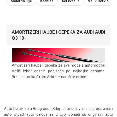
Motorno ulje
Kočnice
Set kvačila
Veliki servis
AMORTIZERI HAUBE I GEPEKA ZA AUDI AUDI
Q3 18-
Amortizeri haube i gepeka za sve modele automobila!
Veliki izbor gasnih podizača po najboljim cenama.
Brza isporuka širom Srbije – naručite online!
Auto Delovi za
u Beogradu I Srbiji, auto delovi cene, prodavnice i
auto otpadi auto delova za u čijoj ponudi su originalni auto