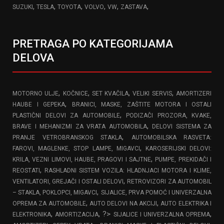
,
,
,
,
,
,
SUZUKI
TESLA
TOYOTA
VOLVO
VW
ZASTAVA
PRETRAGA PO KATEGORIJAMA
DELOVA
,
,
,
,
MOTORNO ULJE
KOČNICE
SET KVAČILA
VELIKI SERVIS
AMORTIZERI
,
HAUBE I GEPEKA
BRANICI, MASKE, ZAŠTITE MOTORA I OSTALI
,
PLASTIČNI DELOVI ZA AUTOMOBILE
PODIZAČI PROZORA, KVAKE,
,
BRAVE I MEHANIZMI ZA VRATA AUTOMOBILA
DELOVI SISTEMA ZA
,
PRANJE VETROBRANSKOG STAKLA
AUTOMOBILSKA RASVETA:
,
FAROVI, MAGLENKE, STOP LAMPE, MIGAVCI
KAROSERIJSKI DELOVI:
,
KRILA, VEZNI LIMOVI, HAUBE, PRAGOVI I SAJTNE
PUMPE, PREKIDAČI I
,
REOSTATI
RASHLADNI SISTEM VOZILA: HLADNJACI MOTORA I KLIME,
,
VENTILATORI, GREJAČI I OSTALI DELOVI
RETROVIZORI ZA AUTOMOBIL
,
– STAKLA, POKLOPCI, MIGAVCI
SIJALICE, PRVA POMOĆ I UNIVERZALNA
,
,
OPREMA ZA AUTOMOBILE
AUTO DELOVI NA AKCIJI
AUTO ELEKTRIKA I
,
, ?>
,
ELEKTRONIKA
AMORTIZACIJA
SIJALICE I UNIVERZALNA OPREMA