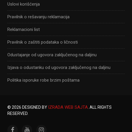
Uslovi korišćenja
Pravilnik o rešavanju reklamacija
Reklamacioni list
Pravilnik o zaštiti podataka o ličnosti
Odustajanje od ugovora zaključenog na daljinu
Izjava o odustanku od ugovora zaključenog na daljinu
Politika isporuke robe brzim poštama
IZRADA WEB SAJTA
© 2026 DESIGNED BY
. ALL RIGHTS
RESERVED.