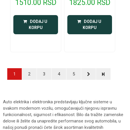
1510.00 RSD
1825.00 RSD
 DODAJ U 
 DODAJ U 
KORPU
KORPU
1
2
3
4
5
Auto elektrika i elektronika predstavljaju ključne sisteme u
svakom modernom vozilu, omogućavajući njegovu ispravnu
funkcionalnost, sigurnost i efikasnost. Bilo da tražite zamenske
delove ili želite da unapredite performanse svog automobila, u
našoj ponudi pronaći ćete širok asortiman kvalitetnih