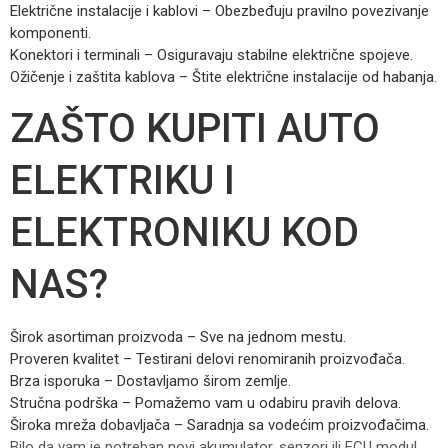
Električne instalacije i kablovi – Obezbeđuju pravilno povezivanje
komponenti.
Konektori i terminali – Osiguravaju stabilne električne spojeve.
Ožičenje i zaštita kablova – Štite električne instalacije od habanja.
ZAŠTO KUPITI AUTO
ELEKTRIKU I
ELEKTRONIKU KOD
NAS?
Širok asortiman proizvoda – Sve na jednom mestu.
Proveren kvalitet – Testirani delovi renomiranih proizvođača.
Brza isporuka – Dostavljamo širom zemlje.
Stručna podrška – Pomažemo vam u odabiru pravih delova.
Široka mreža dobavljača – Saradnja sa vodećim proizvođačima.
Bilo da vam je potreban novi akumulator, senzori ili ECU modul,