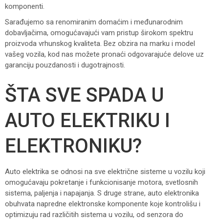
komponenti.
Sarađujemo sa renomiranim domaćim i međunarodnim
dobavljačima, omogućavajući vam pristup širokom spektru
proizvoda vrhunskog kvaliteta. Bez obzira na marku i model
vašeg vozila, kod nas možete pronaći odgovarajuće delove uz
garanciju pouzdanosti i dugotrajnosti.
ŠTA SVE SPADA U
AUTO ELEKTRIKU I
ELEKTRONIKU?
Auto elektrika se odnosi na sve električne sisteme u vozilu koji
omogućavaju pokretanje i funkcionisanje motora, svetlosnih
sistema, paljenja i napajanja. S druge strane, auto elektronika
obuhvata napredne elektronske komponente koje kontrolišu i
optimizuju rad različitih sistema u vozilu, od senzora do