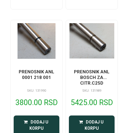
PRENOSNIK ANL
PRENOSNIK ANL
0001 218 001
BOSCH ZA
CITR.C25D
SKU: 131990
SKU: 131989
3800.00 RSD
5425.00 RSD
 DODAJ U 
 DODAJ U 
KORPU
KORPU