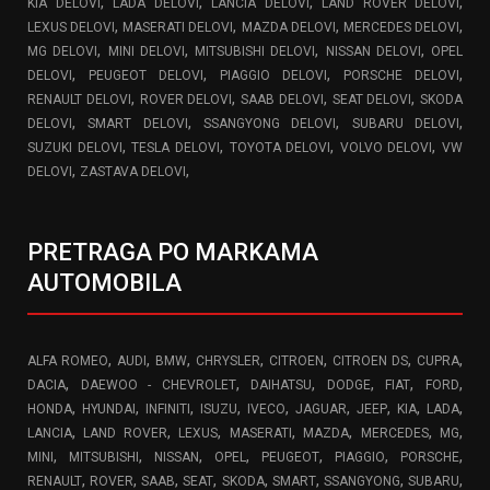
,
,
,
,
KIA DELOVI
LADA DELOVI
LANCIA DELOVI
LAND ROVER DELOVI
,
,
,
,
LEXUS DELOVI
MASERATI DELOVI
MAZDA DELOVI
MERCEDES DELOVI
,
,
,
,
MG DELOVI
MINI DELOVI
MITSUBISHI DELOVI
NISSAN DELOVI
OPEL
,
,
,
,
DELOVI
PEUGEOT DELOVI
PIAGGIO DELOVI
PORSCHE DELOVI
,
,
,
,
RENAULT DELOVI
ROVER DELOVI
SAAB DELOVI
SEAT DELOVI
SKODA
,
,
,
,
DELOVI
SMART DELOVI
SSANGYONG DELOVI
SUBARU DELOVI
,
,
,
,
SUZUKI DELOVI
TESLA DELOVI
TOYOTA DELOVI
VOLVO DELOVI
VW
,
,
DELOVI
ZASTAVA DELOVI
PRETRAGA PO MARKAMA
AUTOMOBILA
,
,
,
,
,
,
,
ALFA ROMEO
AUDI
BMW
CHRYSLER
CITROEN
CITROEN DS
CUPRA
,
,
,
,
,
,
DACIA
DAEWOO - CHEVROLET
DAIHATSU
DODGE
FIAT
FORD
,
,
,
,
,
,
,
,
,
HONDA
HYUNDAI
INFINITI
ISUZU
IVECO
JAGUAR
JEEP
KIA
LADA
,
,
,
,
,
,
,
LANCIA
LAND ROVER
LEXUS
MASERATI
MAZDA
MERCEDES
MG
,
,
,
,
,
,
,
MINI
MITSUBISHI
NISSAN
OPEL
PEUGEOT
PIAGGIO
PORSCHE
,
,
,
,
,
,
,
,
RENAULT
ROVER
SAAB
SEAT
SKODA
SMART
SSANGYONG
SUBARU