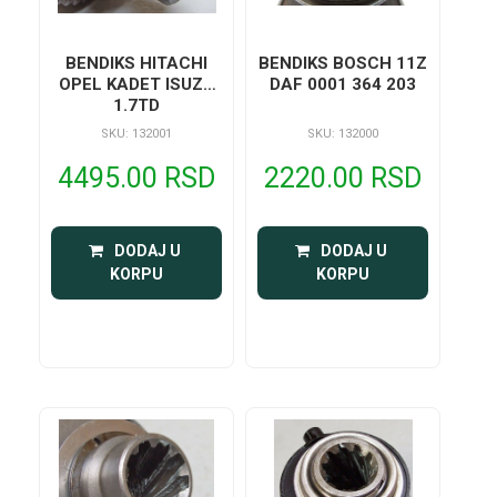
BENDIKS HITACHI
BENDIKS BOSCH 11Z
OPEL KADET ISUZU
DAF 0001 364 203
1.7TD
SKU: 132001
SKU: 132000
4495.00 RSD
2220.00 RSD
 DODAJ U 
 DODAJ U 
KORPU
KORPU