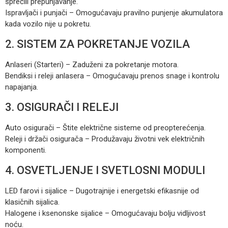
sprečili prepunjavanje.
Ispravljači i punjači – Omogućavaju pravilno punjenje akumulatora
kada vozilo nije u pokretu.
2. SISTEM ZA POKRETANJE VOZILA
Anlaseri (Starteri) – Zaduženi za pokretanje motora.
Bendiksi i releji anlasera – Omogućavaju prenos snage i kontrolu
napajanja.
3. OSIGURAČI I RELEJI
Auto osigurači – Štite električne sisteme od preopterećenja.
Releji i držači osigurača – Produžavaju životni vek električnih
komponenti.
4. OSVETLJENJE I SVETLOSNI MODULI
LED farovi i sijalice – Dugotrajnije i energetski efikasnije od
klasičnih sijalica.
Halogene i ksenonske sijalice – Omogućavaju bolju vidljivost
noću.