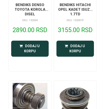
BENDIKS DENSO
BENDIKS HITACHI
TOYOTA KOROLA
OPEL KADET ISUZU
DISEL
1.7TD
SKU: 132004
SKU: 132001P
2890.00 RSD
3155.00 RSD
 DODAJ U 
 DODAJ U 
KORPU
KORPU