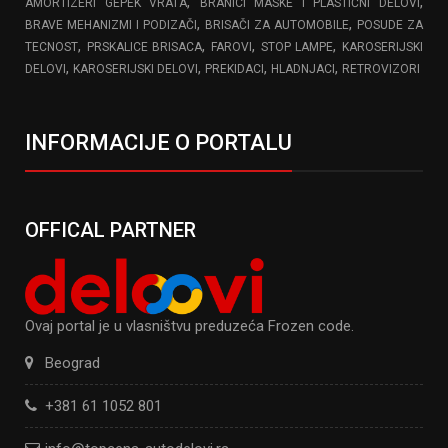
,
,
AMORTIZERI GEPEK VRATA
BRANICI MASKE I PLASTIČNI DELOVI
,
,
BRAVE MEHANIZMI I PODIZAČI
BRISAČI ZA AUTOMOBILE
POSUDE ZA
,
,
,
,
TECNOST
PRSKALICE BRISACA
FAROVI
STOP LAMPE
KAROSERIJSKI
,
,
,
,
DELOVI
KAROSERIJSKI DELOVI
PREKIDACI
HLADNJACI
RETROVIZORI
INFORMACIJE O PORTALU
OFFICAL PARTNER
Ovaj portal je u vlasništvu preduzeća Frozen code.
Beograd
+381 61 1052 801