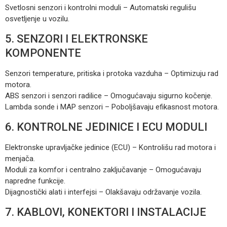
Svetlosni senzori i kontrolni moduli – Automatski regulišu
osvetljenje u vozilu.
5. SENZORI I ELEKTRONSKE
KOMPONENTE
Senzori temperature, pritiska i protoka vazduha – Optimizuju rad
motora.
ABS senzori i senzori radilice – Omogućavaju sigurno kočenje.
Lambda sonde i MAP senzori – Poboljšavaju efikasnost motora.
6. KONTROLNE JEDINICE I ECU MODULI
Elektronske upravljačke jedinice (ECU) – Kontrolišu rad motora i
menjača.
Moduli za komfor i centralno zaključavanje – Omogućavaju
napredne funkcije.
Dijagnostički alati i interfejsi – Olakšavaju održavanje vozila.
7. KABLOVI, KONEKTORI I INSTALACIJE