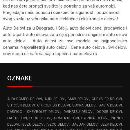
kod nas ćete pronaći sve što je potrebno za vaš automobil.
Pregledajte našu ponudu i obezbedite sigurnost i pouzdanost
svog vozila uz vrhunske auto električne i elektronske delove!
Auto Delovi za
u Beogradu I Srbiji, auto delovi cene, prodavnice i
auto otpadi auto delova za u čijoj ponudi su originalni auto delovi
auto delovi . Auto delovi za sve modele po najpovoljnijim
cenama. Najkvalitetniji auto delovi . Cene auto delova . Svi delovi,
novi mogu se naći na sajtu topcena-autodelovi.rs
OZNAKE
,
,
,
,
ALFA ROMEO DELOVI
AUDI DELOVI
BMW DELOVI
CHRYSLER DELOVI
,
,
,
,
CITROEN DELOVI
CITROEN DS DELOVI
CUPRA DELOVI
DACIA DELOVI
,
,
,
DAEWOO - CHEVROLET DELOVI
DAIHATSU DELOVI
DODGE DELOVI
,
,
,
,
FIAT DELOVI
FORD DELOVI
HONDA DELOVI
HYUNDAI DELOVI
INFINITI
,
,
,
,
,
DELOVI
ISUZU DELOVI
IVECO DELOVI
JAGUAR DELOVI
JEEP DELOVI