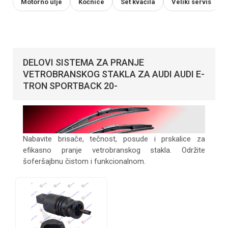
Motorno ulje
Kočnice
Set kvačila
Veliki servis
DELOVI SISTEMA ZA PRANJE
VETROBRANSKOG STAKLA ZA AUDI AUDI E-
TRON SPORTBACK 20-
Nabavite brisače, tečnost, posude i prskalice za
efikasno pranje vetrobranskog stakla. Održite
šoferšajbnu čistom i funkcionalnom.