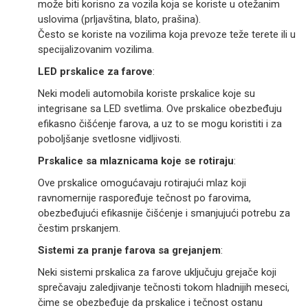
može biti korisno za vozila koja se koriste u otežanim
uslovima (prljavština, blato, prašina).
Često se koriste na vozilima koja prevoze teže terete ili u
specijalizovanim vozilima.
LED prskalice za farove
:
Neki modeli automobila koriste prskalice koje su
integrisane sa LED svetlima. Ove prskalice obezbeđuju
efikasno čišćenje farova, a uz to se mogu koristiti i za
poboljšanje svetlosne vidljivosti.
Prskalice sa mlaznicama koje se rotiraju
:
Ove prskalice omogućavaju rotirajući mlaz koji
ravnomernije raspoređuje tečnost po farovima,
obezbeđujući efikasnije čišćenje i smanjujući potrebu za
čestim prskanjem.
Sistemi za pranje farova sa grejanjem
:
Neki sistemi prskalica za farove uključuju grejače koji
sprečavaju zaledjivanje tečnosti tokom hladnijih meseci,
čime se obezbeđuje da prskalice i tečnost ostanu