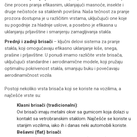
čine proces pranja efikasnim, uklanjajući masnoće, insekte i
druge nečistoće sa staklenih površina. Naša tečnost za pranje
prozora dostupna je u različitim vrstama, uključujući one koje
su pogodnije za hladnije uslove, a posebno je efikasna u
uklanjanju prljavštine i smanjenju zamagljivanja stakla.
Prednji i zadnji brisači
– ključni delovi sistema za pranje
stakla, koji omogućavaju efikasno uklanjanje kiše, snega,
prašine i prljavštine. U ponudi imamo različite vrste brisača,
uključujući standardne i aerodinamične modele, koji pružaju
optimalnu pokrivenost stakla, smanjuju buku i povećavaju
aerodinamičnost vozila.
Postoji nekoliko vrsta brisača koji se koriste na vozilima, a
najčešće vrste su:
Klasni brisači (tradicionalni)
:
Ovi brisači imaju metalni okvir sa gumicom koja dolazi u
kontakt sa vetrobranskim staklom. Najčešće se koriste u
starijim vozilima, iako ih i danas neki automobili koriste.
Bešavni (flat) brisači
: