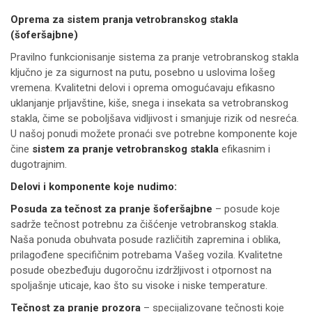
Oprema za sistem pranja vetrobranskog stakla
(šoferšajbne)
Pravilno funkcionisanje sistema za pranje vetrobranskog stakla
ključno je za sigurnost na putu, posebno u uslovima lošeg
vremena. Kvalitetni delovi i oprema omogućavaju efikasno
uklanjanje prljavštine, kiše, snega i insekata sa vetrobranskog
stakla, čime se poboljšava vidljivost i smanjuje rizik od nesreća.
U našoj ponudi možete pronaći sve potrebne komponente koje
čine
sistem za pranje vetrobranskog stakla
efikasnim i
dugotrajnim.
Delovi i komponente koje nudimo:
Posuda za tečnost za pranje šoferšajbne
– posude koje
sadrže tečnost potrebnu za čišćenje vetrobranskog stakla.
Naša ponuda obuhvata posude različitih zapremina i oblika,
prilagođene specifičnim potrebama Vašeg vozila. Kvalitetne
posude obezbeđuju dugoročnu izdržljivost i otpornost na
spoljašnje uticaje, kao što su visoke i niske temperature.
Tečnost za pranje prozora
– specijalizovane tečnosti koje