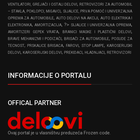
,
VENTILATORI, GREJAČI I OSTALI DELOVI
RETROVIZORI ZA AUTOMOBIL
,
– STAKLA, POKLOPCI, MIGAVCI
SIJALICE, PRVA POMOĆ I UNIVERZALNA
,
,
OPREMA ZA AUTOMOBILE
AUTO DELOVI NA AKCIJI
AUTO ELEKTRIKA I
,
, ?>
,
ELEKTRONIKA
AMORTIZACIJA
SIJALICE I UNIVERZALNA OPREMA
,
,
AMORTIZERI GEPEK VRATA
BRANICI MASKE I PLASTIČNI DELOVI
,
,
BRAVE MEHANIZMI I PODIZAČI
BRISAČI ZA AUTOMOBILE
POSUDE ZA
,
,
,
,
TECNOST
PRSKALICE BRISACA
FAROVI
STOP LAMPE
KAROSERIJSKI
,
,
,
,
DELOVI
KAROSERIJSKI DELOVI
PREKIDACI
HLADNJACI
RETROVIZORI
INFORMACIJE O PORTALU
OFFICAL PARTNER
Ovaj portal je u vlasništvu preduzeća Frozen code.