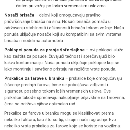
čistim pri vožnji po lošim vremenskim uslovima.
Nosači brisača
– delovi koji omogućavaju pravilno
pričvršćivanje brisača na šinu. Nosači brisača pomažu u
održavanju stabilnosti i efikasnosti brisača tokom vožnje. Naša
ponuda uključuje nosače koji su kompatibilni sa svim vrstama
brisača i modelima automobila.
Poklopci posuda za pranje šoferšajbne
– ovi poklopci služe
kao zaštita za posude, čuvajući tečnost i sprečavajući bilo
kakvu kontaminaciju. Naša ponuda uključuje poklopce koji se
lako montiraju i savršeno pristaju na različite vrste posuda.
Prskalice za farove u braniku
– prskalice koje omogućavaju
čišćenje prednjih farova, čime se poboljšava vidljivost i
sigurnost, posebno tokom loših vremenskih uslova. Ove
prskalice takođe sprečavaju nakupljanje prljavštine na farovima,
čime se održava njihov optimalan rad.
Prskalice za farove u braniku mogu se klasifikovati prema
nekoliko faktora, kao što su tip, dizajn i način ugradnje. Evo
nekoliko vrsta prskalica za farove koje se koriste na vozilima: