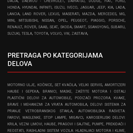
,
,
,
,
,
,
DACIA
DAEWOO - CHEVROLET
DAIHATSU
DODGE
FIAT
FORD
,
,
,
,
,
,
,
,
,
HONDA
HYUNDAI
INFINITI
ISUZU
IVECO
JAGUAR
JEEP
KIA
LADA
,
,
,
,
,
,
,
LANCIA
LAND ROVER
LEXUS
MASERATI
MAZDA
MERCEDES
MG
,
,
,
,
,
,
,
MINI
MITSUBISHI
NISSAN
OPEL
PEUGEOT
PIAGGIO
PORSCHE
,
,
,
,
,
,
,
,
RENAULT
ROVER
SAAB
SEAT
SKODA
SMART
SSANGYONG
SUBARU
,
,
,
,
,
,
SUZUKI
TESLA
TOYOTA
VOLVO
VW
ZASTAVA
PRETRAGA PO KATEGORIJAMA
DELOVA
,
,
,
,
MOTORNO ULJE
KOČNICE
SET KVAČILA
VELIKI SERVIS
AMORTIZERI
,
HAUBE I GEPEKA
BRANICI, MASKE, ZAŠTITE MOTORA I OSTALI
,
PLASTIČNI DELOVI ZA AUTOMOBILE
PODIZAČI PROZORA, KVAKE,
,
BRAVE I MEHANIZMI ZA VRATA AUTOMOBILA
DELOVI SISTEMA ZA
,
PRANJE VETROBRANSKOG STAKLA
AUTOMOBILSKA RASVETA:
,
FAROVI, MAGLENKE, STOP LAMPE, MIGAVCI
KAROSERIJSKI DELOVI:
,
KRILA, VEZNI LIMOVI, HAUBE, PRAGOVI I SAJTNE
PUMPE, PREKIDAČI I
,
REOSTATI
RASHLADNI SISTEM VOZILA: HLADNJACI MOTORA I KLIME,