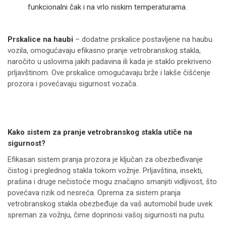
funkcionalni čak i na vrlo niskim temperaturama.
Prskalice na haubi
– dodatne prskalice postavljene na haubu
vozila, omogućavaju efikasno pranje vetrobranskog stakla,
naročito u uslovima jakih padavina ili kada je staklo prekriveno
prljavštinom. Ove prskalice omogućavaju brže i lakše čišćenje
prozora i povećavaju sigurnost vozača.
Kako sistem za pranje vetrobranskog stakla utiče na
sigurnost?
Efikasan sistem pranja prozora je ključan za obezbeđivanje
čistog i preglednog stakla tokom vožnje. Prljavština, insekti,
prašina i druge nečistoće mogu značajno smanjiti vidljivost, što
povećava rizik od nesreća. Oprema za sistem pranja
vetrobranskog stakla obezbeđuje da vaš automobil bude uvek
spreman za vožnju, čime doprinosi vašoj sigurnosti na putu.