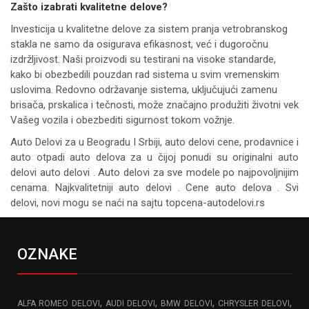
Zašto izabrati kvalitetne delove?
Investicija u kvalitetne delove za sistem pranja vetrobranskog
stakla ne samo da osigurava efikasnost, već i dugoročnu
izdržljivost. Naši proizvodi su testirani na visoke standarde,
kako bi obezbedili pouzdan rad sistema u svim vremenskim
uslovima. Redovno održavanje sistema, uključujući zamenu
brisača, prskalica i tečnosti, može značajno produžiti životni vek
Vašeg vozila i obezbediti sigurnost tokom vožnje.
Auto Delovi za
u Beogradu I Srbiji, auto delovi cene, prodavnice i
auto otpadi auto delova za u čijoj ponudi su originalni auto
delovi auto delovi . Auto delovi za sve modele po najpovoljnijim
cenama. Najkvalitetniji auto delovi . Cene auto delova . Svi
delovi, novi mogu se naći na sajtu topcena-autodelovi.rs
OZNAKE
,
,
,
,
ALFA ROMEO DELOVI
AUDI DELOVI
BMW DELOVI
CHRYSLER DELOVI