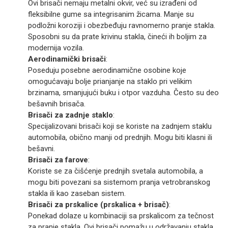
Ovi brisači nemaju metalni okvir, već su izrađeni od
fleksibilne gume sa integrisanim žicama. Manje su
podložni koroziji i obezbeđuju ravnomerno pranje stakla.
Sposobni su da prate krivinu stakla, čineći ih boljim za
modernija vozila.
Aerodinamički brisači
:
Poseduju posebne aerodinamične osobine koje
omogućavaju bolje prianjanje na staklo pri velikim
brzinama, smanjujući buku i otpor vazduha. Često su deo
bešavnih brisača.
Brisači za zadnje staklo
:
Specijalizovani brisači koji se koriste na zadnjem staklu
automobila, obično manji od prednjih. Mogu biti klasni ili
bešavni.
Brisači za farove
:
Koriste se za čišćenje prednjih svetala automobila, a
mogu biti povezani sa sistemom pranja vetrobranskog
stakla ili kao zaseban sistem.
Brisači za prskalice (prskalica + brisač)
:
Ponekad dolaze u kombinaciji sa prskalicom za tečnost
za pranje stakla. Ovi brisači pomažu u održavanju stakla