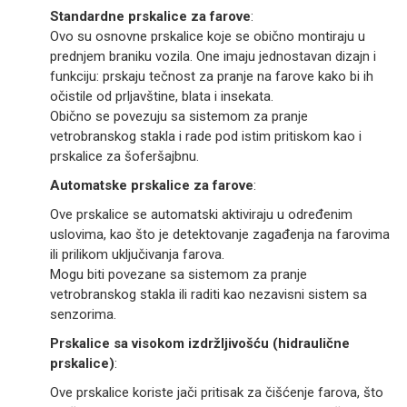
Standardne prskalice za farove
:
Ovo su osnovne prskalice koje se obično montiraju u
prednjem braniku vozila. One imaju jednostavan dizajn i
funkciju: prskaju tečnost za pranje na farove kako bi ih
očistile od prljavštine, blata i insekata.
Obično se povezuju sa sistemom za pranje
vetrobranskog stakla i rade pod istim pritiskom kao i
prskalice za šoferšajbnu.
Automatske prskalice za farove
:
Ove prskalice se automatski aktiviraju u određenim
uslovima, kao što je detektovanje zagađenja na farovima
ili prilikom uključivanja farova.
Mogu biti povezane sa sistemom za pranje
vetrobranskog stakla ili raditi kao nezavisni sistem sa
senzorima.
Prskalice sa visokom izdržljivošću (hidraulične
prskalice)
:
Ove prskalice koriste jači pritisak za čišćenje farova, što