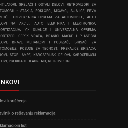
,
NTILATORI, GREJAČI I OSTALI DELOVI
RETROVIZORI ZA
,
TOMOBIL – STAKLA, POKLOPCI, MIGAVCI
SIJALICE, PRVA
,
MOĆ I UNIVERZALNA OPREMA ZA AUTOMOBILE
AUTO
,
,
LOVI NA AKCIJI
AUTO ELEKTRIKA I ELEKTRONIKA
, ?>
,
ORTIZACIJA
SIJALICE I UNIVERZALNA OPREMA
,
ORTIZERI GEPEK VRATA
BRANICI MASKE I PLASTIČNI
,
,
LOVI
BRAVE MEHANIZMI I PODIZAČI
BRISAČI ZA
,
,
,
TOMOBILE
POSUDE ZA TECNOST
PRSKALICE BRISACA
,
,
,
ROVI
STOP LAMPE
KAROSERIJSKI DELOVI
KAROSERIJSKI
,
,
,
LOVI
PREKIDACI
HLADNJACI
RETROVIZORI
INKOVI
lovi korišćenja
avilnik o rešavanju reklamacija
klamacioni list