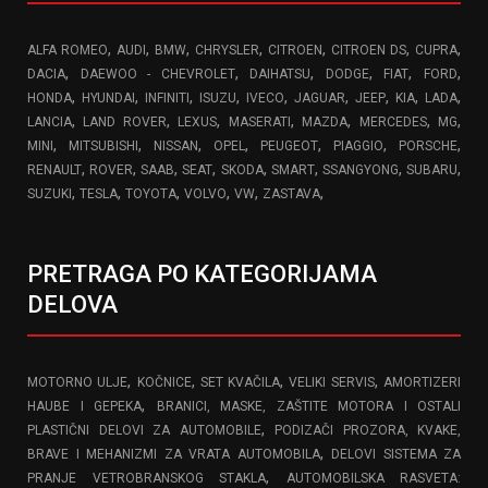
,
,
,
,
,
,
,
ALFA ROMEO
AUDI
BMW
CHRYSLER
CITROEN
CITROEN DS
CUPRA
,
,
,
,
,
,
DACIA
DAEWOO - CHEVROLET
DAIHATSU
DODGE
FIAT
FORD
,
,
,
,
,
,
,
,
,
HONDA
HYUNDAI
INFINITI
ISUZU
IVECO
JAGUAR
JEEP
KIA
LADA
,
,
,
,
,
,
,
LANCIA
LAND ROVER
LEXUS
MASERATI
MAZDA
MERCEDES
MG
,
,
,
,
,
,
,
MINI
MITSUBISHI
NISSAN
OPEL
PEUGEOT
PIAGGIO
PORSCHE
,
,
,
,
,
,
,
,
RENAULT
ROVER
SAAB
SEAT
SKODA
SMART
SSANGYONG
SUBARU
,
,
,
,
,
,
SUZUKI
TESLA
TOYOTA
VOLVO
VW
ZASTAVA
PRETRAGA PO KATEGORIJAMA
DELOVA
,
,
,
,
MOTORNO ULJE
KOČNICE
SET KVAČILA
VELIKI SERVIS
AMORTIZERI
,
HAUBE I GEPEKA
BRANICI, MASKE, ZAŠTITE MOTORA I OSTALI
,
PLASTIČNI DELOVI ZA AUTOMOBILE
PODIZAČI PROZORA, KVAKE,
,
BRAVE I MEHANIZMI ZA VRATA AUTOMOBILA
DELOVI SISTEMA ZA
,
PRANJE VETROBRANSKOG STAKLA
AUTOMOBILSKA RASVETA: