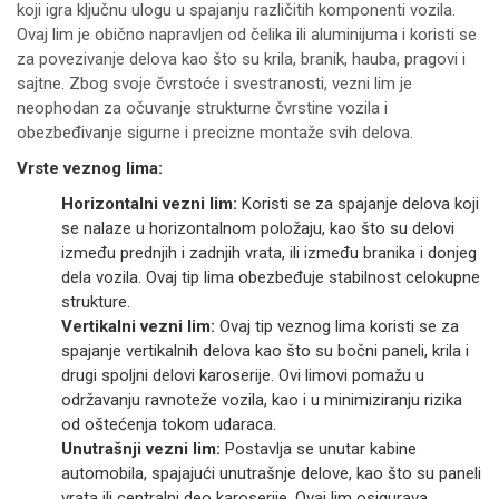
koji igra ključnu ulogu u spajanju različitih komponenti vozila.
Ovaj lim je obično napravljen od čelika ili aluminijuma i koristi se
za povezivanje delova kao što su krila, branik, hauba, pragovi i
sajtne. Zbog svoje čvrstoće i svestranosti, vezni lim je
neophodan za očuvanje strukturne čvrstine vozila i
obezbeđivanje sigurne i precizne montaže svih delova.
Vrste veznog lima:
Horizontalni vezni lim:
Koristi se za spajanje delova koji
se nalaze u horizontalnom položaju, kao što su delovi
između prednjih i zadnjih vrata, ili između branika i donjeg
dela vozila. Ovaj tip lima obezbeđuje stabilnost celokupne
strukture.
Vertikalni vezni lim:
Ovaj tip veznog lima koristi se za
spajanje vertikalnih delova kao što su bočni paneli, krila i
drugi spoljni delovi karoserije. Ovi limovi pomažu u
održavanju ravnoteže vozila, kao i u minimiziranju rizika
od oštećenja tokom udaraca.
Unutrašnji vezni lim:
Postavlja se unutar kabine
automobila, spajajući unutrašnje delove, kao što su paneli
vrata ili centralni deo karoserije. Ovaj lim osigurava