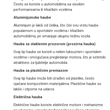
Često se koriste u automobilima sa visokim
performansama ili trkačkim vozilima.
Aluminijumske haube
Aluminijum je lakši od čelika, što čini ovu vrstu haube
popularnom u sportskim vozilima i trkačkim
automobilima, jer smanjuje ukupnu težinu vozila.
Hauba sa staklenim prozorom (prozirna hauba)
Ovaj tip haube se koristi u nekim luksuznim i sportskim
vozilima i omogućava pregledanje motora, što je estetski
atraktivno za ljubitelje automobila.
Hauba sa plastičnim premazom
Ovaj tip haube može biti izrađen od plastike, često
ojačane kompozitnim materijalima. Plastične haube su
lakše i otporne na udarce.
Električna hauba
Električne haube koriste električne motore i mehanizme