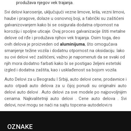
produžava njegov vek trajanja.
Svi delovi karoserije, uključujući vezne limove, krila, vezni limovi,
haube i pragove, dolaze u osnovnoj boji, a fabrički su zaštićeni
galvanizovanjem kako bi se osigurala dodatna otpornost na
koroziju i spoljne uticaje. Ovaj proces galvanizacije štiti metalne
delove od rđe i produžava njihov vek trajanja. Osim toga, deo
ovih delova je proizveden od
aluminijuma
, što omogućava
smanjenje težine vozila i dodatnu otpornost na oksidaciju. Iako
su ovi delovi već zaštićeni, važno je napomenuti da se svaki od
njih mora dodatno farbati kako bi se postigao željeni estetski
izgled i dodatna zaštita, kao i usklađenost sa bojom vozila.
Auto Delovi za
u Beogradu I Srbiji, auto delovi cene, prodavnice i
auto otpadi auto delova za u čijoj ponudi su originalni auto
delovi auto delovi . Auto delovi za sve modele po najpovoljnijim
cenama. Najkvalitetniji auto delovi . Cene auto delova . Svi
delovi, novi mogu se naći na sajtu topcena-autodelovi.rs
OZNAKE