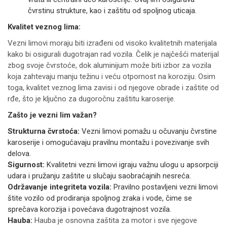
čvrstinu strukture, kao i zaštitu od spoljnog uticaja.
Kvalitet veznog lima:
Vezni limovi moraju biti izrađeni od visoko kvalitetnih materijala
kako bi osigurali dugotrajan rad vozila. Čelik je najčešći materijal
zbog svoje čvrstoće, dok aluminijum može biti izbor za vozila
koja zahtevaju manju težinu i veću otpornost na koroziju. Osim
toga, kvalitet veznog lima zavisi i od njegove obrade i zaštite od
rđe, što je ključno za dugoročnu zaštitu karoserije.
Zašto je vezni lim važan?
Strukturna čvrstoća:
Vezni limovi pomažu u očuvanju čvrstine
karoserije i omogućavaju pravilnu montažu i povezivanje svih
delova.
Sigurnost:
Kvalitetni vezni limovi igraju važnu ulogu u apsorpciji
udara i pružanju zaštite u slučaju saobraćajnih nesreća.
Održavanje integriteta vozila:
Pravilno postavljeni vezni limovi
štite vozilo od prodiranja spoljnog zraka i vode, čime se
sprečava korozija i povećava dugotrajnost vozila.
Hauba:
Hauba je osnovna zaštita za motor i sve njegove