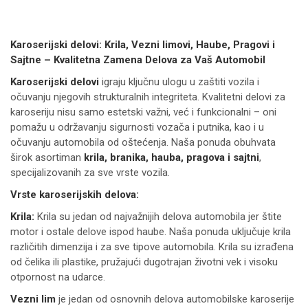
Karoserijski delovi: Krila, Vezni limovi, Haube, Pragovi i
Sajtne – Kvalitetna Zamena Delova za Vaš Automobil
Karoserijski delovi
igraju ključnu ulogu u zaštiti vozila i
očuvanju njegovih strukturalnih integriteta. Kvalitetni delovi za
karoseriju nisu samo estetski važni, već i funkcionalni – oni
pomažu u održavanju sigurnosti vozača i putnika, kao i u
očuvanju automobila od oštećenja. Naša ponuda obuhvata
širok asortiman
krila, branika, hauba, pragova i sajtni
,
specijalizovanih za sve vrste vozila.
Vrste karoserijskih delova:
Krila:
Krila su jedan od najvažnijih delova automobila jer štite
motor i ostale delove ispod haube. Naša ponuda uključuje krila
različitih dimenzija i za sve tipove automobila. Krila su izrađena
od čelika ili plastike, pružajući dugotrajan životni vek i visoku
otpornost na udarce.
Vezni lim
je jedan od osnovnih delova automobilske karoserije