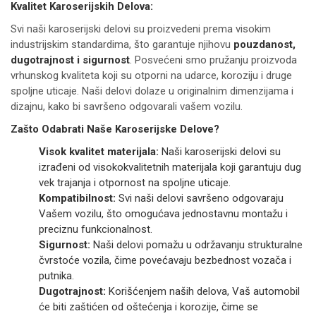
Kvalitet Karoserijskih Delova:
Svi naši karoserijski delovi su proizvedeni prema visokim
industrijskim standardima, što garantuje njihovu
pouzdanost,
dugotrajnost i sigurnost
. Posvećeni smo pružanju proizvoda
vrhunskog kvaliteta koji su otporni na udarce, koroziju i druge
spoljne uticaje. Naši delovi dolaze u originalnim dimenzijama i
dizajnu, kako bi savršeno odgovarali vašem vozilu.
Zašto Odabrati Naše Karoserijske Delove?
Visok kvalitet materijala:
Naši karoserijski delovi su
izrađeni od visokokvalitetnih materijala koji garantuju dug
vek trajanja i otpornost na spoljne uticaje.
Kompatibilnost:
Svi naši delovi savršeno odgovaraju
Vašem vozilu, što omogućava jednostavnu montažu i
preciznu funkcionalnost.
Sigurnost:
Naši delovi pomažu u održavanju strukturalne
čvrstoće vozila, čime povećavaju bezbednost vozača i
putnika.
Dugotrajnost:
Korišćenjem naših delova, Vaš automobil
će biti zaštićen od oštećenja i korozije, čime se