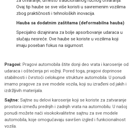
za otvaranje, umesto tradicionalnog ručnog otvaranja.
Ovaj tip haube se sve više koristi u savremenim vozilima
zbog praktičnosti i tehnoloških inovacija.
Hauba sa dodatnim zaštitama (deformabilna hauba)
Specijalno dizajnirana za bolje apsorbovanje udaraca u
slučaju nesreće. Ove haube se koriste u vozilima koji
imaju poseban fokus na sigurnost.
Pragovi:
Pragovi automobila štite donji deo vrata i karoserije od
udaraca i oštećenja pri vožnji. Pored toga, pragovi doprinose
stabilnosti i čvrstoći celokupne strukture automobila. U ponudi
imamo pragove za sve modele vozila, koji su izrađeni od jakih i
izdržljivih materijala.
Sajtne:
Sajtne su delovi karoserije koji se koriste za zatvaranje
prostora između prednjih i zadnjih vrata na automobilu. U našoj
ponudi možete naći visokokvalitetne sajtnu za sve modele
automobila, koje omogućavaju savršen izgled i funkcionalnost
vozila.