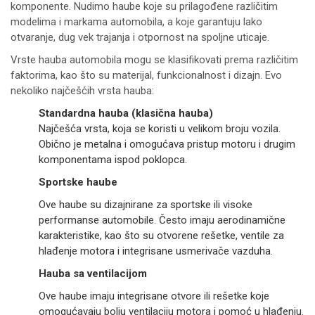
komponente. Nudimo haube koje su prilagođene različitim
modelima i markama automobila, a koje garantuju lako
otvaranje, dug vek trajanja i otpornost na spoljne uticaje.
Vrste hauba automobila mogu se klasifikovati prema različitim
faktorima, kao što su materijal, funkcionalnost i dizajn. Evo
nekoliko najčešćih vrsta hauba:
Standardna hauba (klasična hauba)
Najčešća vrsta, koja se koristi u velikom broju vozila.
Obično je metalna i omogućava pristup motoru i drugim
komponentama ispod poklopca.
Sportske haube
Ove haube su dizajnirane za sportske ili visoke
performanse automobile. Često imaju aerodinamične
karakteristike, kao što su otvorene rešetke, ventile za
hlađenje motora i integrisane usmerivače vazduha.
Hauba sa ventilacijom
Ove haube imaju integrisane otvore ili rešetke koje
omogućavaju bolju ventilaciju motora i pomoć u hlađenju.