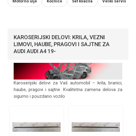
Motorno ulje
Kočnice
Set kvačila
Veliki servis
KAROSERIJSKI DELOVI: KRILA, VEZNI
LIMOVI, HAUBE, PRAGOVI I SAJTNE ZA
AUDI AUDI A4 19-
Karoserijski delovi za Vaš automobil – krila, branici,
haube, pragovi i sajtne. Kvalitetna zamena delova za
sigurno i pouzdano vozilo