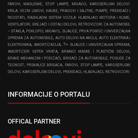
,
FAROVI, MAGLENKE, STOP LAMPE, MIGAVCI
KAROSERIJSKI DELOVI:
,
KRILA, VEZNI LIMOVI, HAUBE, PRAGOVI I SAJTNE
PUMPE, PREKIDAČI I
,
REOSTATI
RASHLADNI SISTEM VOZILA: HLADNJACI MOTORA I KLIME,
,
VENTILATORI, GREJAČI I OSTALI DELOVI
RETROVIZORI ZA AUTOMOBIL
,
– STAKLA, POKLOPCI, MIGAVCI
SIJALICE, PRVA POMOĆ I UNIVERZALNA
,
,
OPREMA ZA AUTOMOBILE
AUTO DELOVI NA AKCIJI
AUTO ELEKTRIKA I
,
, ?>
,
ELEKTRONIKA
AMORTIZACIJA
SIJALICE I UNIVERZALNA OPREMA
,
,
AMORTIZERI GEPEK VRATA
BRANICI MASKE I PLASTIČNI DELOVI
,
,
BRAVE MEHANIZMI I PODIZAČI
BRISAČI ZA AUTOMOBILE
POSUDE ZA
,
,
,
,
TECNOST
PRSKALICE BRISACA
FAROVI
STOP LAMPE
KAROSERIJSKI
,
,
,
,
DELOVI
KAROSERIJSKI DELOVI
PREKIDACI
HLADNJACI
RETROVIZORI
INFORMACIJE O PORTALU
OFFICAL PARTNER