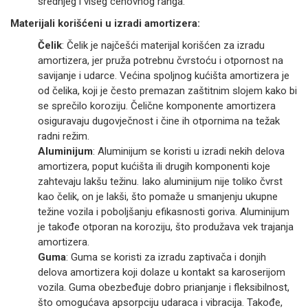
srednjeg i višeg cenovnog ranga.
Materijali korišćeni u izradi amortizera:
Čelik
: Čelik je najčešći materijal korišćen za izradu
amortizera, jer pruža potrebnu čvrstoću i otpornost na
savijanje i udarce. Većina spoljnog kućišta amortizera je
od čelika, koji je često premazan zaštitnim slojem kako bi
se sprečilo koroziju. Čelične komponente amortizera
osiguravaju dugovječnost i čine ih otpornima na težak
radni režim.
Aluminijum
: Aluminijum se koristi u izradi nekih delova
amortizera, poput kućišta ili drugih komponenti koje
zahtevaju lakšu težinu. Iako aluminijum nije toliko čvrst
kao čelik, on je lakši, što pomaže u smanjenju ukupne
težine vozila i poboljšanju efikasnosti goriva. Aluminijum
je takođe otporan na koroziju, što produžava vek trajanja
amortizera.
Guma
: Guma se koristi za izradu zaptivača i donjih
delova amortizera koji dolaze u kontakt sa karoserijom
vozila. Guma obezbeđuje dobro prianjanje i fleksibilnost,
što omogućava apsorpciju udaraca i vibracija. Takođe,