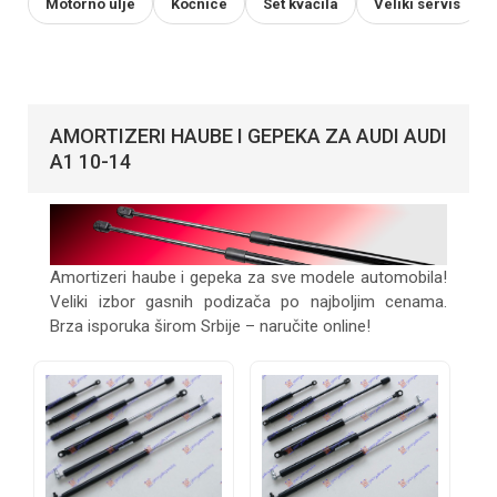
Motorno ulje
Kočnice
Set kvačila
Veliki servis
AMORTIZERI HAUBE I GEPEKA ZA AUDI AUDI
A1 10-14
Amortizeri haube i gepeka za sve modele automobila!
Veliki izbor gasnih podizača po najboljim cenama.
Brza isporuka širom Srbije – naručite online!