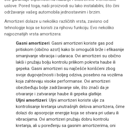
uslove. Pored toga, naši proizvodi su lako instalabilni, što čini
održavanje vašeg automobila jednostavnim i brzim.
Amortizeri dolaze u nekoliko različitih vrsta, zavisno od
tehnologije koja se koristi za njihovu funkciju. Evo nekoliko
najpoznatijih vrsta amortizera:
Gasni amortizeri
: Gasni amortizeri koriste gas pod
pritiskom (obično azot) kako bi omogućili brže i efikasnije
smanjivanje vibracija i udaraca. Ovi amortizeri su obično
lakši i pružaju bolju kontrolu prilikom pokreta haube ili
gepeka. Gasni amortizeri su najčešće korišćeni zbog
svoje dugovječnosti i boljeg odziva, posebno na vozilima
koja zahtevaju visoke performanse. Ovi amortizeri
obezbeđuju bolje zadržavanje sile, što znači da je
otvaranje i zatvaranje haube ili gepeka glatkije.
Uljni amortizeri
: Uljni amortizeri koriste ulje za
kontrolisanje kretanja unutrašnjih delova amortizera, čime
dolazi do apsorpcije energije koja se stvara pri udaru ili
vibracijama. Ovi amortizeri pružaju dobru kontrolu
kretanja, ali u poređenju sa gasnim amortizerima, oni