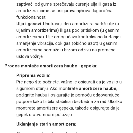
zaptivači od gume sprečavaju curenje ulja ili gasa iz
amortizera, čime se osigurava njihova dugoročna
funkcionalnost.
Ulja i gasovi
: Unutrašnji deo amortizera sadrži ulje (u
uljanim amortizerima) ili gas pod pritiskom (u gasnim
amortizerima). Ulje omogućava kontrolisano kretanje i
smanjenje vibracija, dok gas (obično azot) u gasnim
amortizerima pomaže u brzom odzivu na promene
uslova vožnje.
Proces montaže amortizera haube i gepeka:
Priprema vozila
:
Pre nego što počnete, važno je osigurati da je vozilo u
sigurnom stanju. Ako montirate
amortizere haube
,
podignite haubu i osigurajte je pomoću odgovarajuće
potpore kako bi bila stabilna i bezbedna za rad. Ukoliko
montirate amortizere gepeka, takođe osigurajte da je
gepek u otvorenom položaju.
Uklanjanje starih amortizera
: