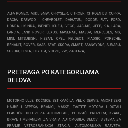
,
,
,
,
,
,
,
ALFA ROMEO
AUDI
BMW
CHRYSLER
CITROEN
CITROEN DS
CUPRA
,
,
,
,
,
,
DACIA
DAEWOO - CHEVROLET
DAIHATSU
DODGE
FIAT
FORD
,
,
,
,
,
,
,
,
,
HONDA
HYUNDAI
INFINITI
ISUZU
IVECO
JAGUAR
JEEP
KIA
LADA
,
,
,
,
,
,
,
LANCIA
LAND ROVER
LEXUS
MASERATI
MAZDA
MERCEDES
MG
,
,
,
,
,
,
,
MINI
MITSUBISHI
NISSAN
OPEL
PEUGEOT
PIAGGIO
PORSCHE
,
,
,
,
,
,
,
,
RENAULT
ROVER
SAAB
SEAT
SKODA
SMART
SSANGYONG
SUBARU
,
,
,
,
,
,
SUZUKI
TESLA
TOYOTA
VOLVO
VW
ZASTAVA
PRETRAGA PO KATEGORIJAMA
DELOVA
,
,
,
,
MOTORNO ULJE
KOČNICE
SET KVAČILA
VELIKI SERVIS
AMORTIZERI
,
HAUBE I GEPEKA
BRANICI, MASKE, ZAŠTITE MOTORA I OSTALI
,
PLASTIČNI DELOVI ZA AUTOMOBILE
PODIZAČI PROZORA, KVAKE,
,
BRAVE I MEHANIZMI ZA VRATA AUTOMOBILA
DELOVI SISTEMA ZA
,
PRANJE VETROBRANSKOG STAKLA
AUTOMOBILSKA RASVETA: