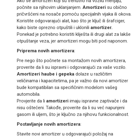
Ako se amortizeri koji su trenutno na vozilu menjaju,
počnite sa njihovim uklanjanjem.
Amortizeri
su obično
pričvršćeni na nosače pomoću specijalnih vijaka ili okova.
Koristite odgovarajući alat, kao što je ključ ili šrafciger,
kako biste oprezno otpuštili i uklonili
amortizer.
Ponekad je potrebno koristiti kliješta ili drugi alat za lakše
otpuštanje veza, jer amortizeri mogu biti pod naponom.
Priprema novih amortizera
:
Pre nego što počnete sa montažom novih amortizera,
proverite da li su ispravni i odgovarajući za vaše vozilo.
Amortizeri haube i gepeka
dolaze u različitim
veličinama i kapacitetima, pa je važno da novi amortizer
bude kompatibilan sa specifičnim modelom vašeg
automobila.
Provjerite da li
amortizeri
imaju ispravne zaptivače i da
nisu oštećeni. Takođe, proverite da li su već napunjeni
gasom ili uljem, što je ključno za njihovu funkcionalnost.
Postavljanje novih amortizera
:
Stavite novi amortizer u odgovarajući položaj na