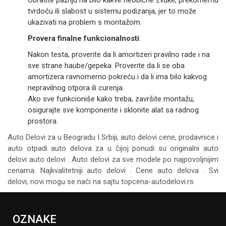
tvrdoću ili slabost u sistemu podizanja, jer to može
ukazivati na problem s montažom.
Provera finalne funkcionalnosti
:
Nakon testa, proverite da li amortizeri pravilno rade i na
sve strane haube/gepeka. Proverite da li se oba
amortizera ravnomerno pokreću i da li ima bilo kakvog
nepravilnog otpora ili curenja.
Ako sve funkcioniše kako treba, završite montažu,
osigurajte sve komponente i sklonite alat sa radnog
prostora.
Auto Delovi za
u Beogradu I Srbiji, auto delovi cene, prodavnice i
auto otpadi auto delova za u čijoj ponudi su originalni auto
delovi auto delovi . Auto delovi za sve modele po najpovoljnijim
cenama. Najkvalitetniji auto delovi . Cene auto delova . Svi
delovi, novi mogu se naći na sajtu topcena-autodelovi.rs
OZNAKE