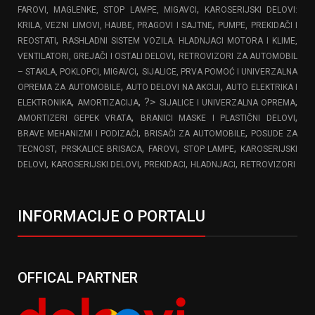
,
FAROVI, MAGLENKE, STOP LAMPE, MIGAVCI
KAROSERIJSKI DELOVI:
,
KRILA, VEZNI LIMOVI, HAUBE, PRAGOVI I SAJTNE
PUMPE, PREKIDAČI I
,
REOSTATI
RASHLADNI SISTEM VOZILA: HLADNJACI MOTORA I KLIME,
,
VENTILATORI, GREJAČI I OSTALI DELOVI
RETROVIZORI ZA AUTOMOBIL
,
– STAKLA, POKLOPCI, MIGAVCI
SIJALICE, PRVA POMOĆ I UNIVERZALNA
,
,
OPREMA ZA AUTOMOBILE
AUTO DELOVI NA AKCIJI
AUTO ELEKTRIKA I
,
, ?>
,
ELEKTRONIKA
AMORTIZACIJA
SIJALICE I UNIVERZALNA OPREMA
,
,
AMORTIZERI GEPEK VRATA
BRANICI MASKE I PLASTIČNI DELOVI
,
,
BRAVE MEHANIZMI I PODIZAČI
BRISAČI ZA AUTOMOBILE
POSUDE ZA
,
,
,
,
TECNOST
PRSKALICE BRISACA
FAROVI
STOP LAMPE
KAROSERIJSKI
,
,
,
,
DELOVI
KAROSERIJSKI DELOVI
PREKIDACI
HLADNJACI
RETROVIZORI
INFORMACIJE O PORTALU
OFFICAL PARTNER