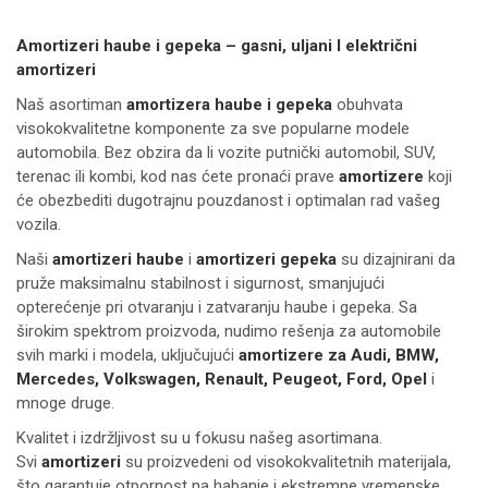
Amortizeri haube i gepeka – gasni, uljani I električni
amortizeri
Naš asortiman
amortizera haube i gepeka
obuhvata
visokokvalitetne komponente za sve popularne modele
automobila. Bez obzira da li vozite putnički automobil, SUV,
terenac ili kombi, kod nas ćete pronaći prave
amortizere
koji
će obezbediti dugotrajnu pouzdanost i optimalan rad vašeg
vozila.
Naši
amortizeri haube
i
amortizeri gepeka
su dizajnirani da
pruže maksimalnu stabilnost i sigurnost, smanjujući
opterećenje pri otvaranju i zatvaranju haube i gepeka. Sa
širokim spektrom proizvoda, nudimo rešenja za automobile
svih marki i modela, uključujući
amortizere za Audi, BMW,
Mercedes, Volkswagen, Renault, Peugeot, Ford, Opel
i
mnoge druge.
Kvalitet i izdržljivost su u fokusu našeg asortimana.
Svi
amortizeri
su proizvedeni od visokokvalitetnih materijala,
što garantuje otpornost na habanje i ekstremne vremenske