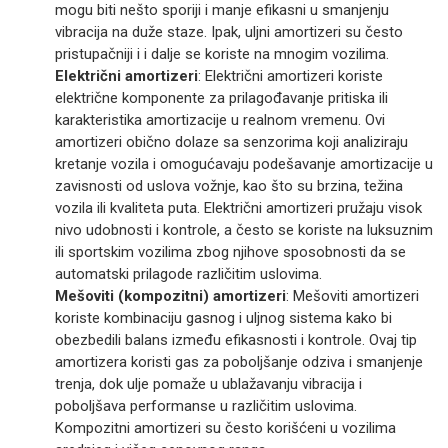
mogu biti nešto sporiji i manje efikasni u smanjenju
vibracija na duže staze. Ipak, uljni amortizeri su često
pristupačniji i i dalje se koriste na mnogim vozilima.
Električni amortizeri
: Električni amortizeri koriste
električne komponente za prilagođavanje pritiska ili
karakteristika amortizacije u realnom vremenu. Ovi
amortizeri obično dolaze sa senzorima koji analiziraju
kretanje vozila i omogućavaju podešavanje amortizacije u
zavisnosti od uslova vožnje, kao što su brzina, težina
vozila ili kvaliteta puta. Električni amortizeri pružaju visok
nivo udobnosti i kontrole, a često se koriste na luksuznim
ili sportskim vozilima zbog njihove sposobnosti da se
automatski prilagode različitim uslovima.
Mešoviti (kompozitni) amortizeri
: Mešoviti amortizeri
koriste kombinaciju gasnog i uljnog sistema kako bi
obezbedili balans između efikasnosti i kontrole. Ovaj tip
amortizera koristi gas za poboljšanje odziva i smanjenje
trenja, dok ulje pomaže u ublažavanju vibracija i
poboljšava performanse u različitim uslovima.
Kompozitni amortizeri su često korišćeni u vozilima