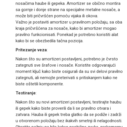
nosačima haube ili gepeka. Amortizer se obično montira
sa gornje i donje strane na specijalne metalne nosače, a
može biti pričvršćen pomoću vijaka ili okova.
Važno je postaviti amortizer u pravilnom položaju, sa oba
kraja pričvršćena za nosače, kako bi amortizer mogao
pravilno funkcionisati. Ponekad je potrebno koristiti alat
kako bi se obezbedila tačna pozicija.
Pritezanje veza
:
Nakon što su amortizeri postavljeni, potrebno je čvrsto
zategnuti sve šrafove i nosače. Koristite odgovarajući
moment ključ kako biste osigurali da su svi delovi pravilno
zategnuti, ali nemojte preterivati s pritiskanjem kako ne
biste oštetili komponente.
Testiranje
:
Nakon što su novi amortizeri postavljeni, testirajte haubu
ili gepek kako biste proverili da li se pravilno otvara i
zatvara. Hauba ili gepek treba glatko da se podiže i zadrži
u otvorenom položaju bez ikakvih smetnji ili nelagodnosti.
Obratite pažnju na bilo kakve neobične zvuke, prekomernu