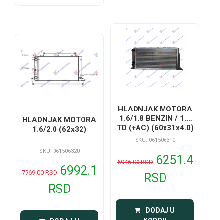
HLADNJAK MOTORA
1.6/1.8 BENZIN / 1.6
HLADNJAK MOTORA
TD (+AC) (60x31x4.0)
1.6/2.0 (62x32)
SKU: 061506310
SKU: 061506320
6251.4
6946.00 RSD
6992.1
7769.00 RSD
RSD
RSD
 DODAJ U 