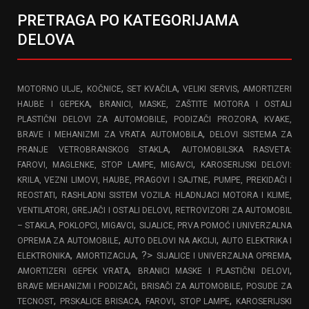
PRETRAGA PO KATEGORIJAMA
DELOVA
,
,
,
,
MOTORNO ULJE
KOČNICE
SET KVAČILA
VELIKI SERVIS
AMORTIZERI
,
HAUBE I GEPEKA
BRANICI, MASKE, ZAŠTITE MOTORA I OSTALI
,
PLASTIČNI DELOVI ZA AUTOMOBILE
PODIZAČI PROZORA, KVAKE,
,
BRAVE I MEHANIZMI ZA VRATA AUTOMOBILA
DELOVI SISTEMA ZA
,
PRANJE VETROBRANSKOG STAKLA
AUTOMOBILSKA RASVETA:
,
FAROVI, MAGLENKE, STOP LAMPE, MIGAVCI
KAROSERIJSKI DELOVI:
,
KRILA, VEZNI LIMOVI, HAUBE, PRAGOVI I SAJTNE
PUMPE, PREKIDAČI I
,
REOSTATI
RASHLADNI SISTEM VOZILA: HLADNJACI MOTORA I KLIME,
,
VENTILATORI, GREJAČI I OSTALI DELOVI
RETROVIZORI ZA AUTOMOBIL
,
– STAKLA, POKLOPCI, MIGAVCI
SIJALICE, PRVA POMOĆ I UNIVERZALNA
,
,
OPREMA ZA AUTOMOBILE
AUTO DELOVI NA AKCIJI
AUTO ELEKTRIKA I
,
, ?>
,
ELEKTRONIKA
AMORTIZACIJA
SIJALICE I UNIVERZALNA OPREMA
,
,
AMORTIZERI GEPEK VRATA
BRANICI MASKE I PLASTIČNI DELOVI
,
,
BRAVE MEHANIZMI I PODIZAČI
BRISAČI ZA AUTOMOBILE
POSUDE ZA
,
,
,
,
TECNOST
PRSKALICE BRISACA
FAROVI
STOP LAMPE
KAROSERIJSKI