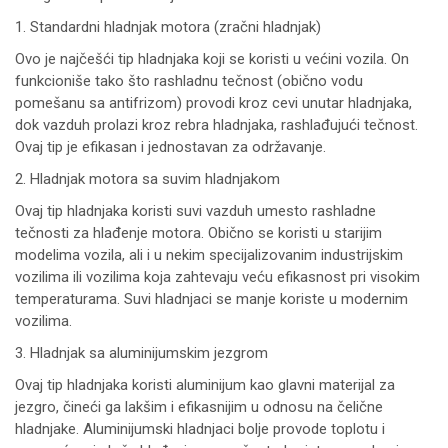
1. Standardni hladnjak motora (zračni hladnjak)
Ovo je najčešći tip hladnjaka koji se koristi u većini vozila. On
funkcioniše tako što rashladnu tečnost (obično vodu
pomešanu sa antifrizom) provodi kroz cevi unutar hladnjaka,
dok vazduh prolazi kroz rebra hladnjaka, rashlađujući tečnost.
Ovaj tip je efikasan i jednostavan za održavanje.
2. Hladnjak motora sa suvim hladnjakom
Ovaj tip hladnjaka koristi suvi vazduh umesto rashladne
tečnosti za hlađenje motora. Obično se koristi u starijim
modelima vozila, ali i u nekim specijalizovanim industrijskim
vozilima ili vozilima koja zahtevaju veću efikasnost pri visokim
temperaturama. Suvi hladnjaci se manje koriste u modernim
vozilima.
3. Hladnjak sa aluminijumskim jezgrom
Ovaj tip hladnjaka koristi aluminijum kao glavni materijal za
jezgro, čineći ga lakšim i efikasnijim u odnosu na čelične
hladnjake. Aluminijumski hladnjaci bolje provode toplotu i