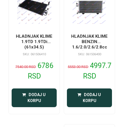
HLADNJAK KLIME
HLADNJAK KLIME
1.9TD 1.9TDi
BENZIN
(61x34.5)
1.6/2.0/2.6/2.8cc
(61x35)
SKU: 061506410
SKU: 061506400
6786
4997.7
7540.00 RSD
5553.00 RSD
RSD
RSD
 DODAJ U 
 DODAJ U 
KORPU
KORPU