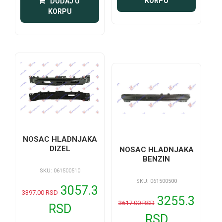
KORPU
 DODAJ U 
KORPU
NOSAC HLADNJAKA
DIZEL
NOSAC HLADNJAKA
BENZIN
SKU: 061500510
SKU: 061500500
3057.3
3397.00 RSD
3255.3
3617.00 RSD
RSD
RSD