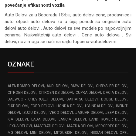
povećanje efikasnosti vozila
.
Auto Delovi za
u Beogradu I Srbiji, auto delovi cene, prodavnice i
auto otpadi auto delova za u čijoj ponudi su originalni auto
delovi auto delovi . Auto delovi za sve modele po najpovoljnijim
cenama. Najkvalitetniji auto delovi . Cene auto delova . Svi
delovi, novi mogu se naći na sajtu topcena-autodelovi.rs
OZNAKE
,
,
,
,
ALFA ROMEO DELOVI
AUDI DELOVI
BMW DELOVI
CHRYSLER DELOVI
,
,
,
,
CITROEN DELOVI
CITROEN DS DELOVI
CUPRA DELOVI
DACIA DELOVI
,
,
,
DAEWOO - CHEVROLET DELOVI
DAIHATSU DELOVI
DODGE DELOVI
,
,
,
,
FIAT DELOVI
FORD DELOVI
HONDA DELOVI
HYUNDAI DELOVI
INFINITI
,
,
,
,
,
DELOVI
ISUZU DELOVI
IVECO DELOVI
JAGUAR DELOVI
JEEP DELOVI
,
,
,
,
KIA DELOVI
LADA DELOVI
LANCIA DELOVI
LAND ROVER DELOVI
,
,
,
,
LEXUS DELOVI
MASERATI DELOVI
MAZDA DELOVI
MERCEDES DELOVI
,
,
,
,
MG DELOVI
MINI DELOVI
MITSUBISHI DELOVI
NISSAN DELOVI
OPEL