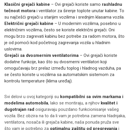
Klasični grejači kabine
– Ovi grejači koriste samo
rashladnu
tečnost motora
i ventilator za širenje toplote unutar kabine. To
su najčešći grejači u starijim vozilima i srednjim klasama vozila.
Električni grejači kabine
– U modernim vozilima, posebno u
električnim vozilima, često se koriste električni grejači. Oni
mogu brzo zagrevati kabinu bez potrebe za radom motora, što
je od pomoći kod početnog zagrevanja vozila u hladnim
uslovima.
Grejači sa dvosmernim ventilatorima
– Ovi grejači koriste
dodatne funkcije, kao što su dvosmerni ventilatori koji
omogućavaju brz prelaz između toplog i hladnog vazduha, pa
se često koriste u vozilima sa automatskim sistemom za
kontrolu temperature (klima uređaj).
Svi delovi u ovoj kategoriji su
kompatibilni sa svim markama i
modelima automobila
, lako se montiraju, a njihov
kvalitet i
dugotrajan rad
osiguravaju pouzdano funkcionisanje vašeg
vozila. Bez obzira na to da li vam je potrebna zamena hladnjaka,
ventilatora, nosača ili grejača kabine, naša ponuda pruža sve
što vam je potrebno za
optimalnu zaštitu od pregrevanja
i