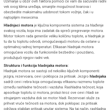
Uzimanje u obzir ovih faktora pomoći će vam da sačuvate radni
vek svog klima uređaja, smanjite mogućnost kvarova i
obezbedite maksimalnu udobnost tokom vožnje, čak i u
najtoplijim mesecima.
Hladnjaci motora
je ključna komponenta sistema za hlađenje
svakog vozila, koja ima zadatak da spreči pregrevanje motora.
Motor tokom rada generiše veliku količinu toplote, a hladnjak je
tu da tu toplotu odvodi, omogućavajući motoru da ostane u
optimalnoj radnoj temperaturi. Efikasan hladnjak motora
omogućava vozilu da funkcioniše bezbedno i pouzdano,
produžujući njegov radni vek.
Struktura i funkcija hladnjaka motora:
Hladnjak motora se sastoji od nekoliko ključnih komponenti:
jezgra, rezervoara, cevi i poklopca za pritisak. Jezgro
hladnjaka
sadrži cevi i rebra koja omogućavaju efikasnu razmenu toplote
između rashladne tečnosti i vazduha. Rashladna tečnost, koja
apsorbuje toplotu iz motora, prolazi kroz ove cevi i hladi se
strujanjem vazduha dok se motor hladi. Rezervoari služe za
prihvat vruće tečnosti sa motora, dok poklopac za pritisak
održava stabilan pritisak unutar sistema. Na taj način, rashladna