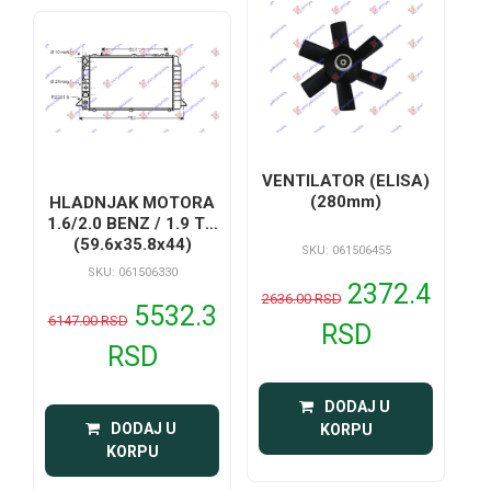
VENTILATOR (ELISA)
(280mm)
HLADNJAK MOTORA
1.6/2.0 BENZ / 1.9 Tdi
(59.6x35.8x44)
SKU: 061506455
SKU: 061506330
2372.4
2636.00 RSD
5532.3
6147.00 RSD
RSD
RSD
 DODAJ U 
 DODAJ U 
KORPU
KORPU