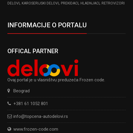
,
,
,
,
DELOVI
KAROSERIJSKI DELOVI
PREKIDACI
HLADNJACI
RETROVIZORI
INFORMACIJE O PORTALU
OFFICAL PARTNER
Ovaj portal je u vlasništvu preduzeća Frozen code.
Beograd
+381 61 1052 801
info@topcena-autodelovi.rs
www.frozen-code.com