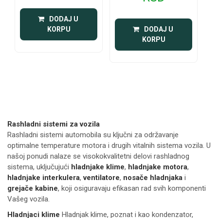
 DODAJ U 
KORPU
 DODAJ U 
KORPU
Rashladni sistemi za vozila
Rashladni sistemi automobila su ključni za održavanje
optimalne temperature motora i drugih vitalnih sistema vozila. U
našoj ponudi nalaze se visokokvalitetni delovi rashladnog
sistema, uključujući
hladnjake klime
,
hladnjake motora
,
hladnjake interkulera
,
ventilatore
,
nosače hladnjaka
i
grejače kabine
, koji osiguravaju efikasan rad svih komponenti
Vašeg vozila.
Hladnjaci klime
Hladnjak klime, poznat i kao kondenzator,