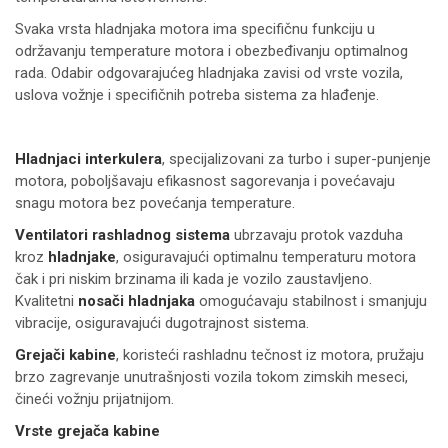
Svaka vrsta hladnjaka motora ima specifičnu funkciju u
održavanju temperature motora i obezbeđivanju optimalnog
rada. Odabir odgovarajućeg hladnjaka zavisi od vrste vozila,
uslova vožnje i specifičnih potreba sistema za hlađenje.
Hladnjaci interkulera
, specijalizovani za turbo i super-punjenje
motora, poboljšavaju efikasnost sagorevanja i povećavaju
snagu motora bez povećanja temperature.
Ventilatori rashladnog sistema
ubrzavaju protok vazduha
kroz
hladnjake
, osiguravajući optimalnu temperaturu motora
čak i pri niskim brzinama ili kada je vozilo zaustavljeno.
Kvalitetni
nosači hladnjaka
omogućavaju stabilnost i smanjuju
vibracije, osiguravajući dugotrajnost sistema.
Grejači kabine
, koristeći rashladnu tečnost iz motora, pružaju
brzo zagrevanje unutrašnjosti vozila tokom zimskih meseci,
čineći vožnju prijatnijom.
Vrste grejača kabine