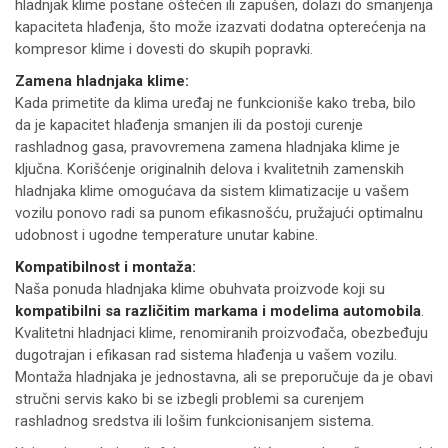
hladnjak klime postane oštećen ili zapušen, dolazi do smanjenja
kapaciteta hlađenja, što može izazvati dodatna opterećenja na
kompresor klime i dovesti do skupih popravki.
Zamena hladnjaka klime:
Kada primetite da klima uređaj ne funkcioniše kako treba, bilo
da je kapacitet hlađenja smanjen ili da postoji curenje
rashladnog gasa, pravovremena zamena hladnjaka klime je
ključna. Korišćenje originalnih delova i kvalitetnih zamenskih
hladnjaka klime omogućava da sistem klimatizacije u vašem
vozilu ponovo radi sa punom efikasnošću, pružajući optimalnu
udobnost i ugodne temperature unutar kabine.
Kompatibilnost i montaža:
Naša ponuda hladnjaka klime obuhvata proizvode koji su
kompatibilni sa različitim markama i modelima automobila
.
Kvalitetni hladnjaci klime, renomiranih proizvođača, obezbeđuju
dugotrajan i efikasan rad sistema hlađenja u vašem vozilu.
Montaža hladnjaka je jednostavna, ali se preporučuje da je obavi
stručni servis kako bi se izbegli problemi sa curenjem
rashladnog sredstva ili lošim funkcionisanjem sistema.