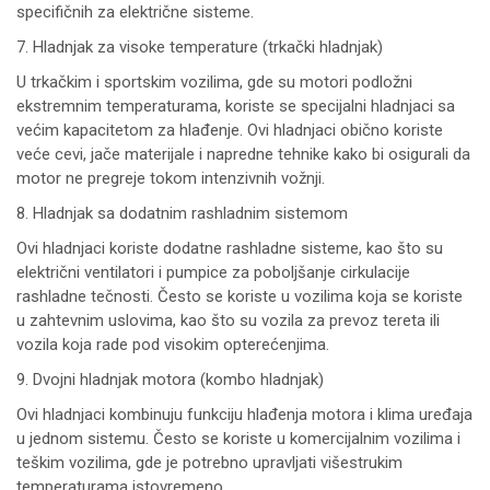
specifičnih za električne sisteme.
7. Hladnjak za visoke temperature (trkački hladnjak)
U trkačkim i sportskim vozilima, gde su motori podložni
ekstremnim temperaturama, koriste se specijalni hladnjaci sa
većim kapacitetom za hlađenje. Ovi hladnjaci obično koriste
veće cevi, jače materijale i napredne tehnike kako bi osigurali da
motor ne pregreje tokom intenzivnih vožnji.
8. Hladnjak sa dodatnim rashladnim sistemom
Ovi hladnjaci koriste dodatne rashladne sisteme, kao što su
električni ventilatori i pumpice za poboljšanje cirkulacije
rashladne tečnosti. Često se koriste u vozilima koja se koriste
u zahtevnim uslovima, kao što su vozila za prevoz tereta ili
vozila koja rade pod visokim opterećenjima.
9. Dvojni hladnjak motora (kombo hladnjak)
Ovi hladnjaci kombinuju funkciju hlađenja motora i klima uređaja
u jednom sistemu. Često se koriste u komercijalnim vozilima i
teškim vozilima, gde je potrebno upravljati višestrukim
temperaturama istovremeno.