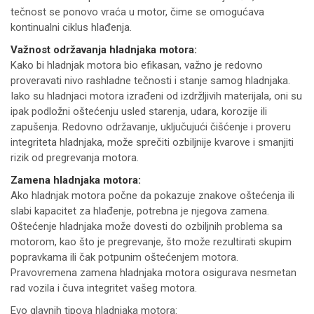
tečnost se ponovo vraća u motor, čime se omogućava
kontinualni ciklus hlađenja.
Važnost održavanja hladnjaka motora:
Kako bi hladnjak motora bio efikasan, važno je redovno
proveravati nivo rashladne tečnosti i stanje samog hladnjaka.
Iako su hladnjaci motora izrađeni od izdržljivih materijala, oni su
ipak podložni oštećenju usled starenja, udara, korozije ili
zapušenja. Redovno održavanje, uključujući čišćenje i proveru
integriteta hladnjaka, može sprečiti ozbiljnije kvarove i smanjiti
rizik od pregrevanja motora.
Zamena hladnjaka motora:
Ako hladnjak motora počne da pokazuje znakove oštećenja ili
slabi kapacitet za hlađenje, potrebna je njegova zamena.
Oštećenje hladnjaka može dovesti do ozbiljnih problema sa
motorom, kao što je pregrevanje, što može rezultirati skupim
popravkama ili čak potpunim oštećenjem motora.
Pravovremena zamena hladnjaka motora osigurava nesmetan
rad vozila i čuva integritet vašeg motora.
Evo glavnih tipova hladnjaka motora: