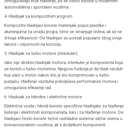
omogućavaju brže hlađenje, pa se često koriste u modernim
automobilima i sportskim vozilima.
4. Hladnjak sa kompozitnim jezgrom
Kompozitni hladnjaci koriste materijale poput plastike i
aluminijuma za izradu jezgra, čime se smanjuje težina, ali se ne
žrtvuje efikasnost. Ovi hladnjaci su postali popularni zbog svoje
lakoće i otpornosti na koroziju.
5. Hladnjak za turbo motore (interkuler)
Iako nije direktni hladnjak motora, interkuler je komponenta koja
se koristi u turbo motorima. Njegova funkcija je da hladi vazduh
koji ulazi u motor nakon što je bio komprimovan u turbo
punjaču. Hlađenje vazduha poboljšava performanse motora i
omogućava efikasniji rad.
6. Hladnjak za hibridne i električne motore
Električna vozila i hibridi koriste specifične hladnjake za hlađenje
baterija i električnih komponenata, kao i za hlađenje motora. Ovi
hladnjaci često koriste tečne rashladne sisteme slične onima u
konvencionalnim vozilima, ali s dodatkom komponenti