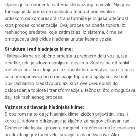
ključna je komponenta sistema klimatizacije u vozilu. Njegova
funkcija je da preuzme rashladnu tečnost pod visokim
pritiskom od kompresora i transformiše je iz gasa u tečnost
kroz proces kondenzacije. Ovaj proces oslobađa toplotu iz
rashladnog sredstva, koje zatim izlazi iz sistema, čime se
omogućava dalji ciklus hlađenja unutar kabine vozila.
Struktura i rad hladnjaka klime:
Hladnjak klime se obično smešta u prednjem delu vozila, iza
rešetke, gde je izložen spoljnim uticajima. Sastoji se od tankih
metalnih cevi kroz koje prolazi rashladno sredstvo, kao i rebara
koja omogućavaju brzo rasipanje toplote u spoljašnji vazduh.
Dok rashladno sredstvo prolazi kroz ove cevi, dolazi do
oslobađanja toplote i transformacije u tečnost, što omogućava
dalji tok rashladnog procesa.
Važnost održavanja hladnjaka klime:
S obzirom na to da je hladnjak klime izložen prljavštini, vlazi i
koroziji, redovno održavanje je ključno za njegov efikasan rad.
Čišćenje hladnjaka i provera mogućih oštećenja može značajno
produžiti njegov radni vek i smanjiti rizik od kvarova. Ako