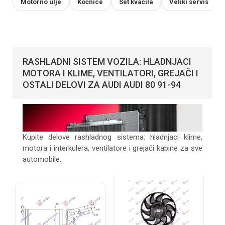
Motorno ulje
Kočnice
Set kvačila
Veliki servis
RASHLADNI SISTEM VOZILA: HLADNJACI
MOTORA I KLIME, VENTILATORI, GREJAČI I
OSTALI DELOVI ZA AUDI AUDI 80 91-94
Kupite delove rashladnog sistema: hladnjaci klime,
motora i interkulera, ventilatore i grejači kabine za sve
automobile.