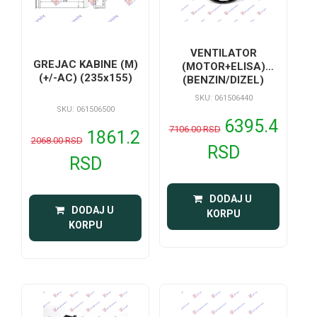
VENTILATOR
GREJAC KABINE (M)
(MOTOR+ELISA)
(+/-AC) (235x155)
(BENZIN/DIZEL)
SKU: 061506440
SKU: 061506500
6395.4
7106.00 RSD
1861.2
2068.00 RSD
RSD
RSD
 DODAJ U 
 DODAJ U 
KORPU
KORPU